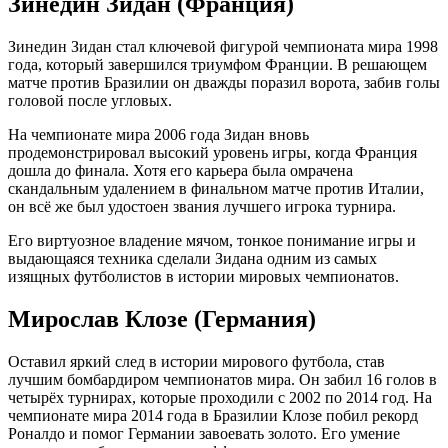
Зинедин Зидан (Франция)
Зинедин Зидан стал ключевой фигурой чемпионата мира 1998
года, который завершился триумфом Франции. В решающем
матче против Бразилии он дважды поразил ворота, забив голы
головой после угловых.
На чемпионате мира 2006 года Зидан вновь
продемонстрировал высокий уровень игры, когда Франция
дошла до финала. Хотя его карьера была омрачена
скандальным удалением в финальном матче против Италии,
он всё же был удостоен звания лучшего игрока турнира.
Его виртуозное владение мячом, тонкое понимание игры и
выдающаяся техника сделали Зидана одним из самых
изящных футболистов в истории мировых чемпионатов.
Мирослав Клозе (Германия)
Оставил яркий след в истории мирового футбола, став
лучшим бомбардиром чемпионатов мира. Он забил 16 голов в
четырёх турнирах, которые проходили с 2002 по 2014 год. На
чемпионате мира 2014 года в Бразилии Клозе побил рекорд
Роналдо и помог Германии завоевать золото. Его умение