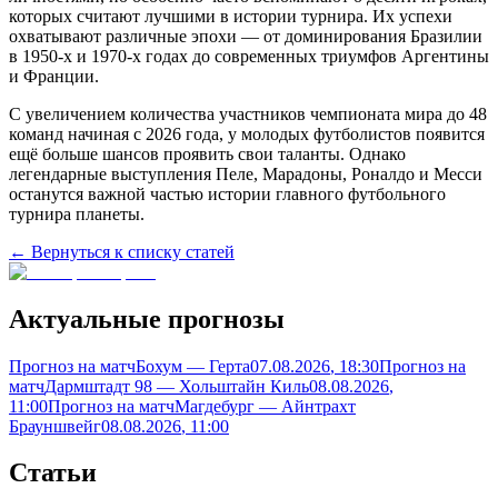
которых считают лучшими в истории турнира. Их успехи
охватывают различные эпохи — от доминирования Бразилии
в 1950-х и 1970-х годах до современных триумфов Аргентины
и Франции.
С увеличением количества участников чемпионата мира до 48
команд начиная с 2026 года, у молодых футболистов появится
ещё больше шансов проявить свои таланты. Однако
легендарные выступления Пеле, Марадоны, Роналдо и Месси
останутся важной частью истории главного футбольного
турнира планеты.
← Вернуться к списку статей
Актуальные прогнозы
Прогноз на матч
Бохум — Герта
07.08.2026
, 18:30
Прогноз на
матч
Дармштадт 98 — Хольштайн Киль
08.08.2026
,
11:00
Прогноз на матч
Магдебург — Айнтрахт
Брауншвейг
08.08.2026
, 11:00
Статьи