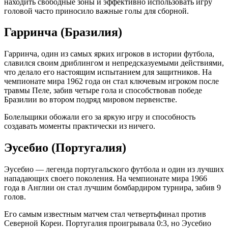
находить свободные зоны и эффективно использовать игру
головой часто приносило важные голы для сборной.
Гарринча (Бразилия)
Гарринча, один из самых ярких игроков в истории футбола,
славился своим дриблингом и непредсказуемыми действиями,
что делало его настоящим испытанием для защитников. На
чемпионате мира 1962 года он стал ключевым игроком после
травмы Пеле, забив четыре гола и способствовав победе
Бразилии во втором подряд мировом первенстве.
Болельщики обожали его за яркую игру и способность
создавать моменты практически из ничего.
Эусебио (Португалия)
Эусебио — легенда португальского футбола и один из лучших
нападающих своего поколения. На чемпионате мира 1966
года в Англии он стал лучшим бомбардиром турнира, забив 9
голов.
Его самым известным матчем стал четвертьфинал против
Северной Кореи. Португалия проигрывала 0:3, но Эусебио