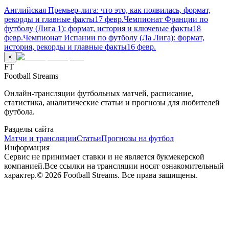
Английская Премьер-лига: что это, как появилась, формат,
рекорды и главные факты
17 февр.
Чемпионат Франции по
футболу (Лига 1): формат, история и ключевые факты
18
февр.
Чемпионат Испании по футболу (Ла Лига): формат,
история, рекорды и главные факты
16 февр.
×
FT
Football Streams
Онлайн-трансляции футбольных матчей, расписание,
статистика, аналитические статьи и прогнозы для любителей
футбола.
Разделы сайта
Матчи и трансляции
Статьи
Прогнозы на футбол
Информация
Сервис не принимает ставки и не является букмекерской
компанией.
Все ссылки на трансляции носят ознакомительный
характер.
©
2026
Football Streams. Все права защищены.