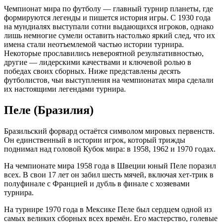
Чемпионат мира по футболу — главный турнир планеты, где
формируются легенды и пишется история игры. С 1930 года
на мундиалях выступали сотни выдающихся игроков, однако
лишь немногие сумели оставить настолько яркий след, что их
имена стали неотъемлемой частью истории турнира.
Некоторые прославились невероятной результативностью,
другие — лидерскими качествами и ключевой ролью в
победах своих сборных. Ниже представлены десять
футболистов, чьи выступления на чемпионатах мира сделали
их настоящими легендами турнира.
Пеле (Бразилия)
Бразильский форвард остаётся символом мировых первенств.
Он единственный в истории игрок, который трижды
поднимал над головой Кубок мира: в 1958, 1962 и 1970 годах.
На чемпионате мира 1958 года в Швеции юный Пеле поразил
всех. В свои 17 лет он забил шесть мячей, включая хет-трик в
полуфинале с Францией и дубль в финале с хозяевами
турнира.
На турнире 1970 года в Мексике Пеле был сердцем одной из
самых великих сборных всех времён. Его мастерство, голевые