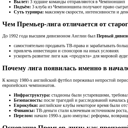
Вылет:
3 худшие команды отправляются в Чемпионшип
Подъём:
3 клуба из Чемпионшипа получают право сыграт
Суть турнира:
максимум скорости, интенсивности и дене
Чем Премьер-лига отличается от старо
До 1992 года высшим дивизионом Англии был
Первый дивизи
самостоятельно продавать ТВ-права и зарабатывать боль
привлечь инвестиции и спонсоров на иных условиях
ускорить развитие лиги как «продукта» для мировой ауд
Почему лига появилась именно в начале
К концу 1980-х английский футбол переживал непростой перио
европейских чемпионатов.
Инфраструктура:
стадионы были устаревшими, требова
Безопасность:
после трагедий и расследований началась 
Еврокубки:
английские клубы некоторое время были отст
Финансы:
ТВ-деньги стали ключевым источником роста, 
Перелом:
начало 1990-х дало импульс: реформы, возвраще
Основание Премьер-лиги: как произош