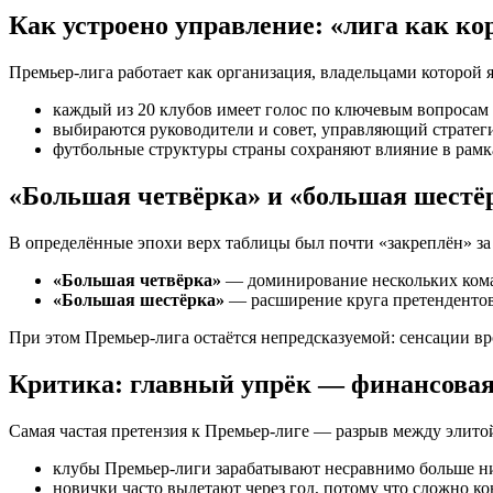
Как устроено управление: «лига как к
Премьер-лига работает как организация, владельцами которой 
каждый из 20 клубов имеет голос по ключевым вопросам
выбираются руководители и совет, управляющий стратег
футбольные структуры страны сохраняют влияние в рамк
«Большая четвёрка» и «большая шестёр
В определённые эпохи верх таблицы был почти «закреплён» з
«Большая четвёрка»
— доминирование нескольких коман
«Большая шестёрка»
— расширение круга претендентов 
При этом Премьер-лига остаётся непредсказуемой: сенсации в
Критика: главный упрёк — финансовая
Самая частая претензия к Премьер-лиге — разрыв между элито
клубы Премьер-лиги зарабатывают несравнимо больше н
новички часто вылетают через год, потому что сложно к