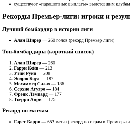
существуют «парашютные выплаты» вылетевшим клубам, 
Рекорды Премьер-лиги: игроки и резул
Лучший бомбардир в истории лиги
Алан Ширер
— 260 голов (рекорд Премьер-лиги)
Топ-бомбардиры (короткий список)
Алан Ширер
— 260
Гарри Кейн
— 213
Уэйн Руни
— 208
Эндрю Коул
— 187
Мохаммед Салах
— 186
Серхио Агуэро
— 184
Фрэнк Лэмпард
— 177
Тьерри Анри
— 175
Рекорд по матчам
Гарет Барри
— 653 матча (рекорд по играм в Премьер-ли