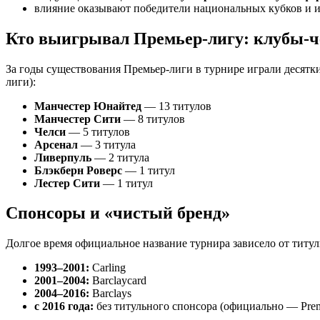
влияние оказывают победители национальных кубков и и
Кто выигрывал Премьер-лигу: клубы-
За годы существования Премьер-лиги в турнире играли десятк
лиги):
Манчестер Юнайтед
— 13 титулов
Манчестер Сити
— 8 титулов
Челси
— 5 титулов
Арсенал
— 3 титула
Ливерпуль
— 2 титула
Блэкберн Роверс
— 1 титул
Лестер Сити
— 1 титул
Спонсоры и «чистый бренд»
Долгое время официальное название турнира зависело от титул
1993–2001:
Carling
2001–2004:
Barclaycard
2004–2016:
Barclays
с 2016 года:
без титульного спонсора (официально — Prem