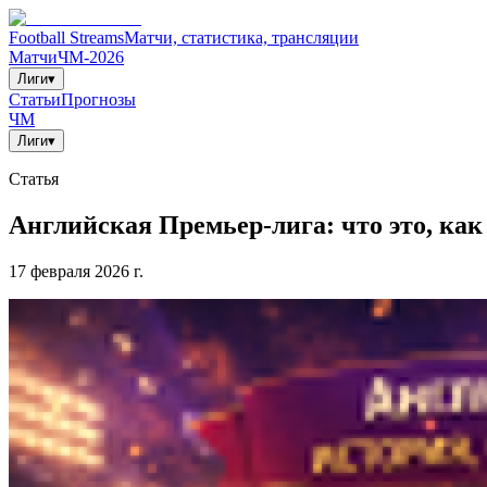
Football Streams
Матчи, статистика, трансляции
Матчи
ЧМ-2026
Лиги
▾
Статьи
Прогнозы
ЧМ
Лиги
▾
Статья
Английская Премьер-лига: что это, ка
17 февраля 2026 г.