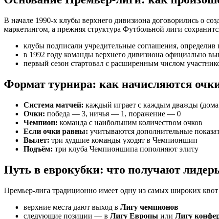
В начале 1990-х клубы верхнего дивизиона договорились о соз
маркетингом, а прежняя структура Футбольной лиги сохранится
клубы подписали учредительные соглашения, определив
в 1992 году команды верхнего дивизиона официально вы
первый сезон стартовал с расширенным числом участнико
Формат турнира: как начисляются очки
Система матчей:
каждый играет с каждым дважды (дома 
Очки:
победа — 3, ничья — 1, поражение — 0
Чемпион:
команда с наибольшим количеством очков
Если очки равны:
учитываются дополнительные показате
Вылет:
три худшие команды уходят в Чемпионшип
Подъём:
три клуба Чемпионшипа пополняют элиту
Путь в еврокубки: что получают лидер
Премьер-лига традиционно имеет одну из самых широких квот в
верхние места дают выход в
Лигу чемпионов
следующие позиции — в
Лигу Европы
или
Лигу конфе