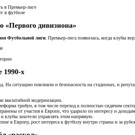
ь в Премьер-лиге
г в футболе
го «Первого дивизиона»
он Футбольной лиги
. Премьер-лига появилась, когда клубы в
ше
итории
 1990-х
д. На ситуацию повлияли и безопасность на стадионах, и репу
ли масштабной модернизации.
реформа трибун, в том числе переход к полностью сидячим секто
ранены от участия в Европе, что ударило по интересу и доходам
и клубы захотели управлять этим напрямую.
ние в Европу, рост интереса к футболу внутри страны и за рубе
ёл «раскол»