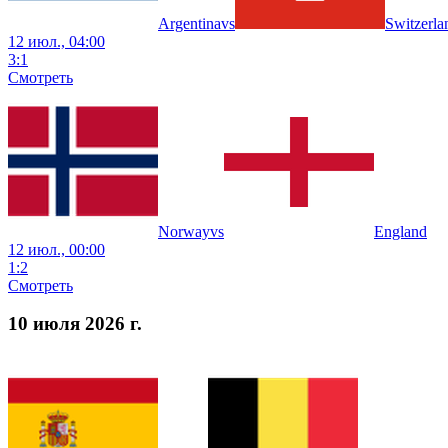
Argentina
vs
Switzerla
12 июл., 04:00
3
:
1
Смотреть
Norway
vs
England
12 июл., 00:00
1
:
2
Смотреть
10 июля 2026 г.