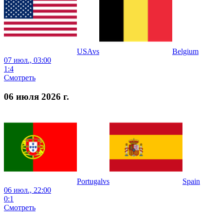
USA
vs
Belgium
07 июл., 03:00
1
:
4
Смотреть
06 июля 2026 г.
Portugal
vs
Spain
06 июл., 22:00
0
:
1
Смотреть