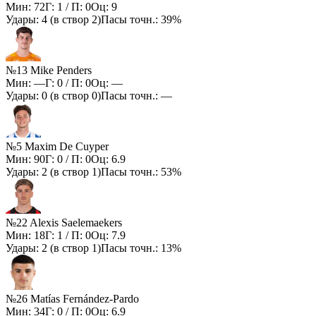
Мин:
72
Г:
1
/ П:
0
Оц:
9
Удары:
4
(в створ
2
)
Пасы точн.:
39%
№13 Mike Penders
Мин:
—
Г:
0
/ П:
0
Оц:
—
Удары:
0
(в створ
0
)
Пасы точн.:
—
№5 Maxim De Cuyper
Мин:
90
Г:
0
/ П:
0
Оц:
6.9
Удары:
2
(в створ
1
)
Пасы точн.:
53%
№22 Alexis Saelemaekers
Мин:
18
Г:
1
/ П:
0
Оц:
7.9
Удары:
2
(в створ
1
)
Пасы точн.:
13%
№26 Matías Fernández-Pardo
Мин:
34
Г:
0
/ П:
0
Оц:
6.9