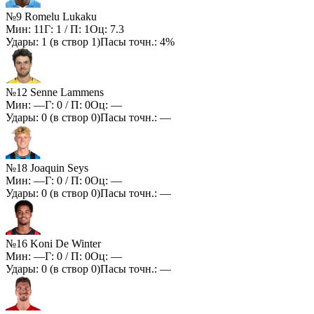
№9 Romelu Lukaku
Мин:
11
Г:
1
/ П:
1
Оц:
7.3
Удары:
1
(в створ
1
)
Пасы точн.:
4%
№12 Senne Lammens
Мин:
—
Г:
0
/ П:
0
Оц:
—
Удары:
0
(в створ
0
)
Пасы точн.:
—
№18 Joaquin Seys
Мин:
—
Г:
0
/ П:
0
Оц:
—
Удары:
0
(в створ
0
)
Пасы точн.:
—
№16 Koni De Winter
Мин:
—
Г:
0
/ П:
0
Оц:
—
Удары:
0
(в створ
0
)
Пасы точн.:
—