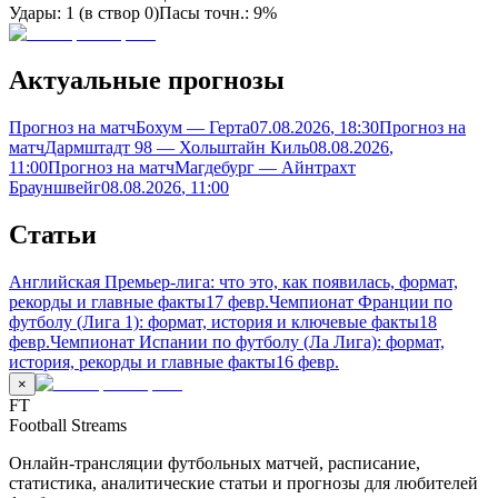
Удары:
1
(в створ
0
)
Пасы точн.:
9%
Актуальные прогнозы
Прогноз на матч
Бохум — Герта
07.08.2026
, 18:30
Прогноз на
матч
Дармштадт 98 — Хольштайн Киль
08.08.2026
,
11:00
Прогноз на матч
Магдебург — Айнтрахт
Брауншвейг
08.08.2026
, 11:00
Статьи
Английская Премьер-лига: что это, как появилась, формат,
рекорды и главные факты
17 февр.
Чемпионат Франции по
футболу (Лига 1): формат, история и ключевые факты
18
февр.
Чемпионат Испании по футболу (Ла Лига): формат,
история, рекорды и главные факты
16 февр.
×
FT
Football Streams
Онлайн-трансляции футбольных матчей, расписание,
статистика, аналитические статьи и прогнозы для любителей