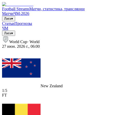
Football Streams
Матчи, статистика, трансляции
Матчи
ЧМ-2026
Лиги
▾
Статьи
Прогнозы
ЧМ
Лиги
▾
World Cup
·
World
27 июн. 2026 г., 06:00
New Zealand
1
:
5
FT