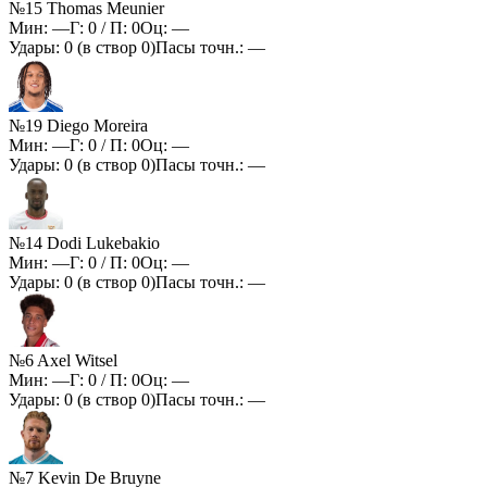
№15 Thomas Meunier
Мин:
—
Г:
0
/ П:
0
Оц:
—
Удары:
0
(в створ
0
)
Пасы точн.:
—
№19 Diego Moreira
Мин:
—
Г:
0
/ П:
0
Оц:
—
Удары:
0
(в створ
0
)
Пасы точн.:
—
№14 Dodi Lukebakio
Мин:
—
Г:
0
/ П:
0
Оц:
—
Удары:
0
(в створ
0
)
Пасы точн.:
—
№6 Axel Witsel
Мин:
—
Г:
0
/ П:
0
Оц:
—
Удары:
0
(в створ
0
)
Пасы точн.:
—
№7 Kevin De Bruyne