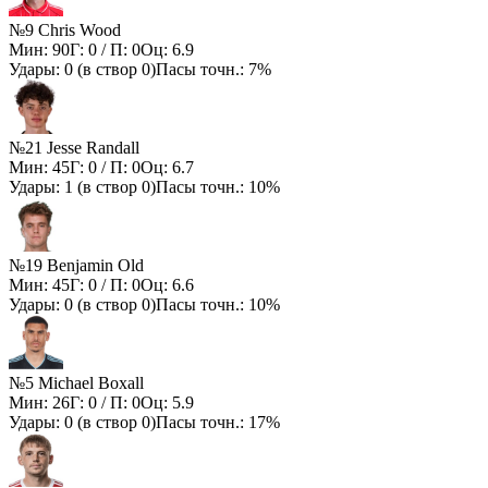
№9 Chris Wood
Мин:
90
Г:
0
/ П:
0
Оц:
6.9
Удары:
0
(в створ
0
)
Пасы точн.:
7%
№21 Jesse Randall
Мин:
45
Г:
0
/ П:
0
Оц:
6.7
Удары:
1
(в створ
0
)
Пасы точн.:
10%
№19 Benjamin Old
Мин:
45
Г:
0
/ П:
0
Оц:
6.6
Удары:
0
(в створ
0
)
Пасы точн.:
10%
№5 Michael Boxall
Мин:
26
Г:
0
/ П:
0
Оц:
5.9
Удары:
0
(в створ
0
)
Пасы точн.:
17%