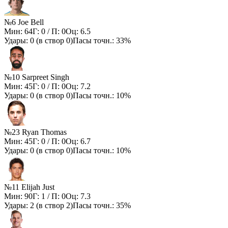
№6 Joe Bell
Мин:
64
Г:
0
/ П:
0
Оц:
6.5
Удары:
0
(в створ
0
)
Пасы точн.:
33%
№10 Sarpreet Singh
Мин:
45
Г:
0
/ П:
0
Оц:
7.2
Удары:
0
(в створ
0
)
Пасы точн.:
10%
№23 Ryan Thomas
Мин:
45
Г:
0
/ П:
0
Оц:
6.7
Удары:
0
(в створ
0
)
Пасы точн.:
10%
№11 Elijah Just
Мин:
90
Г:
1
/ П:
0
Оц:
7.3
Удары:
2
(в створ
2
)
Пасы точн.:
35%