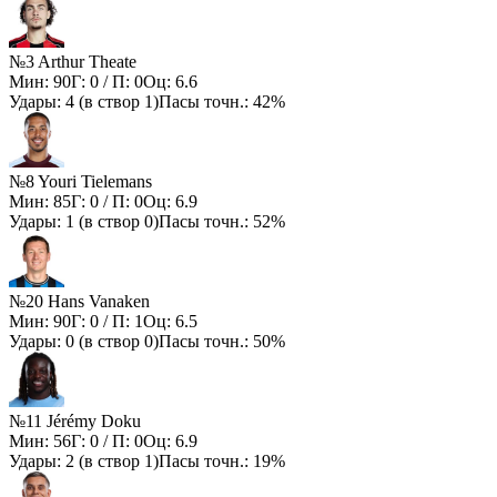
№3 Arthur Theate
Мин:
90
Г:
0
/ П:
0
Оц:
6.6
Удары:
4
(в створ
1
)
Пасы точн.:
42%
№8 Youri Tielemans
Мин:
85
Г:
0
/ П:
0
Оц:
6.9
Удары:
1
(в створ
0
)
Пасы точн.:
52%
№20 Hans Vanaken
Мин:
90
Г:
0
/ П:
1
Оц:
6.5
Удары:
0
(в створ
0
)
Пасы точн.:
50%
№11 Jérémy Doku
Мин:
56
Г:
0
/ П:
0
Оц:
6.9
Удары:
2
(в створ
1
)
Пасы точн.:
19%