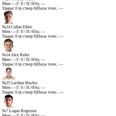
Мин:
—
Г:
0
/ П:
0
Оц:
—
Удары:
0
(в створ
0
)
Пасы точн.:
—
№24 Callan Elliot
Мин:
—
Г:
0
/ П:
0
Оц:
—
Удары:
0
(в створ
0
)
Пасы точн.:
—
№14 Alex Rufer
Мин:
—
Г:
0
/ П:
0
Оц:
—
Удары:
0
(в створ
0
)
Пасы точн.:
—
№25 Lachlan Bayliss
Мин:
—
Г:
0
/ П:
0
Оц:
—
Удары:
0
(в створ
0
)
Пасы точн.:
—
№7 Logan Rogerson
Мин:
—
Г:
0
/ П:
0
Оц:
—