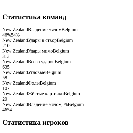
Статистика команд
New Zealand
Владение мячом
Belgium
46
%
54
%
New Zealand
Удары в створ
Belgium
2
10
New Zealand
Удары мимо
Belgium
3
13
New Zealand
Всего ударов
Belgium
6
35
New Zealand
Угловые
Belgium
5
8
New Zealand
Фолы
Belgium
10
7
New Zealand
Жёлтые карточки
Belgium
2
0
New Zealand
Владение мячом, %
Belgium
46
54
Статистика игроков