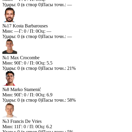
Удары:
0
(в створ
0
)
Пасы точн.:
—
№17 Kosta Barbarouses
Мин:
—
Г:
0
/ П:
0
Оц:
—
Удары:
0
(в створ
0
)
Пасы точн.:
—
№1 Max Crocombe
Мин:
90
Г:
0
/ П:
0
Оц:
5.5
Удары:
0
(в створ
0
)
Пасы точн.:
21%
№8 Marko Stamenić
Мин:
90
Г:
0
/ П:
0
Оц:
6.9
Удары:
0
(в створ
0
)
Пасы точн.:
58%
№3 Francis De Vries
Мин:
11
Г:
0
/ П:
0
Оц:
6.2
Удары:
0
(в створ
0
)
Пасы точн.:
5%