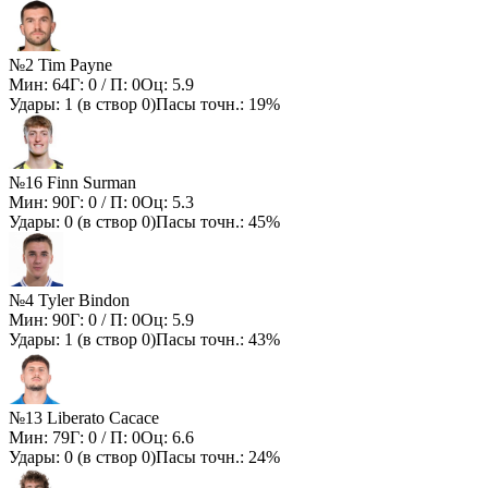
№2 Tim Payne
Мин:
64
Г:
0
/ П:
0
Оц:
5.9
Удары:
1
(в створ
0
)
Пасы точн.:
19%
№16 Finn Surman
Мин:
90
Г:
0
/ П:
0
Оц:
5.3
Удары:
0
(в створ
0
)
Пасы точн.:
45%
№4 Tyler Bindon
Мин:
90
Г:
0
/ П:
0
Оц:
5.9
Удары:
1
(в створ
0
)
Пасы точн.:
43%
№13 Liberato Cacace
Мин:
79
Г:
0
/ П:
0
Оц:
6.6
Удары:
0
(в створ
0
)
Пасы точн.:
24%