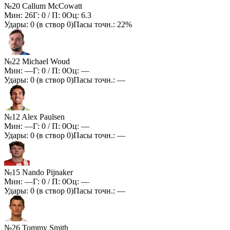
№20 Callum McCowatt
Мин:
26
Г:
0
/ П:
0
Оц:
6.3
Удары:
0
(в створ
0
)
Пасы точн.:
22%
№22 Michael Woud
Мин:
—
Г:
0
/ П:
0
Оц:
—
Удары:
0
(в створ
0
)
Пасы точн.:
—
№12 Alex Paulsen
Мин:
—
Г:
0
/ П:
0
Оц:
—
Удары:
0
(в створ
0
)
Пасы точн.:
—
№15 Nando Pijnaker
Мин:
—
Г:
0
/ П:
0
Оц:
—
Удары:
0
(в створ
0
)
Пасы точн.:
—
№26 Tommy Smith