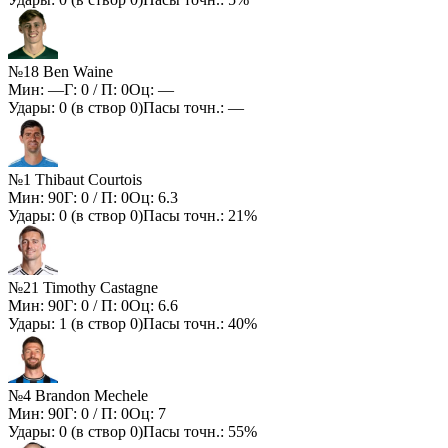
№18 Ben Waine
Мин:
—
Г:
0
/ П:
0
Оц:
—
Удары:
0
(в створ
0
)
Пасы точн.:
—
№1 Thibaut Courtois
Мин:
90
Г:
0
/ П:
0
Оц:
6.3
Удары:
0
(в створ
0
)
Пасы точн.:
21%
№21 Timothy Castagne
Мин:
90
Г:
0
/ П:
0
Оц:
6.6
Удары:
1
(в створ
0
)
Пасы точн.:
40%
№4 Brandon Mechele
Мин:
90
Г:
0
/ П:
0
Оц:
7
Удары:
0
(в створ
0
)
Пасы точн.:
55%