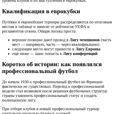
уровень клубов и их выступления в еврокубках.
Квалификация в еврокубки
Путёвки в европейские турниры распределяются по итоговым
местам в таблице и зависят от рейтингов УЕФА и
регламентов сезона. Общая логика проста:
верхние позиции дают проход в
Лигу чемпионов
(часть
мест — напрямую, часть — через квалификацию)
следующие места могут привести в
Лигу Европы
ещё ниже — шанс попасть в
Лигу конференций
Коротко об истории: как появлялся
профессиональный футбол
До начала 1930-х профессиональный футбол во Франции
фактически не существовал. Переход к профессиональной
модели стал возможен после решения футбольных структур
страны узаконить профессиональный статус и создать
полноценную лигу.
При отборе клубов в новый профессиональный турнир
учитывали несколько базовых условий: