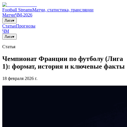
Football Streams
Матчи, статистика, трансляции
Матчи
ЧМ-2026
Лиги
▾
Статьи
Прогнозы
ЧМ
Лиги
▾
Статья
Чемпионат Франции по футболу (Лига
1): формат, история и ключевые факты
18 февраля 2026 г.