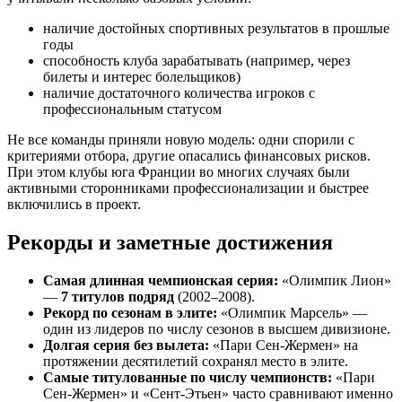
наличие достойных спортивных результатов в прошлые
годы
способность клуба зарабатывать (например, через
билеты и интерес болельщиков)
наличие достаточного количества игроков с
профессиональным статусом
Не все команды приняли новую модель: одни спорили с
критериями отбора, другие опасались финансовых рисков.
При этом клубы юга Франции во многих случаях были
активными сторонниками профессионализации и быстрее
включились в проект.
Рекорды и заметные достижения
Самая длинная чемпионская серия:
«Олимпик Лион»
—
7 титулов подряд
(2002–2008).
Рекорд по сезонам в элите:
«Олимпик Марсель» —
один из лидеров по числу сезонов в высшем дивизионе.
Долгая серия без вылета:
«Пари Сен-Жермен» на
протяжении десятилетий сохранял место в элите.
Самые титулованные по числу чемпионств:
«Пари
Сен-Жермен» и «Сент-Этьен» часто сравнивают именно