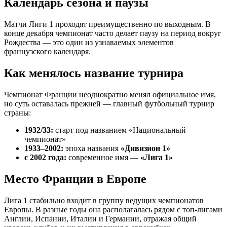
Календарь сезона и паузы
Матчи Лиги 1 проходят преимущественно по выходным. В
конце декабря чемпионат часто делает паузу на период вокруг
Рождества — это один из узнаваемых элементов
французского календаря.
Как менялось название турнира
Чемпионат Франции неоднократно менял официальное имя,
но суть оставалась прежней — главный футбольный турнир
страны:
1932/33:
старт под названием «Национальный
чемпионат»
1933–2002:
эпоха названия
«Дивизион 1»
с 2002 года:
современное имя —
«Лига 1»
Место Франции в Европе
Лига 1 стабильно входит в группу ведущих чемпионатов
Европы. В разные годы она располагалась рядом с топ-лигами
Англии, Испании, Италии и Германии, отражая общий