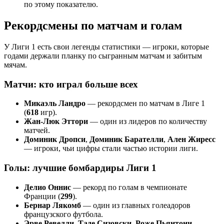
по этому показателю.
Рекордсмены по матчам и голам
У Лиги 1 есть свои легенды статистики — игроки, которые
годами держали планку по сыгранным матчам и забитым
мячам.
Матчи: кто играл больше всех
Микаэль Ландро
— рекордсмен по матчам в Лиге 1
(
618
игр).
Жан-Люк Эттори
— один из лидеров по количеству
матчей.
Доминик Дропси
,
Доминик Барателли
,
Ален Жиресс
— игроки, чьи цифры стали частью истории лиги.
Голы: лучшие бомбардиры Лиги 1
Делио Оннис
— рекорд по голам в чемпионате
Франции (
299
).
Бернар Лякомб
— один из главных голеадоров
французского футбола.
Эрве Ревелли
,
Таде Сизовски
,
Роже Пьянтони
—