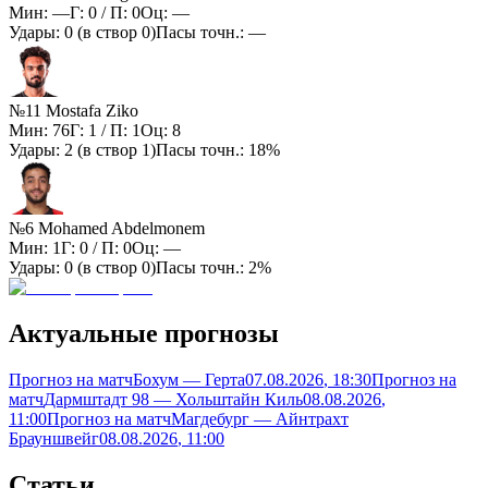
Мин:
—
Г:
0
/ П:
0
Оц:
—
Удары:
0
(в створ
0
)
Пасы точн.:
—
№11 Mostafa Ziko
Мин:
76
Г:
1
/ П:
1
Оц:
8
Удары:
2
(в створ
1
)
Пасы точн.:
18%
№6 Mohamed Abdelmonem
Мин:
1
Г:
0
/ П:
0
Оц:
—
Удары:
0
(в створ
0
)
Пасы точн.:
2%
Актуальные прогнозы
Прогноз на матч
Бохум — Герта
07.08.2026
, 18:30
Прогноз на
матч
Дармштадт 98 — Хольштайн Киль
08.08.2026
,
11:00
Прогноз на матч
Магдебург — Айнтрахт
Брауншвейг
08.08.2026
, 11:00
Статьи