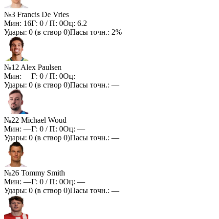
№3 Francis De Vries
Мин:
16
Г:
0
/ П:
0
Оц:
6.2
Удары:
0
(в створ
0
)
Пасы точн.:
2%
№12 Alex Paulsen
Мин:
—
Г:
0
/ П:
0
Оц:
—
Удары:
0
(в створ
0
)
Пасы точн.:
—
№22 Michael Woud
Мин:
—
Г:
0
/ П:
0
Оц:
—
Удары:
0
(в створ
0
)
Пасы точн.:
—
№26 Tommy Smith
Мин:
—
Г:
0
/ П:
0
Оц:
—
Удары:
0
(в створ
0
)
Пасы точн.:
—