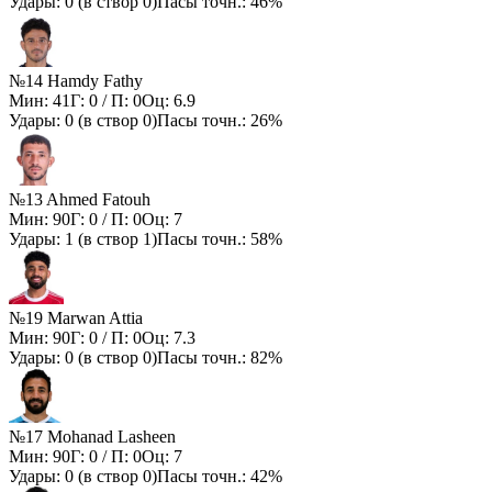
Удары:
0
(в створ
0
)
Пасы точн.:
46%
№14 Hamdy Fathy
Мин:
41
Г:
0
/ П:
0
Оц:
6.9
Удары:
0
(в створ
0
)
Пасы точн.:
26%
№13 Ahmed Fatouh
Мин:
90
Г:
0
/ П:
0
Оц:
7
Удары:
1
(в створ
1
)
Пасы точн.:
58%
№19 Marwan Attia
Мин:
90
Г:
0
/ П:
0
Оц:
7.3
Удары:
0
(в створ
0
)
Пасы точн.:
82%
№17 Mohanad Lasheen
Мин:
90
Г:
0
/ П:
0
Оц:
7
Удары:
0
(в створ
0
)
Пасы точн.:
42%