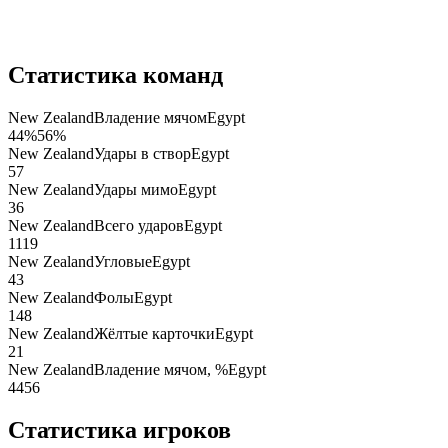
Статистика команд
New Zealand
Владение мячом
Egypt
44
%
56
%
New Zealand
Удары в створ
Egypt
5
7
New Zealand
Удары мимо
Egypt
3
6
New Zealand
Всего ударов
Egypt
11
19
New Zealand
Угловые
Egypt
4
3
New Zealand
Фолы
Egypt
14
8
New Zealand
Жёлтые карточки
Egypt
2
1
New Zealand
Владение мячом, %
Egypt
44
56
Статистика игроков