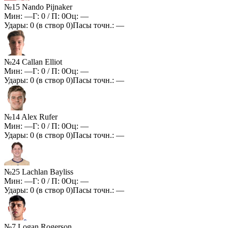
№15 Nando Pijnaker
Мин:
—
Г:
0
/ П:
0
Оц:
—
Удары:
0
(в створ
0
)
Пасы точн.:
—
№24 Callan Elliot
Мин:
—
Г:
0
/ П:
0
Оц:
—
Удары:
0
(в створ
0
)
Пасы точн.:
—
№14 Alex Rufer
Мин:
—
Г:
0
/ П:
0
Оц:
—
Удары:
0
(в створ
0
)
Пасы точн.:
—
№25 Lachlan Bayliss
Мин:
—
Г:
0
/ П:
0
Оц:
—
Удары:
0
(в створ
0
)
Пасы точн.:
—
№7 Logan Rogerson