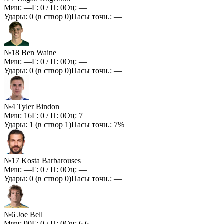
Мин:
—
Г:
0
/ П:
0
Оц:
—
Удары:
0
(в створ
0
)
Пасы точн.:
—
№18 Ben Waine
Мин:
—
Г:
0
/ П:
0
Оц:
—
Удары:
0
(в створ
0
)
Пасы точн.:
—
№4 Tyler Bindon
Мин:
16
Г:
0
/ П:
0
Оц:
7
Удары:
1
(в створ
1
)
Пасы точн.:
7%
№17 Kosta Barbarouses
Мин:
—
Г:
0
/ П:
0
Оц:
—
Удары:
0
(в створ
0
)
Пасы точн.:
—
№6 Joe Bell
Мин:
90
Г:
0
/ П:
0
Оц:
6.6