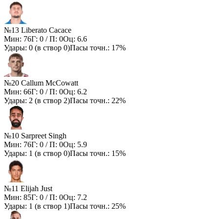
№13 Liberato Cacace
Мин:
76
Г:
0
/ П:
0
Оц:
6.6
Удары:
0
(в створ
0
)
Пасы точн.:
17%
№20 Callum McCowatt
Мин:
66
Г:
0
/ П:
0
Оц:
6.2
Удары:
2
(в створ
2
)
Пасы точн.:
22%
№10 Sarpreet Singh
Мин:
76
Г:
0
/ П:
0
Оц:
5.9
Удары:
1
(в створ
0
)
Пасы точн.:
15%
№11 Elijah Just
Мин:
85
Г:
0
/ П:
0
Оц:
7.2
Удары:
1
(в створ
1
)
Пасы точн.:
25%