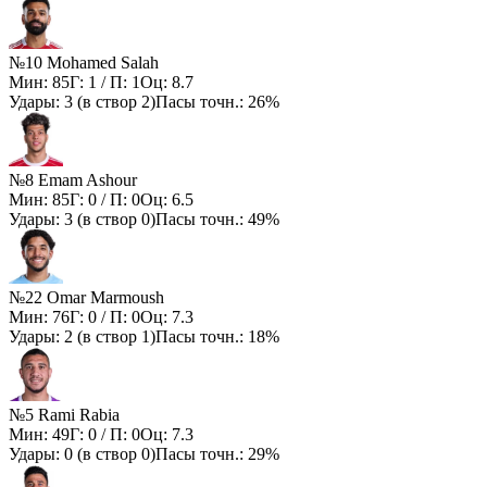
№10 Mohamed Salah
Мин:
85
Г:
1
/ П:
1
Оц:
8.7
Удары:
3
(в створ
2
)
Пасы точн.:
26%
№8 Emam Ashour
Мин:
85
Г:
0
/ П:
0
Оц:
6.5
Удары:
3
(в створ
0
)
Пасы точн.:
49%
№22 Omar Marmoush
Мин:
76
Г:
0
/ П:
0
Оц:
7.3
Удары:
2
(в створ
1
)
Пасы точн.:
18%
№5 Rami Rabia
Мин:
49
Г:
0
/ П:
0
Оц:
7.3
Удары:
0
(в створ
0
)
Пасы точн.:
29%