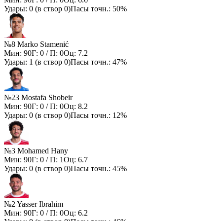
Удары:
0
(в створ
0
)
Пасы точн.:
50%
№8 Marko Stamenić
Мин:
90
Г:
0
/ П:
0
Оц:
7.2
Удары:
1
(в створ
0
)
Пасы точн.:
47%
№23 Mostafa Shobeir
Мин:
90
Г:
0
/ П:
0
Оц:
8.2
Удары:
0
(в створ
0
)
Пасы точн.:
12%
№3 Mohamed Hany
Мин:
90
Г:
0
/ П:
1
Оц:
6.7
Удары:
0
(в створ
0
)
Пасы точн.:
45%
№2 Yasser Ibrahim
Мин:
90
Г:
0
/ П:
0
Оц:
6.2