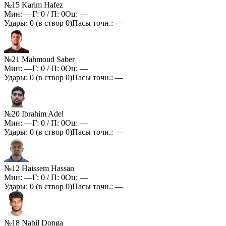
№15 Karim Hafez
Мин:
—
Г:
0
/ П:
0
Оц:
—
Удары:
0
(в створ
0
)
Пасы точн.:
—
№21 Mahmoud Saber
Мин:
—
Г:
0
/ П:
0
Оц:
—
Удары:
0
(в створ
0
)
Пасы точн.:
—
№20 Ibrahim Adel
Мин:
—
Г:
0
/ П:
0
Оц:
—
Удары:
0
(в створ
0
)
Пасы точн.:
—
№12 Haissem Hassan
Мин:
—
Г:
0
/ П:
0
Оц:
—
Удары:
0
(в створ
0
)
Пасы точн.:
—
№18 Nabil Donga