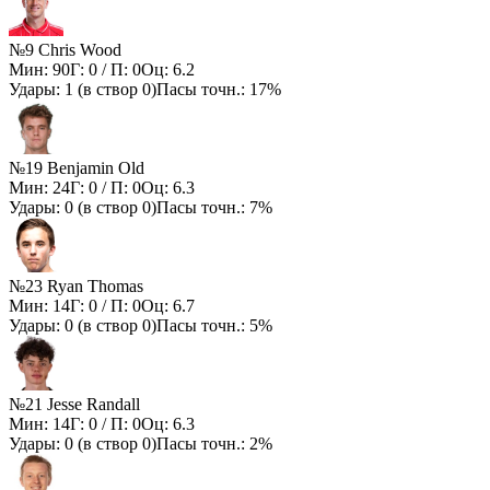
№9 Chris Wood
Мин:
90
Г:
0
/ П:
0
Оц:
6.2
Удары:
1
(в створ
0
)
Пасы точн.:
17%
№19 Benjamin Old
Мин:
24
Г:
0
/ П:
0
Оц:
6.3
Удары:
0
(в створ
0
)
Пасы точн.:
7%
№23 Ryan Thomas
Мин:
14
Г:
0
/ П:
0
Оц:
6.7
Удары:
0
(в створ
0
)
Пасы точн.:
5%
№21 Jesse Randall
Мин:
14
Г:
0
/ П:
0
Оц:
6.3
Удары:
0
(в створ
0
)
Пасы точн.:
2%