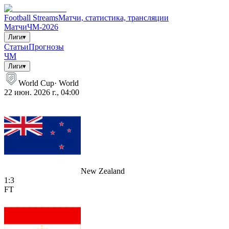
Football Streams
Матчи, статистика, трансляции
Матчи
ЧМ-2026
Лиги
▾
Статьи
Прогнозы
ЧМ
Лиги
▾
World Cup
·
World
22 июн. 2026 г., 04:00
New Zealand
1
:
3
FT