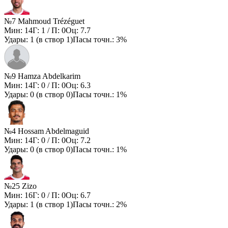
№7 Mahmoud Trézéguet
Мин:
14
Г:
1
/ П:
0
Оц:
7.7
Удары:
1
(в створ
1
)
Пасы точн.:
3%
№9 Hamza Abdelkarim
Мин:
14
Г:
0
/ П:
0
Оц:
6.3
Удары:
0
(в створ
0
)
Пасы точн.:
1%
№4 Hossam Abdelmaguid
Мин:
14
Г:
0
/ П:
0
Оц:
7.2
Удары:
0
(в створ
0
)
Пасы точн.:
1%
№25 Zizo
Мин:
16
Г:
0
/ П:
0
Оц:
6.7
Удары:
1
(в створ
1
)
Пасы точн.:
2%