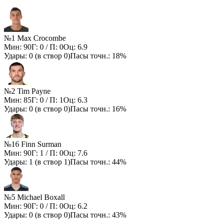
№1 Max Crocombe
Мин:
90
Г:
0
/ П:
0
Оц:
6.9
Удары:
0
(в створ
0
)
Пасы точн.:
18%
№2 Tim Payne
Мин:
85
Г:
0
/ П:
1
Оц:
6.3
Удары:
0
(в створ
0
)
Пасы точн.:
16%
№16 Finn Surman
Мин:
90
Г:
1
/ П:
0
Оц:
7.6
Удары:
1
(в створ
1
)
Пасы точн.:
44%
№5 Michael Boxall
Мин:
90
Г:
0
/ П:
0
Оц:
6.2
Удары:
0
(в створ
0
)
Пасы точн.:
43%