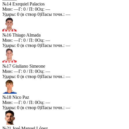
№14 Exequiel Palacios
Мин:
—
Г:
0
/ П:
0
Оц:
—
Удары:
0
(в створ
0
)
Пасы точн.:
—
№16 Thiago Almada
Мин:
—
Г:
0
/ П:
0
Оц:
—
Удары:
0
(в створ
0
)
Пасы точн.:
—
№17 Giuliano Simeone
Мин:
—
Г:
0
/ П:
0
Оц:
—
Удары:
0
(в створ
0
)
Пасы точн.:
—
№18 Nico Paz
Мин:
—
Г:
0
/ П:
0
Оц:
—
Удары:
0
(в створ
0
)
Пасы точн.:
—
№21 José Manuel López