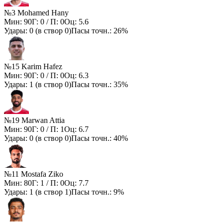
№3 Mohamed Hany
Мин:
90
Г:
0
/ П:
0
Оц:
5.6
Удары:
0
(в створ
0
)
Пасы точн.:
26%
№15 Karim Hafez
Мин:
90
Г:
0
/ П:
0
Оц:
6.3
Удары:
1
(в створ
0
)
Пасы точн.:
35%
№19 Marwan Attia
Мин:
90
Г:
0
/ П:
1
Оц:
6.7
Удары:
0
(в створ
0
)
Пасы точн.:
40%
№11 Mostafa Ziko
Мин:
80
Г:
1
/ П:
0
Оц:
7.7
Удары:
1
(в створ
1
)
Пасы точн.:
9%