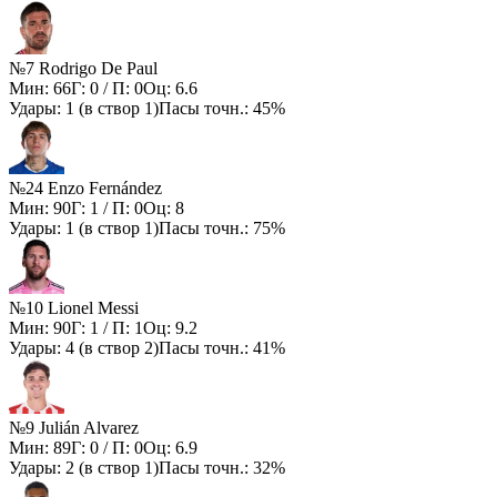
№7 Rodrigo De Paul
Мин:
66
Г:
0
/ П:
0
Оц:
6.6
Удары:
1
(в створ
1
)
Пасы точн.:
45%
№24 Enzo Fernández
Мин:
90
Г:
1
/ П:
0
Оц:
8
Удары:
1
(в створ
1
)
Пасы точн.:
75%
№10 Lionel Messi
Мин:
90
Г:
1
/ П:
1
Оц:
9.2
Удары:
4
(в створ
2
)
Пасы точн.:
41%
№9 Julián Alvarez
Мин:
89
Г:
0
/ П:
0
Оц:
6.9
Удары:
2
(в створ
1
)
Пасы точн.:
32%