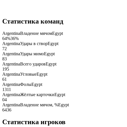
Статистика команд
Argentina
Владение мячом
Egypt
64
%
36
%
Argentina
Удары в створ
Egypt
7
2
Argentina
Удары мимо
Egypt
8
3
Argentina
Всего ударов
Egypt
19
5
Argentina
Угловые
Egypt
6
1
Argentina
Фолы
Egypt
13
11
Argentina
Жёлтые карточки
Egypt
0
4
Argentina
Владение мячом, %
Egypt
64
36
Статистика игроков