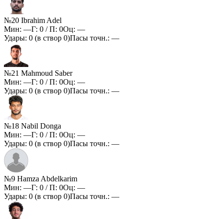
№20 Ibrahim Adel
Мин:
—
Г:
0
/ П:
0
Оц:
—
Удары:
0
(в створ
0
)
Пасы точн.:
—
№21 Mahmoud Saber
Мин:
—
Г:
0
/ П:
0
Оц:
—
Удары:
0
(в створ
0
)
Пасы точн.:
—
№18 Nabil Donga
Мин:
—
Г:
0
/ П:
0
Оц:
—
Удары:
0
(в створ
0
)
Пасы точн.:
—
№9 Hamza Abdelkarim
Мин:
—
Г:
0
/ П:
0
Оц:
—
Удары:
0
(в створ
0
)
Пасы точн.:
—