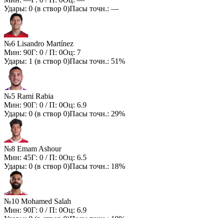
Удары:
0
(в створ
0
)
Пасы точн.:
—
№6 Lisandro Martínez
Мин:
90
Г:
0
/ П:
0
Оц:
7
Удары:
1
(в створ
0
)
Пасы точн.:
51%
№5 Rami Rabia
Мин:
90
Г:
0
/ П:
0
Оц:
6.9
Удары:
0
(в створ
0
)
Пасы точн.:
29%
№8 Emam Ashour
Мин:
45
Г:
0
/ П:
0
Оц:
6.5
Удары:
0
(в створ
0
)
Пасы точн.:
18%
№10 Mohamed Salah
Мин:
90
Г:
0
/ П:
0
Оц:
6.9