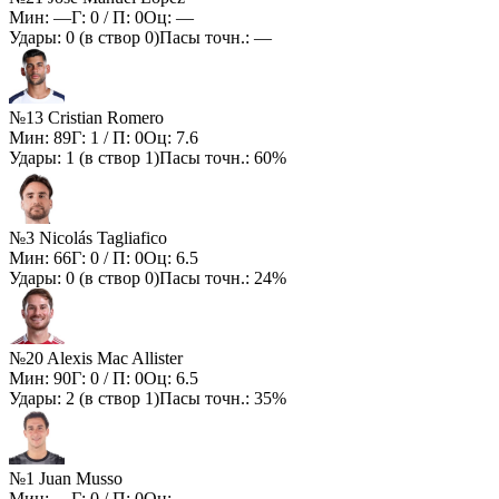
Мин:
—
Г:
0
/ П:
0
Оц:
—
Удары:
0
(в створ
0
)
Пасы точн.:
—
№13 Cristian Romero
Мин:
89
Г:
1
/ П:
0
Оц:
7.6
Удары:
1
(в створ
1
)
Пасы точн.:
60%
№3 Nicolás Tagliafico
Мин:
66
Г:
0
/ П:
0
Оц:
6.5
Удары:
0
(в створ
0
)
Пасы точн.:
24%
№20 Alexis Mac Allister
Мин:
90
Г:
0
/ П:
0
Оц:
6.5
Удары:
2
(в створ
1
)
Пасы точн.:
35%
№1 Juan Musso
Мин:
—
Г:
0
/ П:
0
Оц:
—