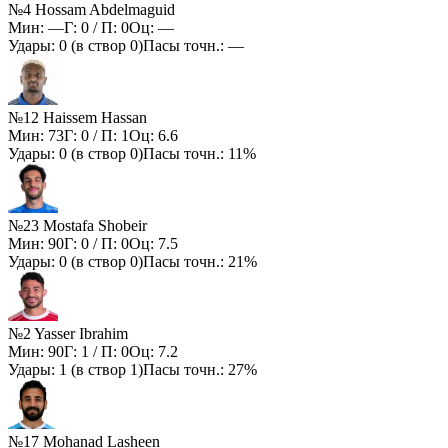
№4 Hossam Abdelmaguid
Мин:
—
Г:
0
/ П:
0
Оц:
—
Удары:
0
(в створ
0
)
Пасы точн.:
—
№12 Haissem Hassan
Мин:
73
Г:
0
/ П:
1
Оц:
6.6
Удары:
0
(в створ
0
)
Пасы точн.:
11%
№23 Mostafa Shobeir
Мин:
90
Г:
0
/ П:
0
Оц:
7.5
Удары:
0
(в створ
0
)
Пасы точн.:
21%
№2 Yasser Ibrahim
Мин:
90
Г:
1
/ П:
0
Оц:
7.2
Удары:
1
(в створ
1
)
Пасы точн.:
27%
№17 Mohanad Lasheen