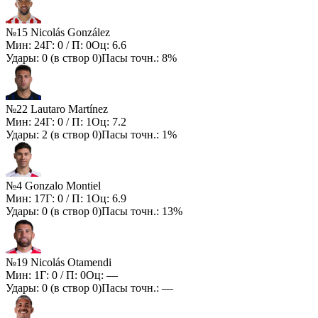
№15 Nicolás González
Мин:
24
Г:
0
/ П:
0
Оц:
6.6
Удары:
0
(в створ
0
)
Пасы точн.:
8%
№22 Lautaro Martínez
Мин:
24
Г:
0
/ П:
1
Оц:
7.2
Удары:
2
(в створ
0
)
Пасы точн.:
1%
№4 Gonzalo Montiel
Мин:
17
Г:
0
/ П:
1
Оц:
6.9
Удары:
0
(в створ
0
)
Пасы точн.:
13%
№19 Nicolás Otamendi
Мин:
1
Г:
0
/ П:
0
Оц:
—
Удары:
0
(в створ
0
)
Пасы точн.:
—