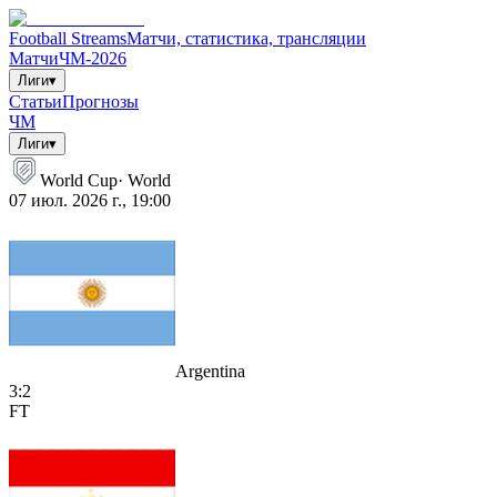
Football Streams
Матчи, статистика, трансляции
Матчи
ЧМ-2026
Лиги
▾
Статьи
Прогнозы
ЧМ
Лиги
▾
World Cup
·
World
07 июл. 2026 г., 19:00
Argentina
3
:
2
FT