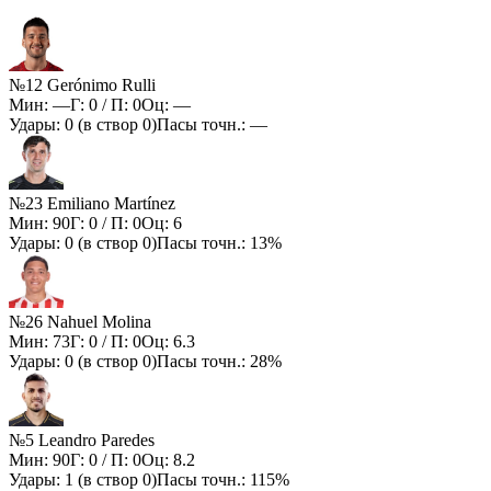
№12 Gerónimo Rulli
Мин:
—
Г:
0
/ П:
0
Оц:
—
Удары:
0
(в створ
0
)
Пасы точн.:
—
№23 Emiliano Martínez
Мин:
90
Г:
0
/ П:
0
Оц:
6
Удары:
0
(в створ
0
)
Пасы точн.:
13%
№26 Nahuel Molina
Мин:
73
Г:
0
/ П:
0
Оц:
6.3
Удары:
0
(в створ
0
)
Пасы точн.:
28%
№5 Leandro Paredes
Мин:
90
Г:
0
/ П:
0
Оц:
8.2
Удары:
1
(в створ
0
)
Пасы точн.:
115%