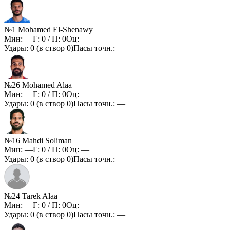
№1 Mohamed El-Shenawy
Мин:
—
Г:
0
/ П:
0
Оц:
—
Удары:
0
(в створ
0
)
Пасы точн.:
—
№26 Mohamed Alaa
Мин:
—
Г:
0
/ П:
0
Оц:
—
Удары:
0
(в створ
0
)
Пасы точн.:
—
№16 Mahdi Soliman
Мин:
—
Г:
0
/ П:
0
Оц:
—
Удары:
0
(в створ
0
)
Пасы точн.:
—
№24 Tarek Alaa
Мин:
—
Г:
0
/ П:
0
Оц:
—
Удары:
0
(в створ
0
)
Пасы точн.:
—