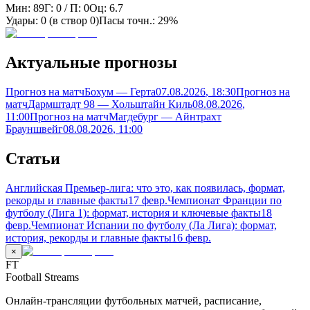
Мин:
89
Г:
0
/ П:
0
Оц:
6.7
Удары:
0
(в створ
0
)
Пасы точн.:
29%
Актуальные прогнозы
Прогноз на матч
Бохум — Герта
07.08.2026
, 18:30
Прогноз на
матч
Дармштадт 98 — Хольштайн Киль
08.08.2026
,
11:00
Прогноз на матч
Магдебург — Айнтрахт
Брауншвейг
08.08.2026
, 11:00
Статьи
Английская Премьер-лига: что это, как появилась, формат,
рекорды и главные факты
17 февр.
Чемпионат Франции по
футболу (Лига 1): формат, история и ключевые факты
18
февр.
Чемпионат Испании по футболу (Ла Лига): формат,
история, рекорды и главные факты
16 февр.
×
FT
Football Streams
Онлайн-трансляции футбольных матчей, расписание,