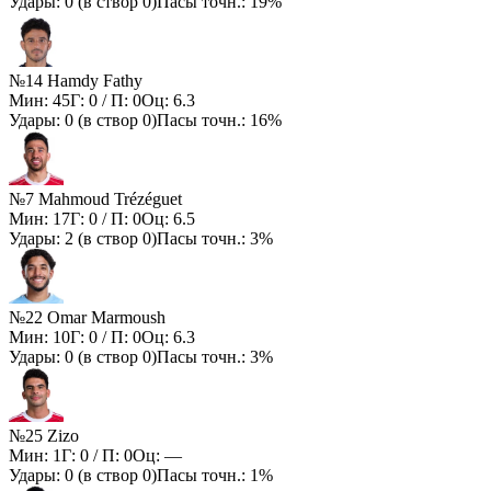
Удары:
0
(в створ
0
)
Пасы точн.:
19%
№14 Hamdy Fathy
Мин:
45
Г:
0
/ П:
0
Оц:
6.3
Удары:
0
(в створ
0
)
Пасы точн.:
16%
№7 Mahmoud Trézéguet
Мин:
17
Г:
0
/ П:
0
Оц:
6.5
Удары:
2
(в створ
0
)
Пасы точн.:
3%
№22 Omar Marmoush
Мин:
10
Г:
0
/ П:
0
Оц:
6.3
Удары:
0
(в створ
0
)
Пасы точн.:
3%
№25 Zizo
Мин:
1
Г:
0
/ П:
0
Оц:
—
Удары:
0
(в створ
0
)
Пасы точн.:
1%