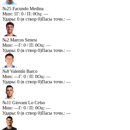
№25 Facundo Medina
Мин:
1
Г:
0
/ П:
0
Оц:
—
Удары:
0
(в створ
0
)
Пасы точн.:
—
№2 Marcos Senesi
Мин:
—
Г:
0
/ П:
0
Оц:
—
Удары:
0
(в створ
0
)
Пасы точн.:
—
№8 Valentín Barco
Мин:
—
Г:
0
/ П:
0
Оц:
—
Удары:
0
(в створ
0
)
Пасы точн.:
—
№11 Giovani Lo Celso
Мин:
—
Г:
0
/ П:
0
Оц:
—
Удары:
0
(в створ
0
)
Пасы точн.:
—