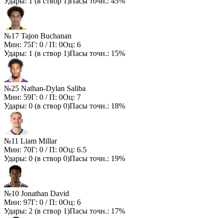
Удары:
1
(в створ
1
)
Пасы точн.:
45%
№17 Tajon Buchanan
Мин:
75
Г:
0
/ П:
0
Оц:
6
Удары:
1
(в створ
1
)
Пасы точн.:
15%
№25 Nathan-Dylan Saliba
Мин:
59
Г:
0
/ П:
0
Оц:
7
Удары:
0
(в створ
0
)
Пасы точн.:
18%
№11 Liam Millar
Мин:
70
Г:
0
/ П:
0
Оц:
6.5
Удары:
0
(в створ
0
)
Пасы точн.:
19%
№10 Jonathan David
Мин:
97
Г:
0
/ П:
0
Оц:
6
Удары:
2
(в створ
1
)
Пасы точн.:
17%