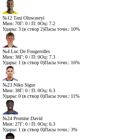
№12 Tani Oluwaseyi
Мин:
70
Г:
0
/ П:
0
Оц:
7.2
Удары:
3
(в створ
2
)
Пасы точн.:
10%
№4 Luc De Fougerolles
Мин:
38
Г:
0
/ П:
0
Оц:
7.3
Удары:
1
(в створ
0
)
Пасы точн.:
16%
№23 Niko Sigur
Мин:
38
Г:
0
/ П:
0
Оц:
6.3
Удары:
0
(в створ
0
)
Пасы точн.:
11%
№24 Promise David
Мин:
27
Г:
0
/ П:
0
Оц:
6.3
Удары:
1
(в створ
0
)
Пасы точн.:
3%