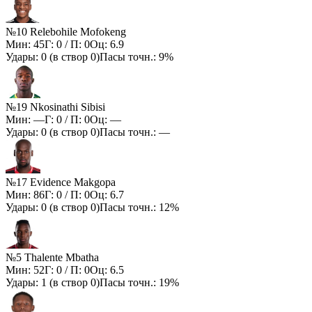
№10 Relebohile Mofokeng
Мин:
45
Г:
0
/ П:
0
Оц:
6.9
Удары:
0
(в створ
0
)
Пасы точн.:
9%
№19 Nkosinathi Sibisi
Мин:
—
Г:
0
/ П:
0
Оц:
—
Удары:
0
(в створ
0
)
Пасы точн.:
—
№17 Evidence Makgopa
Мин:
86
Г:
0
/ П:
0
Оц:
6.7
Удары:
0
(в створ
0
)
Пасы точн.:
12%
№5 Thalente Mbatha
Мин:
52
Г:
0
/ П:
0
Оц:
6.5
Удары:
1
(в створ
0
)
Пасы точн.:
19%