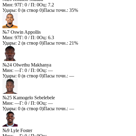
Мин:
97
Г:
0
/ П:
0
Оц:
7.2
Удары:
0
(в створ
0
)
Пасы точн.:
35%
№7 Oswin Appollis
Мин:
97
Г:
0
/ П:
0
Оц:
6.3
Удары:
2
(в створ
0
)
Пасы точн.:
21%
№24 Olwethu Makhanya
Мин:
—
Г:
0
/ П:
0
Оц:
—
Удары:
0
(в створ
0
)
Пасы точн.:
—
№25 Kamogelo Sebelebele
Мин:
—
Г:
0
/ П:
0
Оц:
—
Удары:
0
(в створ
0
)
Пасы точн.:
—
№9 Lyle Foster
Мин:
—
Г:
0
/ П:
0
Оц:
—