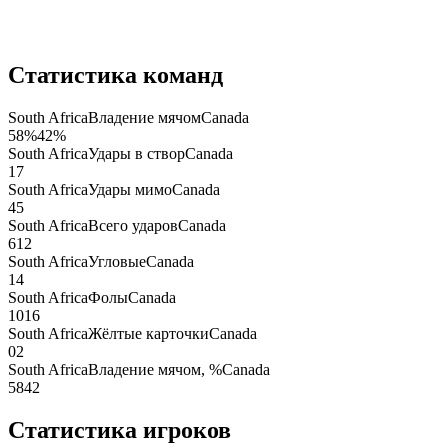
Статистика команд
South Africa
Владение мячом
Canada
58
%
42
%
South Africa
Удары в створ
Canada
1
7
South Africa
Удары мимо
Canada
4
5
South Africa
Всего ударов
Canada
6
12
South Africa
Угловые
Canada
1
4
South Africa
Фолы
Canada
10
16
South Africa
Жёлтые карточки
Canada
0
2
South Africa
Владение мячом, %
Canada
58
42
Статистика игроков