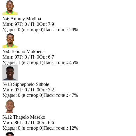
№6 Aubrey Modiba
Мин:
97
Г:
0
/ П:
0
Оц:
7.9
Удары:
0
(в створ
0
)
Пасы точн.:
29%
№4 Teboho Mokoena
Мин:
97
Г:
0
/ П:
0
Оц:
6.7
Удары:
1
(в створ
1
)
Пасы точн.:
45%
№13 Siphephelo Sithole
Мин:
97
Г:
0
/ П:
0
Оц:
7.2
Удары:
0
(в створ
0
)
Пасы точн.:
47%
№12 Thapelo Maseko
Мин:
86
Г:
0
/ П:
0
Оц:
6.6
Удары:
0
(в створ
0
)
Пасы точн.:
12%