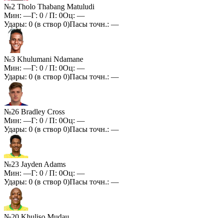
№2 Tholo Thabang Matuludi
Мин:
—
Г:
0
/ П:
0
Оц:
—
Удары:
0
(в створ
0
)
Пасы точн.:
—
№3 Khulumani Ndamane
Мин:
—
Г:
0
/ П:
0
Оц:
—
Удары:
0
(в створ
0
)
Пасы точн.:
—
№26 Bradley Cross
Мин:
—
Г:
0
/ П:
0
Оц:
—
Удары:
0
(в створ
0
)
Пасы точн.:
—
№23 Jayden Adams
Мин:
—
Г:
0
/ П:
0
Оц:
—
Удары:
0
(в створ
0
)
Пасы точн.:
—
№20 Khuliso Mudau