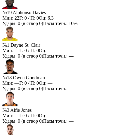
№19 Alphonso Davies
Мин:
22
Г:
0
/ П:
0
Оц:
6.3
Удары:
0
(в створ
0
)
Пасы точн.:
10%
№1 Dayne St. Clair
Мин:
—
Г:
0
/ П:
0
Оц:
—
Удары:
0
(в створ
0
)
Пасы точн.:
—
№18 Owen Goodman
Мин:
—
Г:
0
/ П:
0
Оц:
—
Удары:
0
(в створ
0
)
Пасы точн.:
—
№3 Alfie Jones
Мин:
—
Г:
0
/ П:
0
Оц:
—
Удары:
0
(в створ
0
)
Пасы точн.:
—