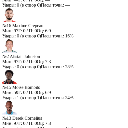
Удары:
0
(в створ
0
)
Пасы точн.:
—
№16 Maxime Crépeau
Мин:
97
Г:
0
/ П:
0
Оц:
6.9
Удары:
0
(в створ
0
)
Пасы точн.:
16%
№2 Alistair Johnston
Мин:
97
Г:
0
/ П:
0
Оц:
7.3
Удары:
0
(в створ
0
)
Пасы точн.:
28%
№15 Moise Bombito
Мин:
59
Г:
0
/ П:
0
Оц:
6.9
Удары:
1
(в створ
1
)
Пасы точн.:
24%
№13 Derek Cornelius
Мин:
97
Г:
0
/ П:
0
Оц:
7.3