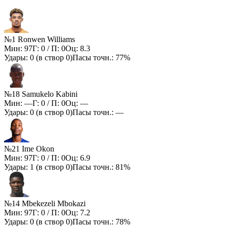
№1 Ronwen Williams
Мин:
97
Г:
0
/ П:
0
Оц:
8.3
Удары:
0
(в створ
0
)
Пасы точн.:
77%
№18 Samukelo Kabini
Мин:
—
Г:
0
/ П:
0
Оц:
—
Удары:
0
(в створ
0
)
Пасы точн.:
—
№21 Ime Okon
Мин:
97
Г:
0
/ П:
0
Оц:
6.9
Удары:
1
(в створ
0
)
Пасы точн.:
81%
№14 Mbekezeli Mbokazi
Мин:
97
Г:
0
/ П:
0
Оц:
7.2
Удары:
0
(в створ
0
)
Пасы точн.:
78%