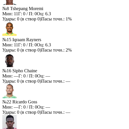
№8 Tshepang Moremi
Мин:
11
Г:
0
/ П:
0
Оц:
6.3
Удары:
0
(в створ
0
)
Пасы точн.:
1%
№15 Iqraam Rayners
Мин:
11
Г:
0
/ П:
0
Оц:
6.3
Удары:
0
(в створ
0
)
Пасы точн.:
2%
№16 Sipho Chaine
Мин:
—
Г:
0
/ П:
0
Оц:
—
Удары:
0
(в створ
0
)
Пасы точн.:
—
№22 Ricardo Goss
Мин:
—
Г:
0
/ П:
0
Оц:
—
Удары:
0
(в створ
0
)
Пасы точн.:
—