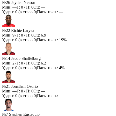
№26 Jayden Nelson
Мин:
—
Г:
0
/ П:
0
Оц:
—
Удары:
0
(в створ
0
)
Пасы точн.:
—
№22 Richie Laryea
Мин:
97
Г:
0
/ П:
0
Оц:
6.9
Удары:
0
(в створ
0
)
Пасы точн.:
19%
№14 Jacob Shaffelburg
Мин:
27
Г:
0
/ П:
0
Оц:
6.2
Удары:
0
(в створ
0
)
Пасы точн.:
4%
№21 Jonathan Osorio
Мин:
—
Г:
0
/ П:
0
Оц:
—
Удары:
0
(в створ
0
)
Пасы точн.:
—
№7 Stephen Eustaquio