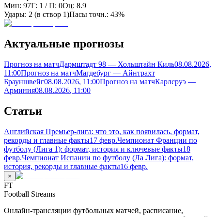
Мин:
97
Г:
1
/ П:
0
Оц:
8.9
Удары:
2
(в створ
1
)
Пасы точн.:
43%
Актуальные прогнозы
Прогноз на матч
Дармштадт 98 — Хольштайн Киль
08.08.2026
,
11:00
Прогноз на матч
Магдебург — Айнтрахт
Брауншвейг
08.08.2026
, 11:00
Прогноз на матч
Карлсруэ —
Арминия
08.08.2026
, 11:00
Статьи
Английская Премьер-лига: что это, как появилась, формат,
рекорды и главные факты
17 февр.
Чемпионат Франции по
футболу (Лига 1): формат, история и ключевые факты
18
февр.
Чемпионат Испании по футболу (Ла Лига): формат,
история, рекорды и главные факты
16 февр.
×
FT
Football Streams
Онлайн-трансляции футбольных матчей, расписание,