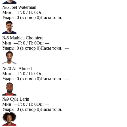
№5 Joel Waterman
Мин:
—
Г:
0
/ П:
0
Оц:
—
Удары:
0
(в створ
0
)
Пасы точн.:
—
№6 Mathieu Choinière
Мин:
—
Г:
0
/ П:
0
Оц:
—
Удары:
0
(в створ
0
)
Пасы точн.:
—
№20 Ali Ahmed
Мин:
—
Г:
0
/ П:
0
Оц:
—
Удары:
0
(в створ
0
)
Пасы точн.:
—
№9 Cyle Larin
Мин:
—
Г:
0
/ П:
0
Оц:
—
Удары:
0
(в створ
0
)
Пасы точн.:
—