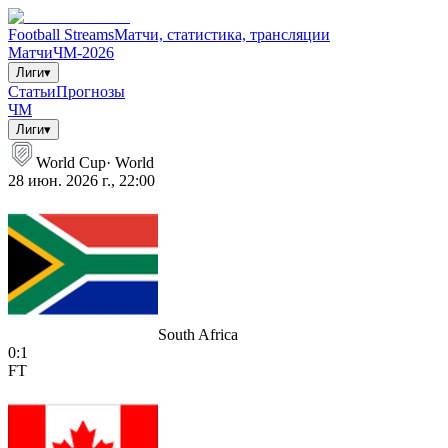
Football Streams
Матчи, статистика, трансляции
Матчи
ЧМ-2026
Лиги
▾
Статьи
Прогнозы
ЧМ
Лиги
▾
World Cup
·
World
28 июн. 2026 г., 22:00
South Africa
0
:
1
FT