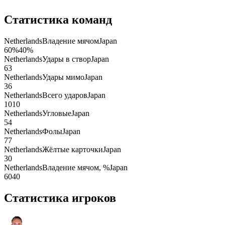
Статистика команд
Netherlands
Владение мячом
Japan
60
%
40
%
Netherlands
Удары в створ
Japan
6
3
Netherlands
Удары мимо
Japan
3
6
Netherlands
Всего ударов
Japan
10
10
Netherlands
Угловые
Japan
5
4
Netherlands
Фолы
Japan
7
7
Netherlands
Жёлтые карточки
Japan
3
0
Netherlands
Владение мячом, %
Japan
60
40
Статистика игроков