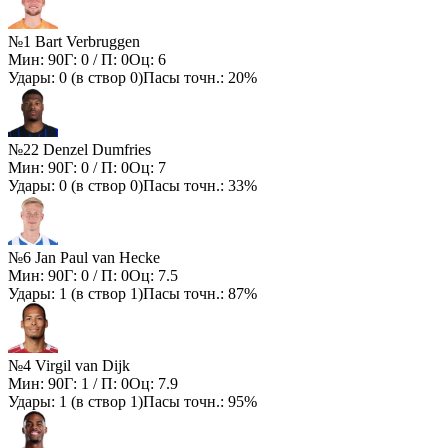
№1 Bart Verbruggen
Мин:
90
Г:
0
/ П:
0
Оц:
6
Удары:
0
(в створ
0
)
Пасы точн.:
20%
№22 Denzel Dumfries
Мин:
90
Г:
0
/ П:
0
Оц:
7
Удары:
0
(в створ
0
)
Пасы точн.:
33%
№6 Jan Paul van Hecke
Мин:
90
Г:
0
/ П:
0
Оц:
7.5
Удары:
1
(в створ
1
)
Пасы точн.:
87%
№4 Virgil van Dijk
Мин:
90
Г:
1
/ П:
0
Оц:
7.9
Удары:
1
(в створ
1
)
Пасы точн.:
95%