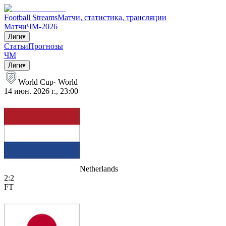
Football Streams
Матчи, статистика, трансляции
Матчи
ЧМ-2026
Лиги
▾
Статьи
Прогнозы
ЧМ
Лиги
▾
World Cup
·
World
14 июн. 2026 г., 23:00
Netherlands
2
:
2
FT