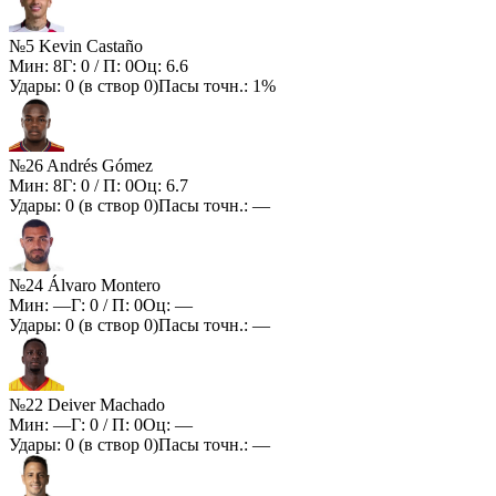
№5 Kevin Castaño
Мин:
8
Г:
0
/ П:
0
Оц:
6.6
Удары:
0
(в створ
0
)
Пасы точн.:
1%
№26 Andrés Gómez
Мин:
8
Г:
0
/ П:
0
Оц:
6.7
Удары:
0
(в створ
0
)
Пасы точн.:
—
№24 Álvaro Montero
Мин:
—
Г:
0
/ П:
0
Оц:
—
Удары:
0
(в створ
0
)
Пасы точн.:
—
№22 Deiver Machado
Мин:
—
Г:
0
/ П:
0
Оц:
—
Удары:
0
(в створ
0
)
Пасы точн.:
—