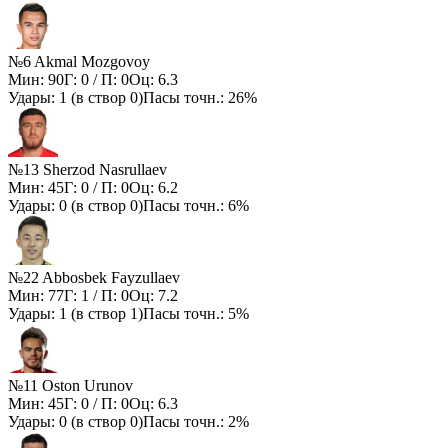
№6 Akmal Mozgovoy
Мин:
90
Г:
0
/ П:
0
Оц:
6.3
Удары:
1
(в створ
0
)
Пасы точн.:
26%
№13 Sherzod Nasrullaev
Мин:
45
Г:
0
/ П:
0
Оц:
6.2
Удары:
0
(в створ
0
)
Пасы точн.:
6%
№22 Abbosbek Fayzullaev
Мин:
77
Г:
1
/ П:
0
Оц:
7.2
Удары:
1
(в створ
1
)
Пасы точн.:
5%
№11 Oston Urunov
Мин:
45
Г:
0
/ П:
0
Оц:
6.3
Удары:
0
(в створ
0
)
Пасы точн.:
2%