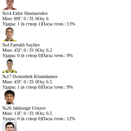
№14 Eldor Shomurodov
Мин:
89
Г:
0
/ П:
0
Оц:
6
Удары:
1
(в створ
1
)
Пасы точн.:
13%
№4 Farrukh Sayfiev
Мин:
45
Г:
0
/ П:
0
Оц:
6.2
Удары:
0
(в створ
0
)
Пасы точн.:
9%
№17 Dostonbek Khamdamov
Мин:
45
Г:
0
/ П:
0
Оц:
6.5
Удары:
1
(в створ
0
)
Пасы точн.:
9%
№26 Jakhongir Urozov
Мин:
13
Г:
0
/ П:
0
Оц:
6.5
Удары:
0
(в створ
0
)
Пасы точн.:
12%