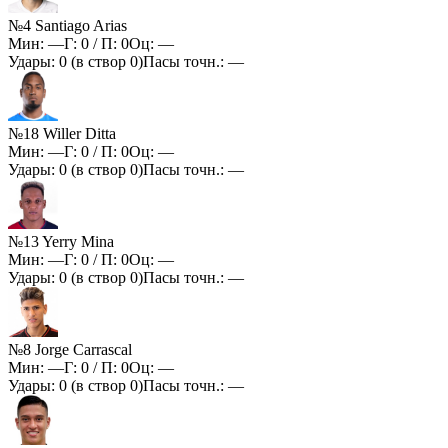
№4 Santiago Arias
Мин:
—
Г:
0
/ П:
0
Оц:
—
Удары:
0
(в створ
0
)
Пасы точн.:
—
№18 Willer Ditta
Мин:
—
Г:
0
/ П:
0
Оц:
—
Удары:
0
(в створ
0
)
Пасы точн.:
—
№13 Yerry Mina
Мин:
—
Г:
0
/ П:
0
Оц:
—
Удары:
0
(в створ
0
)
Пасы точн.:
—
№8 Jorge Carrascal
Мин:
—
Г:
0
/ П:
0
Оц:
—
Удары:
0
(в створ
0
)
Пасы точн.:
—