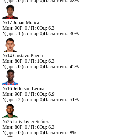
Удары:
0
(в створ
0
)
Пасы точн.:
68%
№17 Johan Mojica
Мин:
90
Г:
0
/ П:
0
Оц:
6.3
Удары:
1
(в створ
0
)
Пасы точн.:
30%
№14 Gustavo Puerta
Мин:
80
Г:
0
/ П:
1
Оц:
6.3
Удары:
0
(в створ
0
)
Пасы точн.:
45%
№16 Jefferson Lerma
Мин:
90
Г:
0
/ П:
0
Оц:
6.9
Удары:
2
(в створ
0
)
Пасы точн.:
51%
№25 Luis Javier Suárez
Мин:
80
Г:
0
/ П:
0
Оц:
6.3
Удары:
0
(в створ
0
)
Пасы точн.:
8%