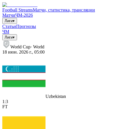
Football Streams
Матчи, статистика, трансляции
Матчи
ЧМ-2026
Лиги
▾
Статьи
Прогнозы
ЧМ
Лиги
▾
World Cup
·
World
18 июн. 2026 г., 05:00
Uzbekistan
1
:
3
FT