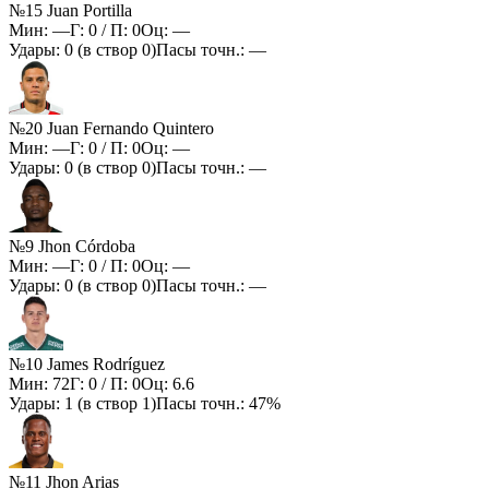
№15 Juan Portilla
Мин:
—
Г:
0
/ П:
0
Оц:
—
Удары:
0
(в створ
0
)
Пасы точн.:
—
№20 Juan Fernando Quintero
Мин:
—
Г:
0
/ П:
0
Оц:
—
Удары:
0
(в створ
0
)
Пасы точн.:
—
№9 Jhon Córdoba
Мин:
—
Г:
0
/ П:
0
Оц:
—
Удары:
0
(в створ
0
)
Пасы точн.:
—
№10 James Rodríguez
Мин:
72
Г:
0
/ П:
0
Оц:
6.6
Удары:
1
(в створ
1
)
Пасы точн.:
47%
№11 Jhon Arias