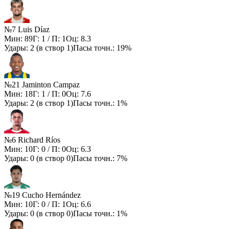
№7 Luis Díaz
Мин:
89
Г:
1
/ П:
1
Оц:
8.3
Удары:
2
(в створ
1
)
Пасы точн.:
19%
№21 Jaminton Campaz
Мин:
18
Г:
1
/ П:
0
Оц:
7.6
Удары:
2
(в створ
1
)
Пасы точн.:
1%
№6 Richard Ríos
Мин:
10
Г:
0
/ П:
0
Оц:
6.3
Удары:
0
(в створ
0
)
Пасы точн.:
7%
№19 Cucho Hernández
Мин:
10
Г:
0
/ П:
1
Оц:
6.6
Удары:
0
(в створ
0
)
Пасы точн.:
1%