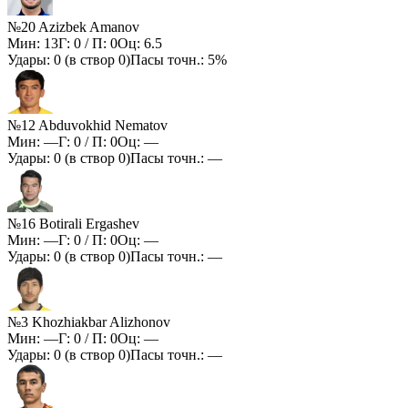
№20 Azizbek Amanov
Мин:
13
Г:
0
/ П:
0
Оц:
6.5
Удары:
0
(в створ
0
)
Пасы точн.:
5%
№12 Abduvokhid Nematov
Мин:
—
Г:
0
/ П:
0
Оц:
—
Удары:
0
(в створ
0
)
Пасы точн.:
—
№16 Botirali Ergashev
Мин:
—
Г:
0
/ П:
0
Оц:
—
Удары:
0
(в створ
0
)
Пасы точн.:
—
№3 Khozhiakbar Alizhonov
Мин:
—
Г:
0
/ П:
0
Оц:
—
Удары:
0
(в створ
0
)
Пасы точн.:
—