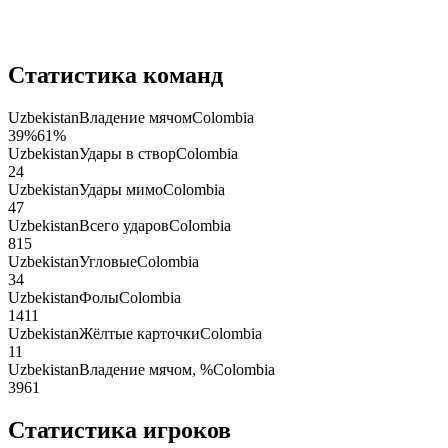
Статистика команд
Uzbekistan
Владение мячом
Colombia
39
%
61
%
Uzbekistan
Удары в створ
Colombia
2
4
Uzbekistan
Удары мимо
Colombia
4
7
Uzbekistan
Всего ударов
Colombia
8
15
Uzbekistan
Угловые
Colombia
3
4
Uzbekistan
Фолы
Colombia
14
11
Uzbekistan
Жёлтые карточки
Colombia
1
1
Uzbekistan
Владение мячом, %
Colombia
39
61
Статистика игроков