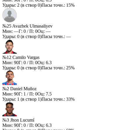
Удары:
2
(в створ
0
)
Пасы точн.:
15%
№25 Avazbek Ulmasaliyev
Мин:
—
Г:
0
/ П:
0
Оц:
—
Удары:
0
(в створ
0
)
Пасы точн.:
—
№12 Camilo Vargas
Мин:
90
Г:
0
/ П:
0
Оц:
6.3
Удары:
0
(в створ
0
)
Пасы точн.:
25%
№2 Daniel Muñoz
Мин:
90
Г:
1
/ П:
0
Оц:
7.5
Удары:
1
(в створ
1
)
Пасы точн.:
33%
№3 Jhon Lucumí
Мин:
90
Г:
0
/ П:
0
Оц:
6.3