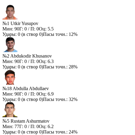
№1 Utkir Yusupov
Мин:
90
Г:
0
/ П:
0
Оц:
5.5
Удары:
0
(в створ
0
)
Пасы точн.:
12%
№2 Abdukodir Khusanov
Мин:
90
Г:
0
/ П:
0
Оц:
6.3
Удары:
0
(в створ
0
)
Пасы точн.:
28%
№18 Abdulla Abdullaev
Мин:
90
Г:
0
/ П:
0
Оц:
6.9
Удары:
0
(в створ
0
)
Пасы точн.:
32%
№5 Rustam Ashurmatov
Мин:
77
Г:
0
/ П:
0
Оц:
6.2
Удары:
0
(в створ
0
)
Пасы точн.:
24%