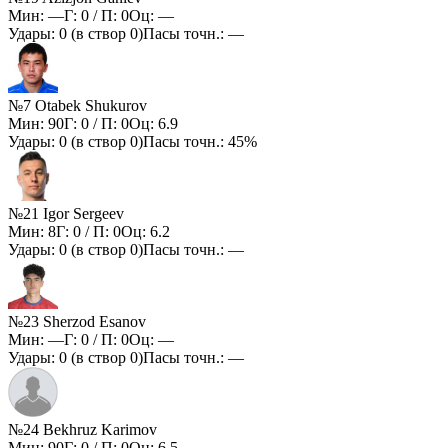
Мин:
—
Г:
0
/ П:
0
Оц:
—
Удары:
0
(в створ
0
)
Пасы точн.:
—
№7 Otabek Shukurov
Мин:
90
Г:
0
/ П:
0
Оц:
6.9
Удары:
0
(в створ
0
)
Пасы точн.:
45%
№21 Igor Sergeev
Мин:
8
Г:
0
/ П:
0
Оц:
6.2
Удары:
0
(в створ
0
)
Пасы точн.:
—
№23 Sherzod Esanov
Мин:
—
Г:
0
/ П:
0
Оц:
—
Удары:
0
(в створ
0
)
Пасы точн.:
—
№24 Bekhruz Karimov
Мин:
90
Г:
0
/ П:
0
Оц:
6.5