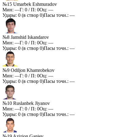
№15 Umarbek Eshmuradov
Мин:
—
Г:
0
/ П:
0
Оц:
—
Удары:
0
(в створ
0
)
Пасы точн.:
—
№8 Jamshid Iskandarov
Мин:
—
Г:
0
/ П:
0
Оц:
—
Удары:
0
(в створ
0
)
Пасы точн.:
—
№9 Odiljon Khamrobekov
Мин:
—
Г:
0
/ П:
0
Оц:
—
Удары:
0
(в створ
0
)
Пасы точн.:
—
№10 Ruslanbek Jiyanov
Мин:
—
Г:
0
/ П:
0
Оц:
—
Удары:
0
(в створ
0
)
Пасы точн.:
—
№19 Azizjon Ganiev