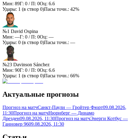
Мин:
89
Г:
0
/ П:
0
Оц:
6.6
Удары:
1
(в створ
0
)
Пасы точн.:
42%
№1 David Ospina
Мин:
—
Г:
0
/ П:
0
Оц:
—
Удары:
0
(в створ
0
)
Пасы точн.:
—
№23 Davinson Sánchez
Мин:
90
Г:
0
/ П:
0
Оц:
6.6
Удары:
1
(в створ
0
)
Пасы точн.:
66%
Актуальные прогнозы
Прогноз на матч
Санкт-Паули — Гройтер Фюрт
09.08.2026
,
11:30
Прогноз на матч
Нюрнберг — Динамо
Дрезден
09.08.2026
, 11:30
Прогноз на матч
Энерги Котбус —
Ганновер 96
09.08.2026
, 11:30
Статьи