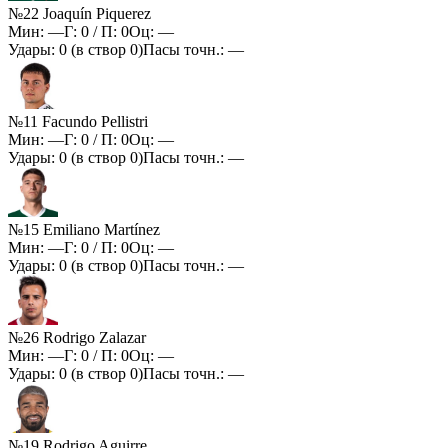
№22 Joaquín Piquerez
Мин:
—
Г:
0
/ П:
0
Оц:
—
Удары:
0
(в створ
0
)
Пасы точн.:
—
№11 Facundo Pellistri
Мин:
—
Г:
0
/ П:
0
Оц:
—
Удары:
0
(в створ
0
)
Пасы точн.:
—
№15 Emiliano Martínez
Мин:
—
Г:
0
/ П:
0
Оц:
—
Удары:
0
(в створ
0
)
Пасы точн.:
—
№26 Rodrigo Zalazar
Мин:
—
Г:
0
/ П:
0
Оц:
—
Удары:
0
(в створ
0
)
Пасы точн.:
—
№19 Rodrigo Aguirre