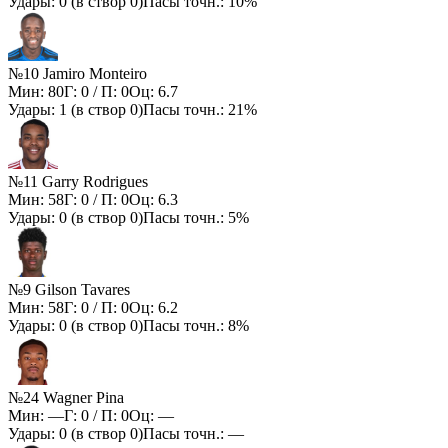
Удары:
0
(в створ
0
)
Пасы точн.:
10%
№10 Jamiro Monteiro
Мин:
80
Г:
0
/ П:
0
Оц:
6.7
Удары:
1
(в створ
0
)
Пасы точн.:
21%
№11 Garry Rodrigues
Мин:
58
Г:
0
/ П:
0
Оц:
6.3
Удары:
0
(в створ
0
)
Пасы точн.:
5%
№9 Gilson Tavares
Мин:
58
Г:
0
/ П:
0
Оц:
6.2
Удары:
0
(в створ
0
)
Пасы точн.:
8%
№24 Wagner Pina
Мин:
—
Г:
0
/ П:
0
Оц:
—
Удары:
0
(в створ
0
)
Пасы точн.:
—