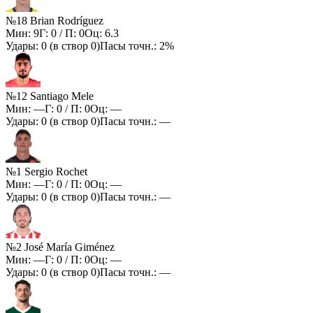
№18 Brian Rodríguez
Мин:
9
Г:
0
/ П:
0
Оц:
6.3
Удары:
0
(в створ
0
)
Пасы точн.:
2%
№12 Santiago Mele
Мин:
—
Г:
0
/ П:
0
Оц:
—
Удары:
0
(в створ
0
)
Пасы точн.:
—
№1 Sergio Rochet
Мин:
—
Г:
0
/ П:
0
Оц:
—
Удары:
0
(в створ
0
)
Пасы точн.:
—
№2 José María Giménez
Мин:
—
Г:
0
/ П:
0
Оц:
—
Удары:
0
(в створ
0
)
Пасы точн.:
—