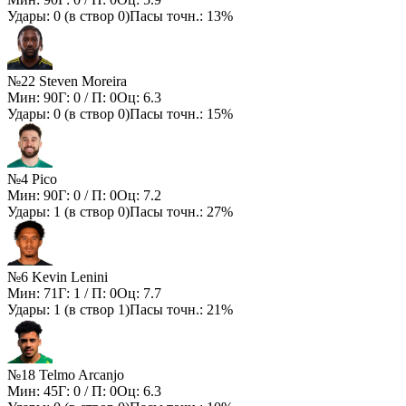
Удары:
0
(в створ
0
)
Пасы точн.:
13%
№22 Steven Moreira
Мин:
90
Г:
0
/ П:
0
Оц:
6.3
Удары:
0
(в створ
0
)
Пасы точн.:
15%
№4 Pico
Мин:
90
Г:
0
/ П:
0
Оц:
7.2
Удары:
1
(в створ
0
)
Пасы точн.:
27%
№6 Kevin Lenini
Мин:
71
Г:
1
/ П:
0
Оц:
7.7
Удары:
1
(в створ
1
)
Пасы точн.:
21%
№18 Telmo Arcanjo
Мин:
45
Г:
0
/ П:
0
Оц:
6.3