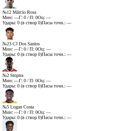
№12 Márcio Rosa
Мин:
—
Г:
0
/ П:
0
Оц:
—
Удары:
0
(в створ
0
)
Пасы точн.:
—
№23 CJ Dos Santos
Мин:
—
Г:
0
/ П:
0
Оц:
—
Удары:
0
(в створ
0
)
Пасы точн.:
—
№2 Stopira
Мин:
—
Г:
0
/ П:
0
Оц:
—
Удары:
0
(в створ
0
)
Пасы точн.:
—
№5 Logan Costa
Мин:
—
Г:
0
/ П:
0
Оц:
—
Удары:
0
(в створ
0
)
Пасы точн.:
—