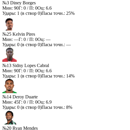
№3 Diney Borges
Мин:
90
Г:
0
/ П:
0
Оц:
6.6
Удары:
1
(в створ
0
)
Пасы точн.:
25%
№25 Kelvin Pires
Мин:
—
Г:
0
/ П:
0
Оц:
—
Удары:
0
(в створ
0
)
Пасы точн.:
—
№13 Sidny Lopes Cabral
Мин:
90
Г:
0
/ П:
0
Оц:
6.6
Удары:
1
(в створ
0
)
Пасы точн.:
14%
№14 Deroy Duarte
Мин:
45
Г:
0
/ П:
0
Оц:
6.9
Удары:
0
(в створ
0
)
Пасы точн.:
8%
№20 Ryan Mendes