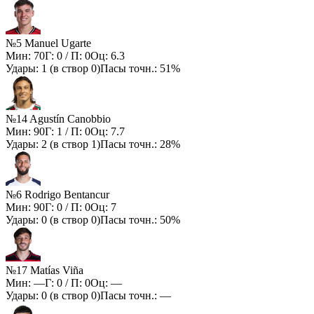
№5 Manuel Ugarte
Мин:
70
Г:
0
/ П:
0
Оц:
6.3
Удары:
1
(в створ
0
)
Пасы точн.:
51%
№14 Agustín Canobbio
Мин:
90
Г:
1
/ П:
0
Оц:
7.7
Удары:
2
(в створ
1
)
Пасы точн.:
28%
№6 Rodrigo Bentancur
Мин:
90
Г:
0
/ П:
0
Оц:
7
Удары:
0
(в створ
0
)
Пасы точн.:
50%
№17 Matías Viña
Мин:
—
Г:
0
/ П:
0
Оц:
—
Удары:
0
(в створ
0
)
Пасы точн.:
—