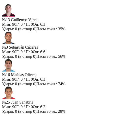
№13 Guillermo Varela
Мин:
90
Г:
0
/ П:
0
Оц:
6.3
Удары:
0
(в створ
0
)
Пасы точн.:
35%
№3 Sebastián Cáceres
Мин:
90
Г:
0
/ П:
0
Оц:
6.6
Удары:
0
(в створ
0
)
Пасы точн.:
56%
№16 Mathías Olivera
Мин:
90
Г:
0
/ П:
0
Оц:
6.3
Удары:
0
(в створ
0
)
Пасы точн.:
74%
№25 Juan Sanabria
Мин:
90
Г:
0
/ П:
0
Оц:
6.2
Удары:
0
(в створ
0
)
Пасы точн.:
28%