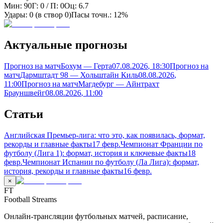
Мин:
90
Г:
0
/ П:
0
Оц:
6.7
Удары:
0
(в створ
0
)
Пасы точн.:
12%
Актуальные прогнозы
Прогноз на матч
Бохум — Герта
07.08.2026
, 18:30
Прогноз на
матч
Дармштадт 98 — Хольштайн Киль
08.08.2026
,
11:00
Прогноз на матч
Магдебург — Айнтрахт
Брауншвейг
08.08.2026
, 11:00
Статьи
Английская Премьер-лига: что это, как появилась, формат,
рекорды и главные факты
17 февр.
Чемпионат Франции по
футболу (Лига 1): формат, история и ключевые факты
18
февр.
Чемпионат Испании по футболу (Ла Лига): формат,
история, рекорды и главные факты
16 февр.
×
FT
Football Streams
Онлайн-трансляции футбольных матчей, расписание,