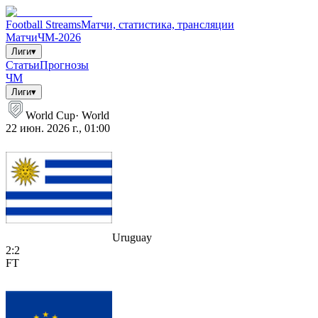
Football Streams
Матчи, статистика, трансляции
Матчи
ЧМ-2026
Лиги
▾
Статьи
Прогнозы
ЧМ
Лиги
▾
World Cup
·
World
22 июн. 2026 г., 01:00
Uruguay
2
:
2
FT