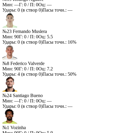
Мин:
—
Г:
0
/ П:
0
Оц:
—
Удары:
0
(в створ
0
)
Пасы точн.:
—
№23 Fernando Muslera
Мин:
90
Г:
0
/ П:
0
Оц:
5.5
Удары:
0
(в створ
0
)
Пасы точн.:
16%
№8 Federico Valverde
Мин:
90
Г:
0
/ П:
0
Оц:
7.2
Удары:
4
(в створ
0
)
Пасы точн.:
50%
№24 Santiago Bueno
Мин:
—
Г:
0
/ П:
0
Оц:
—
Удары:
0
(в створ
0
)
Пасы точн.:
—
№1 Vozinha
Мин:
90
Г:
0
/ П:
0
Оц:
5.9