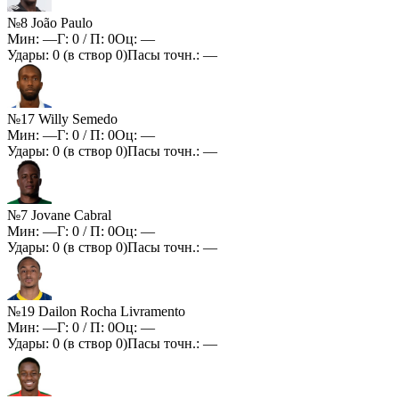
№8 João Paulo
Мин:
—
Г:
0
/ П:
0
Оц:
—
Удары:
0
(в створ
0
)
Пасы точн.:
—
№17 Willy Semedo
Мин:
—
Г:
0
/ П:
0
Оц:
—
Удары:
0
(в створ
0
)
Пасы точн.:
—
№7 Jovane Cabral
Мин:
—
Г:
0
/ П:
0
Оц:
—
Удары:
0
(в створ
0
)
Пасы точн.:
—
№19 Dailon Rocha Livramento
Мин:
—
Г:
0
/ П:
0
Оц:
—
Удары:
0
(в створ
0
)
Пасы точн.:
—