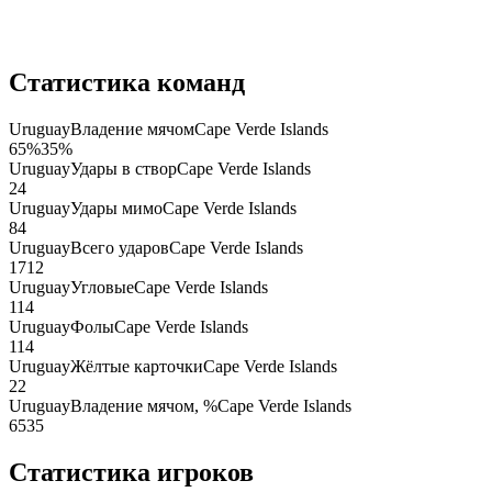
Статистика команд
Uruguay
Владение мячом
Cape Verde Islands
65
%
35
%
Uruguay
Удары в створ
Cape Verde Islands
2
4
Uruguay
Удары мимо
Cape Verde Islands
8
4
Uruguay
Всего ударов
Cape Verde Islands
17
12
Uruguay
Угловые
Cape Verde Islands
11
4
Uruguay
Фолы
Cape Verde Islands
11
4
Uruguay
Жёлтые карточки
Cape Verde Islands
2
2
Uruguay
Владение мячом, %
Cape Verde Islands
65
35
Статистика игроков