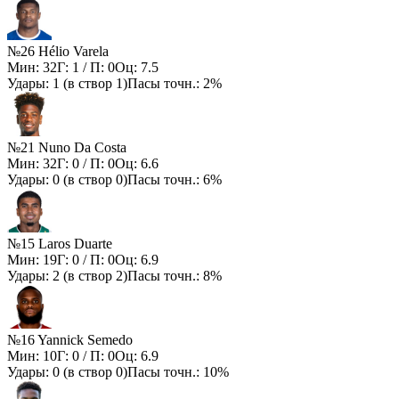
№26 Hélio Varela
Мин:
32
Г:
1
/ П:
0
Оц:
7.5
Удары:
1
(в створ
1
)
Пасы точн.:
2%
№21 Nuno Da Costa
Мин:
32
Г:
0
/ П:
0
Оц:
6.6
Удары:
0
(в створ
0
)
Пасы точн.:
6%
№15 Laros Duarte
Мин:
19
Г:
0
/ П:
0
Оц:
6.9
Удары:
2
(в створ
2
)
Пасы точн.:
8%
№16 Yannick Semedo
Мин:
10
Г:
0
/ П:
0
Оц:
6.9
Удары:
0
(в створ
0
)
Пасы точн.:
10%