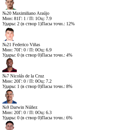
№20 Maximiliano Araújo
Мин:
81
Г:
1
/ П:
1
Оц:
7.9
Удары:
2
(в створ
1
)
Пасы точн.:
12%
№21 Federico Viñas
Мин:
70
Г:
0
/ П:
0
Оц:
6.9
Удары:
0
(в створ
0
)
Пасы точн.:
4%
№7 Nicolás de la Cruz
Мин:
20
Г:
0
/ П:
0
Оц:
7.2
Удары:
1
(в створ
0
)
Пасы точн.:
8%
№9 Darwin Núñez
Мин:
20
Г:
0
/ П:
0
Оц:
6.3
Удары:
0
(в створ
0
)
Пасы точн.:
6%