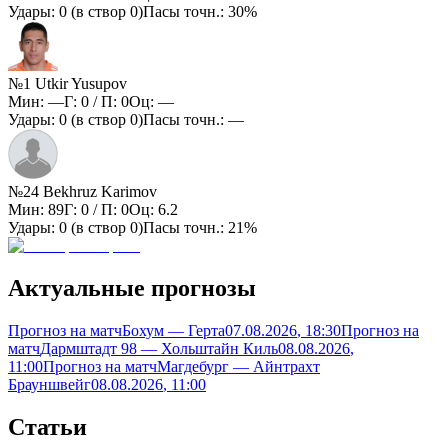
Удары:
0
(в створ
0
)
Пасы точн.:
30%
№1 Utkir Yusupov
Мин:
—
Г:
0
/ П:
0
Оц:
—
Удары:
0
(в створ
0
)
Пасы точн.:
—
№24 Bekhruz Karimov
Мин:
89
Г:
0
/ П:
0
Оц:
6.2
Удары:
0
(в створ
0
)
Пасы точн.:
21%
Актуальные прогнозы
Прогноз на матч
Бохум — Герта
07.08.2026
, 18:30
Прогноз на
матч
Дармштадт 98 — Хольштайн Киль
08.08.2026
,
11:00
Прогноз на матч
Магдебург — Айнтрахт
Брауншвейг
08.08.2026
, 11:00
Статьи