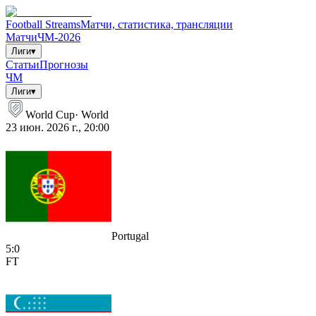
Football Streams
Матчи, статистика, трансляции
Матчи
ЧМ-2026
Лиги
▾
Статьи
Прогнозы
ЧМ
Лиги
▾
World Cup
·
World
23 июн. 2026 г., 20:00
Portugal
5
:
0
FT