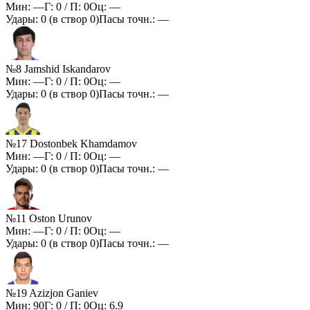
Мин:
—
Г:
0
/ П:
0
Оц:
—
Удары:
0
(в створ
0
)
Пасы точн.:
—
№8 Jamshid Iskandarov
Мин:
—
Г:
0
/ П:
0
Оц:
—
Удары:
0
(в створ
0
)
Пасы точн.:
—
№17 Dostonbek Khamdamov
Мин:
—
Г:
0
/ П:
0
Оц:
—
Удары:
0
(в створ
0
)
Пасы точн.:
—
№11 Oston Urunov
Мин:
—
Г:
0
/ П:
0
Оц:
—
Удары:
0
(в створ
0
)
Пасы точн.:
—
№19 Azizjon Ganiev
Мин:
90
Г:
0
/ П:
0
Оц:
6.9