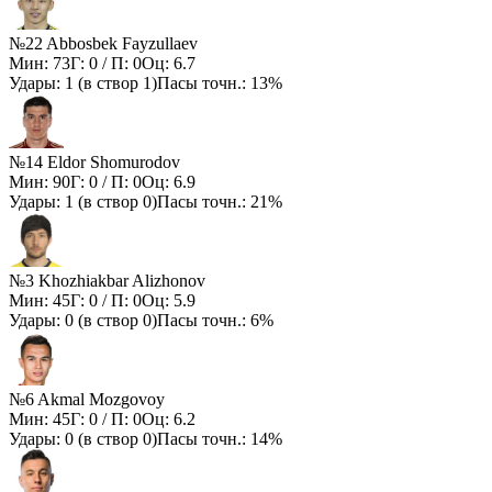
№22 Abbosbek Fayzullaev
Мин:
73
Г:
0
/ П:
0
Оц:
6.7
Удары:
1
(в створ
1
)
Пасы точн.:
13%
№14 Eldor Shomurodov
Мин:
90
Г:
0
/ П:
0
Оц:
6.9
Удары:
1
(в створ
0
)
Пасы точн.:
21%
№3 Khozhiakbar Alizhonov
Мин:
45
Г:
0
/ П:
0
Оц:
5.9
Удары:
0
(в створ
0
)
Пасы точн.:
6%
№6 Akmal Mozgovoy
Мин:
45
Г:
0
/ П:
0
Оц:
6.2
Удары:
0
(в створ
0
)
Пасы точн.:
14%