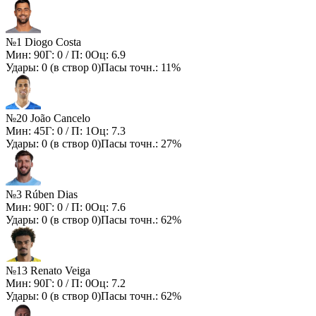
№1 Diogo Costa
Мин:
90
Г:
0
/ П:
0
Оц:
6.9
Удары:
0
(в створ
0
)
Пасы точн.:
11%
№20 João Cancelo
Мин:
45
Г:
0
/ П:
1
Оц:
7.3
Удары:
0
(в створ
0
)
Пасы точн.:
27%
№3 Rúben Dias
Мин:
90
Г:
0
/ П:
0
Оц:
7.6
Удары:
0
(в створ
0
)
Пасы точн.:
62%
№13 Renato Veiga
Мин:
90
Г:
0
/ П:
0
Оц:
7.2
Удары:
0
(в створ
0
)
Пасы точн.:
62%