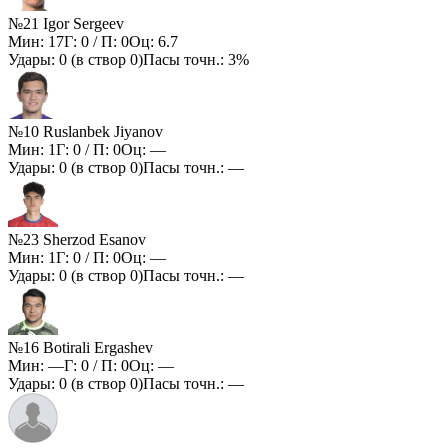
№21 Igor Sergeev
Мин:
17
Г:
0
/ П:
0
Оц:
6.7
Удары:
0
(в створ
0
)
Пасы точн.:
3%
№10 Ruslanbek Jiyanov
Мин:
1
Г:
0
/ П:
0
Оц:
—
Удары:
0
(в створ
0
)
Пасы точн.:
—
№23 Sherzod Esanov
Мин:
1
Г:
0
/ П:
0
Оц:
—
Удары:
0
(в створ
0
)
Пасы точн.:
—
№16 Botirali Ergashev
Мин:
—
Г:
0
/ П:
0
Оц:
—
Удары:
0
(в створ
0
)
Пасы точн.:
—