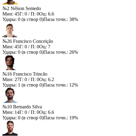
№2 Nélson Semedo
Мин:
45
Г:
0
/ П:
0
Оц:
6.6
Удары:
0
(в створ
0
)
Пасы точн.:
38%
№26 Francisco Conceição
Мин:
45
Г:
0
/ П:
0
Оц:
7
Удары:
0
(в створ
0
)
Пасы точн.:
26%
№16 Francisco Trincão
Мин:
27
Г:
0
/ П:
0
Оц:
6.2
Удары:
1
(в створ
0
)
Пасы точн.:
12%
№10 Bernardo Silva
Мин:
14
Г:
0
/ П:
0
Оц:
6.6
Удары:
0
(в створ
0
)
Пасы точн.:
19%