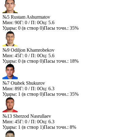
№5 Rustam Ashurmatov
Мин:
90
Г:
0
/ П:
0
Оц:
5.6
Удары:
0
(в створ
0
)
Пасы точн.:
35%
№9 Odiljon Khamrobekov
Мин:
45
Г:
0
/ П:
0
Оц:
5.6
Удары:
0
(в створ
0
)
Пасы точн.:
18%
№7 Otabek Shukurov
Мин:
89
Г:
0
/ П:
0
Оц:
6.3
Удары:
1
(в створ
0
)
Пасы точн.:
35%
№13 Sherzod Nasrullaev
Мин:
45
Г:
0
/ П:
0
Оц:
6.3
Удары:
1
(в створ
1
)
Пасы точн.:
8%