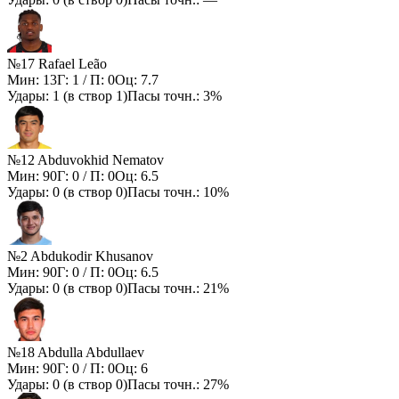
№17 Rafael Leão
Мин:
13
Г:
1
/ П:
0
Оц:
7.7
Удары:
1
(в створ
1
)
Пасы точн.:
3%
№12 Abduvokhid Nematov
Мин:
90
Г:
0
/ П:
0
Оц:
6.5
Удары:
0
(в створ
0
)
Пасы точн.:
10%
№2 Abdukodir Khusanov
Мин:
90
Г:
0
/ П:
0
Оц:
6.5
Удары:
0
(в створ
0
)
Пасы точн.:
21%
№18 Abdulla Abdullaev
Мин:
90
Г:
0
/ П:
0
Оц:
6
Удары:
0
(в створ
0
)
Пасы точн.:
27%