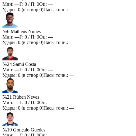
Мин:
—
Г:
0
/ П:
0
Оц:
—
Удары:
0
(в створ
0
)
Пасы точн.:
—
№6 Matheus Nunes
Мин:
—
Г:
0
/ П:
0
Оц:
—
Удары:
0
(в створ
0
)
Пасы точн.:
—
№24 Samú Costa
Мин:
—
Г:
0
/ П:
0
Оц:
—
Удары:
0
(в створ
0
)
Пасы точн.:
—
№21 Rúben Neves
Мин:
—
Г:
0
/ П:
0
Оц:
—
Удары:
0
(в створ
0
)
Пасы точн.:
—
№19 Gonçalo Guedes
Мин:
—
Г:
0
/ П:
0
Оц:
—