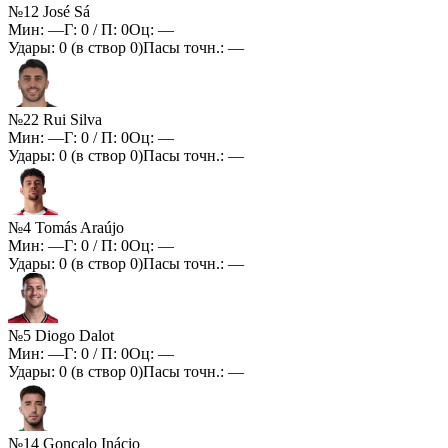
№12 José Sá
Мин:
—
Г:
0
/ П:
0
Оц:
—
Удары:
0
(в створ
0
)
Пасы точн.:
—
№22 Rui Silva
Мин:
—
Г:
0
/ П:
0
Оц:
—
Удары:
0
(в створ
0
)
Пасы точн.:
—
№4 Tomás Araújo
Мин:
—
Г:
0
/ П:
0
Оц:
—
Удары:
0
(в створ
0
)
Пасы точн.:
—
№5 Diogo Dalot
Мин:
—
Г:
0
/ П:
0
Оц:
—
Удары:
0
(в створ
0
)
Пасы точн.:
—
№14 Gonçalo Inácio