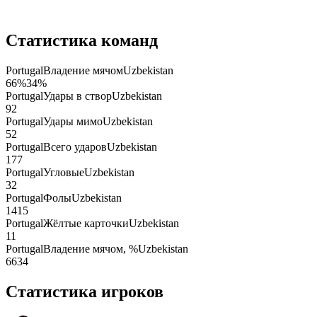
Статистика команд
Portugal
Владение мячом
Uzbekistan
66
%
34
%
Portugal
Удары в створ
Uzbekistan
9
2
Portugal
Удары мимо
Uzbekistan
5
2
Portugal
Всего ударов
Uzbekistan
17
7
Portugal
Угловые
Uzbekistan
3
2
Portugal
Фолы
Uzbekistan
14
15
Portugal
Жёлтые карточки
Uzbekistan
1
1
Portugal
Владение мячом, %
Uzbekistan
66
34
Статистика игроков