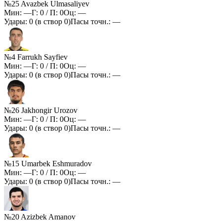
№25 Avazbek Ulmasaliyev
Мин:
—
Г:
0
/ П:
0
Оц:
—
Удары:
0
(в створ
0
)
Пасы точн.:
—
№4 Farrukh Sayfiev
Мин:
—
Г:
0
/ П:
0
Оц:
—
Удары:
0
(в створ
0
)
Пасы точн.:
—
№26 Jakhongir Urozov
Мин:
—
Г:
0
/ П:
0
Оц:
—
Удары:
0
(в створ
0
)
Пасы точн.:
—
№15 Umarbek Eshmuradov
Мин:
—
Г:
0
/ П:
0
Оц:
—
Удары:
0
(в створ
0
)
Пасы точн.:
—
№20 Azizbek Amanov