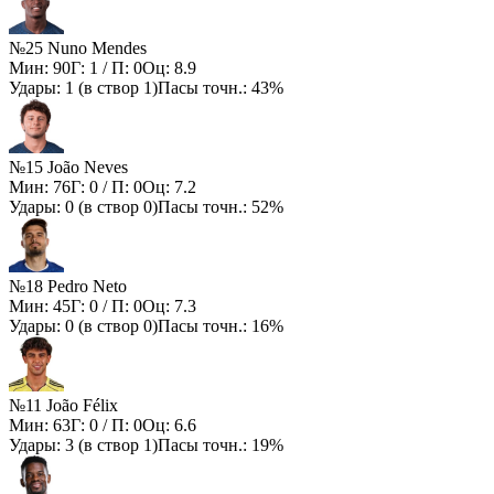
№25 Nuno Mendes
Мин:
90
Г:
1
/ П:
0
Оц:
8.9
Удары:
1
(в створ
1
)
Пасы точн.:
43%
№15 João Neves
Мин:
76
Г:
0
/ П:
0
Оц:
7.2
Удары:
0
(в створ
0
)
Пасы точн.:
52%
№18 Pedro Neto
Мин:
45
Г:
0
/ П:
0
Оц:
7.3
Удары:
0
(в створ
0
)
Пасы точн.:
16%
№11 João Félix
Мин:
63
Г:
0
/ П:
0
Оц:
6.6
Удары:
3
(в створ
1
)
Пасы точн.:
19%