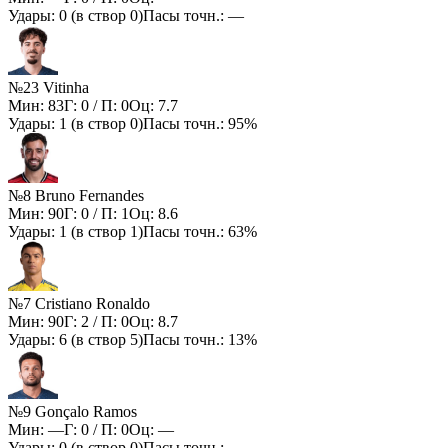
Удары:
0
(в створ
0
)
Пасы точн.:
—
№23 Vitinha
Мин:
83
Г:
0
/ П:
0
Оц:
7.7
Удары:
1
(в створ
0
)
Пасы точн.:
95%
№8 Bruno Fernandes
Мин:
90
Г:
0
/ П:
1
Оц:
8.6
Удары:
1
(в створ
1
)
Пасы точн.:
63%
№7 Cristiano Ronaldo
Мин:
90
Г:
2
/ П:
0
Оц:
8.7
Удары:
6
(в створ
5
)
Пасы точн.:
13%
№9 Gonçalo Ramos
Мин:
—
Г:
0
/ П:
0
Оц:
—
Удары:
0
(в створ
0
)
Пасы точн.:
—