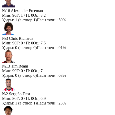
№16 Alexander Freeman
Мин:
90
Г:
1
/ П:
0
Оц:
8.2
Удары:
1
(в створ
1
)
Пасы точн.:
59%
№3 Chris Richards
Мин:
90
Г:
0
/ П:
0
Оц:
7.5
Удары:
0
(в створ
0
)
Пасы точн.:
91%
№13 Tim Ream
Мин:
90
Г:
0
/ П:
0
Оц:
7
Удары:
0
(в створ
0
)
Пасы точн.:
68%
№2 Sergiño Dest
Мин:
80
Г:
0
/ П:
0
Оц:
6.9
Удары:
1
(в створ
1
)
Пасы точн.:
23%