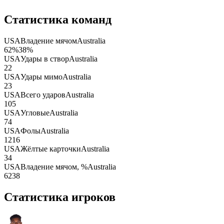
Статистика команд
USA
Владение мячом
Australia
62
%
38
%
USA
Удары в створ
Australia
2
2
USA
Удары мимо
Australia
2
3
USA
Всего ударов
Australia
10
5
USA
Угловые
Australia
7
4
USA
Фолы
Australia
12
16
USA
Жёлтые карточки
Australia
3
4
USA
Владение мячом, %
Australia
62
38
Статистика игроков