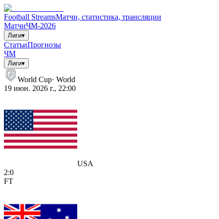
Football Streams
Матчи, статистика, трансляции
Матчи
ЧМ-2026
Лиги
▾
Статьи
Прогнозы
ЧМ
Лиги
▾
World Cup
·
World
19 июн. 2026 г., 22:00
USA
2
:
0
FT