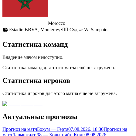
Morocco
🏟
Estadio BBVA
, Monterrey
•
🧑‍⚖️ Судья:
W. Sampaio
Статистика команд
Владение мячом недоступно.
Статистика команд для этого матча ещё не загружена.
Статистика игроков
Статистика игроков для этого матча ещё не загружена.
Актуальные прогнозы
Прогноз на матч
Бохум — Герта
07.08.2026
, 18:30
Прогноз на
матч
Дармштадт 98 — Хольштайн Киль
08.08.2026
,