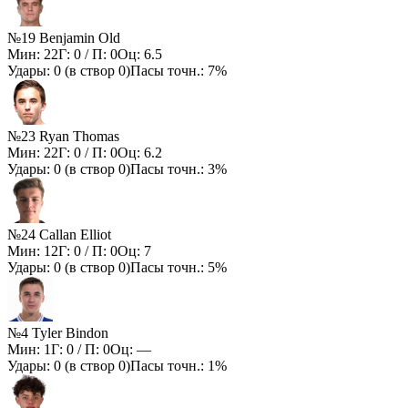
№19 Benjamin Old
Мин:
22
Г:
0
/ П:
0
Оц:
6.5
Удары:
0
(в створ
0
)
Пасы точн.:
7%
№23 Ryan Thomas
Мин:
22
Г:
0
/ П:
0
Оц:
6.2
Удары:
0
(в створ
0
)
Пасы точн.:
3%
№24 Callan Elliot
Мин:
12
Г:
0
/ П:
0
Оц:
7
Удары:
0
(в створ
0
)
Пасы точн.:
5%
№4 Tyler Bindon
Мин:
1
Г:
0
/ П:
0
Оц:
—
Удары:
0
(в створ
0
)
Пасы точн.:
1%