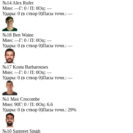
№14 Alex Rufer
Мин:
—
Г:
0
/ П:
0
Оц:
—
Удары:
0
(в створ
0
)
Пасы точн.:
—
№18 Ben Waine
Мин:
—
Г:
0
/ П:
0
Оц:
—
Удары:
0
(в створ
0
)
Пасы точн.:
—
№17 Kosta Barbarouses
Мин:
—
Г:
0
/ П:
0
Оц:
—
Удары:
0
(в створ
0
)
Пасы точн.:
—
№1 Max Crocombe
Мин:
90
Г:
0
/ П:
0
Оц:
6.6
Удары:
0
(в створ
0
)
Пасы точн.:
29%
№10 Sarpreet Singh