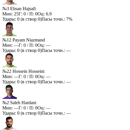
№3 Ehsan Hajsafi
Мин:
25
Г:
0
/ П:
0
Оц:
6.9
Удары:
0
(в створ
0
)
Пасы точн.:
7%
№12 Payam Niazmand
Мин:
—
Г:
0
/ П:
0
Оц:
—
Удары:
0
(в створ
0
)
Пасы точн.:
—
№22 Hossein Hosseini
Мин:
—
Г:
0
/ П:
0
Оц:
—
Удары:
0
(в створ
0
)
Пасы точн.:
—
№2 Saleh Hardani
Мин:
—
Г:
0
/ П:
0
Оц:
—
Удары:
0
(в створ
0
)
Пасы точн.:
—