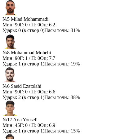
№5 Milad Mohammadi
Мин:
90
Г:
0
/ П:
0
Оц:
6.2
Удары:
0
(в створ
0
)
Пасы точн.:
31%
№8 Mohammad Mohebi
Мин:
90
Г:
1
/ П:
0
Оц:
7.7
Удары:
1
(в створ
1
)
Пасы точн.:
19%
№6 Saeid Ezatolahi
Мин:
90
Г:
0
/ П:
0
Оц:
6.6
Удары:
2
(в створ
1
)
Пасы точн.:
38%
№17 Aria Yousefi
Мин:
45
Г:
0
/ П:
0
Оц:
6.9
Удары:
1
(в створ
1
)
Пасы точн.:
15%