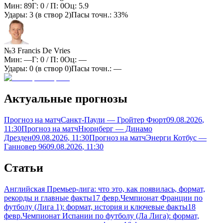
Мин:
89
Г:
0
/ П:
0
Оц:
5.9
Удары:
3
(в створ
2
)
Пасы точн.:
33%
№3 Francis De Vries
Мин:
—
Г:
0
/ П:
0
Оц:
—
Удары:
0
(в створ
0
)
Пасы точн.:
—
Актуальные прогнозы
Прогноз на матч
Санкт-Паули — Гройтер Фюрт
09.08.2026
,
11:30
Прогноз на матч
Нюрнберг — Динамо
Дрезден
09.08.2026
, 11:30
Прогноз на матч
Энерги Котбус —
Ганновер 96
09.08.2026
, 11:30
Статьи
Английская Премьер-лига: что это, как появилась, формат,
рекорды и главные факты
17 февр.
Чемпионат Франции по
футболу (Лига 1): формат, история и ключевые факты
18
февр.
Чемпионат Испании по футболу (Ла Лига): формат,