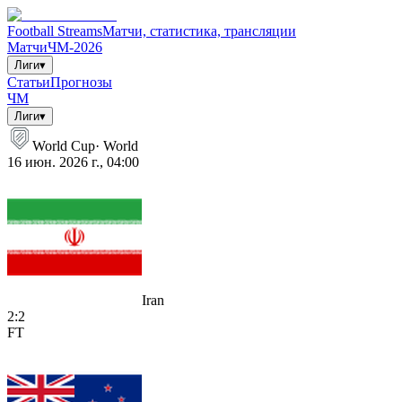
Football Streams
Матчи, статистика, трансляции
Матчи
ЧМ-2026
Лиги
▾
Статьи
Прогнозы
ЧМ
Лиги
▾
World Cup
·
World
16 июн. 2026 г., 04:00
Iran
2
:
2
FT