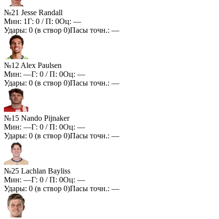
№21 Jesse Randall
Мин:
1
Г:
0
/ П:
0
Оц:
—
Удары:
0
(в створ
0
)
Пасы точн.:
—
№12 Alex Paulsen
Мин:
—
Г:
0
/ П:
0
Оц:
—
Удары:
0
(в створ
0
)
Пасы точн.:
—
№15 Nando Pijnaker
Мин:
—
Г:
0
/ П:
0
Оц:
—
Удары:
0
(в створ
0
)
Пасы точн.:
—
№25 Lachlan Bayliss
Мин:
—
Г:
0
/ П:
0
Оц:
—
Удары:
0
(в створ
0
)
Пасы точн.:
—