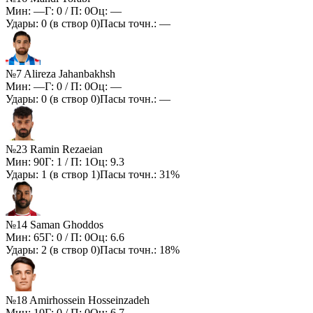
Мин:
—
Г:
0
/ П:
0
Оц:
—
Удары:
0
(в створ
0
)
Пасы точн.:
—
№7 Alireza Jahanbakhsh
Мин:
—
Г:
0
/ П:
0
Оц:
—
Удары:
0
(в створ
0
)
Пасы точн.:
—
№23 Ramin Rezaeian
Мин:
90
Г:
1
/ П:
1
Оц:
9.3
Удары:
1
(в створ
1
)
Пасы точн.:
31%
№14 Saman Ghoddos
Мин:
65
Г:
0
/ П:
0
Оц:
6.6
Удары:
2
(в створ
0
)
Пасы точн.:
18%
№18 Amirhossein Hosseinzadeh
Мин:
10
Г:
0
/ П:
0
Оц:
6.7