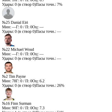
Удары:
0
(в створ
0
)
Пасы точн.:
7%
№25 Danial Eiri
Мин:
—
Г:
0
/ П:
0
Оц:
—
Удары:
0
(в створ
0
)
Пасы точн.:
—
№22 Michael Woud
Мин:
—
Г:
0
/ П:
0
Оц:
—
Удары:
0
(в створ
0
)
Пасы точн.:
—
№2 Tim Payne
Мин:
78
Г:
0
/ П:
0
Оц:
6.2
Удары:
0
(в створ
0
)
Пасы точн.:
26%
№16 Finn Surman
Мин:
90
Г:
0
/ П:
0
Оц:
7.3