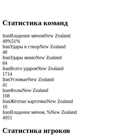
Статистика команд
Iran
Владение мячом
New Zealand
49
%
51
%
Iran
Удары в створ
New Zealand
4
8
Iran
Удары мимо
New Zealand
8
4
Iran
Всего ударов
New Zealand
17
14
Iran
Угловые
New Zealand
4
1
Iran
Фолы
New Zealand
10
8
Iran
Жёлтые карточки
New Zealand
1
0
Iran
Владение мячом, %
New Zealand
49
51
Статистика игроков