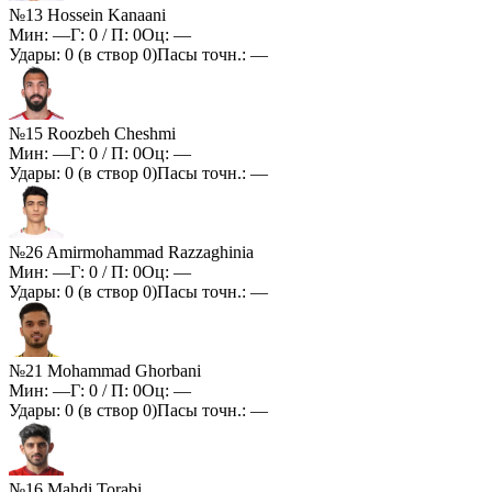
№13 Hossein Kanaani
Мин:
—
Г:
0
/ П:
0
Оц:
—
Удары:
0
(в створ
0
)
Пасы точн.:
—
№15 Roozbeh Cheshmi
Мин:
—
Г:
0
/ П:
0
Оц:
—
Удары:
0
(в створ
0
)
Пасы точн.:
—
№26 Amirmohammad Razzaghinia
Мин:
—
Г:
0
/ П:
0
Оц:
—
Удары:
0
(в створ
0
)
Пасы точн.:
—
№21 Mohammad Ghorbani
Мин:
—
Г:
0
/ П:
0
Оц:
—
Удары:
0
(в створ
0
)
Пасы точн.:
—
№16 Mahdi Torabi