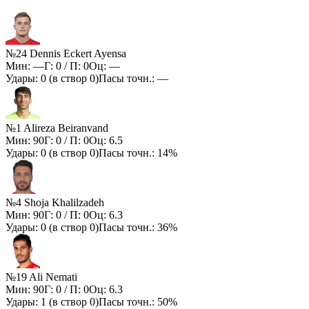
№24 Dennis Eckert Ayensa
Мин:
—
Г:
0
/ П:
0
Оц:
—
Удары:
0
(в створ
0
)
Пасы точн.:
—
№1 Alireza Beiranvand
Мин:
90
Г:
0
/ П:
0
Оц:
6.5
Удары:
0
(в створ
0
)
Пасы точн.:
14%
№4 Shoja Khalilzadeh
Мин:
90
Г:
0
/ П:
0
Оц:
6.3
Удары:
0
(в створ
0
)
Пасы точн.:
36%
№19 Ali Nemati
Мин:
90
Г:
0
/ П:
0
Оц:
6.3
Удары:
1
(в створ
0
)
Пасы точн.:
50%