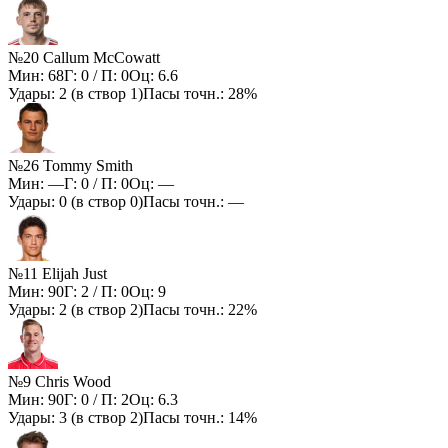
№20 Callum McCowatt
Мин:
68
Г:
0
/ П:
0
Оц:
6.6
Удары:
2
(в створ
1
)
Пасы точн.:
28%
№26 Tommy Smith
Мин:
—
Г:
0
/ П:
0
Оц:
—
Удары:
0
(в створ
0
)
Пасы точн.:
—
№11 Elijah Just
Мин:
90
Г:
2
/ П:
0
Оц:
9
Удары:
2
(в створ
2
)
Пасы точн.:
22%
№9 Chris Wood
Мин:
90
Г:
0
/ П:
2
Оц:
6.3
Удары:
3
(в створ
2
)
Пасы точн.:
14%