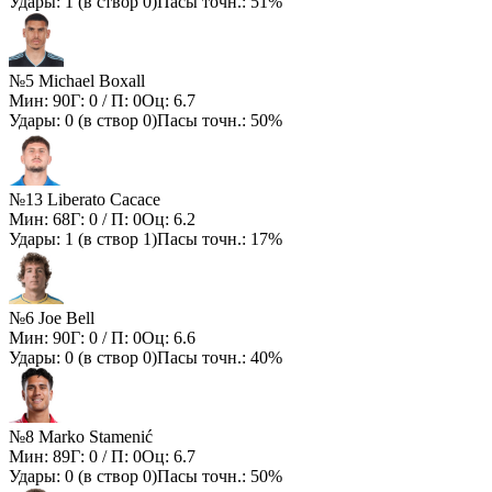
Удары:
1
(в створ
0
)
Пасы точн.:
51%
№5 Michael Boxall
Мин:
90
Г:
0
/ П:
0
Оц:
6.7
Удары:
0
(в створ
0
)
Пасы точн.:
50%
№13 Liberato Cacace
Мин:
68
Г:
0
/ П:
0
Оц:
6.2
Удары:
1
(в створ
1
)
Пасы точн.:
17%
№6 Joe Bell
Мин:
90
Г:
0
/ П:
0
Оц:
6.6
Удары:
0
(в створ
0
)
Пасы точн.:
40%
№8 Marko Stamenić
Мин:
89
Г:
0
/ П:
0
Оц:
6.7
Удары:
0
(в створ
0
)
Пасы точн.:
50%