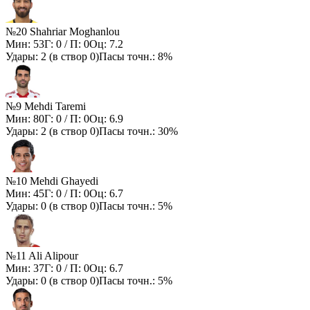
№20 Shahriar Moghanlou
Мин:
53
Г:
0
/ П:
0
Оц:
7.2
Удары:
2
(в створ
0
)
Пасы точн.:
8%
№9 Mehdi Taremi
Мин:
80
Г:
0
/ П:
0
Оц:
6.9
Удары:
2
(в створ
0
)
Пасы точн.:
30%
№10 Mehdi Ghayedi
Мин:
45
Г:
0
/ П:
0
Оц:
6.7
Удары:
0
(в створ
0
)
Пасы точн.:
5%
№11 Ali Alipour
Мин:
37
Г:
0
/ П:
0
Оц:
6.7
Удары:
0
(в створ
0
)
Пасы точн.:
5%