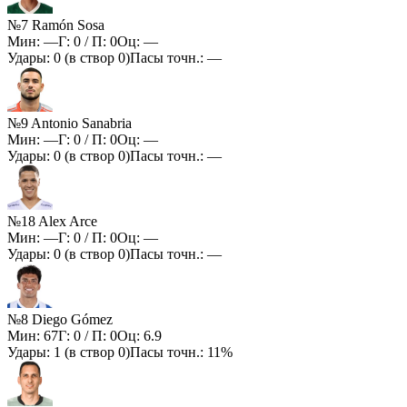
№7 Ramón Sosa
Мин:
—
Г:
0
/ П:
0
Оц:
—
Удары:
0
(в створ
0
)
Пасы точн.:
—
№9 Antonio Sanabria
Мин:
—
Г:
0
/ П:
0
Оц:
—
Удары:
0
(в створ
0
)
Пасы точн.:
—
№18 Alex Arce
Мин:
—
Г:
0
/ П:
0
Оц:
—
Удары:
0
(в створ
0
)
Пасы точн.:
—
№8 Diego Gómez
Мин:
67
Г:
0
/ П:
0
Оц:
6.9
Удары:
1
(в створ
0
)
Пасы точн.:
11%