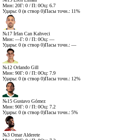
Мин:
20
Г:
0
/ П:
0
Оц:
6.7
Удары:
0
(в створ
0
)
Пасы точн.:
11%
№17 İrfan Can Kahveci
Мин:
—
Г:
0
/ П:
0
Оц:
—
Удары:
0
(в створ
0
)
Пасы точн.:
—
№12 Orlando Gill
Мин:
90
Г:
0
/ П:
0
Оц:
7.9
Удары:
0
(в створ
0
)
Пасы точн.:
12%
№15 Gustavo Gómez
Мин:
90
Г:
0
/ П:
0
Оц:
7.2
Удары:
0
(в створ
0
)
Пасы точн.:
5%
№3 Omar Alderete