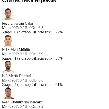
№23 Uğurcan Çakır
Мин:
90
Г:
0
/ П:
0
Оц:
6.3
Удары:
0
(в створ
0
)
Пасы точн.:
27%
№18 Mert Müldür
Мин:
90
Г:
0
/ П:
0
Оц:
6.9
Удары:
1
(в створ
0
)
Пасы точн.:
38%
№3 Merih Demiral
Мин:
90
Г:
0
/ П:
0
Оц:
6.6
Удары:
5
(в створ
2
)
Пасы точн.:
61%
№14 Abdülkerim Bardakcı
Мин:
86
Г:
0
/ П:
0
Оц:
8.2