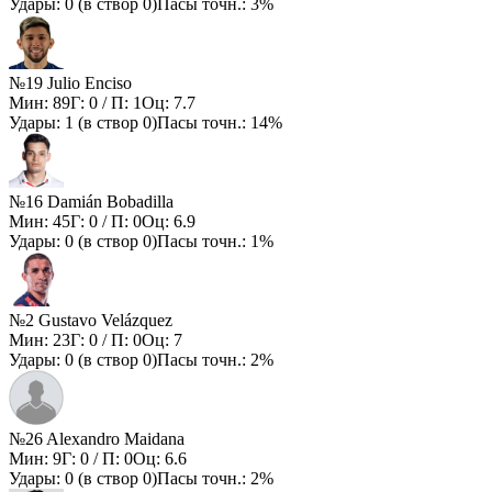
Удары:
0
(в створ
0
)
Пасы точн.:
3%
№19 Julio Enciso
Мин:
89
Г:
0
/ П:
1
Оц:
7.7
Удары:
1
(в створ
0
)
Пасы точн.:
14%
№16 Damián Bobadilla
Мин:
45
Г:
0
/ П:
0
Оц:
6.9
Удары:
0
(в створ
0
)
Пасы точн.:
1%
№2 Gustavo Velázquez
Мин:
23
Г:
0
/ П:
0
Оц:
7
Удары:
0
(в створ
0
)
Пасы точн.:
2%
№26 Alexandro Maidana
Мин:
9
Г:
0
/ П:
0
Оц:
6.6
Удары:
0
(в створ
0
)
Пасы точн.:
2%