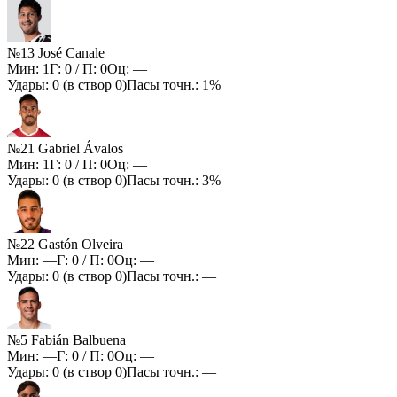
№13 José Canale
Мин:
1
Г:
0
/ П:
0
Оц:
—
Удары:
0
(в створ
0
)
Пасы точн.:
1%
№21 Gabriel Ávalos
Мин:
1
Г:
0
/ П:
0
Оц:
—
Удары:
0
(в створ
0
)
Пасы точн.:
3%
№22 Gastón Olveira
Мин:
—
Г:
0
/ П:
0
Оц:
—
Удары:
0
(в створ
0
)
Пасы точн.:
—
№5 Fabián Balbuena
Мин:
—
Г:
0
/ П:
0
Оц:
—
Удары:
0
(в створ
0
)
Пасы точн.:
—