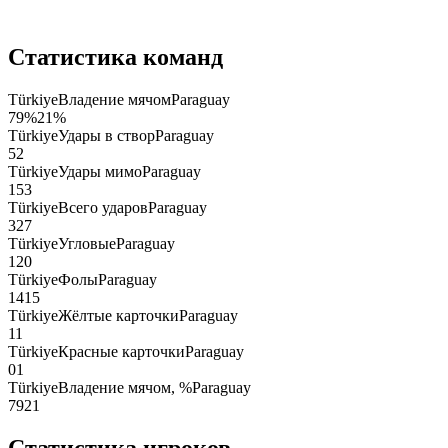
Статистика команд
Türkiye
Владение мячом
Paraguay
79
%
21
%
Türkiye
Удары в створ
Paraguay
5
2
Türkiye
Удары мимо
Paraguay
15
3
Türkiye
Всего ударов
Paraguay
32
7
Türkiye
Угловые
Paraguay
12
0
Türkiye
Фолы
Paraguay
14
15
Türkiye
Жёлтые карточки
Paraguay
1
1
Türkiye
Красные карточки
Paraguay
0
1
Türkiye
Владение мячом, %
Paraguay
79
21
Статистика игроков