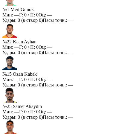
№1 Mert Günok
Мин:
—
Г:
0
/ П:
0
Оц:
—
Удары:
0
(в створ
0
)
Пасы точн.:
—
№22 Kaan Ayhan
Мин:
—
Г:
0
/ П:
0
Оц:
—
Удары:
0
(в створ
0
)
Пасы точн.:
—
№15 Ozan Kabak
Мин:
—
Г:
0
/ П:
0
Оц:
—
Удары:
0
(в створ
0
)
Пасы точн.:
—
№25 Samet Akaydın
Мин:
—
Г:
0
/ П:
0
Оц:
—
Удары:
0
(в створ
0
)
Пасы точн.:
—