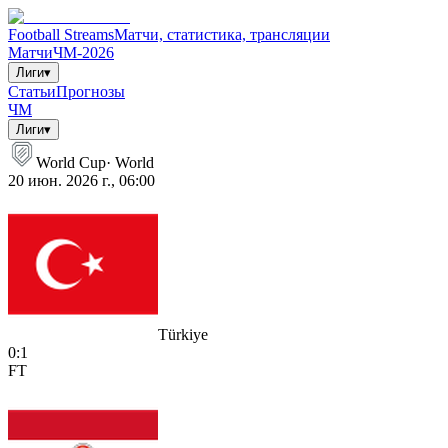
Football Streams
Матчи, статистика, трансляции
Матчи
ЧМ-2026
Лиги
▾
Статьи
Прогнозы
ЧМ
Лиги
▾
World Cup
·
World
20 июн. 2026 г., 06:00
Türkiye
0
:
1
FT