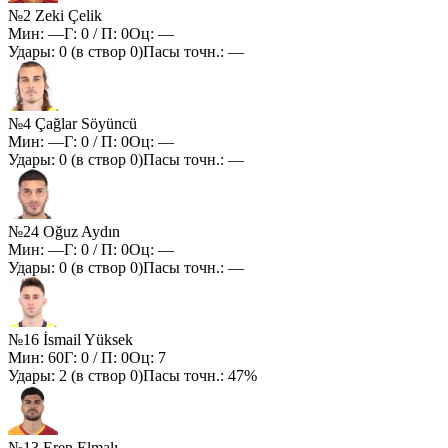
№2 Zeki Çelik
Мин:
—
Г:
0
/ П:
0
Оц:
—
Удары:
0
(в створ
0
)
Пасы точн.:
—
№4 Çağlar Söyüncü
Мин:
—
Г:
0
/ П:
0
Оц:
—
Удары:
0
(в створ
0
)
Пасы точн.:
—
№24 Oğuz Aydın
Мин:
—
Г:
0
/ П:
0
Оц:
—
Удары:
0
(в створ
0
)
Пасы точн.:
—
№16 İsmail Yüksek
Мин:
60
Г:
0
/ П:
0
Оц:
7
Удары:
2
(в створ
0
)
Пасы точн.:
47%
№13 Eren Elmalı