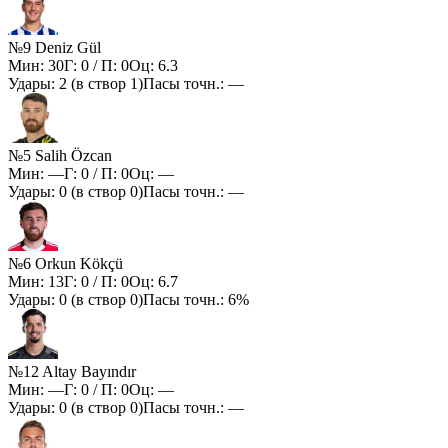
№9 Deniz Gül
Мин:
30
Г:
0
/ П:
0
Оц:
6.3
Удары:
2
(в створ
1
)
Пасы точн.:
—
№5 Salih Özcan
Мин:
—
Г:
0
/ П:
0
Оц:
—
Удары:
0
(в створ
0
)
Пасы точн.:
—
№6 Orkun Kökçü
Мин:
13
Г:
0
/ П:
0
Оц:
6.7
Удары:
0
(в створ
0
)
Пасы точн.:
6%
№12 Altay Bayındır
Мин:
—
Г:
0
/ П:
0
Оц:
—
Удары:
0
(в створ
0
)
Пасы точн.:
—