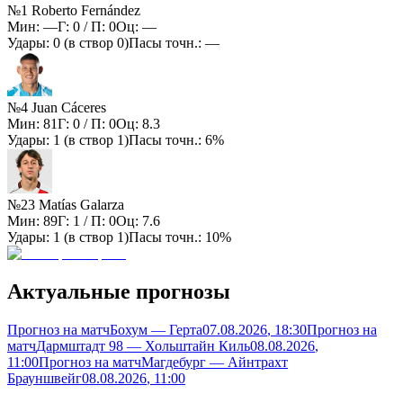
№1 Roberto Fernández
Мин:
—
Г:
0
/ П:
0
Оц:
—
Удары:
0
(в створ
0
)
Пасы точн.:
—
№4 Juan Cáceres
Мин:
81
Г:
0
/ П:
0
Оц:
8.3
Удары:
1
(в створ
1
)
Пасы точн.:
6%
№23 Matías Galarza
Мин:
89
Г:
1
/ П:
0
Оц:
7.6
Удары:
1
(в створ
1
)
Пасы точн.:
10%
Актуальные прогнозы
Прогноз на матч
Бохум — Герта
07.08.2026
, 18:30
Прогноз на
матч
Дармштадт 98 — Хольштайн Киль
08.08.2026
,
11:00
Прогноз на матч
Магдебург — Айнтрахт
Брауншвейг
08.08.2026
, 11:00