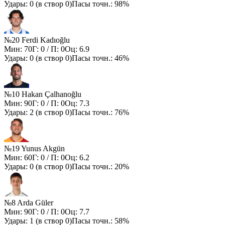
Удары:
0
(в створ
0
)
Пасы точн.:
98%
№20 Ferdi Kadıoğlu
Мин:
70
Г:
0
/ П:
0
Оц:
6.9
Удары:
0
(в створ
0
)
Пасы точн.:
46%
№10 Hakan Çalhanoğlu
Мин:
90
Г:
0
/ П:
0
Оц:
7.3
Удары:
2
(в створ
0
)
Пасы точн.:
76%
№19 Yunus Akgün
Мин:
60
Г:
0
/ П:
0
Оц:
6.2
Удары:
0
(в створ
0
)
Пасы точн.:
20%
№8 Arda Güler
Мин:
90
Г:
0
/ П:
0
Оц:
7.7
Удары:
1
(в створ
0
)
Пасы точн.:
58%