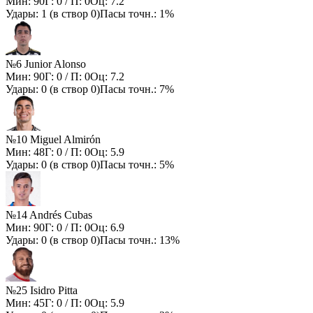
Мин:
90
Г:
0
/ П:
0
Оц:
7.2
Удары:
1
(в створ
0
)
Пасы точн.:
1%
№6 Junior Alonso
Мин:
90
Г:
0
/ П:
0
Оц:
7.2
Удары:
0
(в створ
0
)
Пасы точн.:
7%
№10 Miguel Almirón
Мин:
48
Г:
0
/ П:
0
Оц:
5.9
Удары:
0
(в створ
0
)
Пасы точн.:
5%
№14 Andrés Cubas
Мин:
90
Г:
0
/ П:
0
Оц:
6.9
Удары:
0
(в створ
0
)
Пасы точн.:
13%
№25 Isidro Pitta
Мин:
45
Г:
0
/ П:
0
Оц:
5.9