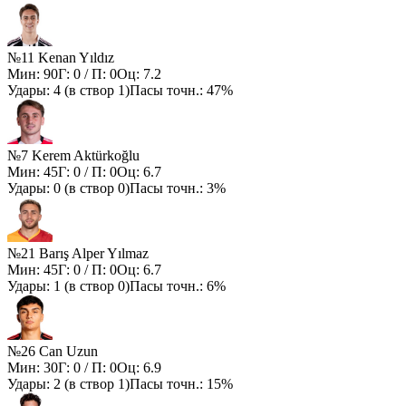
№11 Kenan Yıldız
Мин:
90
Г:
0
/ П:
0
Оц:
7.2
Удары:
4
(в створ
1
)
Пасы точн.:
47%
№7 Kerem Aktürkoğlu
Мин:
45
Г:
0
/ П:
0
Оц:
6.7
Удары:
0
(в створ
0
)
Пасы точн.:
3%
№21 Barış Alper Yılmaz
Мин:
45
Г:
0
/ П:
0
Оц:
6.7
Удары:
1
(в створ
0
)
Пасы точн.:
6%
№26 Can Uzun
Мин:
30
Г:
0
/ П:
0
Оц:
6.9
Удары:
2
(в створ
1
)
Пасы точн.:
15%