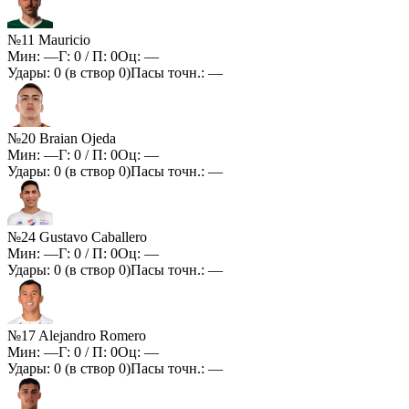
№11 Mauricio
Мин:
—
Г:
0
/ П:
0
Оц:
—
Удары:
0
(в створ
0
)
Пасы точн.:
—
№20 Braian Ojeda
Мин:
—
Г:
0
/ П:
0
Оц:
—
Удары:
0
(в створ
0
)
Пасы точн.:
—
№24 Gustavo Caballero
Мин:
—
Г:
0
/ П:
0
Оц:
—
Удары:
0
(в створ
0
)
Пасы точн.:
—
№17 Alejandro Romero
Мин:
—
Г:
0
/ П:
0
Оц:
—
Удары:
0
(в створ
0
)
Пасы точн.:
—