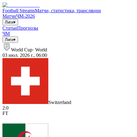
Football Streams
Матчи, статистика, трансляции
Матчи
ЧМ-2026
Лиги
▾
Статьи
Прогнозы
ЧМ
Лиги
▾
World Cup
·
World
03 июл. 2026 г., 06:00
Switzerland
2
:
0
FT