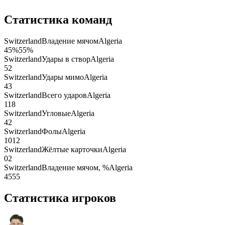
Статистика команд
Switzerland
Владение мячом
Algeria
45
%
55
%
Switzerland
Удары в створ
Algeria
5
2
Switzerland
Удары мимо
Algeria
4
3
Switzerland
Всего ударов
Algeria
11
8
Switzerland
Угловые
Algeria
4
2
Switzerland
Фолы
Algeria
10
12
Switzerland
Жёлтые карточки
Algeria
0
2
Switzerland
Владение мячом, %
Algeria
45
55
Статистика игроков