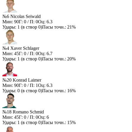
№6 Nicolas Seiwald
Мин:
90
Г:
0
/ П:
0
Оц:
6.3
Удары:
1
(в створ
0
)
Пасы точн.:
21%
№4 Xaver Schlager
Мин:
45
Г:
0
/ П:
0
Оц:
6.7
Удары:
1
(в створ
0
)
Пасы точн.:
20%
№20 Konrad Laimer
Мин:
90
Г:
0
/ П:
1
Оц:
6.3
Удары:
0
(в створ
0
)
Пасы точн.:
16%
№18 Romano Schmid
Мин:
45
Г:
0
/ П:
0
Оц:
6
Удары:
1
(в створ
0
)
Пасы точн.:
15%