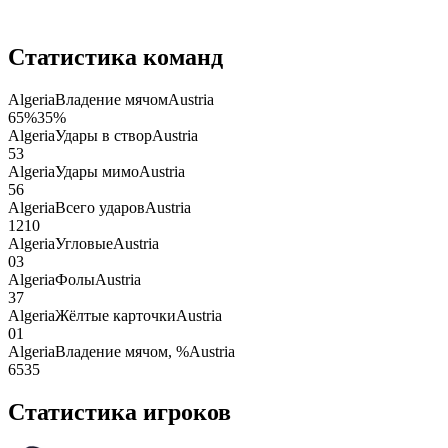
Статистика команд
Algeria
Владение мячом
Austria
65
%
35
%
Algeria
Удары в створ
Austria
5
3
Algeria
Удары мимо
Austria
5
6
Algeria
Всего ударов
Austria
12
10
Algeria
Угловые
Austria
0
3
Algeria
Фолы
Austria
3
7
Algeria
Жёлтые карточки
Austria
0
1
Algeria
Владение мячом, %
Austria
65
35
Статистика игроков