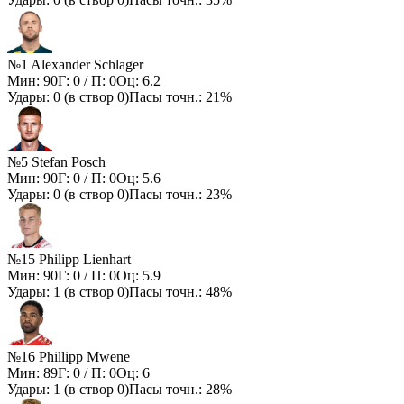
№1 Alexander Schlager
Мин:
90
Г:
0
/ П:
0
Оц:
6.2
Удары:
0
(в створ
0
)
Пасы точн.:
21%
№5 Stefan Posch
Мин:
90
Г:
0
/ П:
0
Оц:
5.6
Удары:
0
(в створ
0
)
Пасы точн.:
23%
№15 Philipp Lienhart
Мин:
90
Г:
0
/ П:
0
Оц:
5.9
Удары:
1
(в створ
0
)
Пасы точн.:
48%
№16 Phillipp Mwene
Мин:
89
Г:
0
/ П:
0
Оц:
6
Удары:
1
(в створ
0
)
Пасы точн.:
28%