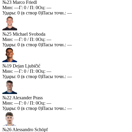
№23 Marco Friedl
Мин:
—
Г:
0
/ П:
0
Оц:
—
Удары:
0
(в створ
0
)
Пасы точн.:
—
№25 Michael Svoboda
Мин:
—
Г:
0
/ П:
0
Оц:
—
Удары:
0
(в створ
0
)
Пасы точн.:
—
№19 Dejan Ljubičić
Мин:
—
Г:
0
/ П:
0
Оц:
—
Удары:
0
(в створ
0
)
Пасы точн.:
—
№22 Alexander Prass
Мин:
—
Г:
0
/ П:
0
Оц:
—
Удары:
0
(в створ
0
)
Пасы точн.:
—
№26 Alessandro Schöpf