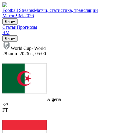
Football Streams
Матчи, статистика, трансляции
Матчи
ЧМ-2026
Лиги
▾
Статьи
Прогнозы
ЧМ
Лиги
▾
World Cup
·
World
28 июн. 2026 г., 05:00
Algeria
3
:
3
FT