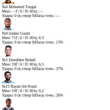
№4 Mohamed Tougai
Мин:
—
Г:
0
/ П:
0
Оц:
—
Удары:
0
(в створ
0
)
Пасы точн.:
—
№9 Amine Gouiri
Мин:
71
Г:
0
/ П:
0
Оц:
6.3
Удары:
0
(в створ
0
)
Пасы точн.:
13%
№5 Zineddine Belaid
Мин:
19
Г:
0
/ П:
0
Оц:
6.5
Удары:
0
(в створ
0
)
Пасы точн.:
37%
№15 Rayan Aït-Nouri
Мин:
19
Г:
0
/ П:
0
Оц:
6.2
Удары:
0
(в створ
0
)
Пасы точн.:
26%