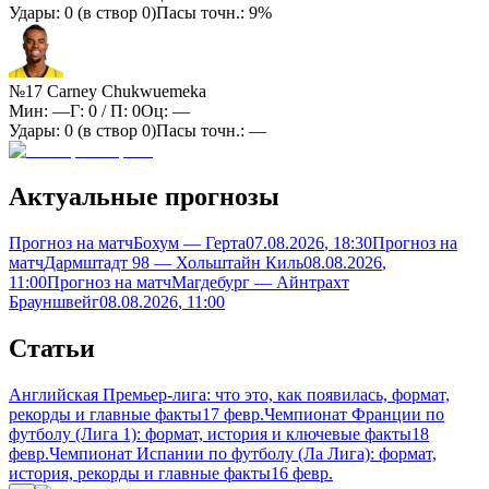
Удары:
0
(в створ
0
)
Пасы точн.:
9%
№17 Carney Chukwuemeka
Мин:
—
Г:
0
/ П:
0
Оц:
—
Удары:
0
(в створ
0
)
Пасы точн.:
—
Актуальные прогнозы
Прогноз на матч
Бохум — Герта
07.08.2026
, 18:30
Прогноз на
матч
Дармштадт 98 — Хольштайн Киль
08.08.2026
,
11:00
Прогноз на матч
Магдебург — Айнтрахт
Брауншвейг
08.08.2026
, 11:00
Статьи
Английская Премьер-лига: что это, как появилась, формат,
рекорды и главные факты
17 февр.
Чемпионат Франции по
футболу (Лига 1): формат, история и ключевые факты
18
февр.
Чемпионат Испании по футболу (Ла Лига): формат,
история, рекорды и главные факты
16 февр.