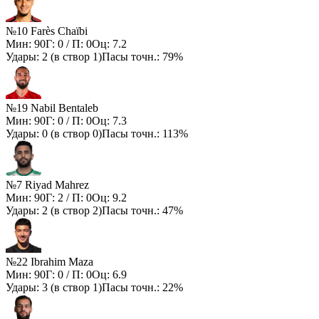
№10 Farès Chaïbi
Мин:
90
Г:
0
/ П:
0
Оц:
7.2
Удары:
2
(в створ
1
)
Пасы точн.:
79%
№19 Nabil Bentaleb
Мин:
90
Г:
0
/ П:
0
Оц:
7.3
Удары:
0
(в створ
0
)
Пасы точн.:
113%
№7 Riyad Mahrez
Мин:
90
Г:
2
/ П:
0
Оц:
9.2
Удары:
2
(в створ
2
)
Пасы точн.:
47%
№22 Ibrahim Maza
Мин:
90
Г:
0
/ П:
0
Оц:
6.9
Удары:
3
(в створ
1
)
Пасы точн.:
22%