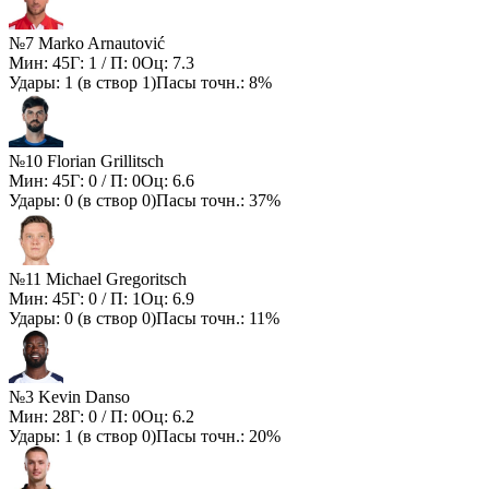
№7 Marko Arnautović
Мин:
45
Г:
1
/ П:
0
Оц:
7.3
Удары:
1
(в створ
1
)
Пасы точн.:
8%
№10 Florian Grillitsch
Мин:
45
Г:
0
/ П:
0
Оц:
6.6
Удары:
0
(в створ
0
)
Пасы точн.:
37%
№11 Michael Gregoritsch
Мин:
45
Г:
0
/ П:
1
Оц:
6.9
Удары:
0
(в створ
0
)
Пасы точн.:
11%
№3 Kevin Danso
Мин:
28
Г:
0
/ П:
0
Оц:
6.2
Удары:
1
(в створ
0
)
Пасы точн.:
20%