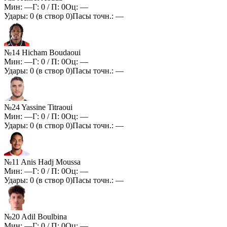
Мин:
—
Г:
0
/ П:
0
Оц:
—
Удары:
0
(в створ
0
)
Пасы точн.:
—
№14 Hicham Boudaoui
Мин:
—
Г:
0
/ П:
0
Оц:
—
Удары:
0
(в створ
0
)
Пасы точн.:
—
№24 Yassine Titraoui
Мин:
—
Г:
0
/ П:
0
Оц:
—
Удары:
0
(в створ
0
)
Пасы точн.:
—
№11 Anis Hadj Moussa
Мин:
—
Г:
0
/ П:
0
Оц:
—
Удары:
0
(в створ
0
)
Пасы точн.:
—
№20 Adil Boulbina
Мин:
—
Г:
0
/ П:
0
Оц:
—