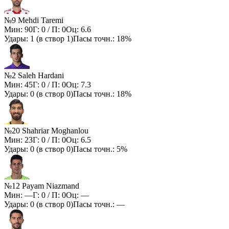
№9 Mehdi Taremi
Мин:
90
Г:
0
/ П:
0
Оц:
6.6
Удары:
1
(в створ
1
)
Пасы точн.:
18%
№2 Saleh Hardani
Мин:
45
Г:
0
/ П:
0
Оц:
7.3
Удары:
0
(в створ
0
)
Пасы точн.:
18%
№20 Shahriar Moghanlou
Мин:
23
Г:
0
/ П:
0
Оц:
6.5
Удары:
0
(в створ
0
)
Пасы точн.:
5%
№12 Payam Niazmand
Мин:
—
Г:
0
/ П:
0
Оц:
—
Удары:
0
(в створ
0
)
Пасы точн.:
—