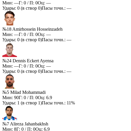
Мин:
—
Г:
0
/ П:
0
Оц:
—
Удары:
0
(в створ
0
)
Пасы точн.:
—
№18 Amirhossein Hosseinzadeh
Мин:
—
Г:
0
/ П:
0
Оц:
—
Удары:
0
(в створ
0
)
Пасы точн.:
—
№24 Dennis Eckert Ayensa
Мин:
—
Г:
0
/ П:
0
Оц:
—
Удары:
0
(в створ
0
)
Пасы точн.:
—
№5 Milad Mohammadi
Мин:
90
Г:
0
/ П:
0
Оц:
6.9
Удары:
1
(в створ
1
)
Пасы точн.:
11%
№7 Alireza Jahanbakhsh
Мин:
8
Г:
0
/ П:
0
Оц:
6.9