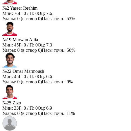
№2 Yasser Ibrahim
Мин:
76
Г:
0
/ П:
0
Оц:
7.6
Удары:
0
(в створ
0
)
Пасы точн.:
53%
№19 Marwan Attia
Мин:
45
Г:
0
/ П:
0
Оц:
7.3
Удары:
0
(в створ
0
)
Пасы точн.:
50%
№22 Omar Marmoush
Мин:
45
Г:
0
/ П:
0
Оц:
6.6
Удары:
0
(в створ
0
)
Пасы точн.:
9%
№25 Zizo
Мин:
33
Г:
0
/ П:
0
Оц:
6.9
Удары:
0
(в створ
0
)
Пасы точн.:
11%