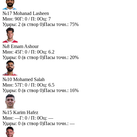
№17 Mohanad Lasheen
Мин:
90
Г:
0
/ П:
0
Оц:
7
Удары:
2
(в створ
0
)
Пасы точн.:
75%
№8 Emam Ashour
Мин:
45
Г:
0
/ П:
0
Оц:
6.2
Удары:
0
(в створ
0
)
Пасы точн.:
20%
№10 Mohamed Salah
Мин:
57
Г:
0
/ П:
0
Оц:
6.5
Удары:
0
(в створ
0
)
Пасы точн.:
16%
№15 Karim Hafez
Мин:
—
Г:
0
/ П:
0
Оц:
—
Удары:
0
(в створ
0
)
Пасы точн.:
—