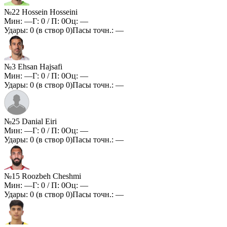
№22 Hossein Hosseini
Мин:
—
Г:
0
/ П:
0
Оц:
—
Удары:
0
(в створ
0
)
Пасы точн.:
—
№3 Ehsan Hajsafi
Мин:
—
Г:
0
/ П:
0
Оц:
—
Удары:
0
(в створ
0
)
Пасы точн.:
—
№25 Danial Eiri
Мин:
—
Г:
0
/ П:
0
Оц:
—
Удары:
0
(в створ
0
)
Пасы точн.:
—
№15 Roozbeh Cheshmi
Мин:
—
Г:
0
/ П:
0
Оц:
—
Удары:
0
(в створ
0
)
Пасы точн.:
—