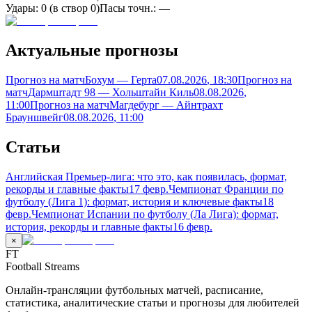
Удары:
0
(в створ
0
)
Пасы точн.:
—
Актуальные прогнозы
Прогноз на матч
Бохум — Герта
07.08.2026
, 18:30
Прогноз на
матч
Дармштадт 98 — Хольштайн Киль
08.08.2026
,
11:00
Прогноз на матч
Магдебург — Айнтрахт
Брауншвейг
08.08.2026
, 11:00
Статьи
Английская Премьер-лига: что это, как появилась, формат,
рекорды и главные факты
17 февр.
Чемпионат Франции по
футболу (Лига 1): формат, история и ключевые факты
18
февр.
Чемпионат Испании по футболу (Ла Лига): формат,
история, рекорды и главные факты
16 февр.
×
FT
Football Streams
Онлайн-трансляции футбольных матчей, расписание,
статистика, аналитические статьи и прогнозы для любителей