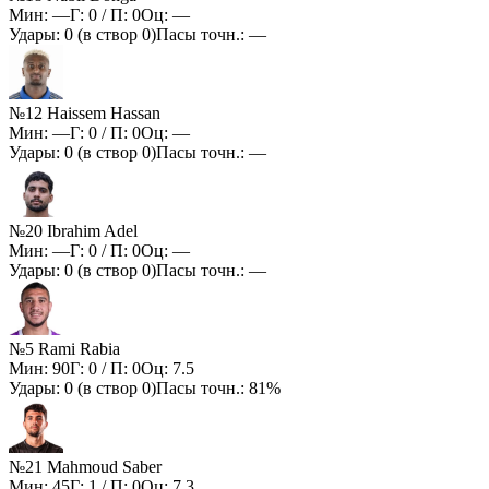
Мин:
—
Г:
0
/ П:
0
Оц:
—
Удары:
0
(в створ
0
)
Пасы точн.:
—
№12 Haissem Hassan
Мин:
—
Г:
0
/ П:
0
Оц:
—
Удары:
0
(в створ
0
)
Пасы точн.:
—
№20 Ibrahim Adel
Мин:
—
Г:
0
/ П:
0
Оц:
—
Удары:
0
(в створ
0
)
Пасы точн.:
—
№5 Rami Rabia
Мин:
90
Г:
0
/ П:
0
Оц:
7.5
Удары:
0
(в створ
0
)
Пасы точн.:
81%
№21 Mahmoud Saber
Мин:
45
Г:
1
/ П:
0
Оц:
7.3