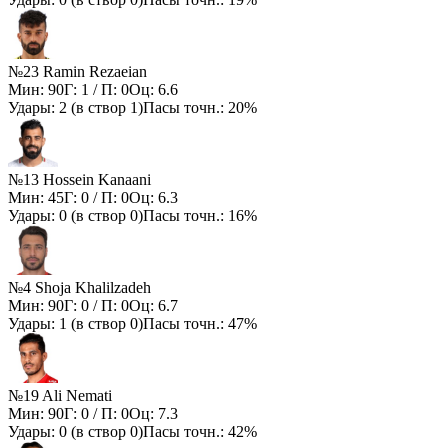
№23 Ramin Rezaeian
Мин:
90
Г:
1
/ П:
0
Оц:
6.6
Удары:
2
(в створ
1
)
Пасы точн.:
20%
№13 Hossein Kanaani
Мин:
45
Г:
0
/ П:
0
Оц:
6.3
Удары:
0
(в створ
0
)
Пасы точн.:
16%
№4 Shoja Khalilzadeh
Мин:
90
Г:
0
/ П:
0
Оц:
6.7
Удары:
1
(в створ
0
)
Пасы точн.:
47%
№19 Ali Nemati
Мин:
90
Г:
0
/ П:
0
Оц:
7.3
Удары:
0
(в створ
0
)
Пасы точн.:
42%