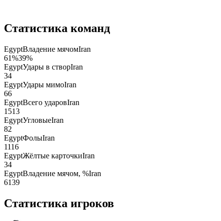
Статистика команд
Egypt
Владение мячом
Iran
61
%
39
%
Egypt
Удары в створ
Iran
3
4
Egypt
Удары мимо
Iran
6
6
Egypt
Всего ударов
Iran
15
13
Egypt
Угловые
Iran
8
2
Egypt
Фолы
Iran
11
16
Egypt
Жёлтые карточки
Iran
3
4
Egypt
Владение мячом, %
Iran
61
39
Статистика игроков