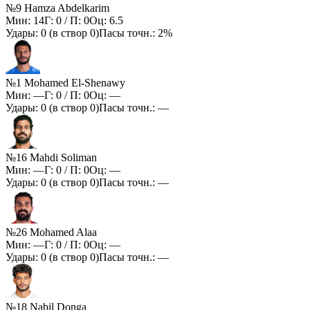
№9 Hamza Abdelkarim
Мин:
14
Г:
0
/ П:
0
Оц:
6.5
Удары:
0
(в створ
0
)
Пасы точн.:
2%
№1 Mohamed El-Shenawy
Мин:
—
Г:
0
/ П:
0
Оц:
—
Удары:
0
(в створ
0
)
Пасы точн.:
—
№16 Mahdi Soliman
Мин:
—
Г:
0
/ П:
0
Оц:
—
Удары:
0
(в створ
0
)
Пасы точн.:
—
№26 Mohamed Alaa
Мин:
—
Г:
0
/ П:
0
Оц:
—
Удары:
0
(в створ
0
)
Пасы точн.:
—
№18 Nabil Donga