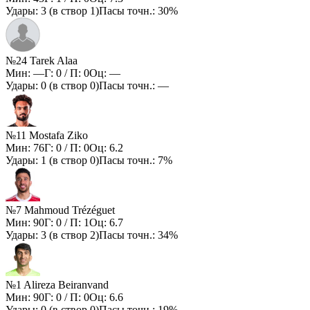
Удары:
3
(в створ
1
)
Пасы точн.:
30%
№24 Tarek Alaa
Мин:
—
Г:
0
/ П:
0
Оц:
—
Удары:
0
(в створ
0
)
Пасы точн.:
—
№11 Mostafa Ziko
Мин:
76
Г:
0
/ П:
0
Оц:
6.2
Удары:
1
(в створ
0
)
Пасы точн.:
7%
№7 Mahmoud Trézéguet
Мин:
90
Г:
0
/ П:
1
Оц:
6.7
Удары:
3
(в створ
2
)
Пасы точн.:
34%
№1 Alireza Beiranvand
Мин:
90
Г:
0
/ П:
0
Оц:
6.6
Удары:
0
(в створ
0
)
Пасы точн.:
19%