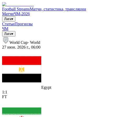
Football Streams
Матчи, статистика, трансляции
Матчи
ЧМ-2026
Лиги
▾
Статьи
Прогнозы
ЧМ
Лиги
▾
World Cup
·
World
27 июн. 2026 г., 06:00
Egypt
1
:
1
FT