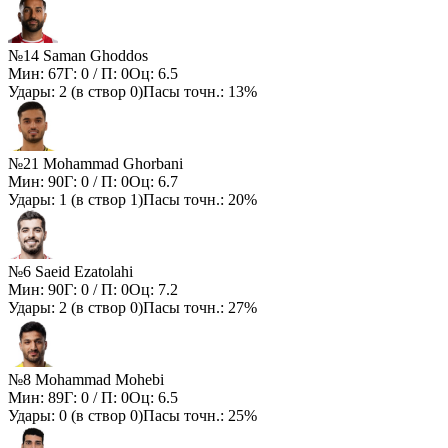
№14 Saman Ghoddos
Мин:
67
Г:
0
/ П:
0
Оц:
6.5
Удары:
2
(в створ
0
)
Пасы точн.:
13%
№21 Mohammad Ghorbani
Мин:
90
Г:
0
/ П:
0
Оц:
6.7
Удары:
1
(в створ
1
)
Пасы точн.:
20%
№6 Saeid Ezatolahi
Мин:
90
Г:
0
/ П:
0
Оц:
7.2
Удары:
2
(в створ
0
)
Пасы точн.:
27%
№8 Mohammad Mohebi
Мин:
89
Г:
0
/ П:
0
Оц:
6.5
Удары:
0
(в створ
0
)
Пасы точн.:
25%