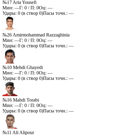
№17 Aria Yousefi
Мин:
—
Г:
0
/ П:
0
Оц:
—
Удары:
0
(в створ
0
)
Пасы точн.:
—
№26 Amirmohammad Razzaghinia
Мин:
—
Г:
0
/ П:
0
Оц:
—
Удары:
0
(в створ
0
)
Пасы точн.:
—
№10 Mehdi Ghayedi
Мин:
—
Г:
0
/ П:
0
Оц:
—
Удары:
0
(в створ
0
)
Пасы точн.:
—
№16 Mahdi Torabi
Мин:
—
Г:
0
/ П:
0
Оц:
—
Удары:
0
(в створ
0
)
Пасы точн.:
—
№11 Ali Alipour