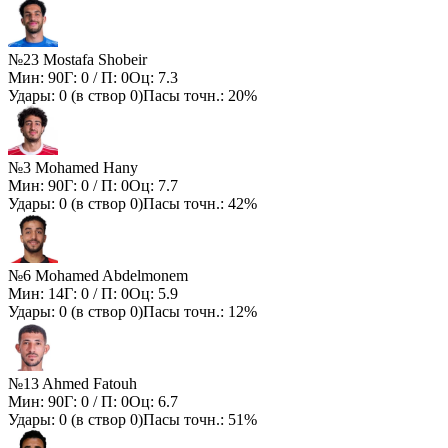
№23 Mostafa Shobeir
Мин:
90
Г:
0
/ П:
0
Оц:
7.3
Удары:
0
(в створ
0
)
Пасы точн.:
20%
№3 Mohamed Hany
Мин:
90
Г:
0
/ П:
0
Оц:
7.7
Удары:
0
(в створ
0
)
Пасы точн.:
42%
№6 Mohamed Abdelmonem
Мин:
14
Г:
0
/ П:
0
Оц:
5.9
Удары:
0
(в створ
0
)
Пасы точн.:
12%
№13 Ahmed Fatouh
Мин:
90
Г:
0
/ П:
0
Оц:
6.7
Удары:
0
(в створ
0
)
Пасы точн.:
51%