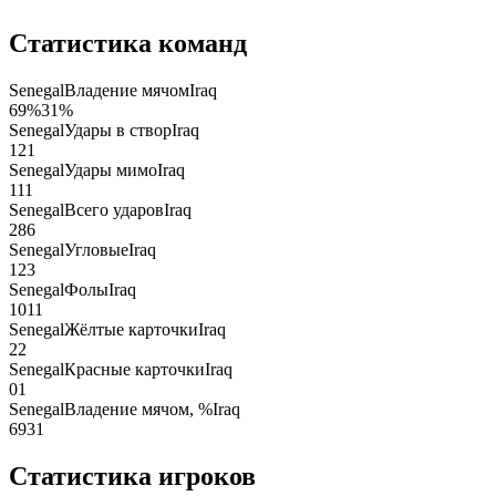
Статистика команд
Senegal
Владение мячом
Iraq
69
%
31
%
Senegal
Удары в створ
Iraq
12
1
Senegal
Удары мимо
Iraq
11
1
Senegal
Всего ударов
Iraq
28
6
Senegal
Угловые
Iraq
12
3
Senegal
Фолы
Iraq
10
11
Senegal
Жёлтые карточки
Iraq
2
2
Senegal
Красные карточки
Iraq
0
1
Senegal
Владение мячом, %
Iraq
69
31
Статистика игроков