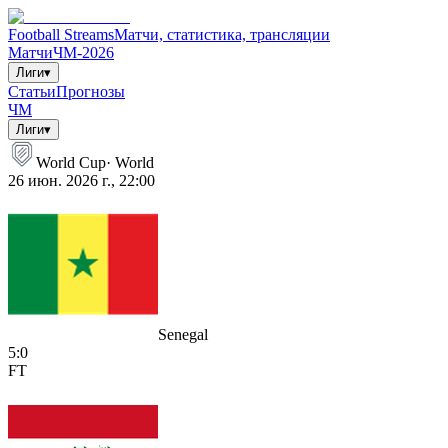
Football Streams
Матчи, статистика, трансляции
Матчи
ЧМ-2026
Лиги
▾
Статьи
Прогнозы
ЧМ
Лиги
▾
World Cup
·
World
26 июн. 2026 г., 22:00
Senegal
5
:
0
FT