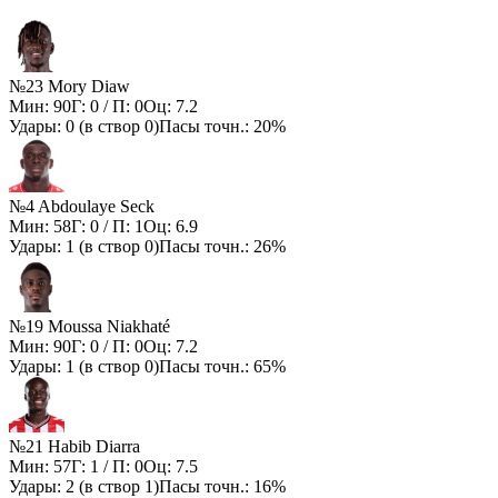
№23 Mory Diaw
Мин:
90
Г:
0
/ П:
0
Оц:
7.2
Удары:
0
(в створ
0
)
Пасы точн.:
20%
№4 Abdoulaye Seck
Мин:
58
Г:
0
/ П:
1
Оц:
6.9
Удары:
1
(в створ
0
)
Пасы точн.:
26%
№19 Moussa Niakhaté
Мин:
90
Г:
0
/ П:
0
Оц:
7.2
Удары:
1
(в створ
0
)
Пасы точн.:
65%
№21 Habib Diarra
Мин:
57
Г:
1
/ П:
0
Оц:
7.5
Удары:
2
(в створ
1
)
Пасы точн.:
16%