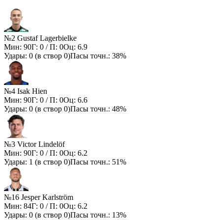
№2 Gustaf Lagerbielke
Мин:
90
Г:
0
/ П:
0
Оц:
6.9
Удары:
0
(в створ
0
)
Пасы точн.:
38%
№4 Isak Hien
Мин:
90
Г:
0
/ П:
0
Оц:
6.6
Удары:
0
(в створ
0
)
Пасы точн.:
48%
№3 Victor Lindelöf
Мин:
90
Г:
0
/ П:
0
Оц:
6.2
Удары:
1
(в створ
0
)
Пасы точн.:
51%
№16 Jesper Karlström
Мин:
84
Г:
0
/ П:
0
Оц:
6.2
Удары:
0
(в створ
0
)
Пасы точн.:
13%