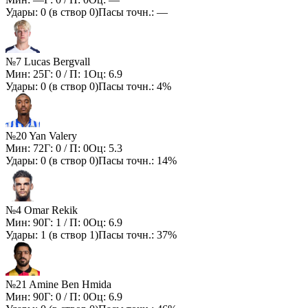
Удары:
0
(в створ
0
)
Пасы точн.:
—
№7 Lucas Bergvall
Мин:
25
Г:
0
/ П:
1
Оц:
6.9
Удары:
0
(в створ
0
)
Пасы точн.:
4%
№20 Yan Valery
Мин:
72
Г:
0
/ П:
0
Оц:
5.3
Удары:
0
(в створ
0
)
Пасы точн.:
14%
№4 Omar Rekik
Мин:
90
Г:
1
/ П:
0
Оц:
6.9
Удары:
1
(в створ
1
)
Пасы точн.:
37%
№21 Amine Ben Hmida
Мин:
90
Г:
0
/ П:
0
Оц:
6.9