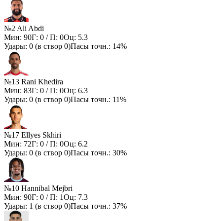
№2 Ali Abdi
Мин:
90
Г:
0
/ П:
0
Оц:
5.3
Удары:
0
(в створ
0
)
Пасы точн.:
14%
№13 Rani Khedira
Мин:
83
Г:
0
/ П:
0
Оц:
6.3
Удары:
0
(в створ
0
)
Пасы точн.:
11%
№17 Ellyes Skhiri
Мин:
72
Г:
0
/ П:
0
Оц:
6.2
Удары:
0
(в створ
0
)
Пасы точн.:
30%
№10 Hannibal Mejbri
Мин:
90
Г:
0
/ П:
1
Оц:
7.3
Удары:
1
(в створ
0
)
Пасы точн.:
37%