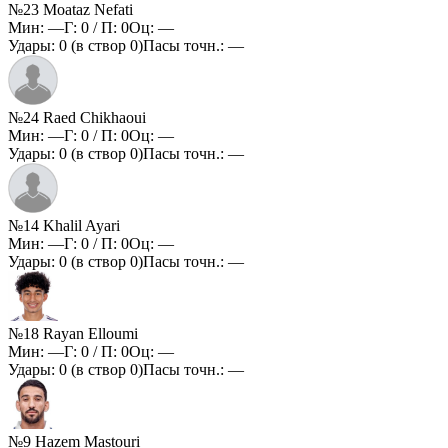
№23 Moataz Nefati
Мин:
—
Г:
0
/ П:
0
Оц:
—
Удары:
0
(в створ
0
)
Пасы точн.:
—
№24 Raed Chikhaoui
Мин:
—
Г:
0
/ П:
0
Оц:
—
Удары:
0
(в створ
0
)
Пасы точн.:
—
№14 Khalil Ayari
Мин:
—
Г:
0
/ П:
0
Оц:
—
Удары:
0
(в створ
0
)
Пасы точн.:
—
№18 Rayan Elloumi
Мин:
—
Г:
0
/ П:
0
Оц:
—
Удары:
0
(в створ
0
)
Пасы точн.:
—
№9 Hazem Mastouri