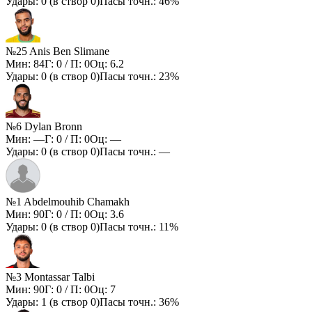
Удары:
0
(в створ
0
)
Пасы точн.:
46%
№25 Anis Ben Slimane
Мин:
84
Г:
0
/ П:
0
Оц:
6.2
Удары:
0
(в створ
0
)
Пасы точн.:
23%
№6 Dylan Bronn
Мин:
—
Г:
0
/ П:
0
Оц:
—
Удары:
0
(в створ
0
)
Пасы точн.:
—
№1 Abdelmouhib Chamakh
Мин:
90
Г:
0
/ П:
0
Оц:
3.6
Удары:
0
(в створ
0
)
Пасы точн.:
11%
№3 Montassar Talbi
Мин:
90
Г:
0
/ П:
0
Оц:
7
Удары:
1
(в створ
0
)
Пасы точн.:
36%