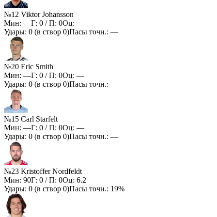
№12 Viktor Johansson
Мин:
—
Г:
0
/ П:
0
Оц:
—
Удары:
0
(в створ
0
)
Пасы точн.:
—
№20 Eric Smith
Мин:
—
Г:
0
/ П:
0
Оц:
—
Удары:
0
(в створ
0
)
Пасы точн.:
—
№15 Carl Starfelt
Мин:
—
Г:
0
/ П:
0
Оц:
—
Удары:
0
(в створ
0
)
Пасы точн.:
—
№23 Kristoffer Nordfeldt
Мин:
90
Г:
0
/ П:
0
Оц:
6.2
Удары:
0
(в створ
0
)
Пасы точн.:
19%