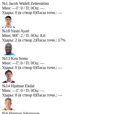
№1 Jacob Widell Zetterström
Мин:
—
Г:
0
/ П:
0
Оц:
—
Удары:
0
(в створ
0
)
Пасы точн.:
—
№18 Yasin Ayari
Мин:
90
Г:
2
/ П:
0
Оц:
8.6
Удары:
2
(в створ
2
)
Пасы точн.:
17%
№13 Ken Sema
Мин:
—
Г:
0
/ П:
0
Оц:
—
Удары:
0
(в створ
0
)
Пасы точн.:
—
№14 Hjalmar Ekdal
Мин:
—
Г:
0
/ П:
0
Оц:
—
Удары:
0
(в створ
0
)
Пасы точн.:
—
№6 Herman Johansson