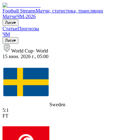
Football Streams
Матчи, статистика, трансляции
Матчи
ЧМ-2026
Лиги
▾
Статьи
Прогнозы
ЧМ
Лиги
▾
World Cup
·
World
15 июн. 2026 г., 05:00
Sweden
5
:
1
FT