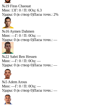
№19 Firas Chaouat
Мин:
13
Г:
0
/ П:
0
Оц:
6.3
Удары:
0
(в створ
0
)
Пасы точн.:
2%
№16 Aymen Dahmen
Мин:
—
Г:
0
/ П:
0
Оц:
—
Удары:
0
(в створ
0
)
Пасы точн.:
—
№22 Sabri Ben Hessen
Мин:
—
Г:
0
/ П:
0
Оц:
—
Удары:
0
(в створ
0
)
Пасы точн.:
—
№5 Adem Arous
Мин:
—
Г:
0
/ П:
0
Оц:
—
Удары:
0
(в створ
0
)
Пасы точн.:
—