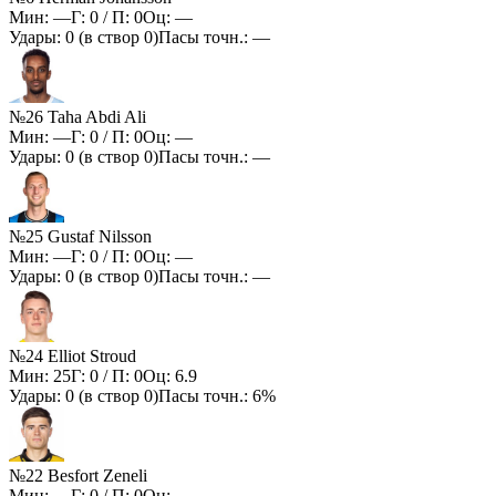
Мин:
—
Г:
0
/ П:
0
Оц:
—
Удары:
0
(в створ
0
)
Пасы точн.:
—
№26 Taha Abdi Ali
Мин:
—
Г:
0
/ П:
0
Оц:
—
Удары:
0
(в створ
0
)
Пасы точн.:
—
№25 Gustaf Nilsson
Мин:
—
Г:
0
/ П:
0
Оц:
—
Удары:
0
(в створ
0
)
Пасы точн.:
—
№24 Elliot Stroud
Мин:
25
Г:
0
/ П:
0
Оц:
6.9
Удары:
0
(в створ
0
)
Пасы точн.:
6%
№22 Besfort Zeneli
Мин:
—
Г:
0
/ П:
0
Оц:
—