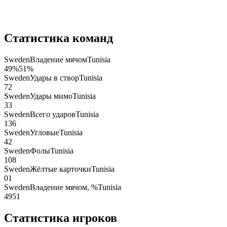
Статистика команд
Sweden
Владение мячом
Tunisia
49
%
51
%
Sweden
Удары в створ
Tunisia
7
2
Sweden
Удары мимо
Tunisia
3
3
Sweden
Всего ударов
Tunisia
13
6
Sweden
Угловые
Tunisia
4
2
Sweden
Фолы
Tunisia
10
8
Sweden
Жёлтые карточки
Tunisia
0
1
Sweden
Владение мячом, %
Tunisia
49
51
Статистика игроков