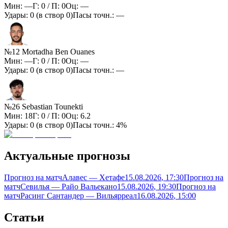
Мин:
—
Г:
0
/ П:
0
Оц:
—
Удары:
0
(в створ
0
)
Пасы точн.:
—
№12 Mortadha Ben Ouanes
Мин:
—
Г:
0
/ П:
0
Оц:
—
Удары:
0
(в створ
0
)
Пасы точн.:
—
№26 Sebastian Tounekti
Мин:
18
Г:
0
/ П:
0
Оц:
6.2
Удары:
0
(в створ
0
)
Пасы точн.:
4%
Актуальные прогнозы
Прогноз на матч
Алавес — Хетафе
15.08.2026
, 17:30
Прогноз на
матч
Севилья — Райо Вальекано
15.08.2026
, 19:30
Прогноз на
матч
Расинг Сантандер — Вильярреал
16.08.2026
, 15:00
Статьи