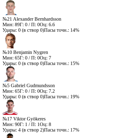
№21 Alexander Bernhardsson
Мин:
89
Г:
0
/ П:
0
Оц:
6.6
Удары:
0
(в створ
0
)
Пасы точн.:
14%
№10 Benjamin Nygren
Мин:
65
Г:
0
/ П:
0
Оц:
7
Удары:
0
(в створ
0
)
Пасы точн.:
15%
№5 Gabriel Gudmundsson
Мин:
65
Г:
0
/ П:
0
Оц:
7.2
Удары:
0
(в створ
0
)
Пасы точн.:
19%
№17 Viktor Gyökeres
Мин:
90
Г:
1
/ П:
1
Оц:
8
Удары:
4
(в створ
2
)
Пасы точн.:
17%