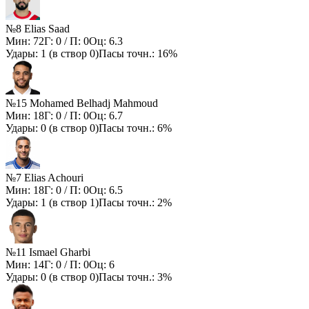
№8 Elias Saad
Мин:
72
Г:
0
/ П:
0
Оц:
6.3
Удары:
1
(в створ
0
)
Пасы точн.:
16%
№15 Mohamed Belhadj Mahmoud
Мин:
18
Г:
0
/ П:
0
Оц:
6.7
Удары:
0
(в створ
0
)
Пасы точн.:
6%
№7 Elias Achouri
Мин:
18
Г:
0
/ П:
0
Оц:
6.5
Удары:
1
(в створ
1
)
Пасы точн.:
2%
№11 Ismael Gharbi
Мин:
14
Г:
0
/ П:
0
Оц:
6
Удары:
0
(в створ
0
)
Пасы точн.:
3%