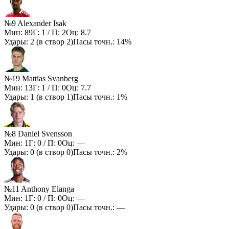
№9 Alexander Isak
Мин:
89
Г:
1
/ П:
2
Оц:
8.7
Удары:
2
(в створ
2
)
Пасы точн.:
14%
№19 Mattias Svanberg
Мин:
13
Г:
1
/ П:
0
Оц:
7.7
Удары:
1
(в створ
1
)
Пасы точн.:
1%
№8 Daniel Svensson
Мин:
1
Г:
0
/ П:
0
Оц:
—
Удары:
0
(в створ
0
)
Пасы точн.:
2%
№11 Anthony Elanga
Мин:
1
Г:
0
/ П:
0
Оц:
—
Удары:
0
(в створ
0
)
Пасы точн.:
—