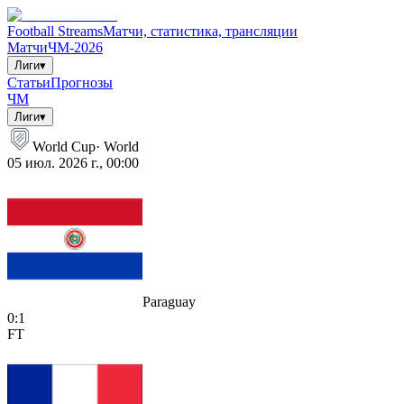
Football Streams
Матчи, статистика, трансляции
Матчи
ЧМ-2026
Лиги
▾
Статьи
Прогнозы
ЧМ
Лиги
▾
World Cup
·
World
05 июл. 2026 г., 00:00
Paraguay
0
:
1
FT