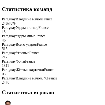
Статистика команд
Paraguay
Владение мячом
France
24
%
76
%
Paraguay
Удары в створ
France
1
5
Paraguay
Удары мимо
France
4
6
Paraguay
Всего ударов
France
5
15
Paraguay
Угловые
France
2
12
Paraguay
Фолы
France
13
11
Paraguay
Жёлтые карточки
France
0
3
Paraguay
Владение мячом, %
France
24
76
Статистика игроков