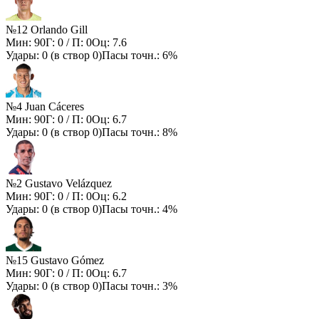
№12 Orlando Gill
Мин:
90
Г:
0
/ П:
0
Оц:
7.6
Удары:
0
(в створ
0
)
Пасы точн.:
6%
№4 Juan Cáceres
Мин:
90
Г:
0
/ П:
0
Оц:
6.7
Удары:
0
(в створ
0
)
Пасы точн.:
8%
№2 Gustavo Velázquez
Мин:
90
Г:
0
/ П:
0
Оц:
6.2
Удары:
0
(в створ
0
)
Пасы точн.:
4%
№15 Gustavo Gómez
Мин:
90
Г:
0
/ П:
0
Оц:
6.7
Удары:
0
(в створ
0
)
Пасы точн.:
3%