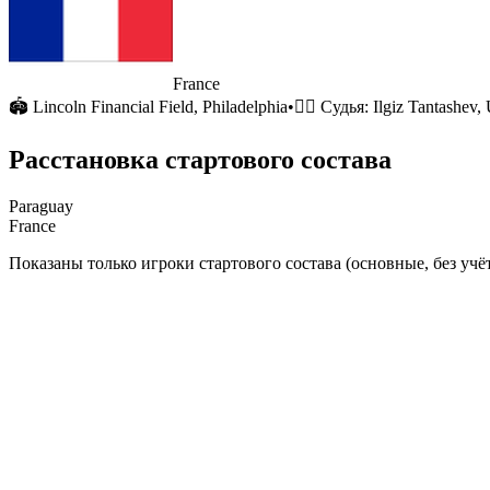
France
🏟
Lincoln Financial Field
, Philadelphia
•
🧑‍⚖️ Судья:
Ilgiz Tantashev,
Расстановка стартового состава
Paraguay
France
Показаны только игроки стартового состава (основные, без учёт