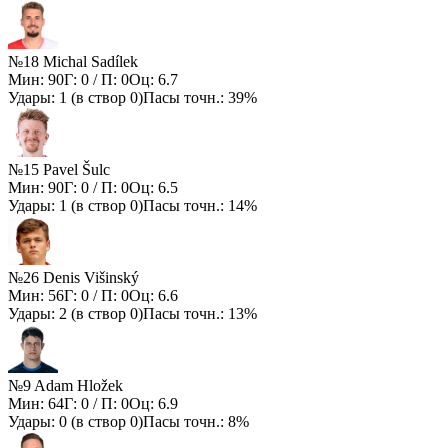
№18 Michal Sadílek
Мин:
90
Г:
0
/ П:
0
Оц:
6.7
Удары:
1
(в створ
0
)
Пасы точн.:
39%
№15 Pavel Šulc
Мин:
90
Г:
0
/ П:
0
Оц:
6.5
Удары:
1
(в створ
0
)
Пасы точн.:
14%
№26 Denis Višinský
Мин:
56
Г:
0
/ П:
0
Оц:
6.6
Удары:
2
(в створ
0
)
Пасы точн.:
13%
№9 Adam Hložek
Мин:
64
Г:
0
/ П:
0
Оц:
6.9
Удары:
0
(в створ
0
)
Пасы точн.:
8%