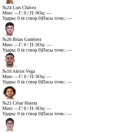
№24 Luis Chávez
Мин:
—
Г:
0
/ П:
0
Оц:
—
Удары:
0
(в створ
0
)
Пасы точн.:
—
№26 Brian Gutiérrez
Мин:
—
Г:
0
/ П:
0
Оц:
—
Удары:
0
(в створ
0
)
Пасы точн.:
—
№10 Alexis Vega
Мин:
—
Г:
0
/ П:
0
Оц:
—
Удары:
0
(в створ
0
)
Пасы точн.:
—
№21 César Huerta
Мин:
—
Г:
0
/ П:
0
Оц:
—
Удары:
0
(в створ
0
)
Пасы точн.:
—