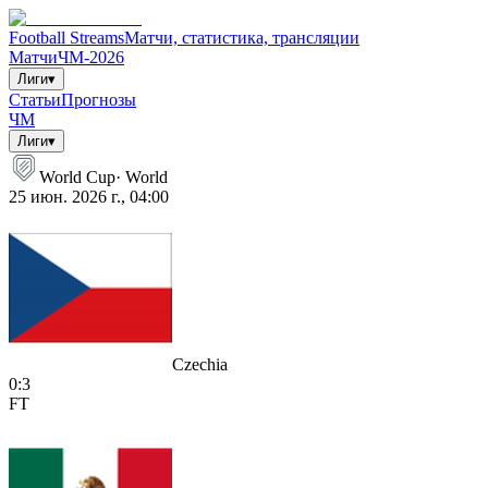
Football Streams
Матчи, статистика, трансляции
Матчи
ЧМ-2026
Лиги
▾
Статьи
Прогнозы
ЧМ
Лиги
▾
World Cup
·
World
25 июн. 2026 г., 04:00
Czechia
0
:
3
FT