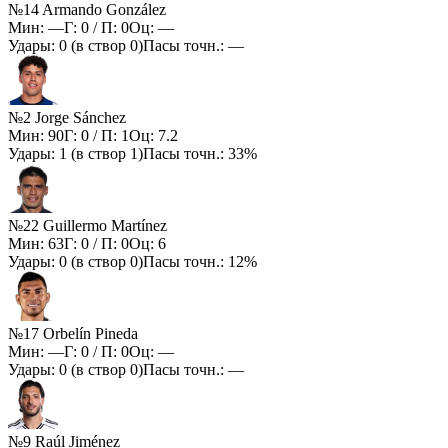
№14 Armando González
Мин:
—
Г:
0
/ П:
0
Оц:
—
Удары:
0
(в створ
0
)
Пасы точн.:
—
№2 Jorge Sánchez
Мин:
90
Г:
0
/ П:
1
Оц:
7.2
Удары:
1
(в створ
1
)
Пасы точн.:
33%
№22 Guillermo Martínez
Мин:
63
Г:
0
/ П:
0
Оц:
6
Удары:
0
(в створ
0
)
Пасы точн.:
12%
№17 Orbelín Pineda
Мин:
—
Г:
0
/ П:
0
Оц:
—
Удары:
0
(в створ
0
)
Пасы точн.:
—
№9 Raúl Jiménez