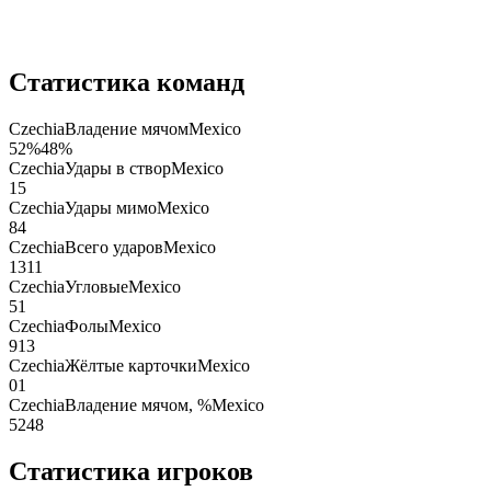
Статистика команд
Czechia
Владение мячом
Mexico
52
%
48
%
Czechia
Удары в створ
Mexico
1
5
Czechia
Удары мимо
Mexico
8
4
Czechia
Всего ударов
Mexico
13
11
Czechia
Угловые
Mexico
5
1
Czechia
Фолы
Mexico
9
13
Czechia
Жёлтые карточки
Mexico
0
1
Czechia
Владение мячом, %
Mexico
52
48
Статистика игроков