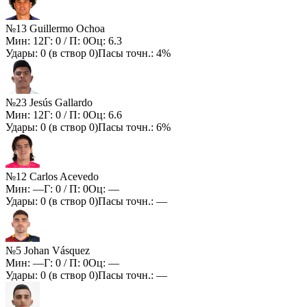
№13 Guillermo Ochoa
Мин:
12
Г:
0
/ П:
0
Оц:
6.3
Удары:
0
(в створ
0
)
Пасы точн.:
4%
№23 Jesús Gallardo
Мин:
12
Г:
0
/ П:
0
Оц:
6.6
Удары:
0
(в створ
0
)
Пасы точн.:
6%
№12 Carlos Acevedo
Мин:
—
Г:
0
/ П:
0
Оц:
—
Удары:
0
(в створ
0
)
Пасы точн.:
—
№5 Johan Vásquez
Мин:
—
Г:
0
/ П:
0
Оц:
—
Удары:
0
(в створ
0
)
Пасы точн.:
—