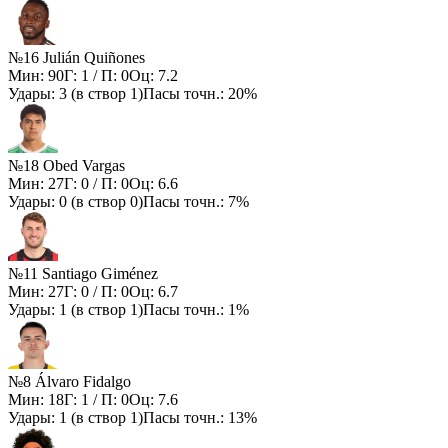
№16 Julián Quiñones
Мин:
90
Г:
1
/ П:
0
Оц:
7.2
Удары:
3
(в створ
1
)
Пасы точн.:
20%
№18 Obed Vargas
Мин:
27
Г:
0
/ П:
0
Оц:
6.6
Удары:
0
(в створ
0
)
Пасы точн.:
7%
№11 Santiago Giménez
Мин:
27
Г:
0
/ П:
0
Оц:
6.7
Удары:
1
(в створ
1
)
Пасы точн.:
1%
№8 Álvaro Fidalgo
Мин:
18
Г:
1
/ П:
0
Оц:
7.6
Удары:
1
(в створ
1
)
Пасы точн.:
13%