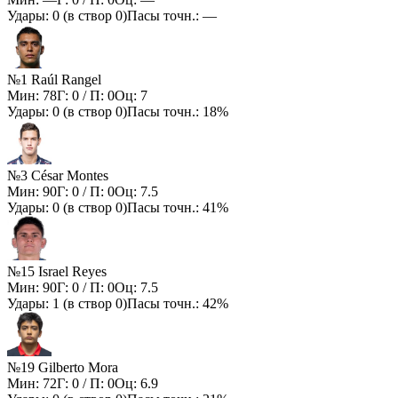
Удары:
0
(в створ
0
)
Пасы точн.:
—
№1 Raúl Rangel
Мин:
78
Г:
0
/ П:
0
Оц:
7
Удары:
0
(в створ
0
)
Пасы точн.:
18%
№3 César Montes
Мин:
90
Г:
0
/ П:
0
Оц:
7.5
Удары:
0
(в створ
0
)
Пасы точн.:
41%
№15 Israel Reyes
Мин:
90
Г:
0
/ П:
0
Оц:
7.5
Удары:
1
(в створ
0
)
Пасы точн.:
42%
№19 Gilberto Mora
Мин:
72
Г:
0
/ П:
0
Оц:
6.9