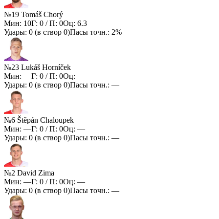
№19 Tomáš Chorý
Мин:
10
Г:
0
/ П:
0
Оц:
6.3
Удары:
0
(в створ
0
)
Пасы точн.:
2%
№23 Lukáš Horníček
Мин:
—
Г:
0
/ П:
0
Оц:
—
Удары:
0
(в створ
0
)
Пасы точн.:
—
№6 Štěpán Chaloupek
Мин:
—
Г:
0
/ П:
0
Оц:
—
Удары:
0
(в створ
0
)
Пасы точн.:
—
№2 David Zima
Мин:
—
Г:
0
/ П:
0
Оц:
—
Удары:
0
(в створ
0
)
Пасы точн.:
—