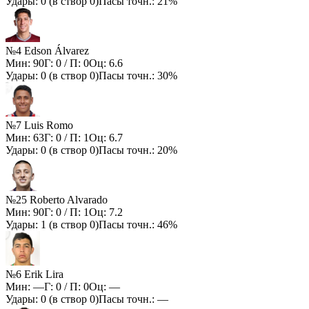
Удары:
0
(в створ
0
)
Пасы точн.:
21%
№4 Edson Álvarez
Мин:
90
Г:
0
/ П:
0
Оц:
6.6
Удары:
0
(в створ
0
)
Пасы точн.:
30%
№7 Luis Romo
Мин:
63
Г:
0
/ П:
1
Оц:
6.7
Удары:
0
(в створ
0
)
Пасы точн.:
20%
№25 Roberto Alvarado
Мин:
90
Г:
0
/ П:
1
Оц:
7.2
Удары:
1
(в створ
0
)
Пасы точн.:
46%
№6 Erik Lira
Мин:
—
Г:
0
/ П:
0
Оц:
—
Удары:
0
(в створ
0
)
Пасы точн.:
—