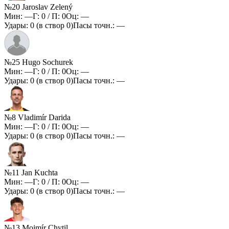
№20 Jaroslav Zelený
Мин:
—
Г:
0
/ П:
0
Оц:
—
Удары:
0
(в створ
0
)
Пасы точн.:
—
№25 Hugo Sochurek
Мин:
—
Г:
0
/ П:
0
Оц:
—
Удары:
0
(в створ
0
)
Пасы точн.:
—
№8 Vladimír Darida
Мин:
—
Г:
0
/ П:
0
Оц:
—
Удары:
0
(в створ
0
)
Пасы точн.:
—
№11 Jan Kuchta
Мин:
—
Г:
0
/ П:
0
Оц:
—
Удары:
0
(в створ
0
)
Пасы точн.:
—
№13 Mojmír Chytil