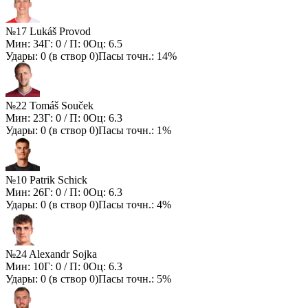
№17 Lukáš Provod
Мин:
34
Г:
0
/ П:
0
Оц:
6.5
Удары:
0
(в створ
0
)
Пасы точн.:
14%
№22 Tomáš Souček
Мин:
23
Г:
0
/ П:
0
Оц:
6.3
Удары:
0
(в створ
0
)
Пасы точн.:
1%
№10 Patrik Schick
Мин:
26
Г:
0
/ П:
0
Оц:
6.3
Удары:
0
(в створ
0
)
Пасы точн.:
4%
№24 Alexandr Sojka
Мин:
10
Г:
0
/ П:
0
Оц:
6.3
Удары:
0
(в створ
0
)
Пасы точн.:
5%