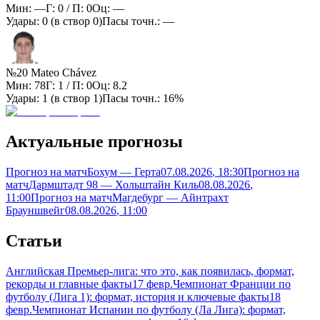
Мин:
—
Г:
0
/ П:
0
Оц:
—
Удары:
0
(в створ
0
)
Пасы точн.:
—
№20 Mateo Chávez
Мин:
78
Г:
1
/ П:
0
Оц:
8.2
Удары:
1
(в створ
1
)
Пасы точн.:
16%
Актуальные прогнозы
Прогноз на матч
Бохум — Герта
07.08.2026
, 18:30
Прогноз на
матч
Дармштадт 98 — Хольштайн Киль
08.08.2026
,
11:00
Прогноз на матч
Магдебург — Айнтрахт
Брауншвейг
08.08.2026
, 11:00
Статьи
Английская Премьер-лига: что это, как появилась, формат,
рекорды и главные факты
17 февр.
Чемпионат Франции по
футболу (Лига 1): формат, история и ключевые факты
18
февр.
Чемпионат Испании по футболу (Ла Лига): формат,