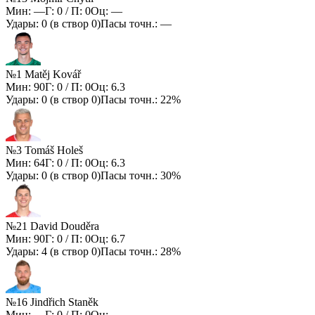
Мин:
—
Г:
0
/ П:
0
Оц:
—
Удары:
0
(в створ
0
)
Пасы точн.:
—
№1 Matěj Kovář
Мин:
90
Г:
0
/ П:
0
Оц:
6.3
Удары:
0
(в створ
0
)
Пасы точн.:
22%
№3 Tomáš Holeš
Мин:
64
Г:
0
/ П:
0
Оц:
6.3
Удары:
0
(в створ
0
)
Пасы точн.:
30%
№21 David Douděra
Мин:
90
Г:
0
/ П:
0
Оц:
6.7
Удары:
4
(в створ
0
)
Пасы точн.:
28%
№16 Jindřich Staněk
Мин:
—
Г:
0
/ П:
0
Оц:
—