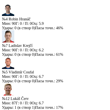
№4 Robin Hranáč
Мин:
90
Г:
0
/ П:
0
Оц:
5.9
Удары:
0
(в створ
0
)
Пасы точн.:
46%
№7 Ladislav Krejčí
Мин:
90
Г:
0
/ П:
0
Оц:
6.2
Удары:
0
(в створ
0
)
Пасы точн.:
61%
№5 Vladimír Coufal
Мин:
90
Г:
0
/ П:
0
Оц:
6.7
Удары:
0
(в створ
0
)
Пасы точн.:
29%
№12 Lukáš Červ
Мин:
87
Г:
0
/ П:
0
Оц:
6.7
Удары:
1
(в створ
1
)
Пасы точн.:
17%