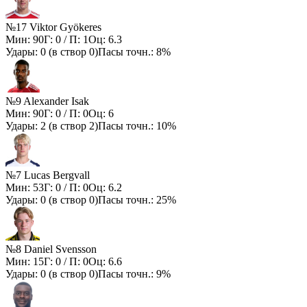
№17 Viktor Gyökeres
Мин:
90
Г:
0
/ П:
1
Оц:
6.3
Удары:
0
(в створ
0
)
Пасы точн.:
8%
№9 Alexander Isak
Мин:
90
Г:
0
/ П:
0
Оц:
6
Удары:
2
(в створ
2
)
Пасы точн.:
10%
№7 Lucas Bergvall
Мин:
53
Г:
0
/ П:
0
Оц:
6.2
Удары:
0
(в створ
0
)
Пасы точн.:
25%
№8 Daniel Svensson
Мин:
15
Г:
0
/ П:
0
Оц:
6.6
Удары:
0
(в створ
0
)
Пасы точн.:
9%