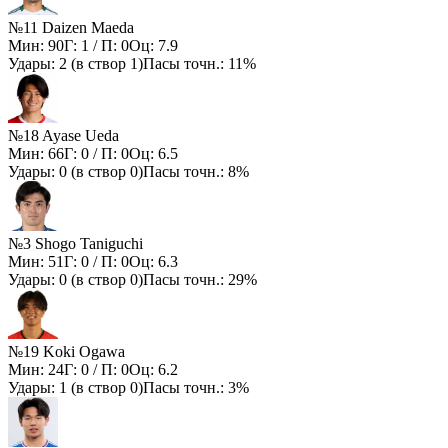
№11 Daizen Maeda
Мин:
90
Г:
1
/ П:
0
Оц:
7.9
Удары:
2
(в створ
1
)
Пасы точн.:
11%
№18 Ayase Ueda
Мин:
66
Г:
0
/ П:
0
Оц:
6.5
Удары:
0
(в створ
0
)
Пасы точн.:
8%
№3 Shogo Taniguchi
Мин:
51
Г:
0
/ П:
0
Оц:
6.3
Удары:
0
(в створ
0
)
Пасы точн.:
29%
№19 Koki Ogawa
Мин:
24
Г:
0
/ П:
0
Оц:
6.2
Удары:
1
(в створ
0
)
Пасы точн.:
3%