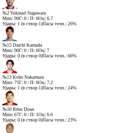
№2 Yukinari Sugawara
Мин:
90
Г:
0
/ П:
0
Оц:
6.7
Удары:
1
(в створ
1
)
Пасы точн.:
26%
№15 Daichi Kamada
Мин:
90
Г:
0
/ П:
0
Оц:
7
Удары:
0
(в створ
0
)
Пасы точн.:
66%
№13 Keito Nakamura
Мин:
75
Г:
0
/ П:
0
Оц:
7.2
Удары:
1
(в створ
1
)
Пасы точн.:
24%
№10 Ritsu Doan
Мин:
67
Г:
0
/ П:
1
Оц:
6.6
Удары:
0
(в створ
0
)
Пасы точн.:
23%