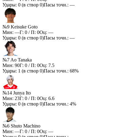
Удары:
0
(в створ
0
)
Пасы точн.:
—
№9 Keisuke Goto
Мин:
—
Г:
0
/ П:
0
Оц:
—
Удары:
0
(в створ
0
)
Пасы точн.:
—
№7 Ao Tanaka
Мин:
90
Г:
0
/ П:
0
Оц:
7.5
Удары:
1
(в створ
0
)
Пасы точн.:
68%
№14 Junya Ito
Мин:
23
Г:
0
/ П:
0
Оц:
6.6
Удары:
0
(в створ
0
)
Пасы точн.:
4%
№6 Shuto Machino
Мин:
—
Г:
0
/ П:
0
Оц:
—
Удары:
0
(в створ
0
)
Пасы точн.:
—