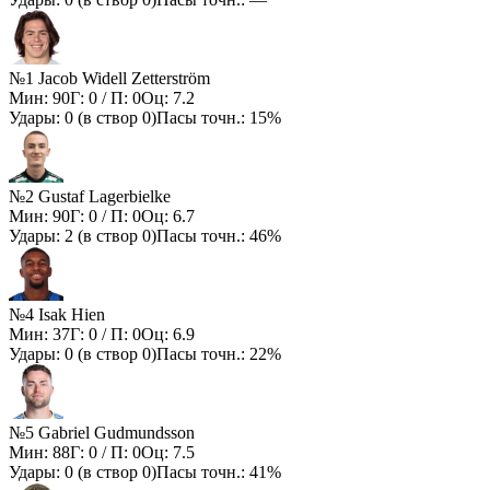
№1 Jacob Widell Zetterström
Мин:
90
Г:
0
/ П:
0
Оц:
7.2
Удары:
0
(в створ
0
)
Пасы точн.:
15%
№2 Gustaf Lagerbielke
Мин:
90
Г:
0
/ П:
0
Оц:
6.7
Удары:
2
(в створ
0
)
Пасы точн.:
46%
№4 Isak Hien
Мин:
37
Г:
0
/ П:
0
Оц:
6.9
Удары:
0
(в створ
0
)
Пасы точн.:
22%
№5 Gabriel Gudmundsson
Мин:
88
Г:
0
/ П:
0
Оц:
7.5
Удары:
0
(в створ
0
)
Пасы точн.:
41%