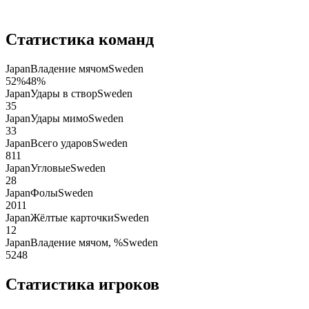
Статистика команд
Japan
Владение мячом
Sweden
52
%
48
%
Japan
Удары в створ
Sweden
3
5
Japan
Удары мимо
Sweden
3
3
Japan
Всего ударов
Sweden
8
11
Japan
Угловые
Sweden
2
8
Japan
Фолы
Sweden
20
11
Japan
Жёлтые карточки
Sweden
1
2
Japan
Владение мячом, %
Sweden
52
48
Статистика игроков