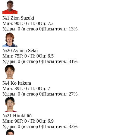
№1 Zion Suzuki
Мин:
90
Г:
0
/ П:
0
Оц:
7.2
Удары:
0
(в створ
0
)
Пасы точн.:
13%
№20 Ayumu Seko
Мин:
75
Г:
0
/ П:
0
Оц:
6.5
Удары:
0
(в створ
0
)
Пасы точн.:
31%
№4 Ko Itakura
Мин:
39
Г:
0
/ П:
0
Оц:
7
Удары:
0
(в створ
0
)
Пасы точн.:
27%
№21 Hiroki Itō
Мин:
90
Г:
0
/ П:
0
Оц:
6.9
Удары:
0
(в створ
0
)
Пасы точн.:
33%