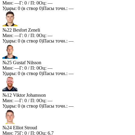
Мин:
—
Г:
0
/ П:
0
Оц:
—
Удары:
0
(в створ
0
)
Пасы точн.:
—
№22 Besfort Zeneli
Мин:
—
Г:
0
/ П:
0
Оц:
—
Удары:
0
(в створ
0
)
Пасы точн.:
—
№25 Gustaf Nilsson
Мин:
—
Г:
0
/ П:
0
Оц:
—
Удары:
0
(в створ
0
)
Пасы точн.:
—
№12 Viktor Johansson
Мин:
—
Г:
0
/ П:
0
Оц:
—
Удары:
0
(в створ
0
)
Пасы точн.:
—
№24 Elliot Stroud
Мин:
75
Г:
0
/ П:
0
Оц:
6.7