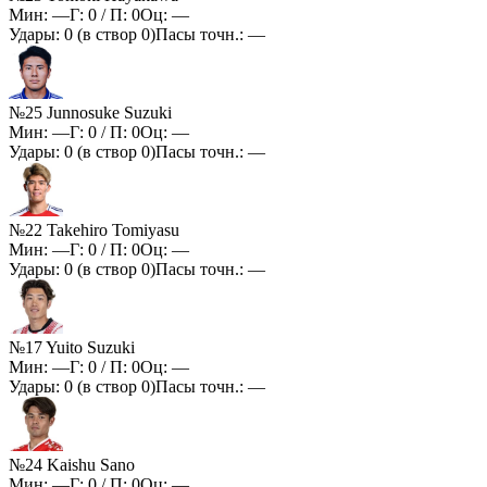
Мин:
—
Г:
0
/ П:
0
Оц:
—
Удары:
0
(в створ
0
)
Пасы точн.:
—
№25 Junnosuke Suzuki
Мин:
—
Г:
0
/ П:
0
Оц:
—
Удары:
0
(в створ
0
)
Пасы точн.:
—
№22 Takehiro Tomiyasu
Мин:
—
Г:
0
/ П:
0
Оц:
—
Удары:
0
(в створ
0
)
Пасы точн.:
—
№17 Yuito Suzuki
Мин:
—
Г:
0
/ П:
0
Оц:
—
Удары:
0
(в створ
0
)
Пасы точн.:
—
№24 Kaishu Sano
Мин:
—
Г:
0
/ П:
0
Оц:
—