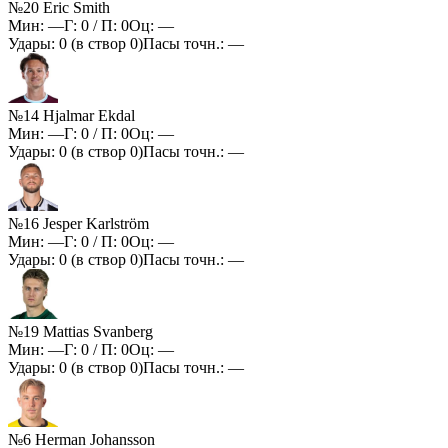
№20 Eric Smith
Мин:
—
Г:
0
/ П:
0
Оц:
—
Удары:
0
(в створ
0
)
Пасы точн.:
—
№14 Hjalmar Ekdal
Мин:
—
Г:
0
/ П:
0
Оц:
—
Удары:
0
(в створ
0
)
Пасы точн.:
—
№16 Jesper Karlström
Мин:
—
Г:
0
/ П:
0
Оц:
—
Удары:
0
(в створ
0
)
Пасы точн.:
—
№19 Mattias Svanberg
Мин:
—
Г:
0
/ П:
0
Оц:
—
Удары:
0
(в створ
0
)
Пасы точн.:
—
№6 Herman Johansson