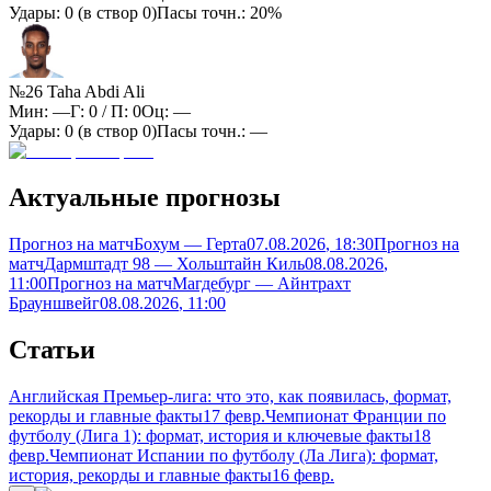
Удары:
0
(в створ
0
)
Пасы точн.:
20%
№26 Taha Abdi Ali
Мин:
—
Г:
0
/ П:
0
Оц:
—
Удары:
0
(в створ
0
)
Пасы точн.:
—
Актуальные прогнозы
Прогноз на матч
Бохум — Герта
07.08.2026
, 18:30
Прогноз на
матч
Дармштадт 98 — Хольштайн Киль
08.08.2026
,
11:00
Прогноз на матч
Магдебург — Айнтрахт
Брауншвейг
08.08.2026
, 11:00
Статьи
Английская Премьер-лига: что это, как появилась, формат,
рекорды и главные факты
17 февр.
Чемпионат Франции по
футболу (Лига 1): формат, история и ключевые факты
18
февр.
Чемпионат Испании по футболу (Ла Лига): формат,
история, рекорды и главные факты
16 февр.