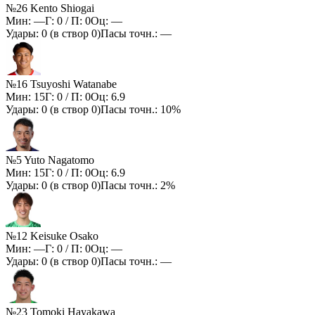
№26 Kento Shiogai
Мин:
—
Г:
0
/ П:
0
Оц:
—
Удары:
0
(в створ
0
)
Пасы точн.:
—
№16 Tsuyoshi Watanabe
Мин:
15
Г:
0
/ П:
0
Оц:
6.9
Удары:
0
(в створ
0
)
Пасы точн.:
10%
№5 Yuto Nagatomo
Мин:
15
Г:
0
/ П:
0
Оц:
6.9
Удары:
0
(в створ
0
)
Пасы точн.:
2%
№12 Keisuke Osako
Мин:
—
Г:
0
/ П:
0
Оц:
—
Удары:
0
(в створ
0
)
Пасы точн.:
—
№23 Tomoki Hayakawa