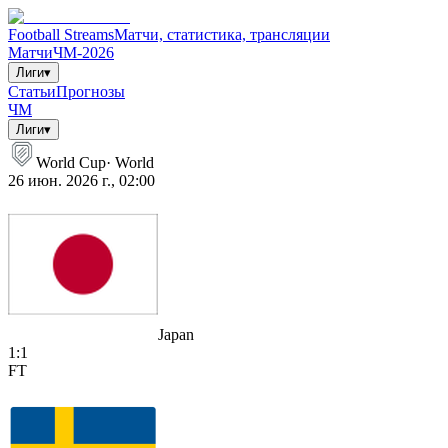
Football Streams
Матчи, статистика, трансляции
Матчи
ЧМ-2026
Лиги
▾
Статьи
Прогнозы
ЧМ
Лиги
▾
World Cup
·
World
26 июн. 2026 г., 02:00
Japan
1
:
1
FT