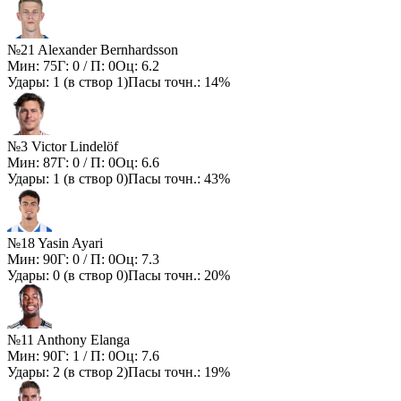
№21 Alexander Bernhardsson
Мин:
75
Г:
0
/ П:
0
Оц:
6.2
Удары:
1
(в створ
1
)
Пасы точн.:
14%
№3 Victor Lindelöf
Мин:
87
Г:
0
/ П:
0
Оц:
6.6
Удары:
1
(в створ
0
)
Пасы точн.:
43%
№18 Yasin Ayari
Мин:
90
Г:
0
/ П:
0
Оц:
7.3
Удары:
0
(в створ
0
)
Пасы точн.:
20%
№11 Anthony Elanga
Мин:
90
Г:
1
/ П:
0
Оц:
7.6
Удары:
2
(в створ
2
)
Пасы точн.:
19%