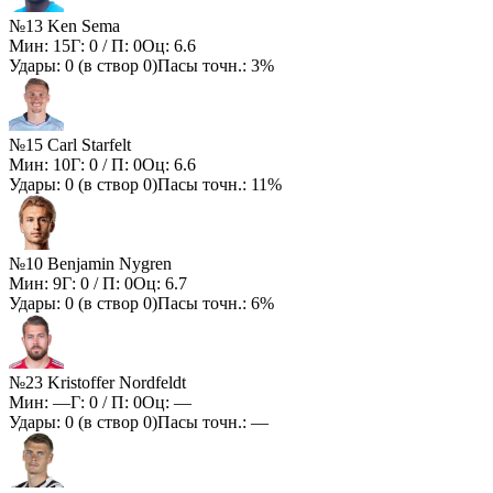
№13 Ken Sema
Мин:
15
Г:
0
/ П:
0
Оц:
6.6
Удары:
0
(в створ
0
)
Пасы точн.:
3%
№15 Carl Starfelt
Мин:
10
Г:
0
/ П:
0
Оц:
6.6
Удары:
0
(в створ
0
)
Пасы точн.:
11%
№10 Benjamin Nygren
Мин:
9
Г:
0
/ П:
0
Оц:
6.7
Удары:
0
(в створ
0
)
Пасы точн.:
6%
№23 Kristoffer Nordfeldt
Мин:
—
Г:
0
/ П:
0
Оц:
—
Удары:
0
(в створ
0
)
Пасы точн.:
—