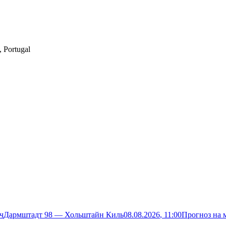
, Portugal
ч
Дармштадт 98 — Хольштайн Киль
08.08.2026
, 11:00
Прогноз на 