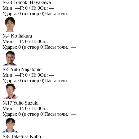
№23 Tomoki Hayakawa
Мин:
—
Г:
0
/ П:
0
Оц:
—
Удары:
0
(в створ
0
)
Пасы точн.:
—
№4 Ko Itakura
Мин:
—
Г:
0
/ П:
0
Оц:
—
Удары:
0
(в створ
0
)
Пасы точн.:
—
№5 Yuto Nagatomo
Мин:
—
Г:
0
/ П:
0
Оц:
—
Удары:
0
(в створ
0
)
Пасы точн.:
—
№17 Yuito Suzuki
Мин:
—
Г:
0
/ П:
0
Оц:
—
Удары:
0
(в створ
0
)
Пасы точн.:
—
№8 Takefusa Kubo