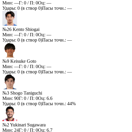
Мин:
—
Г:
0
/ П:
0
Оц:
—
Удары:
0
(в створ
0
)
Пасы точн.:
—
№26 Kento Shiogai
Мин:
—
Г:
0
/ П:
0
Оц:
—
Удары:
0
(в створ
0
)
Пасы точн.:
—
№9 Keisuke Goto
Мин:
—
Г:
0
/ П:
0
Оц:
—
Удары:
0
(в створ
0
)
Пасы точн.:
—
№3 Shogo Taniguchi
Мин:
90
Г:
0
/ П:
0
Оц:
6.6
Удары:
0
(в створ
0
)
Пасы точн.:
44%
№2 Yukinari Sugawara
Мин:
24
Г:
0
/ П:
0
Оц:
6.7