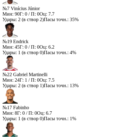
№7 Vinícius Júnior
Мин:
90
Г:
0
/ П:
0
Оц:
7.7
Удары:
2
(в створ
2
)
Пасы точн.:
35%
№19 Endrick
Мин:
45
Г:
0
/ П:
0
Оц:
6.2
Удары:
1
(в створ
0
)
Пасы точн.:
4%
№22 Gabriel Martinelli
Мин:
24
Г:
1
/ П:
0
Оц:
7.5
Удары:
2
(в створ
1
)
Пасы точн.:
13%
№17 Fabinho
Мин:
8
Г:
0
/ П:
0
Оц:
6.7
Удары:
1
(в створ
0
)
Пасы точн.:
1%