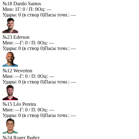
№18 Danilo Santos
Мин:
1
Г:
0
/ П:
0
Оц:
—
Удары:
0
(в створ
0
)
Пасы точн.:
—
№23 Ederson
Мин:
—
Г:
0
/ П:
0
Оц:
—
Удары:
0
(в створ
0
)
Пасы точн.:
—
№12 Weverton
Мин:
—
Г:
0
/ П:
0
Оц:
—
Удары:
0
(в створ
0
)
Пасы точн.:
—
№15 Léo Pereira
Мин:
—
Г:
0
/ П:
0
Оц:
—
Удары:
0
(в створ
0
)
Пасы точн.:
—
№24 Roger Ibañez