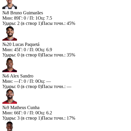
№8 Bruno Guimarães
Мин:
89
Г:
0
/ П:
1
Оц:
7.5
Удары:
2
(в створ
1
)
Пасы точн.:
45%
№20 Lucas Paquetá
Мин:
45
Г:
0
/ П:
0
Оц:
6.9
Удары:
0
(в створ
0
)
Пасы точн.:
35%
№6 Alex Sandro
Мин:
—
Г:
0
/ П:
0
Оц:
—
Удары:
0
(в створ
0
)
Пасы точн.:
—
№9 Matheus Cunha
Мин:
66
Г:
0
/ П:
0
Оц:
6.2
Удары:
3
(в створ
1
)
Пасы точн.:
17%