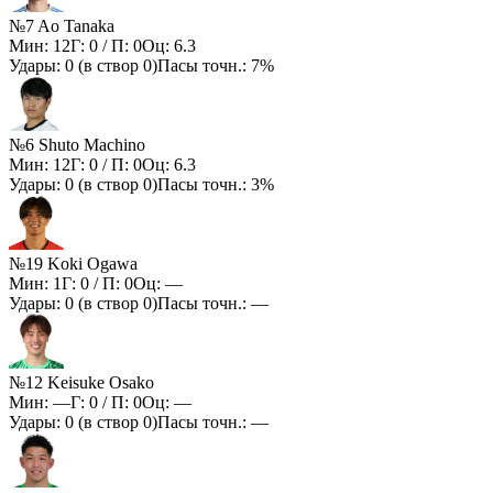
№7 Ao Tanaka
Мин:
12
Г:
0
/ П:
0
Оц:
6.3
Удары:
0
(в створ
0
)
Пасы точн.:
7%
№6 Shuto Machino
Мин:
12
Г:
0
/ П:
0
Оц:
6.3
Удары:
0
(в створ
0
)
Пасы точн.:
3%
№19 Koki Ogawa
Мин:
1
Г:
0
/ П:
0
Оц:
—
Удары:
0
(в створ
0
)
Пасы точн.:
—
№12 Keisuke Osako
Мин:
—
Г:
0
/ П:
0
Оц:
—
Удары:
0
(в створ
0
)
Пасы точн.:
—