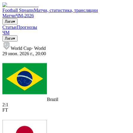
Football Streams
Матчи, статистика, трансляции
Матчи
ЧМ-2026
Лиги
▾
Статьи
Прогнозы
ЧМ
Лиги
▾
World Cup
·
World
29 июн. 2026 г., 20:00
Brazil
2
:
1
FT