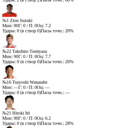
№1 Zion Suzuki
Мин:
90
Г:
0
/ П:
0
Оц:
7.2
Удары:
0
(в створ
0
)
Пасы точн.:
20%
№22 Takehiro Tomiyasu
Мин:
90
Г:
0
/ П:
0
Оц:
7.7
Удары:
0
(в створ
0
)
Пасы точн.:
26%
№16 Tsuyoshi Watanabe
Мин:
—
Г:
0
/ П:
0
Оц:
—
Удары:
0
(в створ
0
)
Пасы точн.:
—
№21 Hiroki Itō
Мин:
90
Г:
0
/ П:
0
Оц:
6.2
Удары:
0
(в створ
0
)
Пасы точн.:
28%