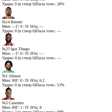
Удары:
0
(в створ
0
)
Пасы точн.:
28%
№14 Bremer
Мин:
—
Г:
0
/ П:
0
Оц:
—
Удары:
0
(в створ
0
)
Пасы точн.:
—
№25 Igor Thiago
Мин:
—
Г:
0
/ П:
0
Оц:
—
Удары:
0
(в створ
0
)
Пасы точн.:
—
№1 Alisson
Мин:
90
Г:
0
/ П:
0
Оц:
6.2
Удары:
0
(в створ
0
)
Пасы точн.:
13%
№5 Casemiro
Мин:
89
Г:
1
/ П:
0
Оц:
8
Удары:
2
(в створ
2
)
Пасы точн.:
68%