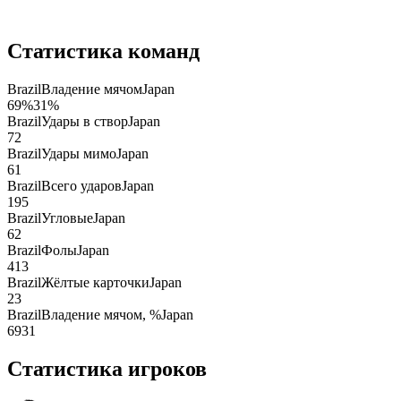
Статистика команд
Brazil
Владение мячом
Japan
69
%
31
%
Brazil
Удары в створ
Japan
7
2
Brazil
Удары мимо
Japan
6
1
Brazil
Всего ударов
Japan
19
5
Brazil
Угловые
Japan
6
2
Brazil
Фолы
Japan
4
13
Brazil
Жёлтые карточки
Japan
2
3
Brazil
Владение мячом, %
Japan
69
31
Статистика игроков