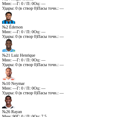
Мин:
—
Г:
0
/ П:
0
Оц:
—
Удары:
0
(в створ
0
)
Пасы точн.:
—
№2 Éderson
Мин:
—
Г:
0
/ П:
0
Оц:
—
Удары:
0
(в створ
0
)
Пасы точн.:
—
№21 Luiz Henrique
Мин:
—
Г:
0
/ П:
0
Оц:
—
Удары:
0
(в створ
0
)
Пасы точн.:
—
№10 Neymar
Мин:
—
Г:
0
/ П:
0
Оц:
—
Удары:
0
(в створ
0
)
Пасы точн.:
—
№26 Rayan
Мин:
90
Г:
0
/ П:
0
Оц:
7.5