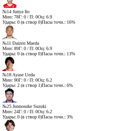
№14 Junya Ito
Мин:
78
Г:
0
/ П:
0
Оц:
6.9
Удары:
0
(в створ
0
)
Пасы точн.:
16%
№11 Daizen Maeda
Мин:
89
Г:
0
/ П:
0
Оц:
6.9
Удары:
0
(в створ
0
)
Пасы точн.:
13%
№18 Ayase Ueda
Мин:
90
Г:
0
/ П:
0
Оц:
6.2
Удары:
2
(в створ
1
)
Пасы точн.:
6%
№25 Junnosuke Suzuki
Мин:
24
Г:
0
/ П:
0
Оц:
6.2
Удары:
0
(в створ
0
)
Пасы точн.:
3%