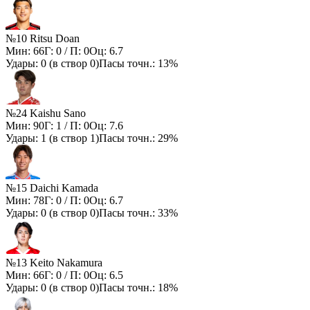
№10 Ritsu Doan
Мин:
66
Г:
0
/ П:
0
Оц:
6.7
Удары:
0
(в створ
0
)
Пасы точн.:
13%
№24 Kaishu Sano
Мин:
90
Г:
1
/ П:
0
Оц:
7.6
Удары:
1
(в створ
1
)
Пасы точн.:
29%
№15 Daichi Kamada
Мин:
78
Г:
0
/ П:
0
Оц:
6.7
Удары:
0
(в створ
0
)
Пасы точн.:
33%
№13 Keito Nakamura
Мин:
66
Г:
0
/ П:
0
Оц:
6.5
Удары:
0
(в створ
0
)
Пасы точн.:
18%