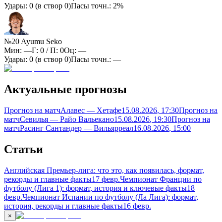
Удары:
0
(в створ
0
)
Пасы точн.:
2%
№20 Ayumu Seko
Мин:
—
Г:
0
/ П:
0
Оц:
—
Удары:
0
(в створ
0
)
Пасы точн.:
—
Актуальные прогнозы
Прогноз на матч
Алавес — Хетафе
15.08.2026
, 17:30
Прогноз на
матч
Севилья — Райо Вальекано
15.08.2026
, 19:30
Прогноз на
матч
Расинг Сантандер — Вильярреал
16.08.2026
, 15:00
Статьи
Английская Премьер-лига: что это, как появилась, формат,
рекорды и главные факты
17 февр.
Чемпионат Франции по
футболу (Лига 1): формат, история и ключевые факты
18
февр.
Чемпионат Испании по футболу (Ла Лига): формат,
история, рекорды и главные факты
16 февр.
×