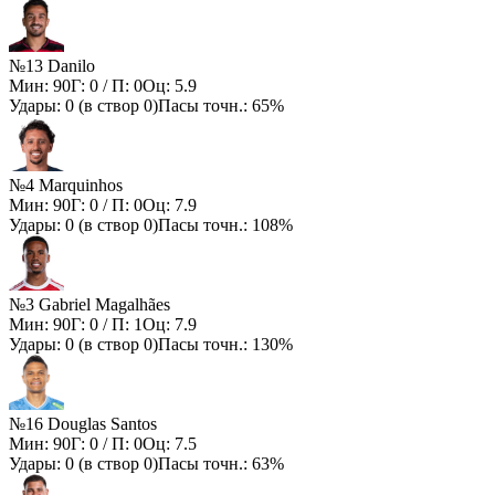
№13 Danilo
Мин:
90
Г:
0
/ П:
0
Оц:
5.9
Удары:
0
(в створ
0
)
Пасы точн.:
65%
№4 Marquinhos
Мин:
90
Г:
0
/ П:
0
Оц:
7.9
Удары:
0
(в створ
0
)
Пасы точн.:
108%
№3 Gabriel Magalhães
Мин:
90
Г:
0
/ П:
1
Оц:
7.9
Удары:
0
(в створ
0
)
Пасы точн.:
130%
№16 Douglas Santos
Мин:
90
Г:
0
/ П:
0
Оц:
7.5
Удары:
0
(в створ
0
)
Пасы точн.:
63%