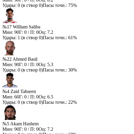
Удары:
0
(в створ
0
)
Пасы точн.:
75%
№17 William Saliba
Мин:
90
Г:
0
/ П:
0
Оц:
7.2
Удары:
1
(в створ
0
)
Пасы точн.:
61%
№22 Ahmed Basil
Мин:
90
Г:
0
/ П:
0
Оц:
5.3
Удары:
0
(в створ
0
)
Пасы точн.:
30%
№4 Zaid Tahseen
Мин:
60
Г:
0
/ П:
0
Оц:
6.5
Удары:
0
(в створ
0
)
Пасы точн.:
22%
№5 Akam Hashem
Мин:
90
Г:
0
/ П:
0
Оц:
7.2