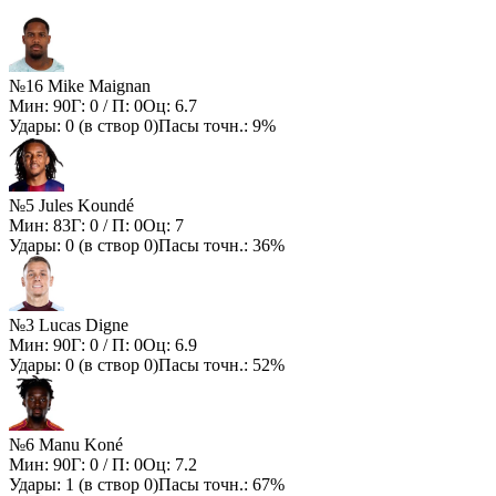
№16 Mike Maignan
Мин:
90
Г:
0
/ П:
0
Оц:
6.7
Удары:
0
(в створ
0
)
Пасы точн.:
9%
№5 Jules Koundé
Мин:
83
Г:
0
/ П:
0
Оц:
7
Удары:
0
(в створ
0
)
Пасы точн.:
36%
№3 Lucas Digne
Мин:
90
Г:
0
/ П:
0
Оц:
6.9
Удары:
0
(в створ
0
)
Пасы точн.:
52%
№6 Manu Koné
Мин:
90
Г:
0
/ П:
0
Оц:
7.2
Удары:
1
(в створ
0
)
Пасы точн.:
67%