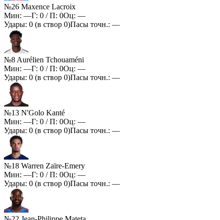
№26 Maxence Lacroix
Мин:
—
Г:
0
/ П:
0
Оц:
—
Удары:
0
(в створ
0
)
Пасы точн.:
—
№8 Aurélien Tchouaméni
Мин:
—
Г:
0
/ П:
0
Оц:
—
Удары:
0
(в створ
0
)
Пасы точн.:
—
№13 N'Golo Kanté
Мин:
—
Г:
0
/ П:
0
Оц:
—
Удары:
0
(в створ
0
)
Пасы точн.:
—
№18 Warren Zaïre-Emery
Мин:
—
Г:
0
/ П:
0
Оц:
—
Удары:
0
(в створ
0
)
Пасы точн.:
—
№22 Jean-Philippe Mateta