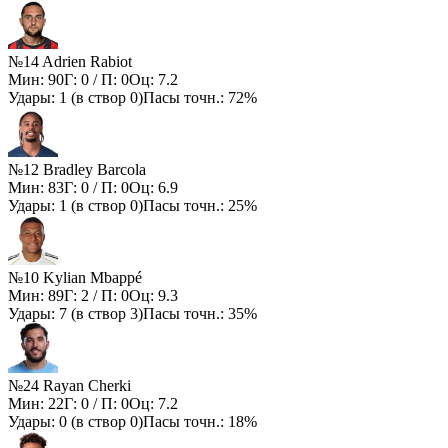
№14 Adrien Rabiot
Мин:
90
Г:
0
/ П:
0
Оц:
7.2
Удары:
1
(в створ
0
)
Пасы точн.:
72%
№12 Bradley Barcola
Мин:
83
Г:
0
/ П:
0
Оц:
6.9
Удары:
1
(в створ
0
)
Пасы точн.:
25%
№10 Kylian Mbappé
Мин:
89
Г:
2
/ П:
0
Оц:
9.3
Удары:
7
(в створ
3
)
Пасы точн.:
35%
№24 Rayan Cherki
Мин:
22
Г:
0
/ П:
0
Оц:
7.2
Удары:
0
(в створ
0
)
Пасы точн.:
18%