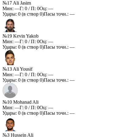
№17 Ali Jasim
Мин:
—
Г:
0
/ П:
0
Оц:
—
Удары:
0
(в створ
0
)
Пасы точн.:
—
№19 Kevin Yakob
Мин:
—
Г:
0
/ П:
0
Оц:
—
Удары:
0
(в створ
0
)
Пасы точн.:
—
№13 Ali Yousif
Мин:
—
Г:
0
/ П:
0
Оц:
—
Удары:
0
(в створ
0
)
Пасы точн.:
—
№10 Mohanad Ali
Мин:
—
Г:
0
/ П:
0
Оц:
—
Удары:
0
(в створ
0
)
Пасы точн.:
—
№3 Hussein Ali