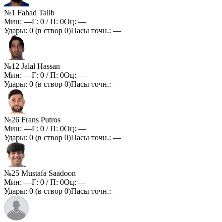
№1 Fahad Talib
Мин:
—
Г:
0
/ П:
0
Оц:
—
Удары:
0
(в створ
0
)
Пасы точн.:
—
№12 Jalal Hassan
Мин:
—
Г:
0
/ П:
0
Оц:
—
Удары:
0
(в створ
0
)
Пасы точн.:
—
№26 Frans Putros
Мин:
—
Г:
0
/ П:
0
Оц:
—
Удары:
0
(в створ
0
)
Пасы точн.:
—
№25 Mustafa Saadoon
Мин:
—
Г:
0
/ П:
0
Оц:
—
Удары:
0
(в створ
0
)
Пасы точн.:
—