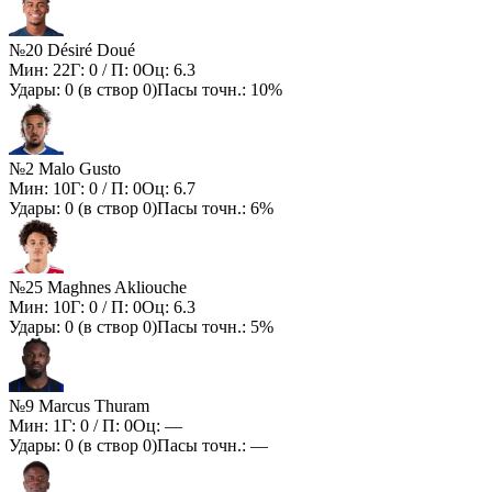
№20 Désiré Doué
Мин:
22
Г:
0
/ П:
0
Оц:
6.3
Удары:
0
(в створ
0
)
Пасы точн.:
10%
№2 Malo Gusto
Мин:
10
Г:
0
/ П:
0
Оц:
6.7
Удары:
0
(в створ
0
)
Пасы точн.:
6%
№25 Maghnes Akliouche
Мин:
10
Г:
0
/ П:
0
Оц:
6.3
Удары:
0
(в створ
0
)
Пасы точн.:
5%
№9 Marcus Thuram
Мин:
1
Г:
0
/ П:
0
Оц:
—
Удары:
0
(в створ
0
)
Пасы точн.:
—