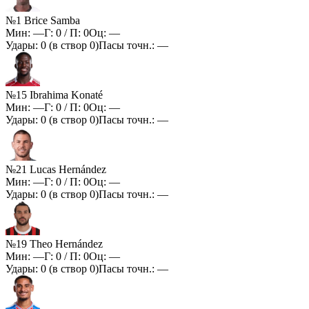
№1 Brice Samba
Мин:
—
Г:
0
/ П:
0
Оц:
—
Удары:
0
(в створ
0
)
Пасы точн.:
—
№15 Ibrahima Konaté
Мин:
—
Г:
0
/ П:
0
Оц:
—
Удары:
0
(в створ
0
)
Пасы точн.:
—
№21 Lucas Hernández
Мин:
—
Г:
0
/ П:
0
Оц:
—
Удары:
0
(в створ
0
)
Пасы точн.:
—
№19 Theo Hernández
Мин:
—
Г:
0
/ П:
0
Оц:
—
Удары:
0
(в створ
0
)
Пасы точн.:
—