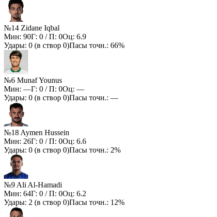
№14 Zidane Iqbal
Мин:
90
Г:
0
/ П:
0
Оц:
6.9
Удары:
0
(в створ
0
)
Пасы точн.:
66%
№6 Munaf Younus
Мин:
—
Г:
0
/ П:
0
Оц:
—
Удары:
0
(в створ
0
)
Пасы точн.:
—
№18 Aymen Hussein
Мин:
26
Г:
0
/ П:
0
Оц:
6.6
Удары:
0
(в створ
0
)
Пасы точн.:
2%
№9 Ali Al-Hamadi
Мин:
64
Г:
0
/ П:
0
Оц:
6.2
Удары:
2
(в створ
0
)
Пасы точн.:
12%