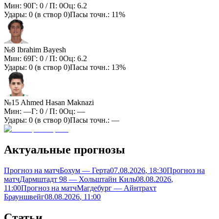
Мин:
90
Г:
0
/ П:
0
Оц:
6.2
Удары:
0
(в створ
0
)
Пасы точн.:
11%
№8 Ibrahim Bayesh
Мин:
69
Г:
0
/ П:
0
Оц:
6.2
Удары:
0
(в створ
0
)
Пасы точн.:
13%
№15 Ahmed Hasan Maknazi
Мин:
—
Г:
0
/ П:
0
Оц:
—
Удары:
0
(в створ
0
)
Пасы точн.:
—
Актуальные прогнозы
Прогноз на матч
Бохум — Герта
07.08.2026
, 18:30
Прогноз на
матч
Дармштадт 98 — Хольштайн Киль
08.08.2026
,
11:00
Прогноз на матч
Магдебург — Айнтрахт
Брауншвейг
08.08.2026
, 11:00
Статьи