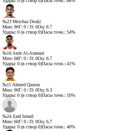
Удары:
0
(в створ
0
)
Пасы точн.:
68%
№23 Merchas Doski
Мин:
90
Г:
0
/ П:
0
Оц:
6.7
Удары:
0
(в створ
0
)
Пасы точн.:
54%
№16 Amir Al-Ammari
Мин:
68
Г:
0
/ П:
0
Оц:
6.7
Удары:
0
(в створ
0
)
Пасы точн.:
41%
№11 Ahmed Qasem
Мин:
90
Г:
0
/ П:
0
Оц:
6.3
Удары:
0
(в створ
0
)
Пасы точн.:
10%
№24 Zaid Ismail
Мин:
60
Г:
0
/ П:
0
Оц:
6.7
Удары:
0
(в створ
0
)
Пасы точн.:
40%