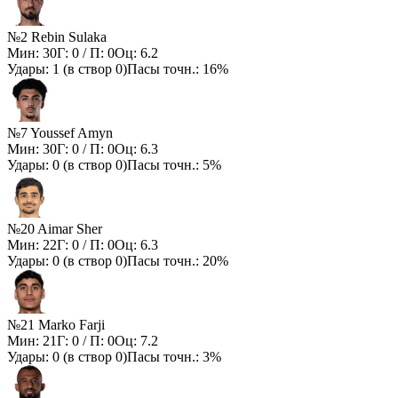
№2 Rebin Sulaka
Мин:
30
Г:
0
/ П:
0
Оц:
6.2
Удары:
1
(в створ
0
)
Пасы точн.:
16%
№7 Youssef Amyn
Мин:
30
Г:
0
/ П:
0
Оц:
6.3
Удары:
0
(в створ
0
)
Пасы точн.:
5%
№20 Aimar Sher
Мин:
22
Г:
0
/ П:
0
Оц:
6.3
Удары:
0
(в створ
0
)
Пасы точн.:
20%
№21 Marko Farji
Мин:
21
Г:
0
/ П:
0
Оц:
7.2
Удары:
0
(в створ
0
)
Пасы точн.:
3%