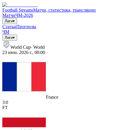
Football Streams
Матчи, статистика, трансляции
Матчи
ЧМ-2026
Лиги
▾
Статьи
Прогнозы
ЧМ
Лиги
▾
World Cup
·
World
23 июн. 2026 г., 00:00
France
3
:
0
FT