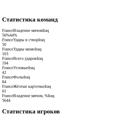
Статистика команд
France
Владение мячом
Iraq
56
%
44
%
France
Удары в створ
Iraq
5
0
France
Удары мимо
Iraq
10
3
France
Всего ударов
Iraq
19
4
France
Угловые
Iraq
4
2
France
Фолы
Iraq
8
4
France
Жёлтые карточки
Iraq
0
1
France
Владение мячом, %
Iraq
56
44
Статистика игроков