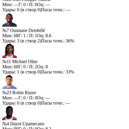
Мин:
—
Г:
0
/ П:
0
Оц:
—
Удары:
0
(в створ
0
)
Пасы точн.:
—
№7 Ousmane Dembélé
Мин:
68
Г:
1
/ П:
1
Оц:
8.6
Удары:
3
(в створ
2
)
Пасы точн.:
36%
№11 Michael Olise
Мин:
68
Г:
0
/ П:
2
Оц:
8
Удары:
1
(в створ
0
)
Пасы точн.:
33%
№23 Robin Risser
Мин:
—
Г:
0
/ П:
0
Оц:
—
Удары:
0
(в створ
0
)
Пасы точн.:
—
№4 Dayot Upamecano
Мин:
90
Г:
0
/ П:
0
Оц:
8.2