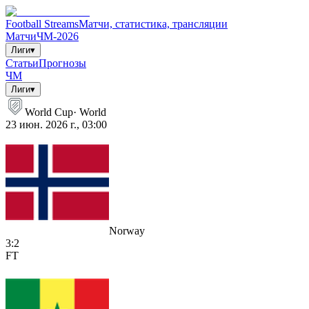
Football Streams
Матчи, статистика, трансляции
Матчи
ЧМ-2026
Лиги
▾
Статьи
Прогнозы
ЧМ
Лиги
▾
World Cup
·
World
23 июн. 2026 г., 03:00
Norway
3
:
2
FT