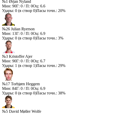
№1 Ørjan Nyland
Мин:
90
Г:
0
/ П:
0
Оц:
6.6
Удары:
0
(в створ
0
)
Пасы точн.:
20%
№26 Julian Ryerson
Мин:
13
Г:
0
/ П:
0
Оц:
6.9
Удары:
0
(в створ
0
)
Пасы точн.:
3%
№3 Kristoffer Ajer
Мин:
90
Г:
0
/ П:
0
Оц:
6.7
Удары:
1
(в створ
1
)
Пасы точн.:
29%
№17 Torbjørn Heggem
Мин:
84
Г:
0
/ П:
0
Оц:
6.9
Удары:
0
(в створ
0
)
Пасы точн.:
38%
№5 David Møller Wolfe