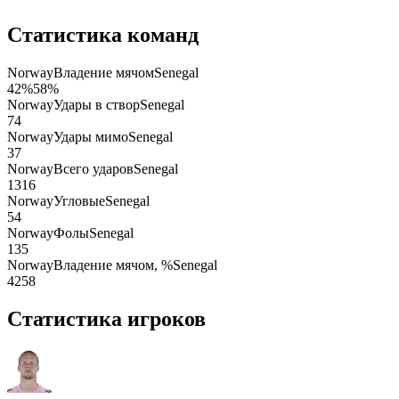
Статистика команд
Norway
Владение мячом
Senegal
42
%
58
%
Norway
Удары в створ
Senegal
7
4
Norway
Удары мимо
Senegal
3
7
Norway
Всего ударов
Senegal
13
16
Norway
Угловые
Senegal
5
4
Norway
Фолы
Senegal
13
5
Norway
Владение мячом, %
Senegal
42
58
Статистика игроков