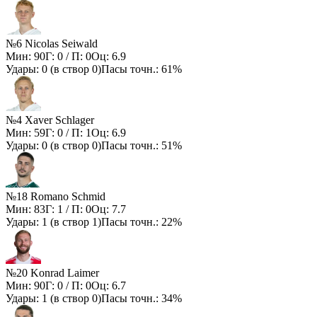
№6 Nicolas Seiwald
Мин:
90
Г:
0
/ П:
0
Оц:
6.9
Удары:
0
(в створ
0
)
Пасы точн.:
61%
№4 Xaver Schlager
Мин:
59
Г:
0
/ П:
1
Оц:
6.9
Удары:
0
(в створ
0
)
Пасы точн.:
51%
№18 Romano Schmid
Мин:
83
Г:
1
/ П:
0
Оц:
7.7
Удары:
1
(в створ
1
)
Пасы точн.:
22%
№20 Konrad Laimer
Мин:
90
Г:
0
/ П:
0
Оц:
6.7
Удары:
1
(в створ
0
)
Пасы точн.:
34%