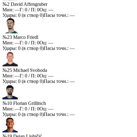
№2 David Affengruber
Мин:
—
Г:
0
/ П:
0
Оц:
—
Удары:
0
(в створ
0
)
Пасы точн.:
—
№23 Marco Friedl
Мин:
—
Г:
0
/ П:
0
Оц:
—
Удары:
0
(в створ
0
)
Пасы точн.:
—
№25 Michael Svoboda
Мин:
—
Г:
0
/ П:
0
Оц:
—
Удары:
0
(в створ
0
)
Пасы точн.:
—
№10 Florian Grillitsch
Мин:
—
Г:
0
/ П:
0
Оц:
—
Удары:
0
(в створ
0
)
Пасы точн.:
—
№19 Dejan Ljubičić