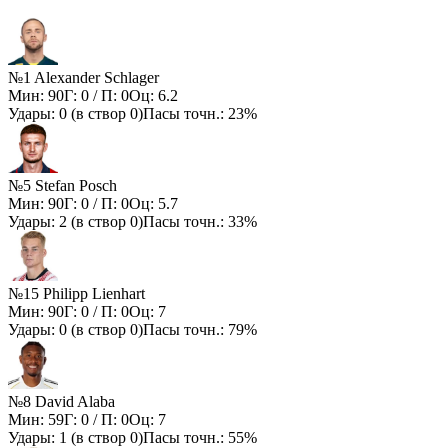
№1 Alexander Schlager
Мин:
90
Г:
0
/ П:
0
Оц:
6.2
Удары:
0
(в створ
0
)
Пасы точн.:
23%
№5 Stefan Posch
Мин:
90
Г:
0
/ П:
0
Оц:
5.7
Удары:
2
(в створ
0
)
Пасы точн.:
33%
№15 Philipp Lienhart
Мин:
90
Г:
0
/ П:
0
Оц:
7
Удары:
0
(в створ
0
)
Пасы точн.:
79%
№8 David Alaba
Мин:
59
Г:
0
/ П:
0
Оц:
7
Удары:
1
(в створ
0
)
Пасы точн.:
55%