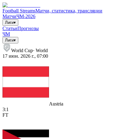
Football Streams
Матчи, статистика, трансляции
Матчи
ЧМ-2026
Лиги
▾
Статьи
Прогнозы
ЧМ
Лиги
▾
World Cup
·
World
17 июн. 2026 г., 07:00
Austria
3
:
1
FT