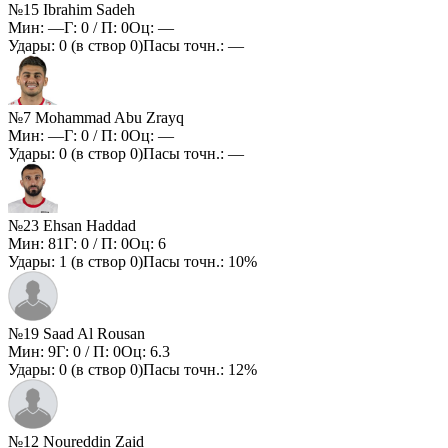
№15 Ibrahim Sadeh
Мин:
—
Г:
0
/ П:
0
Оц:
—
Удары:
0
(в створ
0
)
Пасы точн.:
—
№7 Mohammad Abu Zrayq
Мин:
—
Г:
0
/ П:
0
Оц:
—
Удары:
0
(в створ
0
)
Пасы точн.:
—
№23 Ehsan Haddad
Мин:
81
Г:
0
/ П:
0
Оц:
6
Удары:
1
(в створ
0
)
Пасы точн.:
10%
№19 Saad Al Rousan
Мин:
9
Г:
0
/ П:
0
Оц:
6.3
Удары:
0
(в створ
0
)
Пасы точн.:
12%
№12 Noureddin Zaid