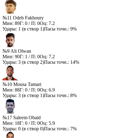
№11 Odeh Fakhoury
Мин:
89
Г:
0
/ П:
0
Оц:
7.2
Удары:
1
(в створ
1
)
Пасы точн.:
9%
№9 Ali Olwan
Мин:
90
Г:
1
/ П:
0
Оц:
7.2
Удары:
3
(в створ
2
)
Пасы точн.:
14%
№10 Mousa Tamari
Мин:
88
Г:
0
/ П:
0
Оц:
6.9
Удары:
3
(в створ
1
)
Пасы точн.:
8%
№17 Saleem Obaid
Мин:
18
Г:
0
/ П:
0
Оц:
5.9
Удары:
0
(в створ
0
)
Пасы точн.:
7%