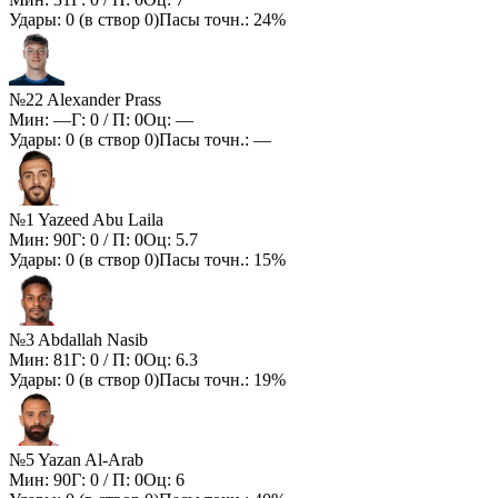
Удары:
0
(в створ
0
)
Пасы точн.:
24%
№22 Alexander Prass
Мин:
—
Г:
0
/ П:
0
Оц:
—
Удары:
0
(в створ
0
)
Пасы точн.:
—
№1 Yazeed Abu Laila
Мин:
90
Г:
0
/ П:
0
Оц:
5.7
Удары:
0
(в створ
0
)
Пасы точн.:
15%
№3 Abdallah Nasib
Мин:
81
Г:
0
/ П:
0
Оц:
6.3
Удары:
0
(в створ
0
)
Пасы точн.:
19%
№5 Yazan Al-Arab
Мин:
90
Г:
0
/ П:
0
Оц:
6