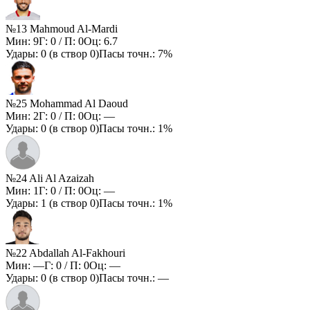
№13 Mahmoud Al-Mardi
Мин:
9
Г:
0
/ П:
0
Оц:
6.7
Удары:
0
(в створ
0
)
Пасы точн.:
7%
№25 Mohammad Al Daoud
Мин:
2
Г:
0
/ П:
0
Оц:
—
Удары:
0
(в створ
0
)
Пасы точн.:
1%
№24 Ali Al Azaizah
Мин:
1
Г:
0
/ П:
0
Оц:
—
Удары:
1
(в створ
0
)
Пасы точн.:
1%
№22 Abdallah Al-Fakhouri
Мин:
—
Г:
0
/ П:
0
Оц:
—
Удары:
0
(в створ
0
)
Пасы точн.:
—