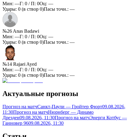
Мин:
—
Г:
0
/ П:
0
Оц:
—
Удары:
0
(в створ
0
)
Пасы точн.:
—
№26 Anas Badawi
Мин:
—
Г:
0
/ П:
0
Оц:
—
Удары:
0
(в створ
0
)
Пасы точн.:
—
№14 Rajaei Ayed
Мин:
—
Г:
0
/ П:
0
Оц:
—
Удары:
0
(в створ
0
)
Пасы точн.:
—
Актуальные прогнозы
Прогноз на матч
Санкт-Паули — Гройтер Фюрт
09.08.2026
,
11:30
Прогноз на матч
Нюрнберг — Динамо
Дрезден
09.08.2026
, 11:30
Прогноз на матч
Энерги Котбус —
Ганновер 96
09.08.2026
, 11:30
Статьи