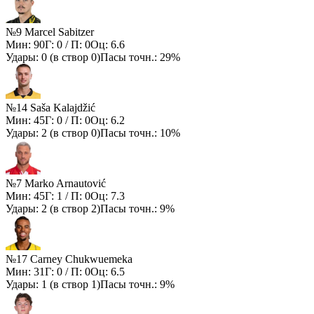
№9 Marcel Sabitzer
Мин:
90
Г:
0
/ П:
0
Оц:
6.6
Удары:
0
(в створ
0
)
Пасы точн.:
29%
№14 Saša Kalajdžić
Мин:
45
Г:
0
/ П:
0
Оц:
6.2
Удары:
2
(в створ
0
)
Пасы точн.:
10%
№7 Marko Arnautović
Мин:
45
Г:
1
/ П:
0
Оц:
7.3
Удары:
2
(в створ
2
)
Пасы точн.:
9%
№17 Carney Chukwuemeka
Мин:
31
Г:
0
/ П:
0
Оц:
6.5
Удары:
1
(в створ
1
)
Пасы точн.:
9%