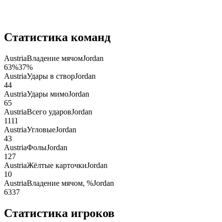
Статистика команд
Austria
Владение мячом
Jordan
63
%
37
%
Austria
Удары в створ
Jordan
4
4
Austria
Удары мимо
Jordan
6
5
Austria
Всего ударов
Jordan
11
11
Austria
Угловые
Jordan
4
3
Austria
Фолы
Jordan
12
7
Austria
Жёлтые карточки
Jordan
1
0
Austria
Владение мячом, %
Jordan
63
37
Статистика игроков