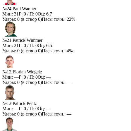
№24 Paul Wanner
Мин:
31
Г:
0
/ П:
0
Оц:
6.7
Удары:
0
(в створ
0
)
Пасы точн.:
22%
№21 Patrick Wimmer
Мин:
21
Г:
0
/ П:
0
Оц:
6.5
Удары:
0
(в створ
0
)
Пасы точн.:
4%
№12 Florian Wiegele
Мин:
—
Г:
0
/ П:
0
Оц:
—
Удары:
0
(в створ
0
)
Пасы точн.:
—
№13 Patrick Pentz
Мин:
—
Г:
0
/ П:
0
Оц:
—
Удары:
0
(в створ
0
)
Пасы точн.:
—