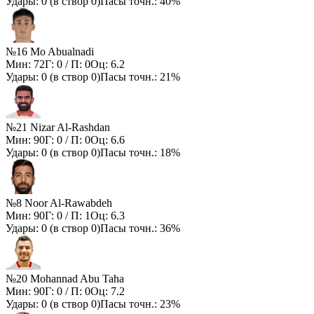
Удары:
0
(в створ
0
)
Пасы точн.:
40%
№16 Mo Abualnadi
Мин:
72
Г:
0
/ П:
0
Оц:
6.2
Удары:
0
(в створ
0
)
Пасы точн.:
21%
№21 Nizar Al-Rashdan
Мин:
90
Г:
0
/ П:
0
Оц:
6.6
Удары:
0
(в створ
0
)
Пасы точн.:
18%
№8 Noor Al-Rawabdeh
Мин:
90
Г:
0
/ П:
1
Оц:
6.3
Удары:
0
(в створ
0
)
Пасы точн.:
36%
№20 Mohannad Abu Taha
Мин:
90
Г:
0
/ П:
0
Оц:
7.2
Удары:
0
(в створ
0
)
Пасы точн.:
23%