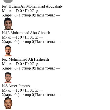
№4 Husam Ali Mohammad Abudahab
Мин:
—
Г:
0
/ П:
0
Оц:
—
Удары:
0
(в створ
0
)
Пасы точн.:
—
№18 Mohammad Abu Ghoush
Мин:
—
Г:
0
/ П:
0
Оц:
—
Удары:
0
(в створ
0
)
Пасы точн.:
—
№2 Mohammad Ali Hasheesh
Мин:
—
Г:
0
/ П:
0
Оц:
—
Удары:
0
(в створ
0
)
Пасы точн.:
—
№6 Amer Jamous
Мин:
—
Г:
0
/ П:
0
Оц:
—
Удары:
0
(в створ
0
)
Пасы точн.:
—