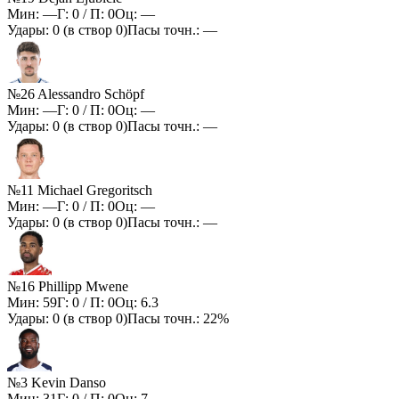
Мин:
—
Г:
0
/ П:
0
Оц:
—
Удары:
0
(в створ
0
)
Пасы точн.:
—
№26 Alessandro Schöpf
Мин:
—
Г:
0
/ П:
0
Оц:
—
Удары:
0
(в створ
0
)
Пасы точн.:
—
№11 Michael Gregoritsch
Мин:
—
Г:
0
/ П:
0
Оц:
—
Удары:
0
(в створ
0
)
Пасы точн.:
—
№16 Phillipp Mwene
Мин:
59
Г:
0
/ П:
0
Оц:
6.3
Удары:
0
(в створ
0
)
Пасы точн.:
22%
№3 Kevin Danso
Мин:
31
Г:
0
/ П:
0
Оц:
7