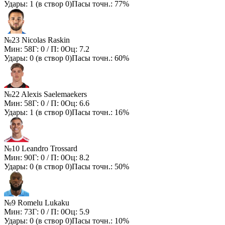
Удары:
1
(в створ
0
)
Пасы точн.:
77%
№23 Nicolas Raskin
Мин:
58
Г:
0
/ П:
0
Оц:
7.2
Удары:
0
(в створ
0
)
Пасы точн.:
60%
№22 Alexis Saelemaekers
Мин:
58
Г:
0
/ П:
0
Оц:
6.6
Удары:
1
(в створ
0
)
Пасы точн.:
16%
№10 Leandro Trossard
Мин:
90
Г:
0
/ П:
0
Оц:
8.2
Удары:
0
(в створ
0
)
Пасы точн.:
50%
№9 Romelu Lukaku
Мин:
73
Г:
0
/ П:
0
Оц:
5.9
Удары:
0
(в створ
0
)
Пасы точн.:
10%