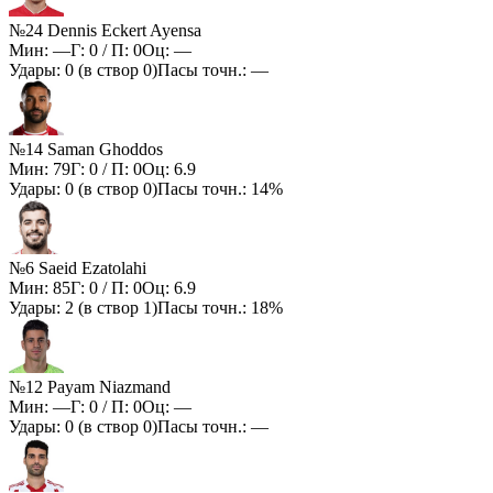
№24 Dennis Eckert Ayensa
Мин:
—
Г:
0
/ П:
0
Оц:
—
Удары:
0
(в створ
0
)
Пасы точн.:
—
№14 Saman Ghoddos
Мин:
79
Г:
0
/ П:
0
Оц:
6.9
Удары:
0
(в створ
0
)
Пасы точн.:
14%
№6 Saeid Ezatolahi
Мин:
85
Г:
0
/ П:
0
Оц:
6.9
Удары:
2
(в створ
1
)
Пасы точн.:
18%
№12 Payam Niazmand
Мин:
—
Г:
0
/ П:
0
Оц:
—
Удары:
0
(в створ
0
)
Пасы точн.:
—