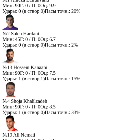
Мин:
90
Г:
0
/ П:
0
Оц:
9.9
Удары:
0
(в створ
0
)
Пасы точн.:
20%
№2 Saleh Hardani
Мин:
45
Г:
0
/ П:
0
Оц:
6.7
Удары:
0
(в створ
0
)
Пасы точн.:
2%
№13 Hossein Kanaani
Мин:
90
Г:
0
/ П:
0
Оц:
7.5
Удары:
1
(в створ
1
)
Пасы точн.:
15%
№4 Shoja Khalilzadeh
Мин:
90
Г:
0
/ П:
0
Оц:
8.5
Удары:
1
(в створ
0
)
Пасы точн.:
33%
№19 Ali Nemati