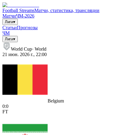
Football Streams
Матчи, статистика, трансляции
Матчи
ЧМ-2026
Лиги
▾
Статьи
Прогнозы
ЧМ
Лиги
▾
World Cup
·
World
21 июн. 2026 г., 22:00
Belgium
0
:
0
FT