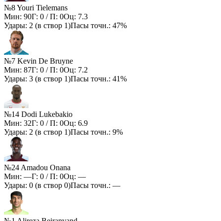
№8 Youri Tielemans
Мин:
90
Г:
0
/ П:
0
Оц:
7.3
Удары:
2
(в створ
1
)
Пасы точн.:
47%
№7 Kevin De Bruyne
Мин:
87
Г:
0
/ П:
0
Оц:
7.2
Удары:
3
(в створ
1
)
Пасы точн.:
41%
№14 Dodi Lukebakio
Мин:
32
Г:
0
/ П:
0
Оц:
6.9
Удары:
2
(в створ
1
)
Пасы точн.:
9%
№24 Amadou Onana
Мин:
—
Г:
0
/ П:
0
Оц:
—
Удары:
0
(в створ
0
)
Пасы точн.:
—
№1 Alireza Beiranvand