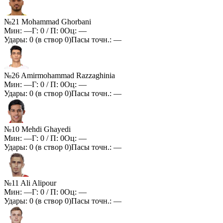
№21 Mohammad Ghorbani
Мин:
—
Г:
0
/ П:
0
Оц:
—
Удары:
0
(в створ
0
)
Пасы точн.:
—
№26 Amirmohammad Razzaghinia
Мин:
—
Г:
0
/ П:
0
Оц:
—
Удары:
0
(в створ
0
)
Пасы точн.:
—
№10 Mehdi Ghayedi
Мин:
—
Г:
0
/ П:
0
Оц:
—
Удары:
0
(в створ
0
)
Пасы точн.:
—
№11 Ali Alipour
Мин:
—
Г:
0
/ П:
0
Оц:
—
Удары:
0
(в створ
0
)
Пасы точн.:
—