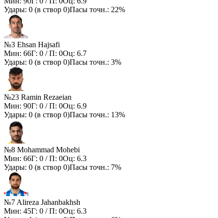
Мин:
90
Г:
0
/ П:
0
Оц:
6.9
Удары:
0
(в створ
0
)
Пасы точн.:
22%
№3 Ehsan Hajsafi
Мин:
66
Г:
0
/ П:
0
Оц:
6.7
Удары:
0
(в створ
0
)
Пасы точн.:
3%
№23 Ramin Rezaeian
Мин:
90
Г:
0
/ П:
0
Оц:
6.9
Удары:
0
(в створ
0
)
Пасы точн.:
13%
№8 Mohammad Mohebi
Мин:
66
Г:
0
/ П:
0
Оц:
6.3
Удары:
0
(в створ
0
)
Пасы точн.:
7%
№7 Alireza Jahanbakhsh
Мин:
45
Г:
0
/ П:
0
Оц:
6.3