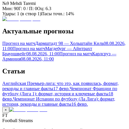
№9 Mehdi Taremi
Мин:
90
Г:
0
/ П:
0
Оц:
6.3
Удары:
1
(в створ
1
)
Пасы точн.:
14%
Актуальные прогнозы
Прогноз на матч
Дармштадт 98 — Хольштайн Киль
08.08.2026
,
11:00
Прогноз на матч
Магдебург — Айнтрахт
Брауншвейг
08.08.2026
, 11:00
Прогноз на матч
Карлсруэ —
Арминия
08.08.2026
, 11:00
Статьи
Английская Премьер-лига: что это, как появилась, формат,
рекорды и главные факты
17 февр.
Чемпионат Франции по
футболу (Лига 1): формат, история и ключевые факты
18
февр.
Чемпионат Испании по футболу (Ла Лига): формат,
история, рекорды и главные факты
16 февр.
×
FT
Football Streams