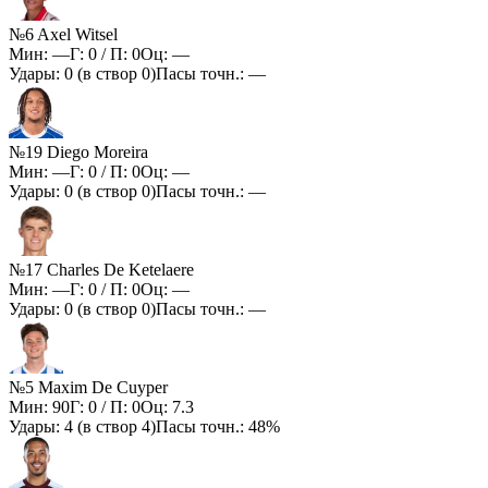
№6 Axel Witsel
Мин:
—
Г:
0
/ П:
0
Оц:
—
Удары:
0
(в створ
0
)
Пасы точн.:
—
№19 Diego Moreira
Мин:
—
Г:
0
/ П:
0
Оц:
—
Удары:
0
(в створ
0
)
Пасы точн.:
—
№17 Charles De Ketelaere
Мин:
—
Г:
0
/ П:
0
Оц:
—
Удары:
0
(в створ
0
)
Пасы точн.:
—
№5 Maxim De Cuyper
Мин:
90
Г:
0
/ П:
0
Оц:
7.3
Удары:
4
(в створ
4
)
Пасы точн.:
48%