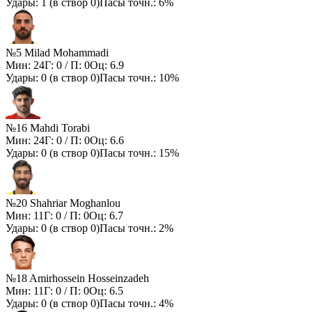
Удары:
1
(в створ
0
)
Пасы точн.:
6%
№5 Milad Mohammadi
Мин:
24
Г:
0
/ П:
0
Оц:
6.9
Удары:
0
(в створ
0
)
Пасы точн.:
10%
№16 Mahdi Torabi
Мин:
24
Г:
0
/ П:
0
Оц:
6.6
Удары:
0
(в створ
0
)
Пасы точн.:
15%
№20 Shahriar Moghanlou
Мин:
11
Г:
0
/ П:
0
Оц:
6.7
Удары:
0
(в створ
0
)
Пасы точн.:
2%
№18 Amirhossein Hosseinzadeh
Мин:
11
Г:
0
/ П:
0
Оц:
6.5
Удары:
0
(в створ
0
)
Пасы точн.:
4%