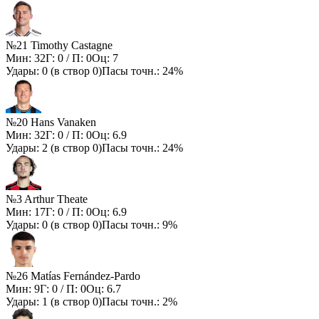
№21 Timothy Castagne
Мин:
32
Г:
0
/ П:
0
Оц:
7
Удары:
0
(в створ
0
)
Пасы точн.:
24%
№20 Hans Vanaken
Мин:
32
Г:
0
/ П:
0
Оц:
6.9
Удары:
2
(в створ
0
)
Пасы точн.:
24%
№3 Arthur Theate
Мин:
17
Г:
0
/ П:
0
Оц:
6.9
Удары:
0
(в створ
0
)
Пасы точн.:
9%
№26 Matías Fernández-Pardo
Мин:
9
Г:
0
/ П:
0
Оц:
6.7
Удары:
1
(в створ
0
)
Пасы точн.:
2%