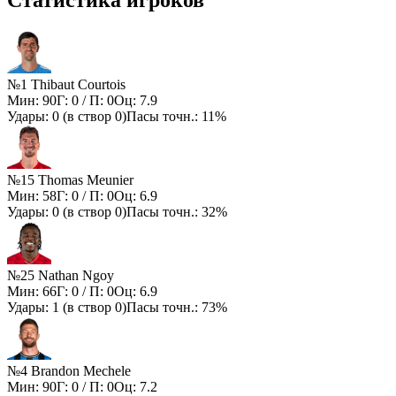
№1 Thibaut Courtois
Мин:
90
Г:
0
/ П:
0
Оц:
7.9
Удары:
0
(в створ
0
)
Пасы точн.:
11%
№15 Thomas Meunier
Мин:
58
Г:
0
/ П:
0
Оц:
6.9
Удары:
0
(в створ
0
)
Пасы точн.:
32%
№25 Nathan Ngoy
Мин:
66
Г:
0
/ П:
0
Оц:
6.9
Удары:
1
(в створ
0
)
Пасы точн.:
73%
№4 Brandon Mechele
Мин:
90
Г:
0
/ П:
0
Оц:
7.2