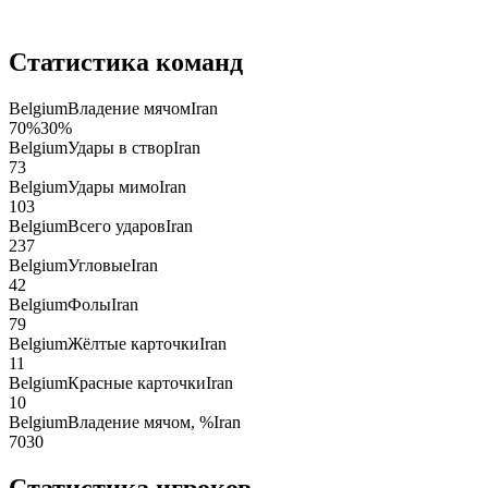
Статистика команд
Belgium
Владение мячом
Iran
70
%
30
%
Belgium
Удары в створ
Iran
7
3
Belgium
Удары мимо
Iran
10
3
Belgium
Всего ударов
Iran
23
7
Belgium
Угловые
Iran
4
2
Belgium
Фолы
Iran
7
9
Belgium
Жёлтые карточки
Iran
1
1
Belgium
Красные карточки
Iran
1
0
Belgium
Владение мячом, %
Iran
70
30
Статистика игроков