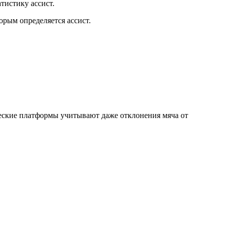
атистику ассист.
орым определяется ассист.
ческие платформы учитывают даже отклонения мяча от