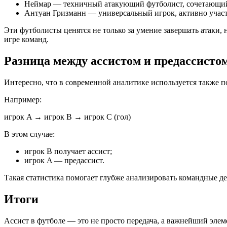
Неймар — техничный атакующий футболист, сочетающий
Антуан Гризманн — универсальный игрок, активно участ
Эти футболисты ценятся не только за умение завершать атаки,
игре команд.
Разница между ассистом и предассисто
Интересно, что в современной аналитике используется также по
Например:
игрок A → игрок B → игрок C (гол)
В этом случае:
игрок B получает ассист;
игрок A — предассист.
Такая статистика помогает глубже анализировать командные де
Итоги
Ассист в футболе — это не просто передача, а важнейший эле