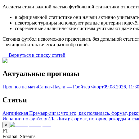
Ассисты стали важной частью футбольной статистики относит
в официальной статистике они начали активно учитывать
некоторые турниры используют разные критерии подсчёт
современные аналитические системы учитывают даже ож
Сегодня футбол невозможно представить без детальной статист
зрелищной и тактически разнообразной.
← Вернуться к списку статей
Актуальные прогнозы
Прогноз на матч
Санкт-Паули — Гройтер Фюрт
09.08.2026
, 11:3
Статьи
Английская Премьер-лига: что это, как появилась, формат, рек
Испании по футболу (Ла Лига): формат, история, рекорды и гл
×
FT
Football Streams