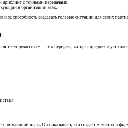
 дриблинг с точными передачами;
вующий в организации атак.
 но и за способность создавать голевые ситуации для своих па
м
нятие «предассист» — это передача, которая предшествует голев
йствия.
мент командной игры. Он показывает, кто создаёт моменты и ф