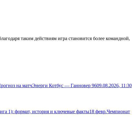
благодаря таким действиям игра становится более командной,
рогноз на матч
Энерги Котбус — Ганновер 96
09.08.2026
, 11:30
га 1): формат, история и ключевые факты
18 февр.
Чемпионат