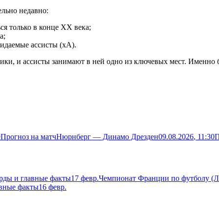
ельно недавно:
ся только в конце XX века;
а;
идаемые ассисты (xA).
ики, и ассисты занимают в ней одно из ключевых мест. Именно 
0
Прогноз на матч
Нюрнберг — Динамо Дрезден
09.08.2026
, 11:30
П
орды и главные факты
17 февр.
Чемпионат Франции по футболу (Ли
авные факты
16 февр.