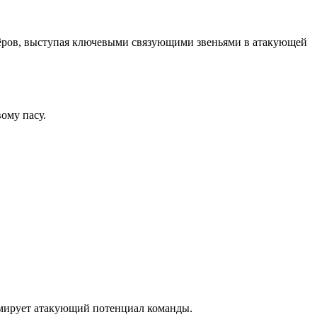
ртнёров, выступая ключевыми связующими звеньями в атакующей
ому пасу.
ормирует атакующий потенциал команды.