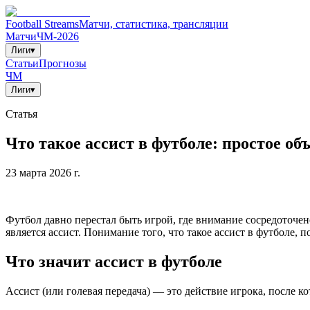
Football Streams
Матчи, статистика, трансляции
Матчи
ЧМ-2026
Лиги
▾
Статьи
Прогнозы
ЧМ
Лиги
▾
Статья
Что такое ассист в футболе: простое об
23 марта 2026 г.
Футбол давно перестал быть игрой, где внимание сосредоточен
является ассист. Понимание того, что такое ассист в футболе, 
Что значит ассист в футболе
Ассист (или голевая передача) — это действие игрока, после к