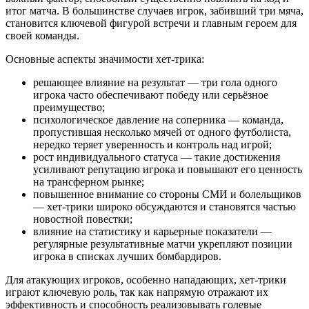
итог матча. В большинстве случаев игрок, забивший три мяча,
становится ключевой фигурой встречи и главным героем для
своей команды.
Основные аспекты значимости хет-трика:
решающее влияние на результат — три гола одного
игрока часто обеспечивают победу или серьёзное
преимущество;
психологическое давление на соперника — команда,
пропустившая несколько мячей от одного футболиста,
нередко теряет уверенность и контроль над игрой;
рост индивидуального статуса — такие достижения
усиливают репутацию игрока и повышают его ценность
на трансферном рынке;
повышенное внимание со стороны СМИ и болельщиков
— хет-трики широко обсуждаются и становятся частью
новостной повестки;
влияние на статистику и карьерные показатели —
регулярные результативные матчи укрепляют позиции
игрока в списках лучших бомбардиров.
Для атакующих игроков, особенно нападающих, хет-трики
играют ключевую роль, так как напрямую отражают их
эффективность и способность реализовывать голевые