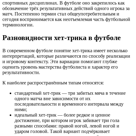
спортивных дисциплинах. В футболе оно закрепилось как
обозначение трёх результативных действий одного игрока за
матч. Постепенно термин стал общеупотребительным и
сегодня воспринимается как неотъемлемая часть футбольной
терминологии.
Разновидности хет-трика в футболе
В современном футболе понятие хет-трика имеет несколько
интерпретаций, которые различаются по способу реализации
и игровому контексту. Эти вариации помогают глубже
оценить уровень мастерства футболиста и характер его
результативности.
К наиболее распространённым типам относятся:
стандартный хет-трик — три забитых мяча в течение
одного матча вне зависимости от их
последовательности и временного интервала между
ними;
идеальный хет-трик — более редкое и ценное
достижение, при котором игрок забивает три гола
разными способами: правой ногой, левой ногой и
ударом головой. Такой вариант подчёркивает