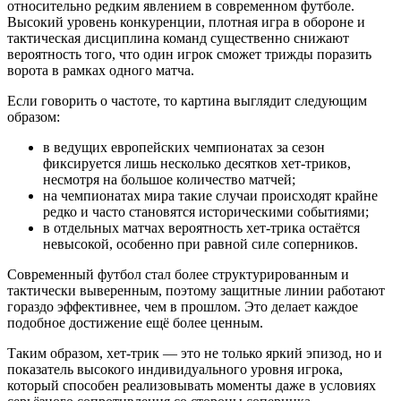
относительно редким явлением в современном футболе.
Высокий уровень конкуренции, плотная игра в обороне и
тактическая дисциплина команд существенно снижают
вероятность того, что один игрок сможет трижды поразить
ворота в рамках одного матча.
Если говорить о частоте, то картина выглядит следующим
образом:
в ведущих европейских чемпионатах за сезон
фиксируется лишь несколько десятков хет-триков,
несмотря на большое количество матчей;
на чемпионатах мира такие случаи происходят крайне
редко и часто становятся историческими событиями;
в отдельных матчах вероятность хет-трика остаётся
невысокой, особенно при равной силе соперников.
Современный футбол стал более структурированным и
тактически выверенным, поэтому защитные линии работают
гораздо эффективнее, чем в прошлом. Это делает каждое
подобное достижение ещё более ценным.
Таким образом, хет-трик — это не только яркий эпизод, но и
показатель высокого индивидуального уровня игрока,
который способен реализовывать моменты даже в условиях