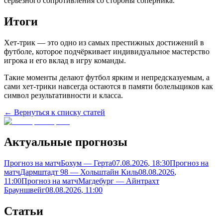
серьёзного сопротивления со стороны соперника.
Итоги
Хет-трик — это одно из самых престижных достижений в
футболе, которое подчёркивает индивидуальное мастерство
игрока и его вклад в игру команды.
Такие моменты делают футбол ярким и непредсказуемым, а
сами хет-трики навсегда остаются в памяти болельщиков как
символ результативности и класса.
← Вернуться к списку статей
Актуальные прогнозы
Прогноз на матч
Бохум — Герта
07.08.2026
, 18:30
Прогноз на
матч
Дармштадт 98 — Хольштайн Киль
08.08.2026
,
11:00
Прогноз на матч
Магдебург — Айнтрахт
Брауншвейг
08.08.2026
, 11:00
Статьи