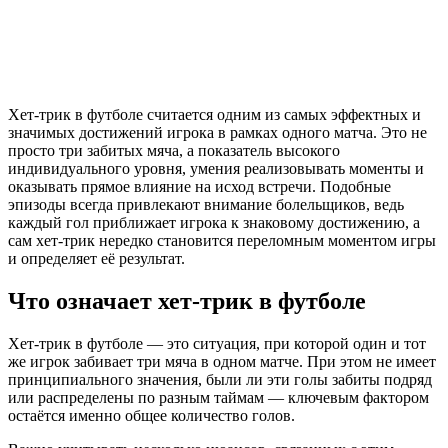
Хет-трик в футболе считается одним из самых эффектных и
значимых достижений игрока в рамках одного матча. Это не
просто три забитых мяча, а показатель высокого
индивидуального уровня, умения реализовывать моменты и
оказывать прямое влияние на исход встречи. Подобные
эпизоды всегда привлекают внимание болельщиков, ведь
каждый гол приближает игрока к знаковому достижению, а
сам хет-трик нередко становится переломным моментом игры
и определяет её результат.
Что означает хет-трик в футболе
Хет-трик в футболе — это ситуация, при которой один и тот
же игрок забивает три мяча в одном матче. При этом не имеет
принципиального значения, были ли эти голы забиты подряд
или распределены по разным таймам — ключевым фактором
остаётся именно общее количество голов.