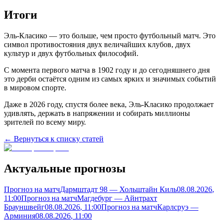
Итоги
Эль-Класико — это больше, чем просто футбольный матч. Это
символ противостояния двух величайших клубов, двух
культур и двух футбольных философий.
С момента первого матча в 1902 году и до сегодняшнего дня
это дерби остаётся одним из самых ярких и значимых событий
в мировом спорте.
Даже в 2026 году, спустя более века, Эль-Класико продолжает
удивлять, держать в напряжении и собирать миллионы
зрителей по всему миру.
← Вернуться к списку статей
Актуальные прогнозы
Прогноз на матч
Дармштадт 98 — Хольштайн Киль
08.08.2026
,
11:00
Прогноз на матч
Магдебург — Айнтрахт
Брауншвейг
08.08.2026
, 11:00
Прогноз на матч
Карлсруэ —
Арминия
08.08.2026
, 11:00