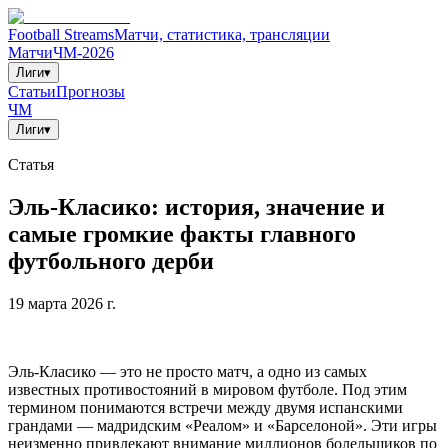
Football Streams
Матчи, статистика, трансляции
Матчи
ЧМ-2026
Лиги
▾
Статьи
Прогнозы
ЧМ
Лиги
▾
Статья
Эль-Класико: история, значение и
самые громкие факты главного
футбольного дерби
19 марта 2026 г.
Эль-Класико — это не просто матч, а одно из самых
известных противостояний в мировом футболе. Под этим
термином понимаются встречи между двумя испанскими
грандами — мадридским «Реалом» и «Барселоной». Эти игры
неизменно привлекают внимание миллионов болельщиков по