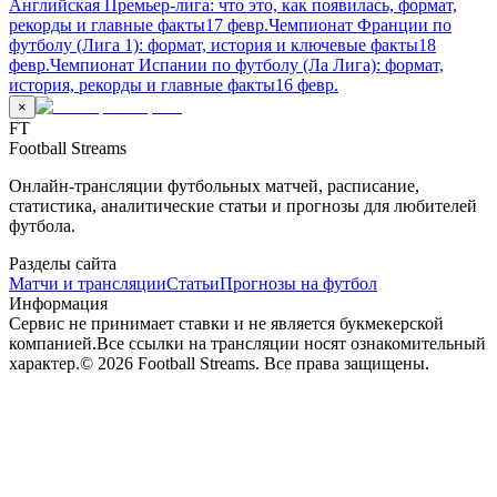
Английская Премьер-лига: что это, как появилась, формат,
рекорды и главные факты
17 февр.
Чемпионат Франции по
футболу (Лига 1): формат, история и ключевые факты
18
февр.
Чемпионат Испании по футболу (Ла Лига): формат,
история, рекорды и главные факты
16 февр.
×
FT
Football Streams
Онлайн-трансляции футбольных матчей, расписание,
статистика, аналитические статьи и прогнозы для любителей
футбола.
Разделы сайта
Матчи и трансляции
Статьи
Прогнозы на футбол
Информация
Сервис не принимает ставки и не является букмекерской
компанией.
Все ссылки на трансляции носят ознакомительный
характер.
©
2026
Football Streams. Все права защищены.