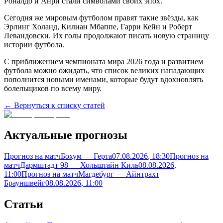
Роналдо и Анри стали символами своих эпох.
Сегодня же мировым футболом правят такие звёзды, как
Эрлинг Холанд, Килиан Мбаппе, Гарри Кейн и Роберт
Левандовски. Их голы продолжают писать новую страницу
истории футбола.
С приближением чемпионата мира 2026 года и развитием
футбола можно ожидать, что список великих нападающих
пополнится новыми именами, которые будут вдохновлять
болельщиков по всему миру.
← Вернуться к списку статей
Актуальные прогнозы
Прогноз на матч
Бохум — Герта
07.08.2026
, 18:30
Прогноз на
матч
Дармштадт 98 — Хольштайн Киль
08.08.2026
,
11:00
Прогноз на матч
Магдебург — Айнтрахт
Брауншвейг
08.08.2026
, 11:00
Статьи