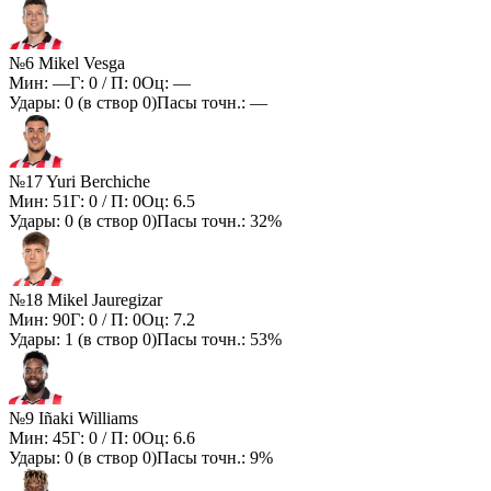
№6 Mikel Vesga
Мин:
—
Г:
0
/ П:
0
Оц:
—
Удары:
0
(в створ
0
)
Пасы точн.:
—
№17 Yuri Berchiche
Мин:
51
Г:
0
/ П:
0
Оц:
6.5
Удары:
0
(в створ
0
)
Пасы точн.:
32%
№18 Mikel Jauregizar
Мин:
90
Г:
0
/ П:
0
Оц:
7.2
Удары:
1
(в створ
0
)
Пасы точн.:
53%
№9 Iñaki Williams
Мин:
45
Г:
0
/ П:
0
Оц:
6.6
Удары:
0
(в створ
0
)
Пасы точн.:
9%