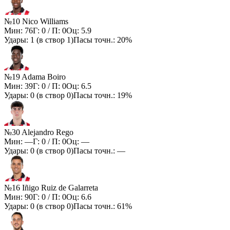
№10 Nico Williams
Мин:
76
Г:
0
/ П:
0
Оц:
5.9
Удары:
1
(в створ
1
)
Пасы точн.:
20%
№19 Adama Boiro
Мин:
39
Г:
0
/ П:
0
Оц:
6.5
Удары:
0
(в створ
0
)
Пасы точн.:
19%
№30 Alejandro Rego
Мин:
—
Г:
0
/ П:
0
Оц:
—
Удары:
0
(в створ
0
)
Пасы точн.:
—
№16 Iñigo Ruiz de Galarreta
Мин:
90
Г:
0
/ П:
0
Оц:
6.6
Удары:
0
(в створ
0
)
Пасы точн.:
61%