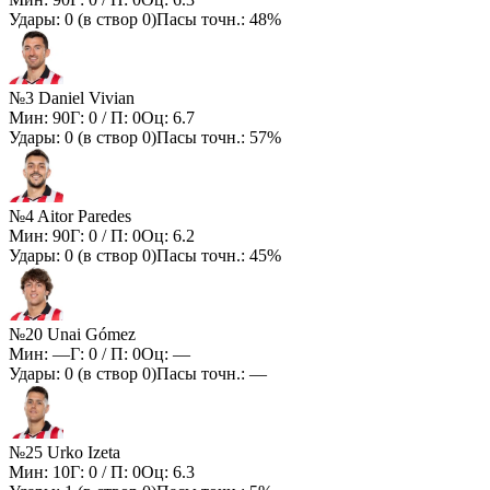
Удары:
0
(в створ
0
)
Пасы точн.:
48%
№3 Daniel Vivian
Мин:
90
Г:
0
/ П:
0
Оц:
6.7
Удары:
0
(в створ
0
)
Пасы точн.:
57%
№4 Aitor Paredes
Мин:
90
Г:
0
/ П:
0
Оц:
6.2
Удары:
0
(в створ
0
)
Пасы точн.:
45%
№20 Unai Gómez
Мин:
—
Г:
0
/ П:
0
Оц:
—
Удары:
0
(в створ
0
)
Пасы точн.:
—
№25 Urko Izeta
Мин:
10
Г:
0
/ П:
0
Оц:
6.3