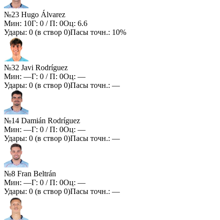
№23 Hugo Álvarez
Мин:
10
Г:
0
/ П:
0
Оц:
6.6
Удары:
0
(в створ
0
)
Пасы точн.:
10%
№32 Javi Rodríguez
Мин:
—
Г:
0
/ П:
0
Оц:
—
Удары:
0
(в створ
0
)
Пасы точн.:
—
№14 Damián Rodríguez
Мин:
—
Г:
0
/ П:
0
Оц:
—
Удары:
0
(в створ
0
)
Пасы точн.:
—
№8 Fran Beltrán
Мин:
—
Г:
0
/ П:
0
Оц:
—
Удары:
0
(в створ
0
)
Пасы точн.:
—