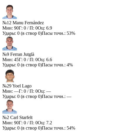
№12 Manu Fernández
Мин:
90
Г:
0
/ П:
0
Оц:
6.9
Удары:
0
(в створ
0
)
Пасы точн.:
53%
№9 Ferran Jutglà
Мин:
45
Г:
0
/ П:
0
Оц:
6.6
Удары:
0
(в створ
0
)
Пасы точн.:
4%
№29 Yoel Lago
Мин:
—
Г:
0
/ П:
0
Оц:
—
Удары:
0
(в створ
0
)
Пасы точн.:
—
№2 Carl Starfelt
Мин:
90
Г:
0
/ П:
0
Оц:
7.2
Удары:
0
(в створ
0
)
Пасы точн.:
54%