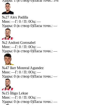
Удары:
1
(в створ
0
)
Пасы точн.:
5%
№27 Alex Padilla
Мин:
—
Г:
0
/ П:
0
Оц:
—
Удары:
0
(в створ
0
)
Пасы точн.:
—
№2 Andoni Gorosabel
Мин:
—
Г:
0
/ П:
0
Оц:
—
Удары:
0
(в створ
0
)
Пасы точн.:
—
№47 Iker Monreal Agundez
Мин:
—
Г:
0
/ П:
0
Оц:
—
Удары:
0
(в створ
0
)
Пасы точн.:
—
№15 Íñigo Lekue
Мин:
—
Г:
0
/ П:
0
Оц:
—
Удары:
0
(в створ
0
)
Пасы точн.:
—