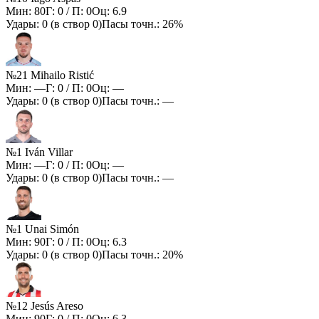
Мин:
80
Г:
0
/ П:
0
Оц:
6.9
Удары:
0
(в створ
0
)
Пасы точн.:
26%
№21 Mihailo Ristić
Мин:
—
Г:
0
/ П:
0
Оц:
—
Удары:
0
(в створ
0
)
Пасы точн.:
—
№1 Iván Villar
Мин:
—
Г:
0
/ П:
0
Оц:
—
Удары:
0
(в створ
0
)
Пасы точн.:
—
№1 Unai Simón
Мин:
90
Г:
0
/ П:
0
Оц:
6.3
Удары:
0
(в створ
0
)
Пасы точн.:
20%
№12 Jesús Areso
Мин:
90
Г:
0
/ П:
0
Оц:
6.3