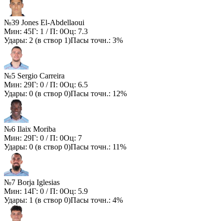
№39 Jones El-Abdellaoui
Мин:
45
Г:
1
/ П:
0
Оц:
7.3
Удары:
2
(в створ
1
)
Пасы точн.:
3%
№5 Sergio Carreira
Мин:
29
Г:
0
/ П:
0
Оц:
6.5
Удары:
0
(в створ
0
)
Пасы точн.:
12%
№6 Ilaix Moriba
Мин:
29
Г:
0
/ П:
0
Оц:
7
Удары:
0
(в створ
0
)
Пасы точн.:
11%
№7 Borja Iglesias
Мин:
14
Г:
0
/ П:
0
Оц:
5.9
Удары:
1
(в створ
0
)
Пасы точн.:
4%