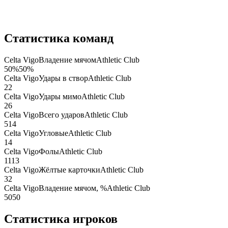
Статистика команд
Celta Vigo
Владение мячом
Athletic Club
50
%
50
%
Celta Vigo
Удары в створ
Athletic Club
2
2
Celta Vigo
Удары мимо
Athletic Club
2
6
Celta Vigo
Всего ударов
Athletic Club
5
14
Celta Vigo
Угловые
Athletic Club
1
4
Celta Vigo
Фолы
Athletic Club
11
13
Celta Vigo
Жёлтые карточки
Athletic Club
3
2
Celta Vigo
Владение мячом, %
Athletic Club
50
50
Статистика игроков