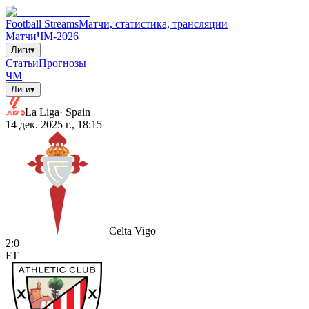
Football Streams
Матчи, статистика, трансляции
Матчи
ЧМ-2026
Лиги
▾
Статьи
Прогнозы
ЧМ
Лиги
▾
La Liga
·
Spain
14 дек. 2025 г., 18:15
Celta Vigo
2
:
0
FT