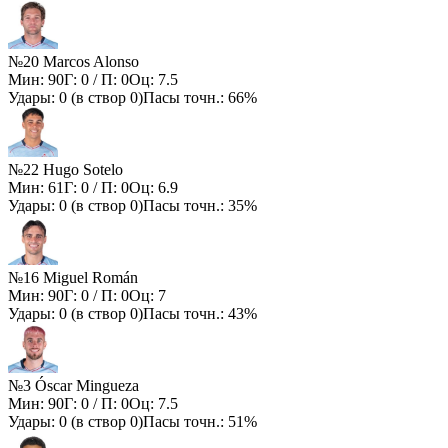
№20 Marcos Alonso
Мин:
90
Г:
0
/ П:
0
Оц:
7.5
Удары:
0
(в створ
0
)
Пасы точн.:
66%
№22 Hugo Sotelo
Мин:
61
Г:
0
/ П:
0
Оц:
6.9
Удары:
0
(в створ
0
)
Пасы точн.:
35%
№16 Miguel Román
Мин:
90
Г:
0
/ П:
0
Оц:
7
Удары:
0
(в створ
0
)
Пасы точн.:
43%
№3 Óscar Mingueza
Мин:
90
Г:
0
/ П:
0
Оц:
7.5
Удары:
0
(в створ
0
)
Пасы точн.:
51%