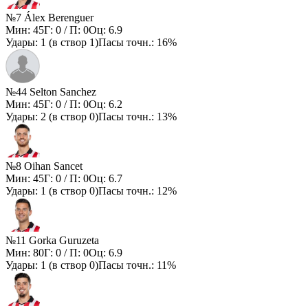
№7 Álex Berenguer
Мин:
45
Г:
0
/ П:
0
Оц:
6.9
Удары:
1
(в створ
1
)
Пасы точн.:
16%
№44 Selton Sanchez
Мин:
45
Г:
0
/ П:
0
Оц:
6.2
Удары:
2
(в створ
0
)
Пасы точн.:
13%
№8 Oihan Sancet
Мин:
45
Г:
0
/ П:
0
Оц:
6.7
Удары:
1
(в створ
0
)
Пасы точн.:
12%
№11 Gorka Guruzeta
Мин:
80
Г:
0
/ П:
0
Оц:
6.9
Удары:
1
(в створ
0
)
Пасы точн.:
11%