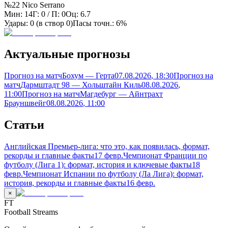
№22 Nico Serrano
Мин:
14
Г:
0
/ П:
0
Оц:
6.7
Удары:
0
(в створ
0
)
Пасы точн.:
6%
Актуальные прогнозы
Прогноз на матч
Бохум — Герта
07.08.2026
, 18:30
Прогноз на
матч
Дармштадт 98 — Хольштайн Киль
08.08.2026
,
11:00
Прогноз на матч
Магдебург — Айнтрахт
Брауншвейг
08.08.2026
, 11:00
Статьи
Английская Премьер-лига: что это, как появилась, формат,
рекорды и главные факты
17 февр.
Чемпионат Франции по
футболу (Лига 1): формат, история и ключевые факты
18
февр.
Чемпионат Испании по футболу (Ла Лига): формат,
история, рекорды и главные факты
16 февр.
×
FT
Football Streams