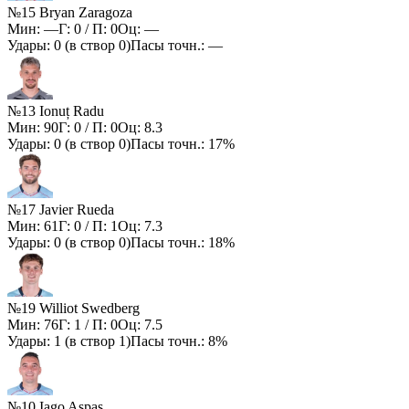
№15 Bryan Zaragoza
Мин:
—
Г:
0
/ П:
0
Оц:
—
Удары:
0
(в створ
0
)
Пасы точн.:
—
№13 Ionuț Radu
Мин:
90
Г:
0
/ П:
0
Оц:
8.3
Удары:
0
(в створ
0
)
Пасы точн.:
17%
№17 Javier Rueda
Мин:
61
Г:
0
/ П:
1
Оц:
7.3
Удары:
0
(в створ
0
)
Пасы точн.:
18%
№19 Williot Swedberg
Мин:
76
Г:
1
/ П:
0
Оц:
7.5
Удары:
1
(в створ
1
)
Пасы точн.:
8%
№10 Iago Aspas