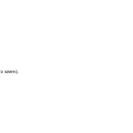
а замен).