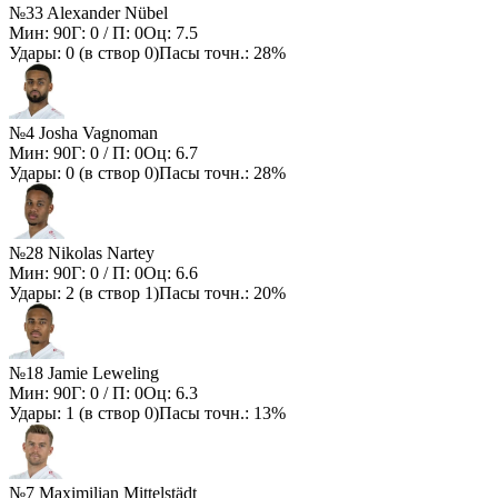
№33 Alexander Nübel
Мин:
90
Г:
0
/ П:
0
Оц:
7.5
Удары:
0
(в створ
0
)
Пасы точн.:
28%
№4 Josha Vagnoman
Мин:
90
Г:
0
/ П:
0
Оц:
6.7
Удары:
0
(в створ
0
)
Пасы точн.:
28%
№28 Nikolas Nartey
Мин:
90
Г:
0
/ П:
0
Оц:
6.6
Удары:
2
(в створ
1
)
Пасы точн.:
20%
№18 Jamie Leweling
Мин:
90
Г:
0
/ П:
0
Оц:
6.3
Удары:
1
(в створ
0
)
Пасы точн.:
13%
№7 Maximilian Mittelstädt