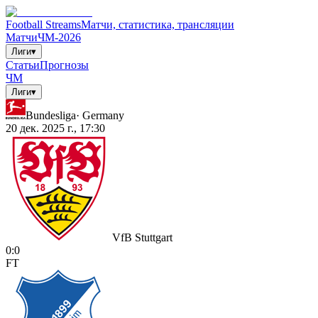
Football Streams
Матчи, статистика, трансляции
Матчи
ЧМ-2026
Лиги
▾
Статьи
Прогнозы
ЧМ
Лиги
▾
Bundesliga
·
Germany
20 дек. 2025 г., 17:30
VfB Stuttgart
0
:
0
FT