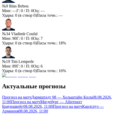
№9 Ihlas Bebou
Мин:
—
Г:
0
/ П:
0
Оц:
—
Удары:
0
(в створ
0
)
Пасы точн.:
—
№34 Vladimír Coufal
Мин:
90
Г:
0
/ П:
0
Оц:
7
Удары:
0
(в створ
0
)
Пасы точн.:
18%
№19 Tim Lemperle
Мин:
89
Г:
0
/ П:
0
Оц:
6
Удары:
0
(в створ
0
)
Пасы точн.:
16%
Актуальные прогнозы
Прогноз на матч
Дармштадт 98 — Хольштайн Киль
08.08.2026
,
11:00
Прогноз на матч
Магдебург — Айнтрахт
Брауншвейг
08.08.2026
, 11:00
Прогноз на матч
Карлсруэ —
Арминия
08.08.2026
, 11:00