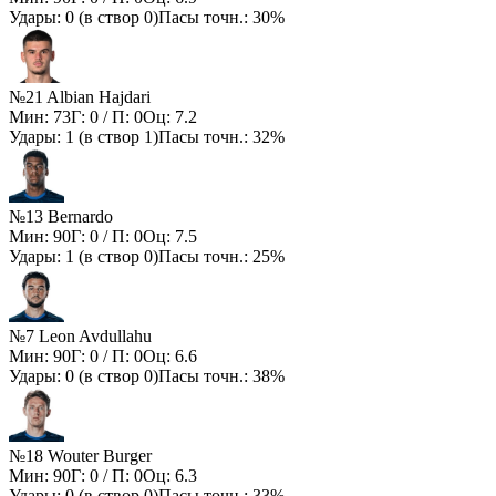
Удары:
0
(в створ
0
)
Пасы точн.:
30%
№21 Albian Hajdari
Мин:
73
Г:
0
/ П:
0
Оц:
7.2
Удары:
1
(в створ
1
)
Пасы точн.:
32%
№13 Bernardo
Мин:
90
Г:
0
/ П:
0
Оц:
7.5
Удары:
1
(в створ
0
)
Пасы точн.:
25%
№7 Leon Avdullahu
Мин:
90
Г:
0
/ П:
0
Оц:
6.6
Удары:
0
(в створ
0
)
Пасы точн.:
38%
№18 Wouter Burger
Мин:
90
Г:
0
/ П:
0
Оц:
6.3
Удары:
0
(в створ
0
)
Пасы точн.:
33%