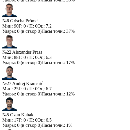
№6 Grischa Prömel
Мин:
90
Г:
0
/ П:
0
Оц:
7.2
Удары:
0
(в створ
0
)
Пасы точн.:
37%
№22 Alexander Prass
Мин:
88
Г:
0
/ П:
0
Оц:
6.3
Удары:
0
(в створ
0
)
Пасы точн.:
17%
№27 Andrej Kramarić
Мин:
25
Г:
0
/ П:
0
Оц:
6.7
Удары:
0
(в створ
0
)
Пасы точн.:
12%
№5 Ozan Kabak
Мин:
17
Г:
0
/ П:
0
Оц:
6.5
Удары:
0
(в створ
0
)
Пасы точн.:
1%