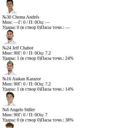
№30 Chema Andrés
Мин:
—
Г:
0
/ П:
0
Оц:
—
Удары:
0
(в створ
0
)
Пасы точн.:
—
№24 Jeff Chabot
Мин:
90
Г:
0
/ П:
0
Оц:
7.2
Удары:
1
(в створ
0
)
Пасы точн.:
24%
№16 Atakan Karazor
Мин:
90
Г:
0
/ П:
0
Оц:
7.2
Удары:
1
(в створ
0
)
Пасы точн.:
14%
№6 Angelo Stiller
Мин:
90
Г:
0
/ П:
0
Оц:
7
Удары:
0
(в створ
0
)
Пасы точн.:
38%