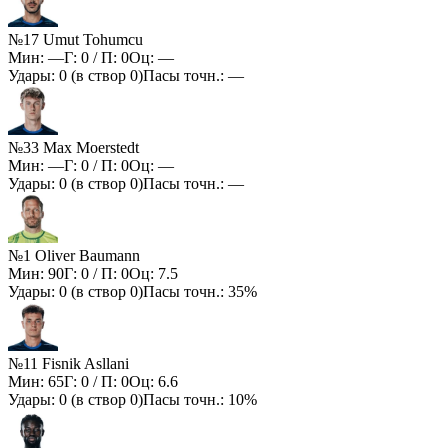
№17 Umut Tohumcu
Мин:
—
Г:
0
/ П:
0
Оц:
—
Удары:
0
(в створ
0
)
Пасы точн.:
—
№33 Max Moerstedt
Мин:
—
Г:
0
/ П:
0
Оц:
—
Удары:
0
(в створ
0
)
Пасы точн.:
—
№1 Oliver Baumann
Мин:
90
Г:
0
/ П:
0
Оц:
7.5
Удары:
0
(в створ
0
)
Пасы точн.:
35%
№11 Fisnik Asllani
Мин:
65
Г:
0
/ П:
0
Оц:
6.6
Удары:
0
(в створ
0
)
Пасы точн.:
10%