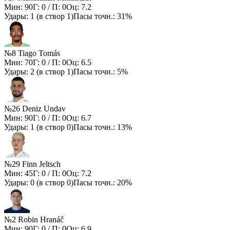
Мин:
90
Г:
0
/ П:
0
Оц:
7.2
Удары:
1
(в створ
1
)
Пасы точн.:
31%
№8 Tiago Tomás
Мин:
70
Г:
0
/ П:
0
Оц:
6.5
Удары:
2
(в створ
1
)
Пасы точн.:
5%
№26 Deniz Undav
Мин:
90
Г:
0
/ П:
0
Оц:
6.7
Удары:
1
(в створ
0
)
Пасы точн.:
13%
№29 Finn Jeltsch
Мин:
45
Г:
0
/ П:
0
Оц:
7.2
Удары:
0
(в створ
0
)
Пасы точн.:
20%
№2 Robin Hranáč
Мин:
90
Г:
0
/ П:
0
Оц:
6.9