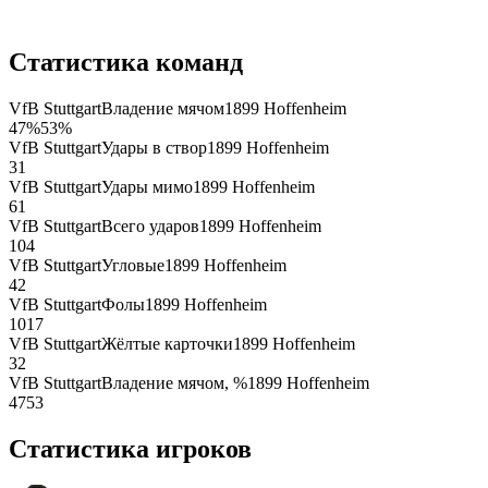
Статистика команд
VfB Stuttgart
Владение мячом
1899 Hoffenheim
47
%
53
%
VfB Stuttgart
Удары в створ
1899 Hoffenheim
3
1
VfB Stuttgart
Удары мимо
1899 Hoffenheim
6
1
VfB Stuttgart
Всего ударов
1899 Hoffenheim
10
4
VfB Stuttgart
Угловые
1899 Hoffenheim
4
2
VfB Stuttgart
Фолы
1899 Hoffenheim
10
17
VfB Stuttgart
Жёлтые карточки
1899 Hoffenheim
3
2
VfB Stuttgart
Владение мячом, %
1899 Hoffenheim
47
53
Статистика игроков