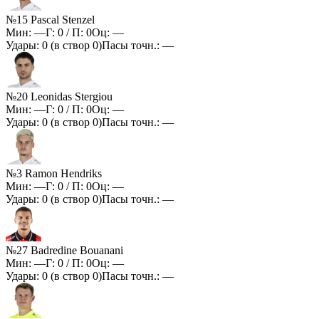
№15 Pascal Stenzel
Мин:
—
Г:
0
/ П:
0
Оц:
—
Удары:
0
(в створ
0
)
Пасы точн.:
—
№20 Leonidas Stergiou
Мин:
—
Г:
0
/ П:
0
Оц:
—
Удары:
0
(в створ
0
)
Пасы точн.:
—
№3 Ramon Hendriks
Мин:
—
Г:
0
/ П:
0
Оц:
—
Удары:
0
(в створ
0
)
Пасы точн.:
—
№27 Badredine Bouanani
Мин:
—
Г:
0
/ П:
0
Оц:
—
Удары:
0
(в створ
0
)
Пасы точн.:
—