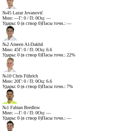
№45 Lazar Jovanović
Мин:
—
Г:
0
/ П:
0
Оц:
—
Удары:
0
(в створ
0
)
Пасы точн.:
—
№2 Ameen Al-Dakhil
Мин:
45
Г:
0
/ П:
0
Оц:
6.6
Удары:
0
(в створ
0
)
Пасы точн.:
22%
№10 Chris Führich
Мин:
20
Г:
0
/ П:
0
Оц:
6.6
Удары:
0
(в створ
0
)
Пасы точн.:
7%
№1 Fabian Bredlow
Мин:
—
Г:
0
/ П:
0
Оц:
—
Удары:
0
(в створ
0
)
Пасы точн.:
—