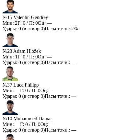
№15 Valentin Gendrey
Мин:
2
Г:
0
/ П:
0
Оц:
—
Удары:
0
(в створ
0
)
Пасы точн.:
2%
№23 Adam Hložek
Мин:
1
Г:
0
/ П:
0
Оц:
—
Удары:
0
(в створ
0
)
Пасы точн.:
—
№37 Luca Philipp
Мин:
—
Г:
0
/ П:
0
Оц:
—
Удары:
0
(в створ
0
)
Пасы точн.:
—
№10 Muhammed Damar
Мин:
—
Г:
0
/ П:
0
Оц:
—
Удары:
0
(в створ
0
)
Пасы точн.:
—