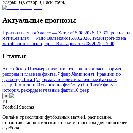
Удары:
0
(в створ
0
)
Пасы точн.:
—
Актуальные прогнозы
Прогноз на матч
Алавес — Хетафе
15.08.2026
, 17:30
Прогноз на
матч
Севилья — Райо Вальекано
15.08.2026
, 19:30
Прогноз на
матч
Расинг Сантандер — Вильярреал
16.08.2026
, 15:00
Статьи
Английская Премьер-лига: что это, как появилась, формат,
рекорды и главные факты
17 февр.
Чемпионат Франции по
футболу (Лига 1): формат, история и ключевые факты
18
февр.
Чемпионат Испании по футболу (Ла Лига): формат,
история, рекорды и главные факты
16 февр.
×
FT
Football Streams
Онлайн-трансляции футбольных матчей, расписание,
статистика, аналитические статьи и прогнозы для любителей
футбола.