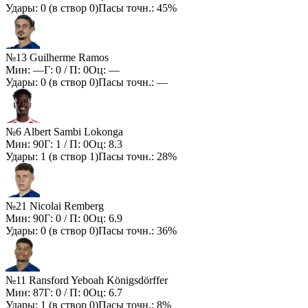
Удары:
0
(в створ
0
)
Пасы точн.:
45%
№13 Guilherme Ramos
Мин:
—
Г:
0
/ П:
0
Оц:
—
Удары:
0
(в створ
0
)
Пасы точн.:
—
№6 Albert Sambi Lokonga
Мин:
90
Г:
1
/ П:
0
Оц:
8.3
Удары:
1
(в створ
1
)
Пасы точн.:
28%
№21 Nicolai Remberg
Мин:
90
Г:
0
/ П:
0
Оц:
6.9
Удары:
0
(в створ
0
)
Пасы точн.:
36%
№11 Ransford Yeboah Königsdörffer
Мин:
87
Г:
0
/ П:
0
Оц:
6.7
Удары:
1
(в створ
0
)
Пасы точн.:
8%