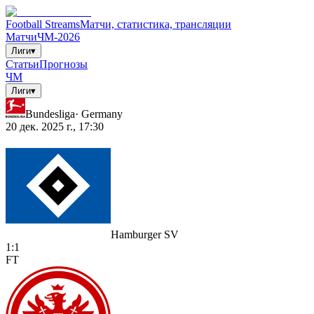
Football Streams
Матчи, статистика, трансляции
Матчи
ЧМ-2026
Лиги
▾
Статьи
Прогнозы
ЧМ
Лиги
▾
Bundesliga
·
Germany
20 дек. 2025 г., 17:30
Hamburger SV
1
:
1
FT