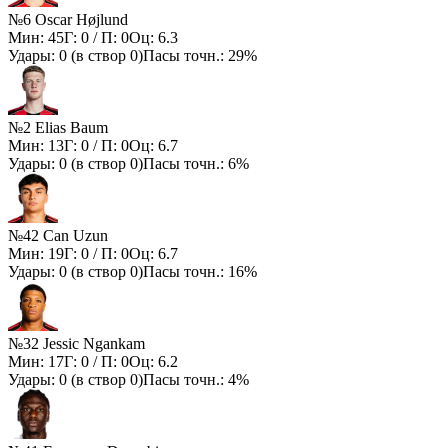
№6 Oscar Højlund
Мин:
45
Г:
0
/ П:
0
Оц:
6.3
Удары:
0
(в створ
0
)
Пасы точн.:
29%
№2 Elias Baum
Мин:
13
Г:
0
/ П:
0
Оц:
6.7
Удары:
0
(в створ
0
)
Пасы точн.:
6%
№42 Can Uzun
Мин:
19
Г:
0
/ П:
0
Оц:
6.7
Удары:
0
(в створ
0
)
Пасы точн.:
16%
№32 Jessic Ngankam
Мин:
17
Г:
0
/ П:
0
Оц:
6.2
Удары:
0
(в створ
0
)
Пасы точн.:
4%