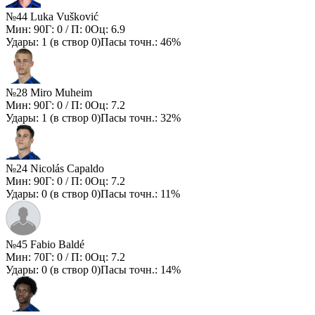
№44 Luka Vušković
Мин:
90
Г:
0
/ П:
0
Оц:
6.9
Удары:
1
(в створ
0
)
Пасы точн.:
46%
№28 Miro Muheim
Мин:
90
Г:
0
/ П:
0
Оц:
7.2
Удары:
1
(в створ
0
)
Пасы точн.:
32%
№24 Nicolás Capaldo
Мин:
90
Г:
0
/ П:
0
Оц:
7.2
Удары:
0
(в створ
0
)
Пасы точн.:
11%
№45 Fabio Baldé
Мин:
70
Г:
0
/ П:
0
Оц:
7.2
Удары:
0
(в створ
0
)
Пасы точн.:
14%