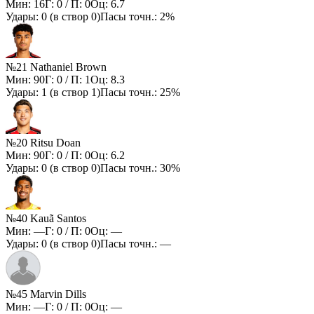
Мин:
16
Г:
0
/ П:
0
Оц:
6.7
Удары:
0
(в створ
0
)
Пасы точн.:
2%
№21 Nathaniel Brown
Мин:
90
Г:
0
/ П:
1
Оц:
8.3
Удары:
1
(в створ
1
)
Пасы точн.:
25%
№20 Ritsu Doan
Мин:
90
Г:
0
/ П:
0
Оц:
6.2
Удары:
0
(в створ
0
)
Пасы точн.:
30%
№40 Kauã Santos
Мин:
—
Г:
0
/ П:
0
Оц:
—
Удары:
0
(в створ
0
)
Пасы точн.:
—
№45 Marvin Dills
Мин:
—
Г:
0
/ П:
0
Оц:
—