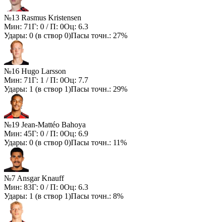
№13 Rasmus Kristensen
Мин:
71
Г:
0
/ П:
0
Оц:
6.3
Удары:
0
(в створ
0
)
Пасы точн.:
27%
№16 Hugo Larsson
Мин:
71
Г:
1
/ П:
0
Оц:
7.7
Удары:
1
(в створ
1
)
Пасы точн.:
29%
№19 Jean-Mattéo Bahoya
Мин:
45
Г:
0
/ П:
0
Оц:
6.9
Удары:
0
(в створ
0
)
Пасы точн.:
11%
№7 Ansgar Knauff
Мин:
83
Г:
0
/ П:
0
Оц:
6.3
Удары:
1
(в створ
1
)
Пасы точн.:
8%