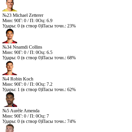
№23 Michael Zetterer
Мин:
90
Г:
0
/ П:
0
Оц:
6.9
Удары:
0
(в створ
0
)
Пасы точн.:
23%
№34 Nnamdi Collins
Мин:
90
Г:
0
/ П:
0
Оц:
6.5
Удары:
0
(в створ
0
)
Пасы точн.:
68%
№4 Robin Koch
Мин:
90
Г:
0
/ П:
0
Оц:
7.2
Удары:
1
(в створ
0
)
Пасы точн.:
62%
№5 Aurèle Amenda
Мин:
90
Г:
0
/ П:
0
Оц:
7
Удары:
0
(в створ
0
)
Пасы точн.:
74%