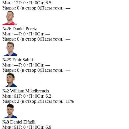
Мин:
12
Г:
0
/ П:
0
Оц:
6.5
Удары:
0
(в створ
0
)
Пасы точн.:
—
№26 Daniel Peretz
Мин:
—
Г:
0
/ П:
0
Оц:
—
Удары:
0
(в створ
0
)
Пасы точн.:
—
№29 Emir Sahiti
Мин:
—
Г:
0
/ П:
0
Оц:
—
Удары:
0
(в створ
0
)
Пасы точн.:
—
№2 William Mikelbrencis
Мин:
61
Г:
0
/ П:
0
Оц:
6.2
Удары:
2
(в створ
2
)
Пасы точн.:
11%
№8 Daniel Elfadli
Мин:
61
Г:
0
/ П:
0
Оц:
6.9