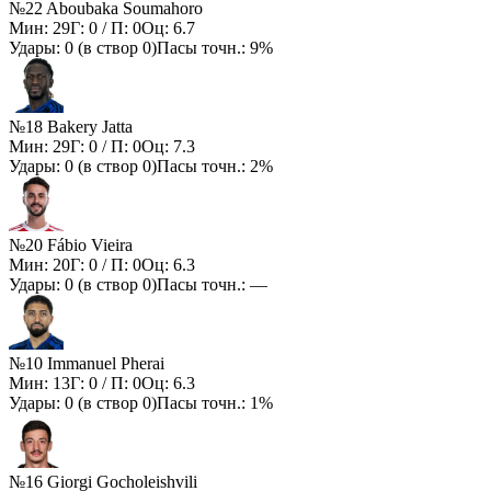
№22 Aboubaka Soumahoro
Мин:
29
Г:
0
/ П:
0
Оц:
6.7
Удары:
0
(в створ
0
)
Пасы точн.:
9%
№18 Bakery Jatta
Мин:
29
Г:
0
/ П:
0
Оц:
7.3
Удары:
0
(в створ
0
)
Пасы точн.:
2%
№20 Fábio Vieira
Мин:
20
Г:
0
/ П:
0
Оц:
6.3
Удары:
0
(в створ
0
)
Пасы точн.:
—
№10 Immanuel Pherai
Мин:
13
Г:
0
/ П:
0
Оц:
6.3
Удары:
0
(в створ
0
)
Пасы точн.:
1%
№16 Giorgi Gocholeishvili