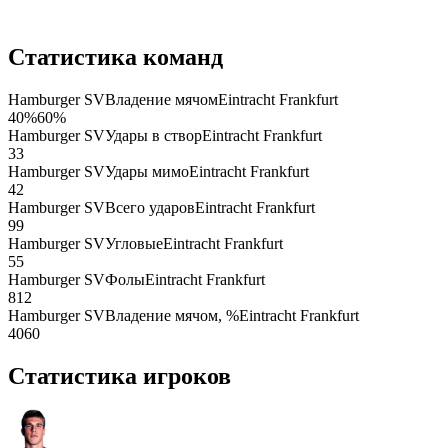
Статистика команд
Hamburger SV
Владение мячом
Eintracht Frankfurt
40
%
60
%
Hamburger SV
Удары в створ
Eintracht Frankfurt
3
3
Hamburger SV
Удары мимо
Eintracht Frankfurt
4
2
Hamburger SV
Всего ударов
Eintracht Frankfurt
9
9
Hamburger SV
Угловые
Eintracht Frankfurt
5
5
Hamburger SV
Фолы
Eintracht Frankfurt
8
12
Hamburger SV
Владение мячом, %
Eintracht Frankfurt
40
60
Статистика игроков