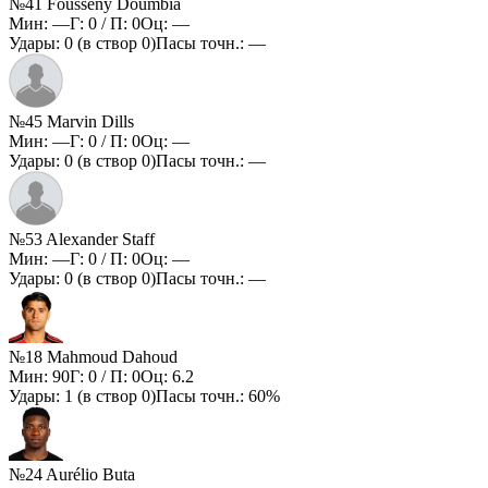
№41 Fousseny Doumbia
Мин:
—
Г:
0
/ П:
0
Оц:
—
Удары:
0
(в створ
0
)
Пасы точн.:
—
№45 Marvin Dills
Мин:
—
Г:
0
/ П:
0
Оц:
—
Удары:
0
(в створ
0
)
Пасы точн.:
—
№53 Alexander Staff
Мин:
—
Г:
0
/ П:
0
Оц:
—
Удары:
0
(в створ
0
)
Пасы точн.:
—
№18 Mahmoud Dahoud
Мин:
90
Г:
0
/ П:
0
Оц:
6.2
Удары:
1
(в створ
0
)
Пасы точн.:
60%
№24 Aurélio Buta