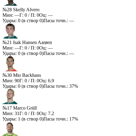
№28 Skelly Alvero
Мин:
—
Г:
0
/ П:
0
Оц:
—
Удары:
0
(в створ
0
)
Пасы точн.:
—
№21 Isak Hansen Aarøen
Мин:
—
Г:
0
/ П:
0
Оц:
—
Удары:
0
(в створ
0
)
Пасы точн.:
—
№30 Mio Backhaus
Мин:
90
Г:
0
/ П:
0
Оц:
6.9
Удары:
0
(в створ
0
)
Пасы точн.:
37%
№17 Marco Grüll
Мин:
31
Г:
0
/ П:
0
Оц:
7.2
Удары:
1
(в створ
0
)
Пасы точн.:
17%