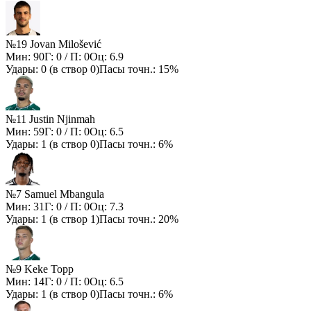
№19 Jovan Milošević
Мин:
90
Г:
0
/ П:
0
Оц:
6.9
Удары:
0
(в створ
0
)
Пасы точн.:
15%
№11 Justin Njinmah
Мин:
59
Г:
0
/ П:
0
Оц:
6.5
Удары:
1
(в створ
0
)
Пасы точн.:
6%
№7 Samuel Mbangula
Мин:
31
Г:
0
/ П:
0
Оц:
7.3
Удары:
1
(в створ
1
)
Пасы точн.:
20%
№9 Keke Topp
Мин:
14
Г:
0
/ П:
0
Оц:
6.5
Удары:
1
(в створ
0
)
Пасы точн.:
6%