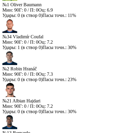
№1 Oliver Baumann
Мин:
90
Г:
0
/ П:
0
Оц:
6.9
Удары:
0
(в створ
0
)
Пасы точн.:
11%
№34 Vladimír Coufal
Мин:
90
Г:
0
/ П:
0
Оц:
7.2
Удары:
1
(в створ
0
)
Пасы точн.:
30%
№2 Robin Hranáč
Мин:
90
Г:
0
/ П:
0
Оц:
7.3
Удары:
0
(в створ
0
)
Пасы точн.:
23%
№21 Albian Hajdari
Мин:
90
Г:
0
/ П:
0
Оц:
7.2
Удары:
0
(в створ
0
)
Пасы точн.:
30%
№13 Bernardo