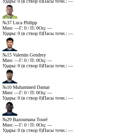
Удары:
0
(в створ
0
)
Пасы точн.:
—
№37 Luca Philipp
Мин:
—
Г:
0
/ П:
0
Оц:
—
Удары:
0
(в створ
0
)
Пасы точн.:
—
№15 Valentin Gendrey
Мин:
—
Г:
0
/ П:
0
Оц:
—
Удары:
0
(в створ
0
)
Пасы точн.:
—
№10 Muhammed Damar
Мин:
—
Г:
0
/ П:
0
Оц:
—
Удары:
0
(в створ
0
)
Пасы точн.:
—
№29 Bazoumana Touré
Мин:
—
Г:
0
/ П:
0
Оц:
—
Удары:
0
(в створ
0
)
Пасы точн.:
—