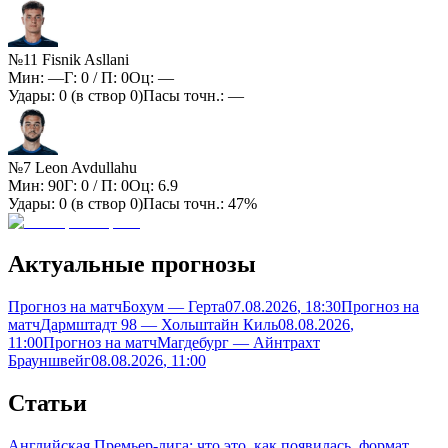
№11 Fisnik Asllani
Мин:
—
Г:
0
/ П:
0
Оц:
—
Удары:
0
(в створ
0
)
Пасы точн.:
—
№7 Leon Avdullahu
Мин:
90
Г:
0
/ П:
0
Оц:
6.9
Удары:
0
(в створ
0
)
Пасы точн.:
47%
Актуальные прогнозы
Прогноз на матч
Бохум — Герта
07.08.2026
, 18:30
Прогноз на
матч
Дармштадт 98 — Хольштайн Киль
08.08.2026
,
11:00
Прогноз на матч
Магдебург — Айнтрахт
Брауншвейг
08.08.2026
, 11:00
Статьи
Английская Премьер-лига: что это, как появилась, формат,