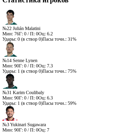
№22 Julián Malatini
Мин:
76
Г:
0
/ П:
0
Оц:
6.2
Удары:
0
(в створ
0
)
Пасы точн.:
31%
№14 Senne Lynen
Мин:
90
Г:
0
/ П:
0
Оц:
7.3
Удары:
1
(в створ
0
)
Пасы точн.:
75%
№31 Karim Coulibaly
Мин:
90
Г:
0
/ П:
0
Оц:
6.3
Удары:
1
(в створ
0
)
Пасы точн.:
59%
№3 Yukinari Sugawara
Мин:
90
Г:
0
/ П:
0
Оц:
7