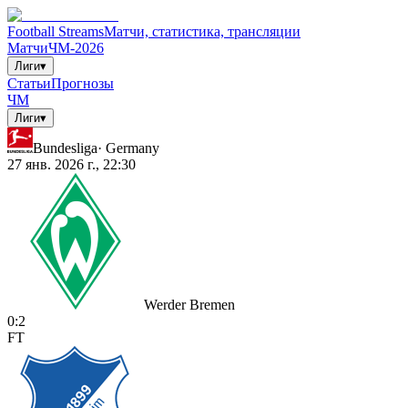
Football Streams
Матчи, статистика, трансляции
Матчи
ЧМ-2026
Лиги
▾
Статьи
Прогнозы
ЧМ
Лиги
▾
Bundesliga
·
Germany
27 янв. 2026 г., 22:30
Werder Bremen
0
:
2
FT