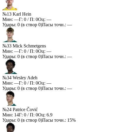
№13 Karl Hein
Мин:
—
Г:
0
/ П:
0
Оц:
—
Удары:
0
(в створ
0
)
Пасы точн.:
—
№33 Mick Schmetgens
Мин:
—
Г:
0
/ П:
0
Оц:
—
Удары:
0
(в створ
0
)
Пасы точн.:
—
№34 Wesley Adeh
Мин:
—
Г:
0
/ П:
0
Оц:
—
Удары:
0
(в створ
0
)
Пасы точн.:
—
№24 Patrice Čović
Мин:
14
Г:
0
/ П:
0
Оц:
6.9
Удары:
0
(в створ
0
)
Пасы точн.:
15%