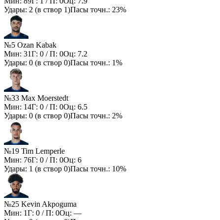
Мин:
89
Г:
1
/ П:
0
Оц:
7.9
Удары:
2
(в створ
1
)
Пасы точн.:
23%
№5 Ozan Kabak
Мин:
31
Г:
0
/ П:
0
Оц:
7.2
Удары:
0
(в створ
0
)
Пасы точн.:
1%
№33 Max Moerstedt
Мин:
14
Г:
0
/ П:
0
Оц:
6.5
Удары:
0
(в створ
0
)
Пасы точн.:
2%
№19 Tim Lemperle
Мин:
76
Г:
0
/ П:
0
Оц:
6
Удары:
1
(в створ
0
)
Пасы точн.:
10%
№25 Kevin Akpoguma
Мин:
1
Г:
0
/ П:
0
Оц:
—