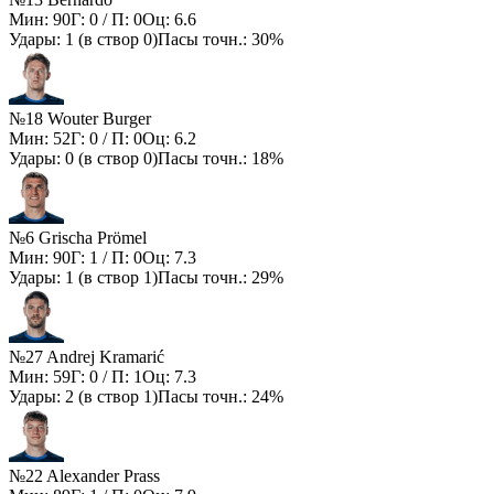
Мин:
90
Г:
0
/ П:
0
Оц:
6.6
Удары:
1
(в створ
0
)
Пасы точн.:
30%
№18 Wouter Burger
Мин:
52
Г:
0
/ П:
0
Оц:
6.2
Удары:
0
(в створ
0
)
Пасы точн.:
18%
№6 Grischa Prömel
Мин:
90
Г:
1
/ П:
0
Оц:
7.3
Удары:
1
(в створ
1
)
Пасы точн.:
29%
№27 Andrej Kramarić
Мин:
59
Г:
0
/ П:
1
Оц:
7.3
Удары:
2
(в створ
1
)
Пасы точн.:
24%
№22 Alexander Prass