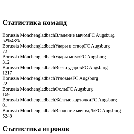
Статистика команд
Borussia Mönchengladbach
Владение мячом
FC Augsburg
52
%
48
%
Borussia Mönchengladbach
Удары в створ
FC Augsburg
7
2
Borussia Mönchengladbach
Удары мимо
FC Augsburg
3
12
Borussia Mönchengladbach
Всего ударов
FC Augsburg
12
17
Borussia Mönchengladbach
Угловые
FC Augsburg
2
2
Borussia Mönchengladbach
Фолы
FC Augsburg
16
9
Borussia Mönchengladbach
Жёлтые карточки
FC Augsburg
0
1
Borussia Mönchengladbach
Владение мячом, %
FC Augsburg
52
48
Статистика игроков