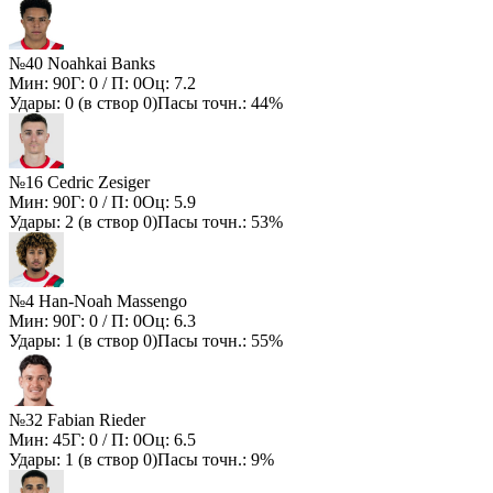
№40 Noahkai Banks
Мин:
90
Г:
0
/ П:
0
Оц:
7.2
Удары:
0
(в створ
0
)
Пасы точн.:
44%
№16 Cedric Zesiger
Мин:
90
Г:
0
/ П:
0
Оц:
5.9
Удары:
2
(в створ
0
)
Пасы точн.:
53%
№4 Han-Noah Massengo
Мин:
90
Г:
0
/ П:
0
Оц:
6.3
Удары:
1
(в створ
0
)
Пасы точн.:
55%
№32 Fabian Rieder
Мин:
45
Г:
0
/ П:
0
Оц:
6.5
Удары:
1
(в створ
0
)
Пасы точн.:
9%