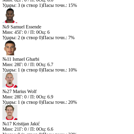
Удары:
3
(в створ
1
)
Пасы точн.:
15%
№9 Samuel Essende
Мин:
45
Г:
0
/ П:
0
Оц:
6
Удары:
2
(в створ
0
)
Пасы точн.:
7%
№11 Ismael Gharbi
Мин:
28
Г:
0
/ П:
0
Оц:
6.7
Удары:
1
(в створ
0
)
Пасы точн.:
10%
№27 Marius Wolf
Мин:
28
Г:
0
/ П:
0
Оц:
6.9
Удары:
1
(в створ
0
)
Пасы точн.:
20%
№17 Kristijan Jakić
Мин:
21
Г:
0
/ П:
0
Оц:
6.6