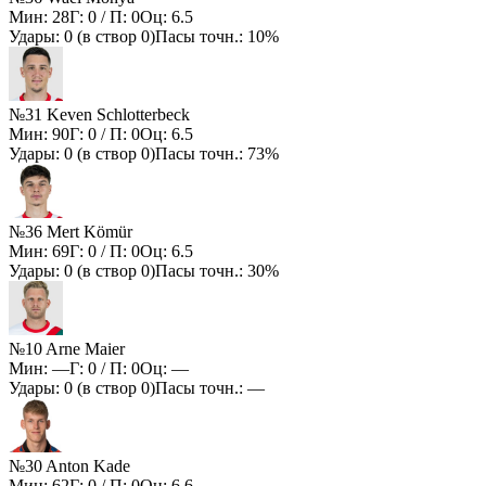
Мин:
28
Г:
0
/ П:
0
Оц:
6.5
Удары:
0
(в створ
0
)
Пасы точн.:
10%
№31 Keven Schlotterbeck
Мин:
90
Г:
0
/ П:
0
Оц:
6.5
Удары:
0
(в створ
0
)
Пасы точн.:
73%
№36 Mert Kömür
Мин:
69
Г:
0
/ П:
0
Оц:
6.5
Удары:
0
(в створ
0
)
Пасы точн.:
30%
№10 Arne Maier
Мин:
—
Г:
0
/ П:
0
Оц:
—
Удары:
0
(в створ
0
)
Пасы точн.:
—
№30 Anton Kade
Мин:
62
Г:
0
/ П:
0
Оц:
6.6