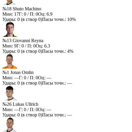
№18 Shuto Machino
Мин:
17
Г:
0
/ П:
0
Оц:
6.9
Удары:
0
(в створ
0
)
Пасы точн.:
10%
№13 Giovanni Reyna
Мин:
9
Г:
0
/ П:
0
Оц:
6.3
Удары:
0
(в створ
0
)
Пасы точн.:
4%
№1 Jonas Omlin
Мин:
—
Г:
0
/ П:
0
Оц:
—
Удары:
0
(в створ
0
)
Пасы точн.:
—
№26 Lukas Ullrich
Мин:
—
Г:
0
/ П:
0
Оц:
—
Удары:
0
(в створ
0
)
Пасы точн.:
—