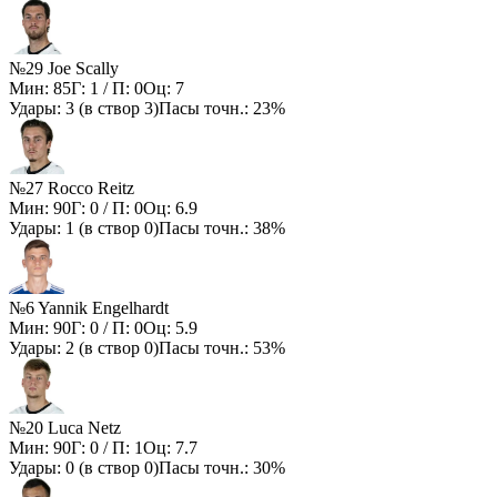
№29 Joe Scally
Мин:
85
Г:
1
/ П:
0
Оц:
7
Удары:
3
(в створ
3
)
Пасы точн.:
23%
№27 Rocco Reitz
Мин:
90
Г:
0
/ П:
0
Оц:
6.9
Удары:
1
(в створ
0
)
Пасы точн.:
38%
№6 Yannik Engelhardt
Мин:
90
Г:
0
/ П:
0
Оц:
5.9
Удары:
2
(в створ
0
)
Пасы точн.:
53%
№20 Luca Netz
Мин:
90
Г:
0
/ П:
1
Оц:
7.7
Удары:
0
(в створ
0
)
Пасы точн.:
30%