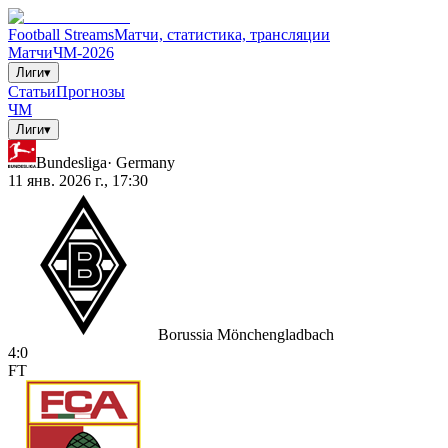
Football Streams
Матчи, статистика, трансляции
Матчи
ЧМ-2026
Лиги
▾
Статьи
Прогнозы
ЧМ
Лиги
▾
Bundesliga
·
Germany
11 янв. 2026 г., 17:30
Borussia Mönchengladbach
4
:
0
FT