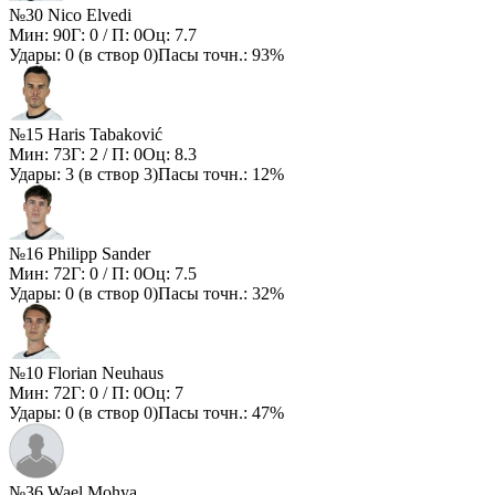
№30 Nico Elvedi
Мин:
90
Г:
0
/ П:
0
Оц:
7.7
Удары:
0
(в створ
0
)
Пасы точн.:
93%
№15 Haris Tabaković
Мин:
73
Г:
2
/ П:
0
Оц:
8.3
Удары:
3
(в створ
3
)
Пасы точн.:
12%
№16 Philipp Sander
Мин:
72
Г:
0
/ П:
0
Оц:
7.5
Удары:
0
(в створ
0
)
Пасы точн.:
32%
№10 Florian Neuhaus
Мин:
72
Г:
0
/ П:
0
Оц:
7
Удары:
0
(в створ
0
)
Пасы точн.:
47%
№36 Wael Mohya