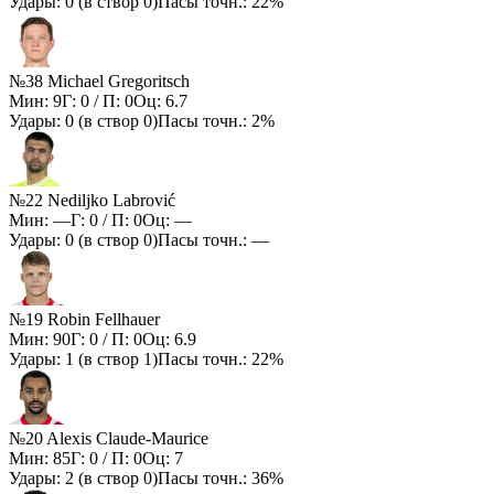
Удары:
0
(в створ
0
)
Пасы точн.:
22%
№38 Michael Gregoritsch
Мин:
9
Г:
0
/ П:
0
Оц:
6.7
Удары:
0
(в створ
0
)
Пасы точн.:
2%
№22 Nediljko Labrović
Мин:
—
Г:
0
/ П:
0
Оц:
—
Удары:
0
(в створ
0
)
Пасы точн.:
—
№19 Robin Fellhauer
Мин:
90
Г:
0
/ П:
0
Оц:
6.9
Удары:
1
(в створ
1
)
Пасы точн.:
22%
№20 Alexis Claude-Maurice
Мин:
85
Г:
0
/ П:
0
Оц:
7
Удары:
2
(в створ
0
)
Пасы точн.:
36%