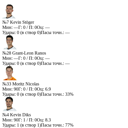
№7 Kevin Stöger
Мин:
—
Г:
0
/ П:
0
Оц:
—
Удары:
0
(в створ
0
)
Пасы точн.:
—
№28 Grant-Leon Ranos
Мин:
—
Г:
0
/ П:
0
Оц:
—
Удары:
0
(в створ
0
)
Пасы точн.:
—
№33 Moritz Nicolas
Мин:
90
Г:
0
/ П:
0
Оц:
6.9
Удары:
0
(в створ
0
)
Пасы точн.:
33%
№4 Kevin Diks
Мин:
90
Г:
1
/ П:
0
Оц:
8.3
Удары:
1
(в створ
1
)
Пасы точн.:
77%