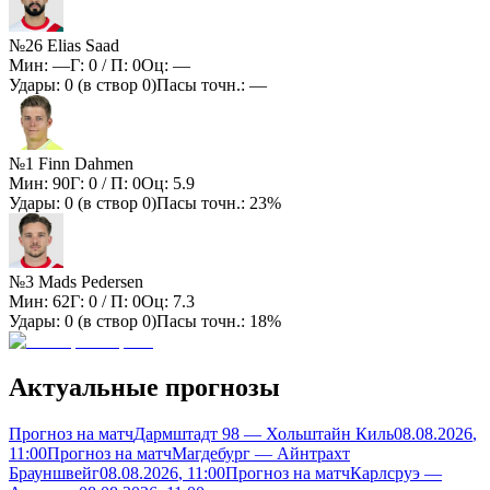
№26 Elias Saad
Мин:
—
Г:
0
/ П:
0
Оц:
—
Удары:
0
(в створ
0
)
Пасы точн.:
—
№1 Finn Dahmen
Мин:
90
Г:
0
/ П:
0
Оц:
5.9
Удары:
0
(в створ
0
)
Пасы точн.:
23%
№3 Mads Pedersen
Мин:
62
Г:
0
/ П:
0
Оц:
7.3
Удары:
0
(в створ
0
)
Пасы точн.:
18%
Актуальные прогнозы
Прогноз на матч
Дармштадт 98 — Хольштайн Киль
08.08.2026
,
11:00
Прогноз на матч
Магдебург — Айнтрахт
Брауншвейг
08.08.2026
, 11:00
Прогноз на матч
Карлсруэ —