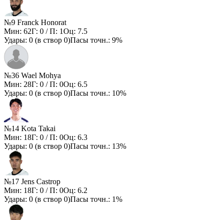
№9 Franck Honorat
Мин:
62
Г:
0
/ П:
1
Оц:
7.5
Удары:
0
(в створ
0
)
Пасы точн.:
9%
№36 Wael Mohya
Мин:
28
Г:
0
/ П:
0
Оц:
6.5
Удары:
0
(в створ
0
)
Пасы точн.:
10%
№14 Kota Takai
Мин:
18
Г:
0
/ П:
0
Оц:
6.3
Удары:
0
(в створ
0
)
Пасы точн.:
13%
№17 Jens Castrop
Мин:
18
Г:
0
/ П:
0
Оц:
6.2
Удары:
0
(в створ
0
)
Пасы точн.:
1%