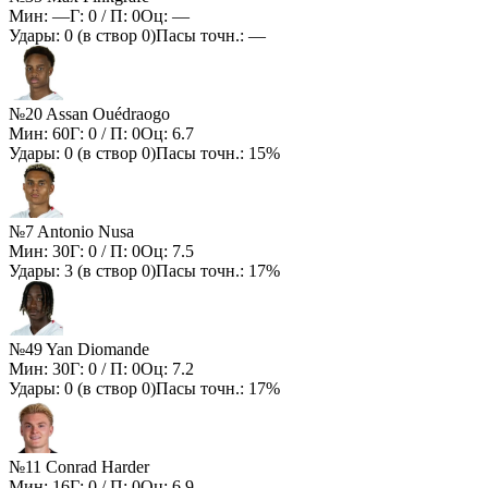
Мин:
—
Г:
0
/ П:
0
Оц:
—
Удары:
0
(в створ
0
)
Пасы точн.:
—
№20 Assan Ouédraogo
Мин:
60
Г:
0
/ П:
0
Оц:
6.7
Удары:
0
(в створ
0
)
Пасы точн.:
15%
№7 Antonio Nusa
Мин:
30
Г:
0
/ П:
0
Оц:
7.5
Удары:
3
(в створ
0
)
Пасы точн.:
17%
№49 Yan Diomande
Мин:
30
Г:
0
/ П:
0
Оц:
7.2
Удары:
0
(в створ
0
)
Пасы точн.:
17%
№11 Conrad Harder
Мин:
16
Г:
0
/ П:
0
Оц:
6.9