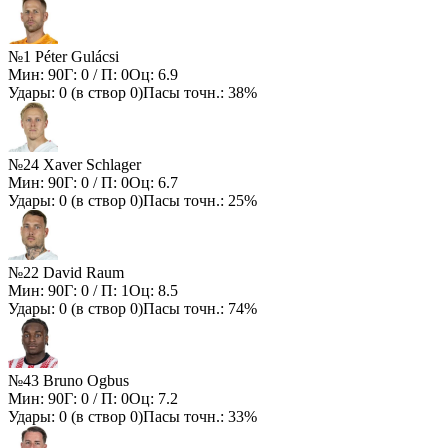
№1 Péter Gulácsi
Мин:
90
Г:
0
/ П:
0
Оц:
6.9
Удары:
0
(в створ
0
)
Пасы точн.:
38%
№24 Xaver Schlager
Мин:
90
Г:
0
/ П:
0
Оц:
6.7
Удары:
0
(в створ
0
)
Пасы точн.:
25%
№22 David Raum
Мин:
90
Г:
0
/ П:
1
Оц:
8.5
Удары:
0
(в створ
0
)
Пасы точн.:
74%
№43 Bruno Ogbus
Мин:
90
Г:
0
/ П:
0
Оц:
7.2
Удары:
0
(в створ
0
)
Пасы точн.:
33%