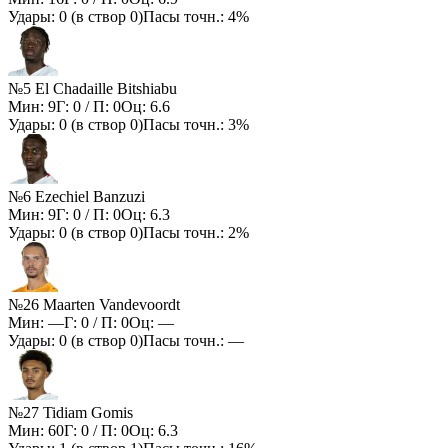
Удары:
0
(в створ
0
)
Пасы точн.:
4%
№5 El Chadaille Bitshiabu
Мин:
9
Г:
0
/ П:
0
Оц:
6.6
Удары:
0
(в створ
0
)
Пасы точн.:
3%
№6 Ezechiel Banzuzi
Мин:
9
Г:
0
/ П:
0
Оц:
6.3
Удары:
0
(в створ
0
)
Пасы точн.:
2%
№26 Maarten Vandevoordt
Мин:
—
Г:
0
/ П:
0
Оц:
—
Удары:
0
(в створ
0
)
Пасы точн.:
—
№27 Tidiam Gomis
Мин:
60
Г:
0
/ П:
0
Оц:
6.3