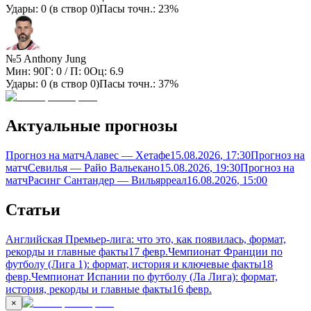
Удары:
0
(в створ
0
)
Пасы точн.:
23%
№5 Anthony Jung
Мин:
90
Г:
0
/ П:
0
Оц:
6.9
Удары:
0
(в створ
0
)
Пасы точн.:
37%
Актуальные прогнозы
Прогноз на матч
Алавес — Хетафе
15.08.2026
, 17:30
Прогноз на
матч
Севилья — Райо Вальекано
15.08.2026
, 19:30
Прогноз на
матч
Расинг Сантандер — Вильярреал
16.08.2026
, 15:00
Статьи
Английская Премьер-лига: что это, как появилась, формат,
рекорды и главные факты
17 февр.
Чемпионат Франции по
футболу (Лига 1): формат, история и ключевые факты
18
февр.
Чемпионат Испании по футболу (Ла Лига): формат,
история, рекорды и главные факты
16 февр.
×