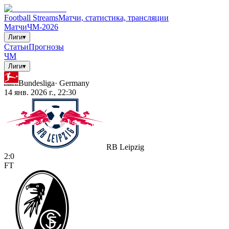
Football Streams
Матчи, статистика, трансляции
Матчи
ЧМ-2026
Лиги
▾
Статьи
Прогнозы
ЧМ
Лиги
▾
Bundesliga
·
Germany
14 янв. 2026 г., 22:30
RB Leipzig
2
:
0
FT