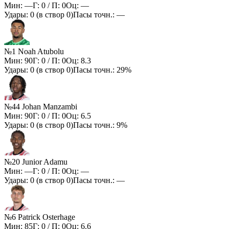
Мин:
—
Г:
0
/ П:
0
Оц:
—
Удары:
0
(в створ
0
)
Пасы точн.:
—
№1 Noah Atubolu
Мин:
90
Г:
0
/ П:
0
Оц:
8.3
Удары:
0
(в створ
0
)
Пасы точн.:
29%
№44 Johan Manzambi
Мин:
90
Г:
0
/ П:
0
Оц:
6.5
Удары:
0
(в створ
0
)
Пасы точн.:
9%
№20 Junior Adamu
Мин:
—
Г:
0
/ П:
0
Оц:
—
Удары:
0
(в створ
0
)
Пасы точн.:
—
№6 Patrick Osterhage
Мин:
85
Г:
0
/ П:
0
Оц:
6.6