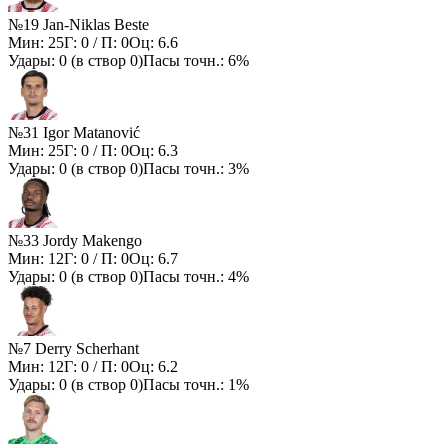
№19 Jan-Niklas Beste
Мин:
25
Г:
0
/ П:
0
Оц:
6.6
Удары:
0
(в створ
0
)
Пасы точн.:
6%
№31 Igor Matanović
Мин:
25
Г:
0
/ П:
0
Оц:
6.3
Удары:
0
(в створ
0
)
Пасы точн.:
3%
№33 Jordy Makengo
Мин:
12
Г:
0
/ П:
0
Оц:
6.7
Удары:
0
(в створ
0
)
Пасы точн.:
4%
№7 Derry Scherhant
Мин:
12
Г:
0
/ П:
0
Оц:
6.2
Удары:
0
(в створ
0
)
Пасы точн.:
1%