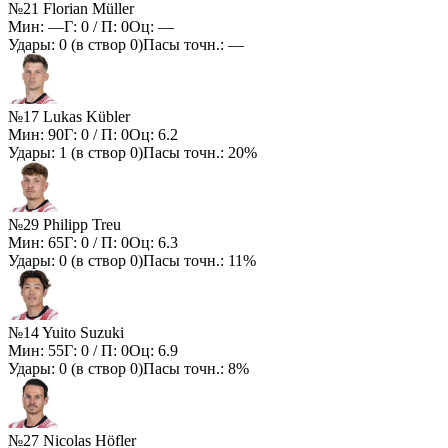
№21 Florian Müller
Мин:
—
Г:
0
/ П:
0
Оц:
—
Удары:
0
(в створ
0
)
Пасы точн.:
—
№17 Lukas Kübler
Мин:
90
Г:
0
/ П:
0
Оц:
6.2
Удары:
1
(в створ
0
)
Пасы точн.:
20%
№29 Philipp Treu
Мин:
65
Г:
0
/ П:
0
Оц:
6.3
Удары:
0
(в створ
0
)
Пасы точн.:
11%
№14 Yuito Suzuki
Мин:
55
Г:
0
/ П:
0
Оц:
6.9
Удары:
0
(в створ
0
)
Пасы точн.:
8%
№27 Nicolas Höfler