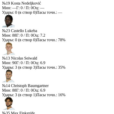
№19 Kosta Nedeljković
Мин:
—
Г:
0
/ П:
0
Оц:
—
Удары:
0
(в створ
0
)
Пасы точн.:
—
№23 Castello Lukeba
Мин:
88
Г:
0
/ П:
0
Оц:
7.2
Удары:
0
(в створ
0
)
Пасы точн.:
78%
№13 Nicolas Seiwald
Мин:
90
Г:
0
/ П:
0
Оц:
6.9
Удары:
3
(в створ
3
)
Пасы точн.:
35%
№14 Christoph Baumgartner
Мин:
88
Г:
0
/ П:
0
Оц:
6.9
Удары:
3
(в створ
1
)
Пасы точн.:
16%
№35 Max Finkgräfe