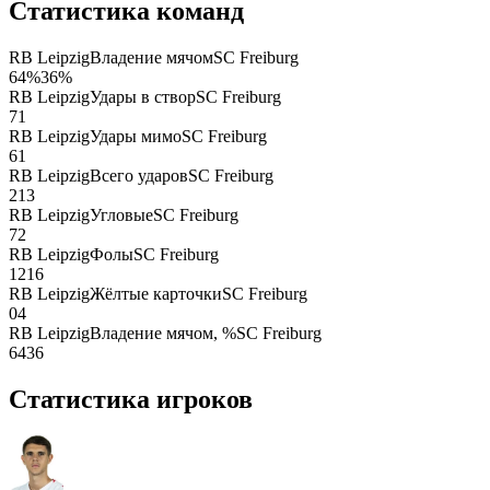
Статистика команд
RB Leipzig
Владение мячом
SC Freiburg
64
%
36
%
RB Leipzig
Удары в створ
SC Freiburg
7
1
RB Leipzig
Удары мимо
SC Freiburg
6
1
RB Leipzig
Всего ударов
SC Freiburg
21
3
RB Leipzig
Угловые
SC Freiburg
7
2
RB Leipzig
Фолы
SC Freiburg
12
16
RB Leipzig
Жёлтые карточки
SC Freiburg
0
4
RB Leipzig
Владение мячом, %
SC Freiburg
64
36
Статистика игроков