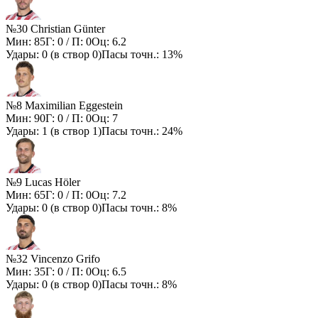
№30 Christian Günter
Мин:
85
Г:
0
/ П:
0
Оц:
6.2
Удары:
0
(в створ
0
)
Пасы точн.:
13%
№8 Maximilian Eggestein
Мин:
90
Г:
0
/ П:
0
Оц:
7
Удары:
1
(в створ
1
)
Пасы точн.:
24%
№9 Lucas Höler
Мин:
65
Г:
0
/ П:
0
Оц:
7.2
Удары:
0
(в створ
0
)
Пасы точн.:
8%
№32 Vincenzo Grifo
Мин:
35
Г:
0
/ П:
0
Оц:
6.5
Удары:
0
(в створ
0
)
Пасы точн.:
8%