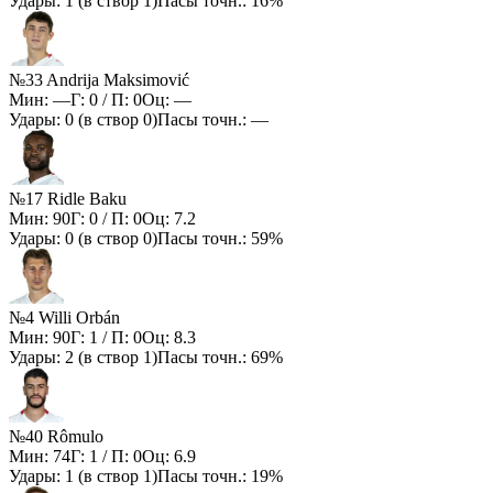
Удары:
1
(в створ
1
)
Пасы точн.:
16%
№33 Andrija Maksimović
Мин:
—
Г:
0
/ П:
0
Оц:
—
Удары:
0
(в створ
0
)
Пасы точн.:
—
№17 Ridle Baku
Мин:
90
Г:
0
/ П:
0
Оц:
7.2
Удары:
0
(в створ
0
)
Пасы точн.:
59%
№4 Willi Orbán
Мин:
90
Г:
1
/ П:
0
Оц:
8.3
Удары:
2
(в створ
1
)
Пасы точн.:
69%
№40 Rômulo
Мин:
74
Г:
1
/ П:
0
Оц:
6.9
Удары:
1
(в створ
1
)
Пасы точн.:
19%