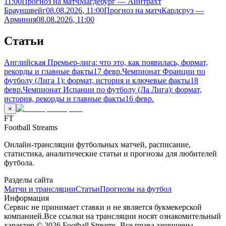
11:00
Прогноз на матч
Магдебург — Айнтрахт
Брауншвейг
08.08.2026
, 11:00
Прогноз на матч
Карлсруэ —
Арминия
08.08.2026
, 11:00
Статьи
Английская Премьер-лига: что это, как появилась, формат,
рекорды и главные факты
17 февр.
Чемпионат Франции по
футболу (Лига 1): формат, история и ключевые факты
18
февр.
Чемпионат Испании по футболу (Ла Лига): формат,
история, рекорды и главные факты
16 февр.
×
FT
Football Streams
Онлайн-трансляции футбольных матчей, расписание,
статистика, аналитические статьи и прогнозы для любителей
футбола.
Разделы сайта
Матчи и трансляции
Статьи
Прогнозы на футбол
Информация
Сервис не принимает ставки и не является букмекерской
компанией.
Все ссылки на трансляции носят ознакомительный
характер.
©
2026
Football Streams. Все права защищены.