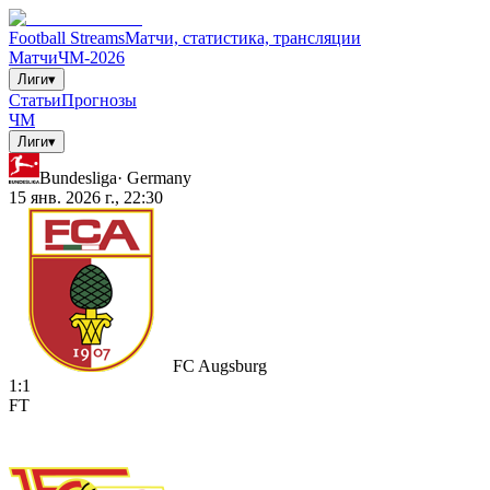
Football Streams
Матчи, статистика, трансляции
Матчи
ЧМ-2026
Лиги
▾
Статьи
Прогнозы
ЧМ
Лиги
▾
Bundesliga
·
Germany
15 янв. 2026 г., 22:30
FC Augsburg
1
:
1
FT