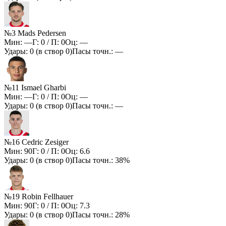
№3 Mads Pedersen
Мин:
—
Г:
0
/ П:
0
Оц:
—
Удары:
0
(в створ
0
)
Пасы точн.:
—
№11 Ismael Gharbi
Мин:
—
Г:
0
/ П:
0
Оц:
—
Удары:
0
(в створ
0
)
Пасы точн.:
—
№16 Cedric Zesiger
Мин:
90
Г:
0
/ П:
0
Оц:
6.6
Удары:
0
(в створ
0
)
Пасы точн.:
38%
№19 Robin Fellhauer
Мин:
90
Г:
0
/ П:
0
Оц:
7.3
Удары:
0
(в створ
0
)
Пасы точн.:
28%