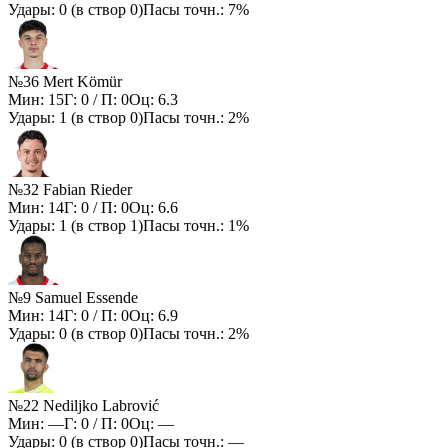
Удары:
0
(в створ
0
)
Пасы точн.:
7%
№36 Mert Kömür
Мин:
15
Г:
0
/ П:
0
Оц:
6.3
Удары:
1
(в створ
0
)
Пасы точн.:
2%
№32 Fabian Rieder
Мин:
14
Г:
0
/ П:
0
Оц:
6.6
Удары:
1
(в створ
1
)
Пасы точн.:
1%
№9 Samuel Essende
Мин:
14
Г:
0
/ П:
0
Оц:
6.9
Удары:
0
(в створ
0
)
Пасы точн.:
2%
№22 Nediljko Labrović
Мин:
—
Г:
0
/ П:
0
Оц:
—
Удары:
0
(в створ
0
)
Пасы точн.:
—