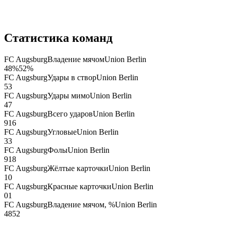
Статистика команд
FC Augsburg
Владение мячом
Union Berlin
48
%
52
%
FC Augsburg
Удары в створ
Union Berlin
5
3
FC Augsburg
Удары мимо
Union Berlin
4
7
FC Augsburg
Всего ударов
Union Berlin
9
16
FC Augsburg
Угловые
Union Berlin
3
3
FC Augsburg
Фолы
Union Berlin
9
18
FC Augsburg
Жёлтые карточки
Union Berlin
1
0
FC Augsburg
Красные карточки
Union Berlin
0
1
FC Augsburg
Владение мячом, %
Union Berlin
48
52