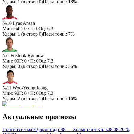
Удары:
1
(в створ
0
)
Пасы точн.:
18%
№10 Ilyas Ansah
Мин:
64
Г:
0
/ П:
0
Оц:
6.3
Удары:
1
(в створ
0
)
Пасы точн.:
7%
№1 Frederik Rønnow
Мин:
90
Г:
0
/ П:
0
Оц:
7.2
Удары:
0
(в створ
0
)
Пасы точн.:
36%
№11 Woo-Yeong Jeong
Мин:
90
Г:
0
/ П:
0
Оц:
7.2
Удары:
2
(в створ
1
)
Пасы точн.:
16%
Актуальные прогнозы
Прогноз на матч
Дармштадт 98 — Хольштайн Киль
08.08.2026
,