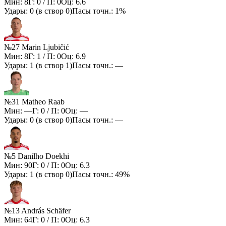
Мин:
8
Г:
0
/ П:
0
Оц:
6.6
Удары:
0
(в створ
0
)
Пасы точн.:
1%
№27 Marin Ljubičić
Мин:
8
Г:
1
/ П:
0
Оц:
6.9
Удары:
1
(в створ
1
)
Пасы точн.:
—
№31 Matheo Raab
Мин:
—
Г:
0
/ П:
0
Оц:
—
Удары:
0
(в створ
0
)
Пасы точн.:
—
№5 Danilho Doekhi
Мин:
90
Г:
0
/ П:
0
Оц:
6.3
Удары:
1
(в створ
0
)
Пасы точн.:
49%
№13 András Schäfer
Мин:
64
Г:
0
/ П:
0
Оц:
6.3