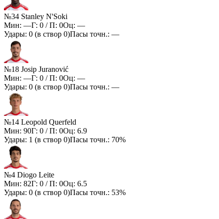
№34 Stanley N'Soki
Мин:
—
Г:
0
/ П:
0
Оц:
—
Удары:
0
(в створ
0
)
Пасы точн.:
—
№18 Josip Juranović
Мин:
—
Г:
0
/ П:
0
Оц:
—
Удары:
0
(в створ
0
)
Пасы точн.:
—
№14 Leopold Querfeld
Мин:
90
Г:
0
/ П:
0
Оц:
6.9
Удары:
1
(в створ
0
)
Пасы точн.:
70%
№4 Diogo Leite
Мин:
82
Г:
0
/ П:
0
Оц:
6.5
Удары:
0
(в створ
0
)
Пасы точн.:
53%