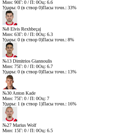
Мин:
90
Г:
0
/ П:
0
Оц:
6.6
Удары:
0
(в створ
0
)
Пасы точн.:
33%
№8 Elvis Rexhbeçaj
Мин:
63
Г:
0
/ П:
0
Оц:
6.3
Удары:
0
(в створ
0
)
Пасы точн.:
8%
№13 Dimitrios Giannoulis
Мин:
75
Г:
0
/ П:
0
Оц:
6.7
Удары:
0
(в створ
0
)
Пасы точн.:
13%
№30 Anton Kade
Мин:
75
Г:
0
/ П:
0
Оц:
7
Удары:
1
(в створ
1
)
Пасы точн.:
16%
№27 Marius Wolf
Мин:
15
Г:
0
/ П:
0
Оц:
6.5