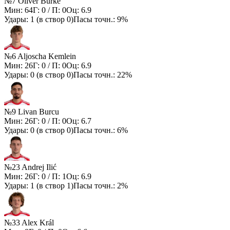
№7 Oliver Burke
Мин:
64
Г:
0
/ П:
0
Оц:
6.9
Удары:
1
(в створ
0
)
Пасы точн.:
9%
№6 Aljoscha Kemlein
Мин:
26
Г:
0
/ П:
0
Оц:
6.9
Удары:
0
(в створ
0
)
Пасы точн.:
22%
№9 Livan Burcu
Мин:
26
Г:
0
/ П:
0
Оц:
6.7
Удары:
0
(в створ
0
)
Пасы точн.:
6%
№23 Andrej Ilić
Мин:
26
Г:
0
/ П:
1
Оц:
6.9
Удары:
1
(в створ
1
)
Пасы точн.:
2%
№33 Alex Král