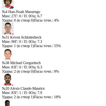
№4 Han-Noah Massengo
Мин:
27
Г:
0
/ П:
0
Оц:
6.7
Удары:
0
(в створ
0
)
Пасы точн.:
4%
№31 Keven Schlotterbeck
Мин:
90
Г:
0
/ П:
0
Оц:
7.3
Удары:
1
(в створ
1
)
Пасы точн.:
55%
№38 Michael Gregoritsch
Мин:
83
Г:
0
/ П:
0
Оц:
6.3
Удары:
2
(в створ
0
)
Пасы точн.:
9%
№20 Alexis Claude-Maurice
Мин:
83
Г:
1
/ П:
0
Оц:
7.9
Удары:
2
(в створ
1
)
Пасы точн.:
18%