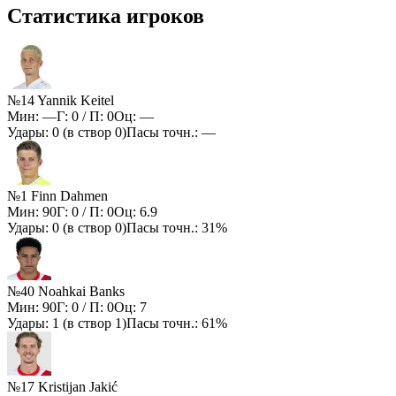
Статистика игроков
№14 Yannik Keitel
Мин:
—
Г:
0
/ П:
0
Оц:
—
Удары:
0
(в створ
0
)
Пасы точн.:
—
№1 Finn Dahmen
Мин:
90
Г:
0
/ П:
0
Оц:
6.9
Удары:
0
(в створ
0
)
Пасы точн.:
31%
№40 Noahkai Banks
Мин:
90
Г:
0
/ П:
0
Оц:
7
Удары:
1
(в створ
1
)
Пасы точн.:
61%
№17 Kristijan Jakić