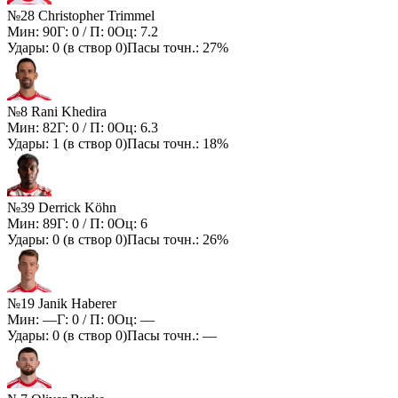
№28 Christopher Trimmel
Мин:
90
Г:
0
/ П:
0
Оц:
7.2
Удары:
0
(в створ
0
)
Пасы точн.:
27%
№8 Rani Khedira
Мин:
82
Г:
0
/ П:
0
Оц:
6.3
Удары:
1
(в створ
0
)
Пасы точн.:
18%
№39 Derrick Köhn
Мин:
89
Г:
0
/ П:
0
Оц:
6
Удары:
0
(в створ
0
)
Пасы точн.:
26%
№19 Janik Haberer
Мин:
—
Г:
0
/ П:
0
Оц:
—
Удары:
0
(в створ
0
)
Пасы точн.:
—