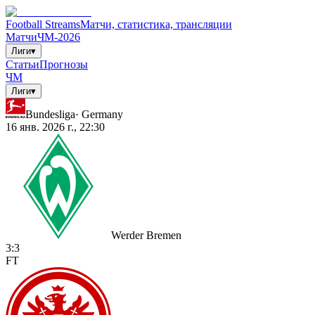
Football Streams
Матчи, статистика, трансляции
Матчи
ЧМ-2026
Лиги
▾
Статьи
Прогнозы
ЧМ
Лиги
▾
Bundesliga
·
Germany
16 янв. 2026 г., 22:30
Werder Bremen
3
:
3
FT