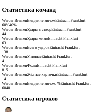
Статистика команд
Werder Bremen
Владение мячом
Eintracht Frankfurt
60
%
40
%
Werder Bremen
Удары в створ
Eintracht Frankfurt
4
4
Werder Bremen
Удары мимо
Eintracht Frankfurt
6
3
Werder Bremen
Всего ударов
Eintracht Frankfurt
13
8
Werder Bremen
Угловые
Eintracht Frankfurt
4
1
Werder Bremen
Фолы
Eintracht Frankfurt
8
15
Werder Bremen
Жёлтые карточки
Eintracht Frankfurt
1
4
Werder Bremen
Владение мячом, %
Eintracht Frankfurt
60
40
Статистика игроков