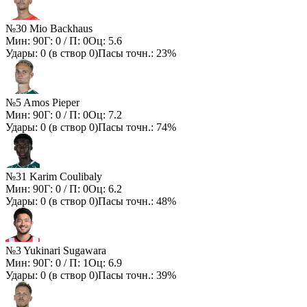
№30 Mio Backhaus
Мин:
90
Г:
0
/ П:
0
Оц:
5.6
Удары:
0
(в створ
0
)
Пасы точн.:
23%
№5 Amos Pieper
Мин:
90
Г:
0
/ П:
0
Оц:
7.2
Удары:
0
(в створ
0
)
Пасы точн.:
74%
№31 Karim Coulibaly
Мин:
90
Г:
0
/ П:
0
Оц:
6.2
Удары:
0
(в створ
0
)
Пасы точн.:
48%
№3 Yukinari Sugawara
Мин:
90
Г:
0
/ П:
1
Оц:
6.9
Удары:
0
(в створ
0
)
Пасы точн.:
39%