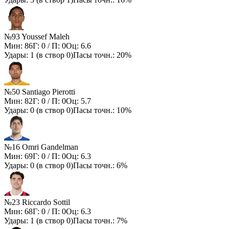
№93 Youssef Maleh
Мин:
86
Г:
0
/ П:
0
Оц:
6.6
Удары:
1
(в створ
0
)
Пасы точн.:
20%
№50 Santiago Pierotti
Мин:
82
Г:
0
/ П:
0
Оц:
5.7
Удары:
0
(в створ
0
)
Пасы точн.:
10%
№16 Omri Gandelman
Мин:
69
Г:
0
/ П:
0
Оц:
6.3
Удары:
0
(в створ
0
)
Пасы точн.:
6%
№23 Riccardo Sottil
Мин:
68
Г:
0
/ П:
0
Оц:
6.3
Удары:
1
(в створ
0
)
Пасы точн.:
7%