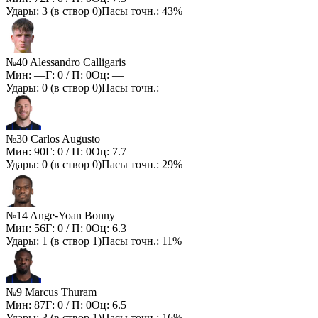
Удары:
3
(в створ
0
)
Пасы точн.:
43%
№40 Alessandro Calligaris
Мин:
—
Г:
0
/ П:
0
Оц:
—
Удары:
0
(в створ
0
)
Пасы точн.:
—
№30 Carlos Augusto
Мин:
90
Г:
0
/ П:
0
Оц:
7.7
Удары:
0
(в створ
0
)
Пасы точн.:
29%
№14 Ange-Yoan Bonny
Мин:
56
Г:
0
/ П:
0
Оц:
6.3
Удары:
1
(в створ
1
)
Пасы точн.:
11%
№9 Marcus Thuram
Мин:
87
Г:
0
/ П:
0
Оц:
6.5
Удары:
3
(в створ
1
)
Пасы точн.:
16%