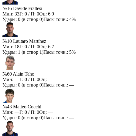
№16 Davide Frattesi
Мин:
33
Г:
0
/ П:
0
Оц:
6.9
Удары:
0
(в створ
0
)
Пасы точн.:
4%
№10 Lautaro Martínez
Мин:
18
Г:
0
/ П:
0
Оц:
6.7
Удары:
1
(в створ
1
)
Пасы точн.:
5%
№60 Alain Taho
Мин:
—
Г:
0
/ П:
0
Оц:
—
Удары:
0
(в створ
0
)
Пасы точн.:
—
№43 Matteo Cocchi
Мин:
—
Г:
0
/ П:
0
Оц:
—
Удары:
0
(в створ
0
)
Пасы точн.:
—