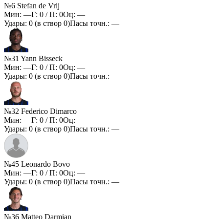
№6 Stefan de Vrij
Мин:
—
Г:
0
/ П:
0
Оц:
—
Удары:
0
(в створ
0
)
Пасы точн.:
—
№31 Yann Bisseck
Мин:
—
Г:
0
/ П:
0
Оц:
—
Удары:
0
(в створ
0
)
Пасы точн.:
—
№32 Federico Dimarco
Мин:
—
Г:
0
/ П:
0
Оц:
—
Удары:
0
(в створ
0
)
Пасы точн.:
—
№45 Leonardo Bovo
Мин:
—
Г:
0
/ П:
0
Оц:
—
Удары:
0
(в створ
0
)
Пасы точн.:
—
№36 Matteo Darmian