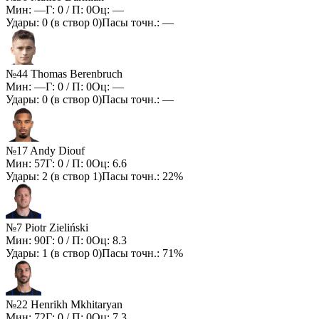
Мин:
—
Г:
0
/ П:
0
Оц:
—
Удары:
0
(в створ
0
)
Пасы точн.:
—
№44 Thomas Berenbruch
Мин:
—
Г:
0
/ П:
0
Оц:
—
Удары:
0
(в створ
0
)
Пасы точн.:
—
№17 Andy Diouf
Мин:
57
Г:
0
/ П:
0
Оц:
6.6
Удары:
2
(в створ
1
)
Пасы точн.:
22%
№7 Piotr Zieliński
Мин:
90
Г:
0
/ П:
0
Оц:
8.3
Удары:
1
(в створ
0
)
Пасы точн.:
71%
№22 Henrikh Mkhitaryan
Мин:
72
Г:
0
/ П:
0
Оц:
7.3