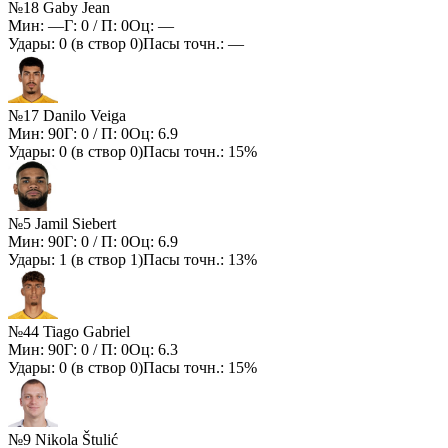
№18 Gaby Jean
Мин:
—
Г:
0
/ П:
0
Оц:
—
Удары:
0
(в створ
0
)
Пасы точн.:
—
№17 Danilo Veiga
Мин:
90
Г:
0
/ П:
0
Оц:
6.9
Удары:
0
(в створ
0
)
Пасы точн.:
15%
№5 Jamil Siebert
Мин:
90
Г:
0
/ П:
0
Оц:
6.9
Удары:
1
(в створ
1
)
Пасы точн.:
13%
№44 Tiago Gabriel
Мин:
90
Г:
0
/ П:
0
Оц:
6.3
Удары:
0
(в створ
0
)
Пасы точн.:
15%
№9 Nikola Štulić