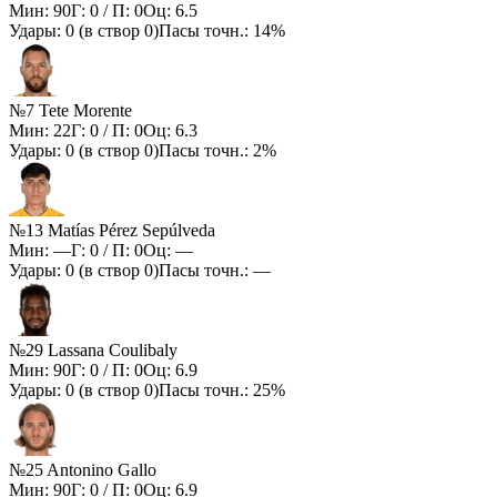
Мин:
90
Г:
0
/ П:
0
Оц:
6.5
Удары:
0
(в створ
0
)
Пасы точн.:
14%
№7 Tete Morente
Мин:
22
Г:
0
/ П:
0
Оц:
6.3
Удары:
0
(в створ
0
)
Пасы точн.:
2%
№13 Matías Pérez Sepúlveda
Мин:
—
Г:
0
/ П:
0
Оц:
—
Удары:
0
(в створ
0
)
Пасы точн.:
—
№29 Lassana Coulibaly
Мин:
90
Г:
0
/ П:
0
Оц:
6.9
Удары:
0
(в створ
0
)
Пасы точн.:
25%
№25 Antonino Gallo
Мин:
90
Г:
0
/ П:
0
Оц:
6.9