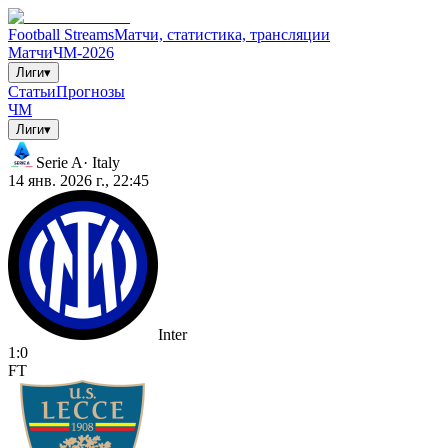
Football Streams
Матчи, статистика, трансляции
Матчи
ЧМ-2026
Лиги
▾
Статьи
Прогнозы
ЧМ
Лиги
▾
Serie A
·
Italy
14 янв. 2026 г., 22:45
Inter
1
:
0
FT