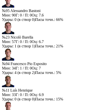
№95 Alessandro Bastoni
Мин:
90
Г:
0
/ П:
0
Оц:
7.6
Удары:
0
(в створ
0
)
Пасы точн.:
66%
№23 Nicolò Barella
Мин:
57
Г:
0
/ П:
0
Оц:
6.7
Удары:
1
(в створ
1
)
Пасы точн.:
21%
№94 Francesco Pio Esposito
Мин:
34
Г:
1
/ П:
0
Оц:
7
Удары:
4
(в створ
2
)
Пасы точн.:
5%
№11 Luís Henrique
Мин:
33
Г:
0
/ П:
0
Оц:
6.9
Удары:
0
(в створ
0
)
Пасы точн.:
15%