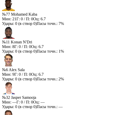
№77 Mohamed Kaba
Мин:
21
Г:
0
/ П:
0
Оц:
6.7
Удары:
0
(в створ
0
)
Пасы точн.:
7%
№11 Konan N'Dri
Мин:
8
Г:
0
/ П:
0
Оц:
6.7
Удары:
0
(в створ
0
)
Пасы точн.:
1%
№6 Alex Sala
Мин:
9
Г:
0
/ П:
0
Оц:
6.7
Удары:
0
(в створ
0
)
Пасы точн.:
2%
№32 Jasper Samooja
Мин:
—
Г:
0
/ П:
0
Оц:
—
Удары:
0
(в створ
0
)
Пасы точн.:
—