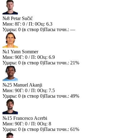
№8 Petar Sučić
Мин:
8
Г:
0
/ П:
0
Оц:
6.3
Удары:
0
(в створ
0
)
Пасы точн.:
—
№1 Yann Sommer
Мин:
90
Г:
0
/ П:
0
Оц:
6.9
Удары:
0
(в створ
0
)
Пасы точн.:
21%
№25 Manuel Akanji
Мин:
90
Г:
0
/ П:
0
Оц:
7.5
Удары:
0
(в створ
0
)
Пасы точн.:
49%
№15 Francesco Acerbi
Мин:
90
Г:
0
/ П:
0
Оц:
8
Удары:
0
(в створ
0
)
Пасы точн.:
61%