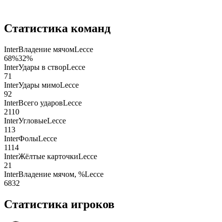
Статистика команд
Inter
Владение мячом
Lecce
68
%
32
%
Inter
Удары в створ
Lecce
7
1
Inter
Удары мимо
Lecce
9
2
Inter
Всего ударов
Lecce
21
10
Inter
Угловые
Lecce
11
3
Inter
Фолы
Lecce
11
14
Inter
Жёлтые карточки
Lecce
2
1
Inter
Владение мячом, %
Lecce
68
32
Статистика игроков