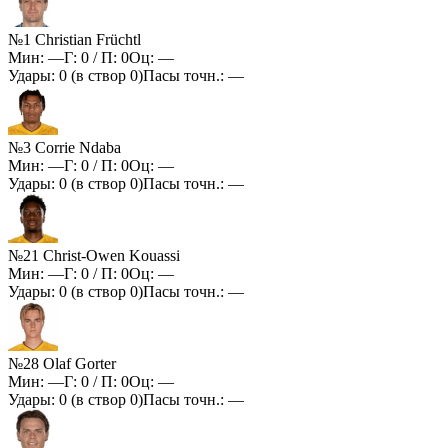
№1 Christian Früchtl
Мин:
—
Г:
0
/ П:
0
Оц:
—
Удары:
0
(в створ
0
)
Пасы точн.:
—
№3 Corrie Ndaba
Мин:
—
Г:
0
/ П:
0
Оц:
—
Удары:
0
(в створ
0
)
Пасы точн.:
—
№21 Christ-Owen Kouassi
Мин:
—
Г:
0
/ П:
0
Оц:
—
Удары:
0
(в створ
0
)
Пасы точн.:
—
№28 Olaf Gorter
Мин:
—
Г:
0
/ П:
0
Оц:
—
Удары:
0
(в створ
0
)
Пасы точн.:
—