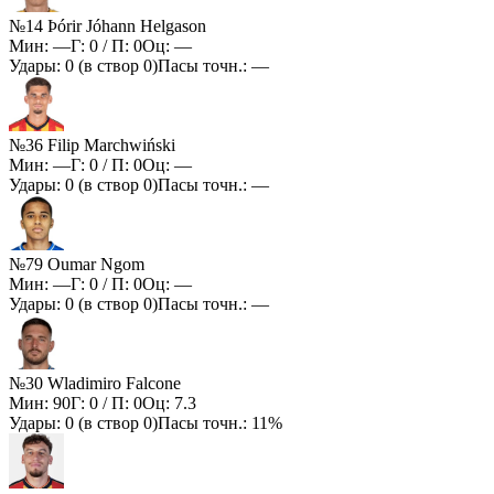
№14 Þórir Jóhann Helgason
Мин:
—
Г:
0
/ П:
0
Оц:
—
Удары:
0
(в створ
0
)
Пасы точн.:
—
№36 Filip Marchwiński
Мин:
—
Г:
0
/ П:
0
Оц:
—
Удары:
0
(в створ
0
)
Пасы точн.:
—
№79 Oumar Ngom
Мин:
—
Г:
0
/ П:
0
Оц:
—
Удары:
0
(в створ
0
)
Пасы точн.:
—
№30 Wladimiro Falcone
Мин:
90
Г:
0
/ П:
0
Оц:
7.3
Удары:
0
(в створ
0
)
Пасы точн.:
11%