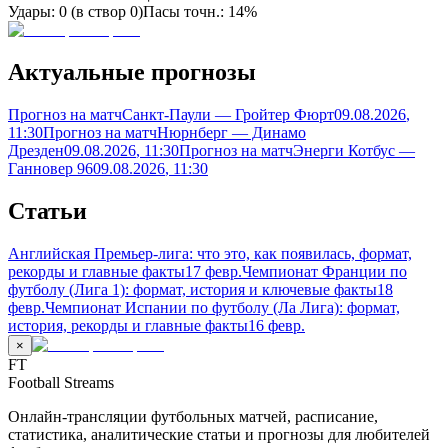
Удары:
0
(в створ
0
)
Пасы точн.:
14%
Актуальные прогнозы
Прогноз на матч
Санкт-Паули — Гройтер Фюрт
09.08.2026
,
11:30
Прогноз на матч
Нюрнберг — Динамо
Дрезден
09.08.2026
, 11:30
Прогноз на матч
Энерги Котбус —
Ганновер 96
09.08.2026
, 11:30
Статьи
Английская Премьер-лига: что это, как появилась, формат,
рекорды и главные факты
17 февр.
Чемпионат Франции по
футболу (Лига 1): формат, история и ключевые факты
18
февр.
Чемпионат Испании по футболу (Ла Лига): формат,
история, рекорды и главные факты
16 февр.
×
FT
Football Streams
Онлайн-трансляции футбольных матчей, расписание,
статистика, аналитические статьи и прогнозы для любителей