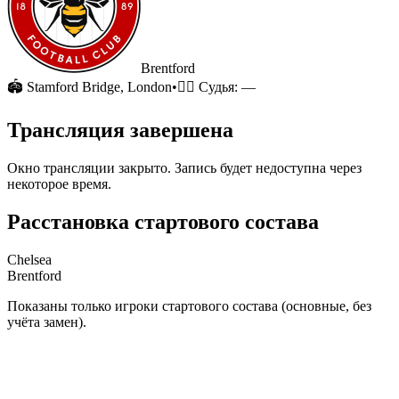
Brentford
🏟
Stamford Bridge
, London
•
🧑‍⚖️ Судья:
—
Трансляция завершена
Окно трансляции закрыто. Запись будет недоступна через
некоторое время.
Расстановка стартового состава
Chelsea
Brentford
Показаны только игроки стартового состава (основные, без
учёта замен).