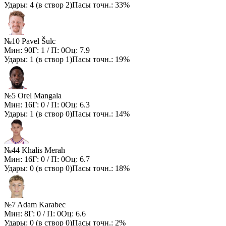
Удары:
4
(в створ
2
)
Пасы точн.:
33%
№10 Pavel Šulc
Мин:
90
Г:
1
/ П:
0
Оц:
7.9
Удары:
1
(в створ
1
)
Пасы точн.:
19%
№5 Orel Mangala
Мин:
16
Г:
0
/ П:
0
Оц:
6.3
Удары:
1
(в створ
0
)
Пасы точн.:
14%
№44 Khalis Merah
Мин:
16
Г:
0
/ П:
0
Оц:
6.7
Удары:
0
(в створ
0
)
Пасы точн.:
18%
№7 Adam Karabec
Мин:
8
Г:
0
/ П:
0
Оц:
6.6
Удары:
0
(в створ
0
)
Пасы точн.:
2%