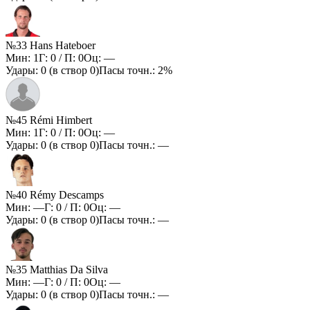
№33 Hans Hateboer
Мин:
1
Г:
0
/ П:
0
Оц:
—
Удары:
0
(в створ
0
)
Пасы точн.:
2%
№45 Rémi Himbert
Мин:
1
Г:
0
/ П:
0
Оц:
—
Удары:
0
(в створ
0
)
Пасы точн.:
—
№40 Rémy Descamps
Мин:
—
Г:
0
/ П:
0
Оц:
—
Удары:
0
(в створ
0
)
Пасы точн.:
—
№35 Matthias Da Silva
Мин:
—
Г:
0
/ П:
0
Оц:
—
Удары:
0
(в створ
0
)
Пасы точн.:
—