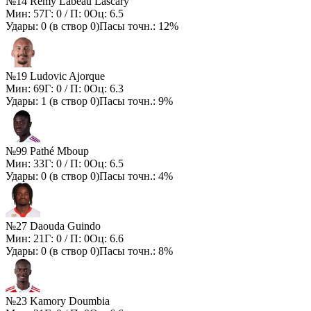
№14 Remy Labeau Lascary
Мин:
57
Г:
0
/ П:
0
Оц:
6.5
Удары:
0
(в створ
0
)
Пасы точн.:
12%
№19 Ludovic Ajorque
Мин:
69
Г:
0
/ П:
0
Оц:
6.3
Удары:
1
(в створ
0
)
Пасы точн.:
9%
№99 Pathé Mboup
Мин:
33
Г:
0
/ П:
0
Оц:
6.5
Удары:
0
(в створ
0
)
Пасы точн.:
4%
№27 Daouda Guindo
Мин:
21
Г:
0
/ П:
0
Оц:
6.6
Удары:
0
(в створ
0
)
Пасы точн.:
8%
№23 Kamory Doumbia