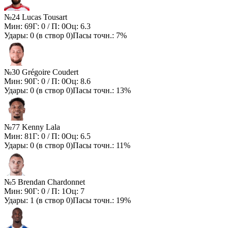
№24 Lucas Tousart
Мин:
69
Г:
0
/ П:
0
Оц:
6.3
Удары:
0
(в створ
0
)
Пасы точн.:
7%
№30 Grégoire Coudert
Мин:
90
Г:
0
/ П:
0
Оц:
8.6
Удары:
0
(в створ
0
)
Пасы точн.:
13%
№77 Kenny Lala
Мин:
81
Г:
0
/ П:
0
Оц:
6.5
Удары:
0
(в створ
0
)
Пасы точн.:
11%
№5 Brendan Chardonnet
Мин:
90
Г:
0
/ П:
1
Оц:
7
Удары:
1
(в створ
0
)
Пасы точн.:
19%