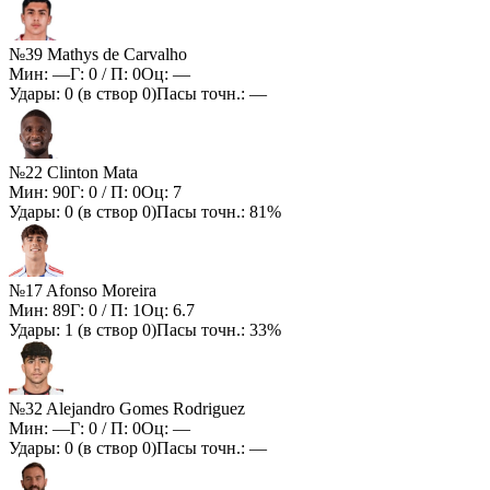
№39 Mathys de Carvalho
Мин:
—
Г:
0
/ П:
0
Оц:
—
Удары:
0
(в створ
0
)
Пасы точн.:
—
№22 Clinton Mata
Мин:
90
Г:
0
/ П:
0
Оц:
7
Удары:
0
(в створ
0
)
Пасы точн.:
81%
№17 Afonso Moreira
Мин:
89
Г:
0
/ П:
1
Оц:
6.7
Удары:
1
(в створ
0
)
Пасы точн.:
33%
№32 Alejandro Gomes Rodriguez
Мин:
—
Г:
0
/ П:
0
Оц:
—
Удары:
0
(в створ
0
)
Пасы точн.:
—