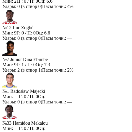
Мин:
21
Г:
0
/ П:
0
Оц:
6.6
Удары:
0
(в створ
0
)
Пасы точн.:
4%
№12 Luc Zogbé
Мин:
9
Г:
0
/ П:
0
Оц:
6.6
Удары:
0
(в створ
0
)
Пасы точн.:
—
№7 Junior Dina Ebimbe
Мин:
9
Г:
1
/ П:
0
Оц:
7.3
Удары:
2
(в створ
1
)
Пасы точн.:
2%
№1 Radosław Majecki
Мин:
—
Г:
0
/ П:
0
Оц:
—
Удары:
0
(в створ
0
)
Пасы точн.:
—
№33 Hamidou Makalou
Мин:
—
Г:
0
/ П:
0
Оц:
—