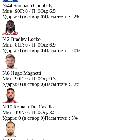
№44 Soumaila Coulibaly
Мин:
90
Г:
0
/ П:
0
Оц:
6.5
Удары:
0
(в створ
0
)
Пасы точн.:
22%
№2 Bradley Locko
Мин:
81
Г:
0
/ П:
0
Оц:
6.9
Удары:
0
(в створ
0
)
Пасы точн.:
20%
№8 Hugo Magnetti
Мин:
90
Г:
0
/ П:
0
Оц:
6.3
Удары:
0
(в створ
0
)
Пасы точн.:
32%
№10 Romain Del Castillo
Мин:
19
Г:
0
/ П:
0
Оц:
3.5
Удары:
0
(в створ
0
)
Пасы точн.:
5%