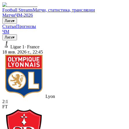
Football Streams
Матчи, статистика, трансляции
Матчи
ЧМ-2026
Лиги
▾
Статьи
Прогнозы
ЧМ
Лиги
▾
Ligue 1
·
France
18 янв. 2026 г., 22:45
Lyon
2
:
1
FT