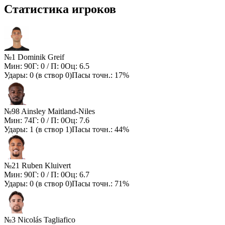
Статистика игроков
№1 Dominik Greif
Мин:
90
Г:
0
/ П:
0
Оц:
6.5
Удары:
0
(в створ
0
)
Пасы точн.:
17%
№98 Ainsley Maitland-Niles
Мин:
74
Г:
0
/ П:
0
Оц:
7.6
Удары:
1
(в створ
1
)
Пасы точн.:
44%
№21 Ruben Kluivert
Мин:
90
Г:
0
/ П:
0
Оц:
6.7
Удары:
0
(в створ
0
)
Пасы точн.:
71%
№3 Nicolás Tagliafico