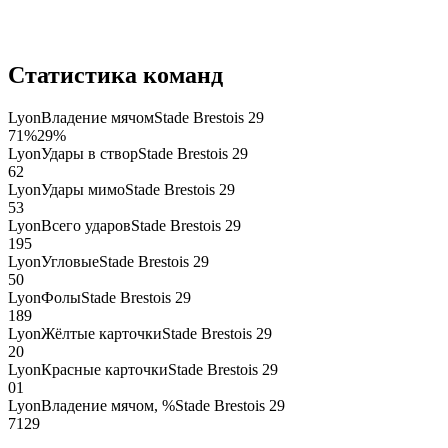
Статистика команд
Lyon
Владение мячом
Stade Brestois 29
71
%
29
%
Lyon
Удары в створ
Stade Brestois 29
6
2
Lyon
Удары мимо
Stade Brestois 29
5
3
Lyon
Всего ударов
Stade Brestois 29
19
5
Lyon
Угловые
Stade Brestois 29
5
0
Lyon
Фолы
Stade Brestois 29
18
9
Lyon
Жёлтые карточки
Stade Brestois 29
2
0
Lyon
Красные карточки
Stade Brestois 29
0
1
Lyon
Владение мячом, %
Stade Brestois 29
71
29