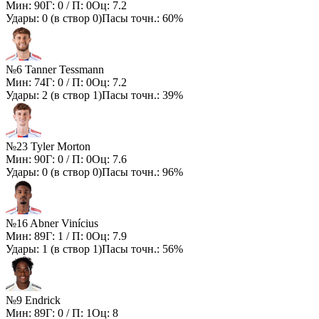
Мин:
90
Г:
0
/ П:
0
Оц:
7.2
Удары:
0
(в створ
0
)
Пасы точн.:
60%
№6 Tanner Tessmann
Мин:
74
Г:
0
/ П:
0
Оц:
7.2
Удары:
2
(в створ
1
)
Пасы точн.:
39%
№23 Tyler Morton
Мин:
90
Г:
0
/ П:
0
Оц:
7.6
Удары:
0
(в створ
0
)
Пасы точн.:
96%
№16 Abner Vinícius
Мин:
89
Г:
1
/ П:
0
Оц:
7.9
Удары:
1
(в створ
1
)
Пасы точн.:
56%
№9 Endrick
Мин:
89
Г:
0
/ П:
1
Оц:
8