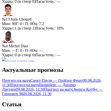
Удары:
0
(в створ
0
)
Пасы точн.:
—
№13 Joris Chotard
Мин:
90
Г:
0
/ П:
0
Оц:
7.2
Удары:
1
(в створ
1
)
Пасы точн.:
18%
№4 Michel Diaz
Мин:
—
Г:
0
/ П:
0
Оц:
—
Удары:
0
(в створ
0
)
Пасы точн.:
—
Актуальные прогнозы
Прогноз на матч
Санкт-Паули — Гройтер Фюрт
09.08.2026
,
11:30
Прогноз на матч
Нюрнберг — Динамо
Дрезден
09.08.2026
, 11:30
Прогноз на матч
Энерги Котбус —
Ганновер 96
09.08.2026
, 11:30
Статьи