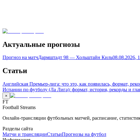
Актуальные прогнозы
Прогноз на матч
Дармштадт 98 — Хольштайн Киль
08.08.2026
, 
Статьи
Английская Премьер-лига: что это, как появилась, формат, рек
Испании по футболу (Ла Лига): формат, история, рекорды и гл
×
FT
Football Streams
Онлайн-трансляции футбольных матчей, расписание, статистик
Разделы сайта
Матчи и трансляции
Статьи
Прогнозы на футбол
Информация