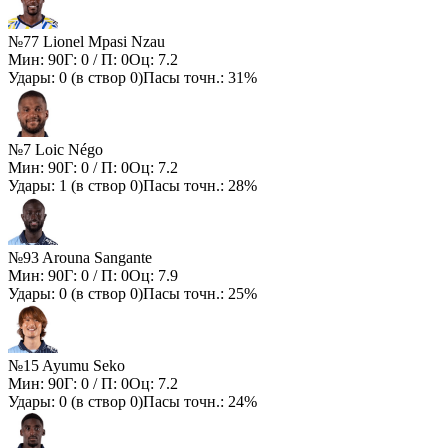
№77 Lionel Mpasi Nzau
Мин:
90
Г:
0
/ П:
0
Оц:
7.2
Удары:
0
(в створ
0
)
Пасы точн.:
31%
№7 Loic Négo
Мин:
90
Г:
0
/ П:
0
Оц:
7.2
Удары:
1
(в створ
0
)
Пасы точн.:
28%
№93 Arouna Sangante
Мин:
90
Г:
0
/ П:
0
Оц:
7.9
Удары:
0
(в створ
0
)
Пасы точн.:
25%
№15 Ayumu Seko
Мин:
90
Г:
0
/ П:
0
Оц:
7.2
Удары:
0
(в створ
0
)
Пасы точн.:
24%