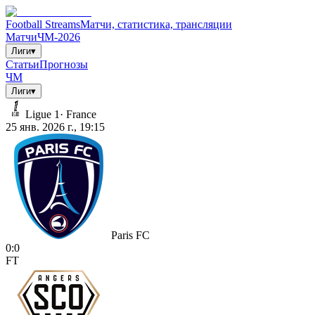
Football Streams
Матчи, статистика, трансляции
Матчи
ЧМ-2026
Лиги
▾
Статьи
Прогнозы
ЧМ
Лиги
▾
Ligue 1
·
France
25 янв. 2026 г., 19:15
Paris FC
0
:
0
FT