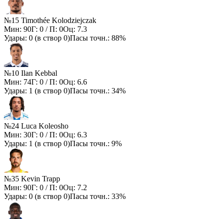
№15 Timothée Kolodziejczak
Мин:
90
Г:
0
/ П:
0
Оц:
7.3
Удары:
0
(в створ
0
)
Пасы точн.:
88%
№10 Ilan Kebbal
Мин:
74
Г:
0
/ П:
0
Оц:
6.6
Удары:
1
(в створ
0
)
Пасы точн.:
34%
№24 Luca Koleosho
Мин:
30
Г:
0
/ П:
0
Оц:
6.3
Удары:
1
(в створ
0
)
Пасы точн.:
9%
№35 Kevin Trapp
Мин:
90
Г:
0
/ П:
0
Оц:
7.2
Удары:
0
(в створ
0
)
Пасы точн.:
33%