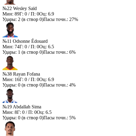
№22 Wesley Saïd
Мин:
89
Г:
0
/ П:
0
Оц:
6.9
Удары:
2
(в створ
0
)
Пасы точн.:
27%
№11 Odsonne Édouard
Мин:
74
Г:
0
/ П:
0
Оц:
6.5
Удары:
1
(в створ
0
)
Пасы точн.:
6%
№38 Rayan Fofana
Мин:
16
Г:
0
/ П:
0
Оц:
6.9
Удары:
0
(в створ
0
)
Пасы точн.:
4%
№19 Abdallah Sima
Мин:
8
Г:
0
/ П:
0
Оц:
6.5
Удары:
0
(в створ
0
)
Пасы точн.:
5%