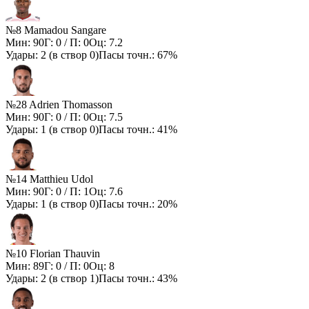
№8 Mamadou Sangare
Мин:
90
Г:
0
/ П:
0
Оц:
7.2
Удары:
2
(в створ
0
)
Пасы точн.:
67%
№28 Adrien Thomasson
Мин:
90
Г:
0
/ П:
0
Оц:
7.5
Удары:
1
(в створ
0
)
Пасы точн.:
41%
№14 Matthieu Udol
Мин:
90
Г:
0
/ П:
1
Оц:
7.6
Удары:
1
(в створ
0
)
Пасы точн.:
20%
№10 Florian Thauvin
Мин:
89
Г:
0
/ П:
0
Оц:
8
Удары:
2
(в створ
1
)
Пасы точн.:
43%