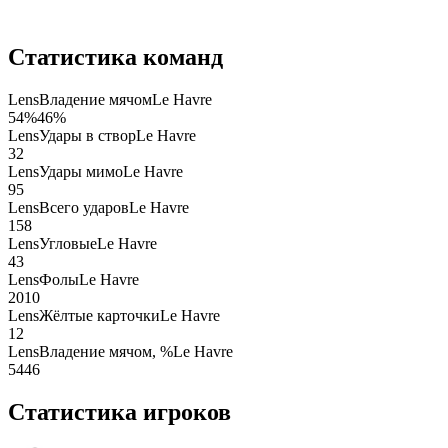
Статистика команд
Lens
Владение мячом
Le Havre
54
%
46
%
Lens
Удары в створ
Le Havre
3
2
Lens
Удары мимо
Le Havre
9
5
Lens
Всего ударов
Le Havre
15
8
Lens
Угловые
Le Havre
4
3
Lens
Фолы
Le Havre
20
10
Lens
Жёлтые карточки
Le Havre
1
2
Lens
Владение мячом, %
Le Havre
54
46
Статистика игроков