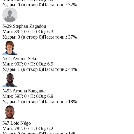
Удары:
0
(в створ
0
)
Пасы точн.:
32%
№29 Stephan Zagadou
Мин:
89
Г:
0
/ П:
0
Оц:
6.3
Удары:
0
(в створ
0
)
Пасы точн.:
37%
№15 Ayumu Seko
Мин:
90
Г:
0
/ П:
0
Оц:
6.9
Удары:
1
(в створ
0
)
Пасы точн.:
44%
№93 Arouna Sangante
Мин:
59
Г:
0
/ П:
0
Оц:
6.9
Удары:
1
(в створ
1
)
Пасы точн.:
18%
№7 Loic Négo
Мин:
78
Г:
0
/ П:
0
Оц:
6.2
Удары:
0
(в створ
0
)
Пасы точн.:
14%