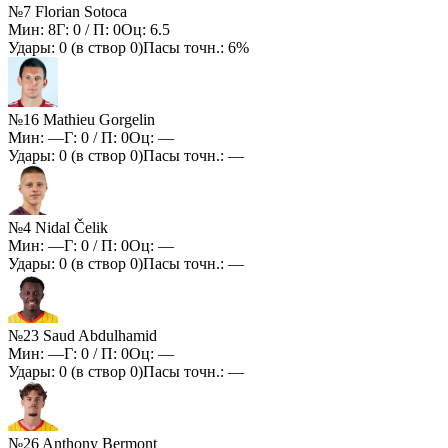
№7 Florian Sotoca
Мин:
8
Г:
0
/ П:
0
Оц:
6.5
Удары:
0
(в створ
0
)
Пасы точн.:
6%
№16 Mathieu Gorgelin
Мин:
—
Г:
0
/ П:
0
Оц:
—
Удары:
0
(в створ
0
)
Пасы точн.:
—
№4 Nidal Čelik
Мин:
—
Г:
0
/ П:
0
Оц:
—
Удары:
0
(в створ
0
)
Пасы точн.:
—
№23 Saud Abdulhamid
Мин:
—
Г:
0
/ П:
0
Оц:
—
Удары:
0
(в створ
0
)
Пасы точн.:
—
№26 Anthony Bermont