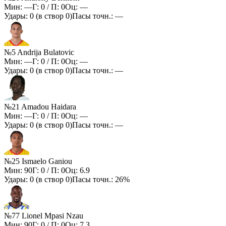
Мин:
—
Г:
0
/ П:
0
Оц:
—
Удары:
0
(в створ
0
)
Пасы точн.:
—
№5 Andrija Bulatovic
Мин:
—
Г:
0
/ П:
0
Оц:
—
Удары:
0
(в створ
0
)
Пасы точн.:
—
№21 Amadou Haidara
Мин:
—
Г:
0
/ П:
0
Оц:
—
Удары:
0
(в створ
0
)
Пасы точн.:
—
№25 Ismaelo Ganiou
Мин:
90
Г:
0
/ П:
0
Оц:
6.9
Удары:
0
(в створ
0
)
Пасы точн.:
26%
№77 Lionel Mpasi Nzau
Мин:
90
Г:
0
/ П:
0
Оц:
7.3