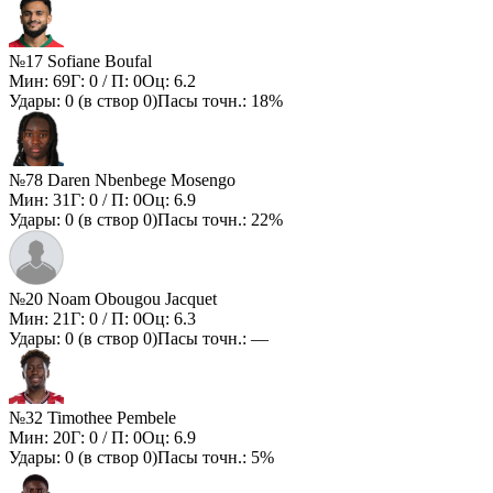
№17 Sofiane Boufal
Мин:
69
Г:
0
/ П:
0
Оц:
6.2
Удары:
0
(в створ
0
)
Пасы точн.:
18%
№78 Daren Nbenbege Mosengo
Мин:
31
Г:
0
/ П:
0
Оц:
6.9
Удары:
0
(в створ
0
)
Пасы точн.:
22%
№20 Noam Obougou Jacquet
Мин:
21
Г:
0
/ П:
0
Оц:
6.3
Удары:
0
(в створ
0
)
Пасы точн.:
—
№32 Timothee Pembele
Мин:
20
Г:
0
/ П:
0
Оц:
6.9
Удары:
0
(в створ
0
)
Пасы точн.:
5%