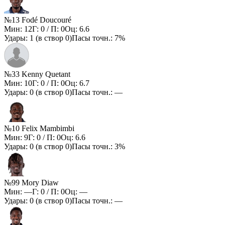
№13 Fodé Doucouré
Мин:
12
Г:
0
/ П:
0
Оц:
6.6
Удары:
1
(в створ
0
)
Пасы точн.:
7%
№33 Kenny Quetant
Мин:
10
Г:
0
/ П:
0
Оц:
6.7
Удары:
0
(в створ
0
)
Пасы точн.:
—
№10 Felix Mambimbi
Мин:
9
Г:
0
/ П:
0
Оц:
6.6
Удары:
0
(в створ
0
)
Пасы точн.:
3%
№99 Mory Diaw
Мин:
—
Г:
0
/ П:
0
Оц:
—
Удары:
0
(в створ
0
)
Пасы точн.:
—