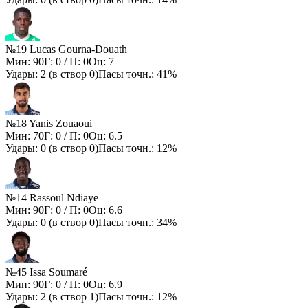
№19 Lucas Gourna-Douath
Мин:
90
Г:
0
/ П:
0
Оц:
7
Удары:
2
(в створ
0
)
Пасы точн.:
41%
№18 Yanis Zouaoui
Мин:
70
Г:
0
/ П:
0
Оц:
6.5
Удары:
0
(в створ
0
)
Пасы точн.:
12%
№14 Rassoul Ndiaye
Мин:
90
Г:
0
/ П:
0
Оц:
6.6
Удары:
0
(в створ
0
)
Пасы точн.:
34%
№45 Issa Soumaré
Мин:
90
Г:
0
/ П:
0
Оц:
6.9
Удары:
2
(в створ
1
)
Пасы точн.:
12%