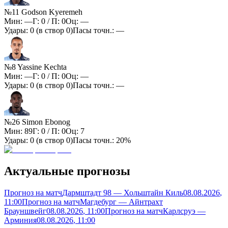
№11 Godson Kyeremeh
Мин:
—
Г:
0
/ П:
0
Оц:
—
Удары:
0
(в створ
0
)
Пасы точн.:
—
№8 Yassine Kechta
Мин:
—
Г:
0
/ П:
0
Оц:
—
Удары:
0
(в створ
0
)
Пасы точн.:
—
№26 Simon Ebonog
Мин:
89
Г:
0
/ П:
0
Оц:
7
Удары:
0
(в створ
0
)
Пасы точн.:
20%
Актуальные прогнозы
Прогноз на матч
Дармштадт 98 — Хольштайн Киль
08.08.2026
,
11:00
Прогноз на матч
Магдебург — Айнтрахт
Брауншвейг
08.08.2026
, 11:00
Прогноз на матч
Карлсруэ —
Арминия
08.08.2026
, 11:00