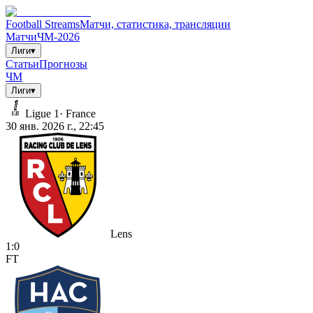
Football Streams
Матчи, статистика, трансляции
Матчи
ЧМ-2026
Лиги
▾
Статьи
Прогнозы
ЧМ
Лиги
▾
Ligue 1
·
France
30 янв. 2026 г., 22:45
Lens
1
:
0
FT