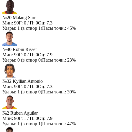
№20 Malang Sarr
Мин:
90
Г:
0
/ П:
0
Оц:
7.3
Удары:
1
(в створ
1
)
Пасы точн.:
45%
№40 Robin Risser
Мин:
90
Г:
0
/ П:
0
Оц:
7.9
Удары:
0
(в створ
0
)
Пасы точн.:
23%
№32 Kyllian Antonio
Мин:
90
Г:
0
/ П:
0
Оц:
7.3
Удары:
1
(в створ
0
)
Пасы точн.:
39%
№2 Ruben Aguilar
Мин:
90
Г:
1
/ П:
0
Оц:
7.9
Удары:
1
(в створ
1
)
Пасы точн.:
47%